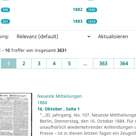
1882
550
1035
1883
551
1314
Aktualisieren
rung:
1 - 10
Treffer von insgesamt
3631
(current)
1
2
3
4
5
...
363
364
Neueste Mitteilungen
1884
16. Oktober , Seite 1
"...III. Jahrgang. No. 107. Neueste Mittheilung
Berlin, Donnerstag, den 16. October 1884. Für 
unaufhörlich wiederkehrender Anfeindungen u
Presse – ist in diesen letzten Tagen ein Zeug