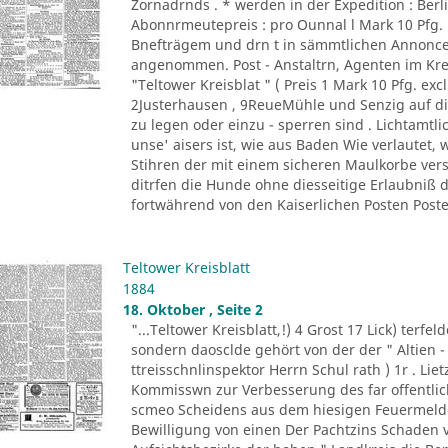
Zornadrnds . * werden in der Expedition : Berli
Abonnrmeutepreis : pro Ounnal l Mark 10 Pfg
Bnefträgem und drn t in sämmtlichen Annonce
angenommen. Post - Anstaltrn, Agenten im K
"Teltower Kreisblat " ( Preis 1 Mark 10 Pfg. excl
2Justerhausen , 9ReueMühle und Senzig auf di
zu legen oder einzu - sperren sind . Lichtamtl
unse' aisers ist, wie aus Baden Wie verlautet, 
Stihren der mit einem sicheren Maulkorbe ver
ditrfen die Hunde ohne diesseitige Erlaubniß
fortwährend von den Kaiserlichen Posten Posten
Teltower Kreisblatt
1884
18. Oktober , Seite 2
"...Teltower Kreisblatt,!) 4 Grost 17 Lick) terfe
sondern daosclde gehört von der der " Altien -
ttreisschnlinspektor Herrn Schul rath ) 1r . Liet
Kommisswn zur Verbesserung des far offentlich
scmeo Scheidens aus dem hiesigen Feuermelde
Bewilligung von einen Der Pachtzins Schaden vo