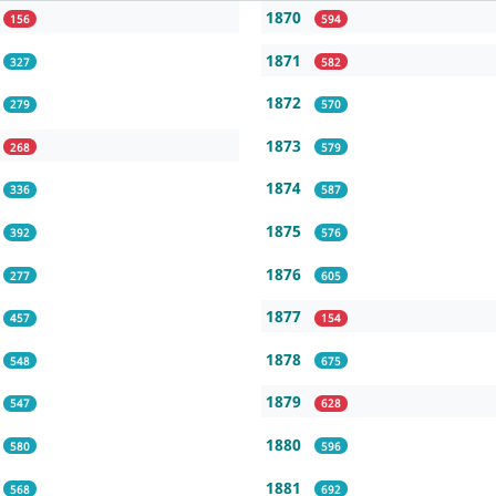
1870
156
594
1871
327
582
1872
279
570
1873
268
579
1874
336
587
1875
392
576
1876
277
605
1877
457
154
1878
548
675
1879
547
628
1880
580
596
1881
568
692