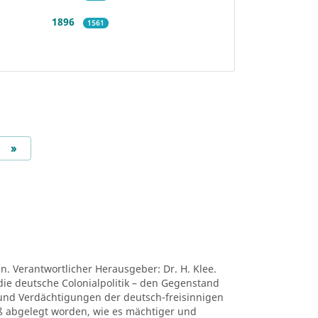
1896
1561
Next
»
en. Verantwortlicher Herausgeber: Dr. H. Klee.
die deutsche Colonialpolitik – den Gegenstand
nd Verdächtigungen der deutsch-freisinnigen
niß abgelegt worden, wie es mächtiger und