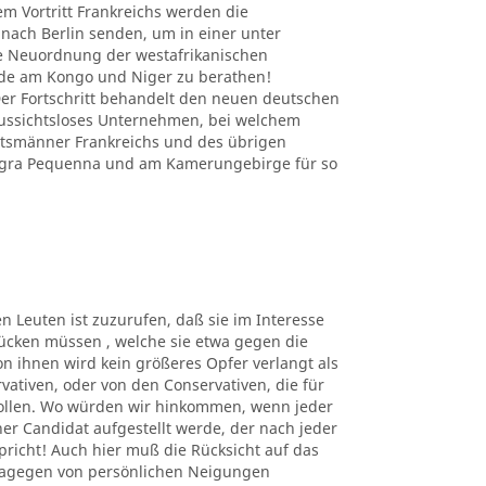
em Vortritt Frankreichs werden die
nach Berlin senden, um in einer unter
e Neuordnung der westafrikanischen
nde am Kongo und Niger zu berathen!
r Fortschritt behandelt den neuen deutschen
 aussichtsloses Unternehmen, bei welchem
atsmänner Frankreichs und des übrigen
Angra Pequenna und am Kamerungebirge für so
en Leuten ist zuzurufen, daß sie im Interesse
ücken müssen , welche sie etwa gegen die
n ihnen wird kein größeres Opfer verlangt als
rvativen, oder von den Conservativen, die für
sollen. Wo würden wir hinkommen, wenn jeder
er Candidat aufgestellt werde, der nach jeder
richt! Auch hier muß die Rücksicht auf das
dagegen von persönlichen Neigungen