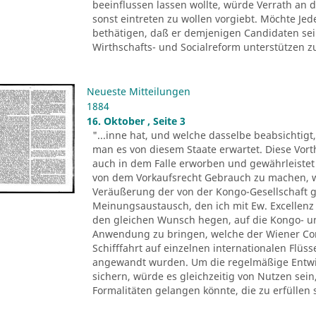
beeinflussen lassen wollte, würde Verrath an d
sonst eintreten zu wollen vorgiebt. Möchte Je
bethätigen, daß er demjenigen Candidaten sei
Wirthschafts- und Socialreform unterstützen zu 
Neueste Mitteilungen
1884
16. Oktober , Seite 3
"...inne hat, und welche dasselbe beabsichtigt
man es von diesem Staate erwartet. Diese Vor
auch in dem Falle erworben und gewährleistet 
von dem Vorkaufsrecht Gebrauch zu machen, we
Veräußerung der von der Kongo-Gesellschaft
Meinungsaustausch, den ich mit Ew. Excellenz
den gleichen Wunsch hegen, auf die Kongo- und
Anwendung zu bringen, welche der Wiener Co
Schifffahrt auf einzelnen internationalen Flüs
angewandt wurden. Um die regelmäßige Entwic
sichern, würde es gleichzeitig von Nutzen sei
Formalitäten gelangen könnte, die zu erfüllen 