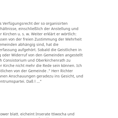
es Verfügungsrecht der so organisirten
hältnisse, einschließlich der Anstellung und
Kirchen u. s. w. Weiter erklärt er wörtlich:
üssen von der freien Zustimmung der Mehrheit
Gemeinden abhängig sind, hat die
erfassung aufgehört. Sobald die Geistlichen in
 oder Widerruf von den Gemeinden angestellt
h Consistorium und Oberkirchenrath zu
er Kirche nicht mehr die Rede sein können. Ich
istlichen von der Gemeinde ." Herr Richter
ntanen Anschauungen geradezu ins Gesicht, und
ntrumspartei. Daß l ..."
ltower blatt. eicheint Inserate ttiwocha und