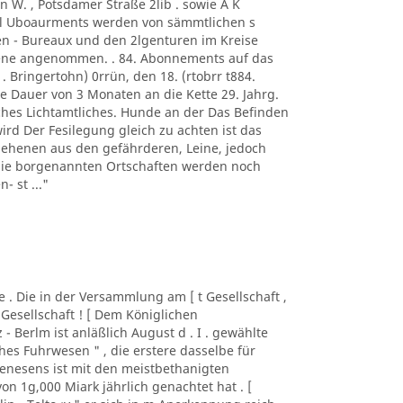
n W. , Potsdamer Straße 2lib . sowie A K
. l Uboaurments werden von sämmtlichen s
n - Bureaux und den 2lgenturen im Kreise
rene angenommen. . 84. Abonnements auf das
 . Bringertohn) 0rrün, den 18. (rtobrr t884.
e Dauer von 3 Monaten an die Kette 29. Jahrg.
iches Lichtamtliches. Hunde an der Das Befinden
wird Der Fesilegung gleich zu achten ist das
sehenen aus den gefährderen, Leine, jedoch
 die borgenannten Ortschaften werden noch
- st ..."
lde . Die in der Versammlung am [ t Gesellschaft ,
 Gesellschaft ! [ Dem Königlichen
z - Berlm ist anläßlich August d . I . gewählte
es Fuhrwesen " , die erstere dasselbe für
nesens ist mit den meistbethanigten
n 1g,000 Miark jährlich genachtet hat . [