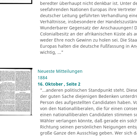
beredter überhaupt nicht denkbar ist. Unter d
seefahrenden Nationen Europas ihre Vertreter 
deutscher Leitung geführten Verhandlung ein
Verhältnisse, insbesondere der Handelszustä
Wunderbarer Gegensatz der Anschauungen! De
Colonialbesitz an der afrikanischen Küste als
weder Ehre noch Gewinn zu holen sei. Die Sta
Europas halten die deutsche Fußfassung in 
wichtig, ..."
Neueste Mitteilungen
1884
16. Oktober , Seite 2
"...anderen politischen Standpunkt steht. Dies
der guten Sache diejenigen Bedenken unterdr
Person des aufgestellten Candidaten haben. Vo
von den Nationalliberalen, die für einen conse
einen nationalliberalen Candidaten stimmen 
Wähler verlangen könnte, daß gerade ein solch
Richtung seinen persönlichen Neigungen entsp
große Ganze den Ausschlag geben. Wer sich 