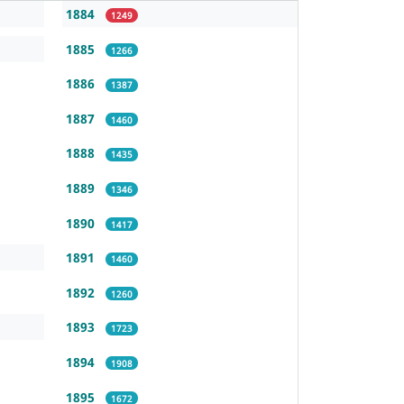
1884
1249
1885
1266
1886
1387
1887
1460
1888
1435
1889
1346
1890
1417
1891
1460
1892
1260
1893
1723
1894
1908
1895
1672