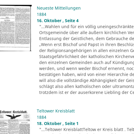
Neueste Mitteilungen
1884
16. Oktober , Seite 4
"...Wahlen und für ein völlig uneingeschränkt
Ortsgemeinde über alle äußern kirchlichen Ver
Entlassung der Geistlichen, dem Gebrauche der 
„Wenn erst Bischof und Papst in ihren Beschl
der Religionsangehörigen in allen einzelnen 
Staatsgefährlichkeit der katholischen Kirchenv
den einzelnen Gemeinden auch auf Kündigung
werden, und wenn weder Bischof ernennt, noc
bestätigen haben, wird von einer Hierarchie d
will also die vollständige Abhängigkeit der Ge
schlägt also allen katholischen oder ultramo
trotzdem ist er der auserkorene Liebling der Ce
Teltower Kreisblatt
1884
18. Oktober , Seite 1
"...Teltower KreisblattTeltow er Kreis blatt . Te