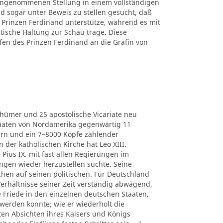
 eingenommenen Stellung in einem vollständigen
d sogar unter Beweis zu stellen gesucht, daß
Prinzen Ferdinand unterstütze, während es mit
itische Haltung zur Schau trage. Diese
fen des Prinzen Ferdinand an die Gräfin von
thümer und 25 apostolische Vicariate neu
Staaten von Nordamerika gegenwärtig 11
ern und ein 7–8000 Köpfe zählender
der katholischen Kirche hat Leo XIII.
 Pius IX. mit fast allen Regierungen im
ngen wieder herzustellen suchte. Seine
chen auf seinen politischen. Für Deutschland
e Verhältnisse seiner Zeit verständig abwägend,
he Friede in den einzelnen deutschen Staaten,
werden konnte; wie er wiederholt die
ten Absichten ihres Kaisers und Königs