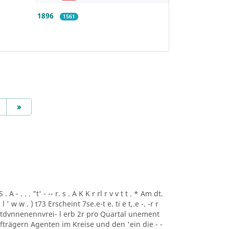
1896
1561
Next
»
A - . . . "t' - -- r. s . A K K r rl r v v t t . * Am dt.
i ee l ' w w . ) t73 Erscheint 7se.e-t e. ti e t,.e -. -r r
rtdvnnenennvrei- l erb 2r pro Quartal unement
trägern Agenten im Kreise und den 'ein die - -