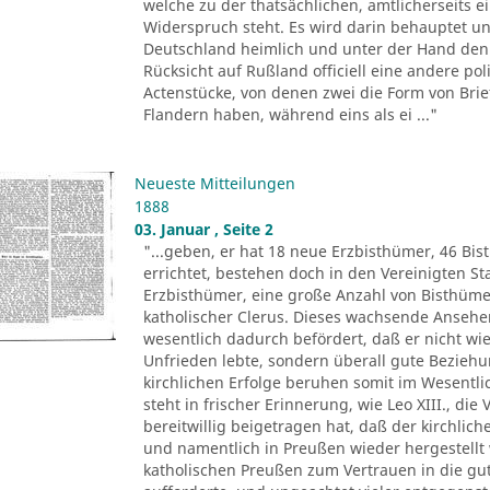
welche zu der thatsächlichen, amtlicherseits
Widerspruch steht. Es wird darin behauptet un
Deutschland heimlich und unter der Hand den 
Rücksicht auf Rußland officiell eine andere pol
Actenstücke, von denen zwei die Form von Brie
Flandern haben, während eins als ei ..."
Neueste Mitteilungen
1888
03. Januar , Seite 2
"...geben, er hat 18 neue Erzbisthümer, 46 Bis
errichtet, bestehen doch in den Vereinigten 
Erzbisthümer, eine große Anzahl von Bisthüm
katholischer Clerus. Dieses wachsende Ansehen 
wesentlich dadurch befördert, daß er nicht wie
Unfrieden lebte, sondern überall gute Beziehu
kirchlichen Erfolge beruhen somit im Wesentli
steht in frischer Erinnerung, wie Leo XIII., di
bereitwillig beigetragen hat, daß der kirchlic
und namentlich in Preußen wieder hergestellt 
katholischen Preußen zum Vertrauen in die gu