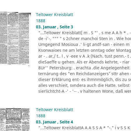
Teltower Kreisblatt
1888
03. Januar , Seite 3
"...Teltower Kreisblatt[ m . S "' . s me A A h * . - "- - ..
de -i'-. """ " s 2chner manchoi Sten in . Wie ho
Umgegend Mosioua .' li-gt andf-san - einen m
Ksonwaioes ne am letzten onntag oder Montag
ar - . ar,/ t.. l , v -eee v A .k (Nach. tust penn.- t .
dieSaeffe u gehen. Als er Abends kehrte, - riar 
8Ur'' Petersburg: . erachta .die Angelegenheit
ternärung des "en Reichdanzeigers´' sttr ahen
dieser Erklärung ent- es ihmnmöglich, dis zu s
alles verschieit, svndera auch die Hatte. selbs
sierlichtcht-A -' - '-- . v haltenen Wone, daß w
Teltower Kreisblatt
1888
03. Januar , Seite 4
"...Teltower KreisblattA A A S S A * "-." i v S S K