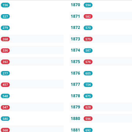
1870
156
594
1871
327
582
1872
279
570
1873
268
579
1874
336
587
1875
392
576
1876
277
605
1877
457
154
1878
548
675
1879
547
628
1880
580
596
1881
568
692