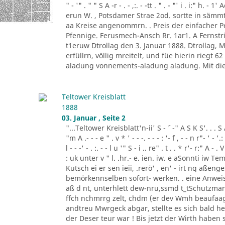
" - '" . " " S A -r - . - ,:. - -tt . " . - "' i . i:" h.
erun W. , Potsdamer Strae 2od. sortte in sä
aa Kreise angenommrn. . Preis der einfacher
Pfennige. Ferusmech-Ansch Rr. 1ar1. A Fernstric
t1eruw Dtrollag den 3. Januar 1888. Dtrollag,
erfüllrn, völlig mreitelt, und füe hierin riegt 
aladung vonnements-aladung aladung. Mit die
Teltower Kreisblatt
1888
03. Januar , Seite 2
"...Teltower Kreisblatt'n-ii' S - ´' -" A S K S'. . . S A. ' 
"m A .- - - e " . v * ' - - -. - - - : '- f , - - n r"- ' - '.: 
l - - -' - . :. - - l u '" S - i .. re" . t . . * r'- r:" A - . V
: uk unter v " l. .hr.- e. ien. iw. e aSonnti iw 
Kutsch ei er sen ieii, .rerö' , en' - irt nq aßen
bemörkennselben sofort- werken. . eine Anweis
aß d nt, unterhlett dew-nru,ssmd t_tSchutzman
ffch nchmrrg zelt, chdm (er dev Wmh beaufaag
andtreu Mwrgeck abgar, stellte es sich bald h
der Deser teur war ! Bis jetzt der Wirth haben