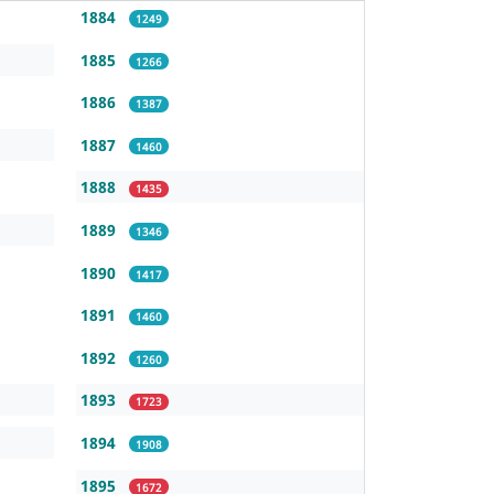
1884
1249
1885
1266
1886
1387
1887
1460
1888
1435
1889
1346
1890
1417
1891
1460
1892
1260
1893
1723
1894
1908
1895
1672