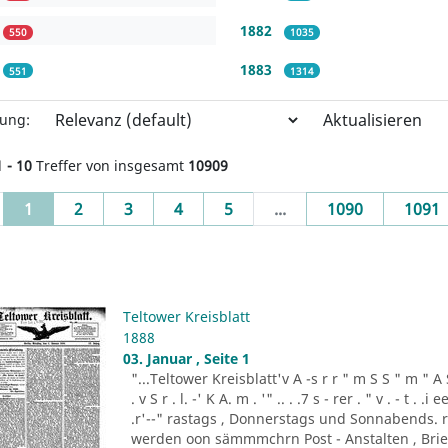
1882
550
1035
1883
551
1314
Aktualisieren
rung:
1 - 10
Treffer von insgesamt
10909
(current)
1
2
3
4
5
...
1090
1091
Teltower Kreisblatt
1888
03. Januar , Seite 1
"...Teltower Kreisblatt'v A -s r r " m S S " m " A S . 
. v S r . l. -' K A. m . '" .. . .7 s - rer . " v . - t . .
.r'--" rastags , Donnerstags und Sonnabends. 
werden oon sämmmchrn Post - Anstalten , Brief