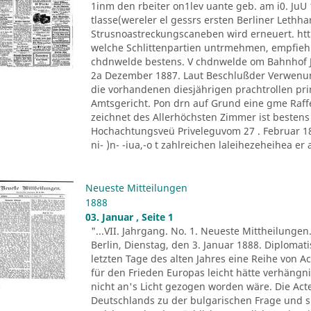
1inm den rbeiter on1lev uante geb. am i0. JuU 
tlasse(wereler el gessrs ersten Berliner Lethh
Strusnoastreckungscaneben wird erneuert. htt
welche Schlittenpartien untrmehmen, empfiehl
chdnwelde bestens. V chdnwelde om Bahnhof Jo
2a Dezember 1887. Laut Beschlußder Verwenu
die vorhandenen diesjährigen prachtrollen pr
Amtsgericht. Pon drn auf Grund eine gme Raff
zeichnet des Allerhöchsten Zimmer ist besten
Hochachtungsveü Priveleguvom 27 . Februar 1882
ni- )n- -iua,-o t zahlreichen laleihezeheihea er al
Neueste Mitteilungen
1888
03. Januar , Seite 1
"...VII. Jahrgang. No. 1. Neueste Mittheilungen
Berlin, Dienstag, den 3. Januar 1888. Diploma
letzten Tage des alten Jahres eine Reihe von A
für den Frieden Europas leicht hätte verhäng
nicht an's Licht gezogen worden wäre. Die Ac
Deutschlands zu der bulgarischen Frage und s