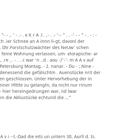
 ' - .- . e K r A .l . ,- . .- '-- " . . -' - - " - . - : -
ch .ier Schnee an A innn li-gt, davonl der
 . Dtr.Forstschutzwächter des NeUw' schen
 feine Wohnung verlassen, um- elorapsche- ar
, .re , . - . . c war 'n ..d . aou -/'-'- m A A v auf
Petersburg Montag, - 2. nanar. - Du - ;.Nine -
 denessend die gefälschtm . Auenstücke nrit der
 en geschlossen. Unter Hervorhebung der in
einer Hlttte zu gelangtn, da nicht nur rinum
t - hier hereingedrungen war, iid lwar
enn die Akliustücke echtund die ..."
 A v i --t.-Dad die eits un untern 30. Aurll d. Is.