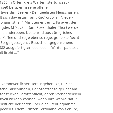
1865 in Offen Kreis Warten: stertuncaat -
arrse0 berg, erinssene offene
 tivrerdim Beeren- Den geehrten Henschasien,
t sich dav estumramt Kno1crüor in Nieder-
hannisthal 4 Minuten entfernt. Fü awe , den
ngdes M *uv8 m (am Rosenthaler Thor) werden
ima anderoben, bestehrnd aus : önigriches
e Kaffee und roge ebenso roge, geheizte Recht
s Sorge getragen. . Besuch entgegensehend,
 ausgefertigten ooo ,ooo ll. Winter-paletot ,
t lirbhi ..."
. Verantwortlicher Herausgeber: Dr. H. Klee.
tische Fälschungen. Der Staatsanzeiger hat am
ctenstücken veröffentlicht, deren Vorhandensein
nißvoll werden können, wenn ihre wahre Natur
tenstücke berichten über eine Stellungnahme
peciell zu dem Prinzen Ferdinand von Coburg,