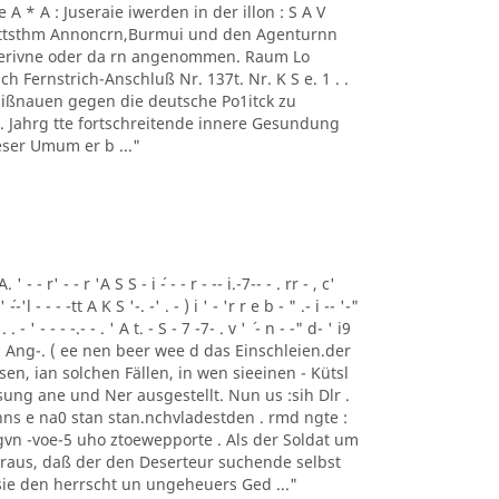
 - 1' Ae A * A : Juseraie iwerden in der illon : S A V
mmttsthm Annoncrn,Burmui und den Agenturnn
 Perivne oder da rn angenommen. Raum Lo
h Fernstrich-Anschluß Nr. 137t. Nr. K S e. 1 . .
 Mißnauen gegen die deutsche Po1itck zu
62 . Jahrg tte fortschreitende innere Gesundung
ser Umum er b ..."
- - r' - - r 'A S S - i ´- - - r - -- i.-7-- - . rr - , c'
' ´--'l - - - -tt A K S '-. -' . - ) i ' - 'r r e b - " .- i -- '-"
 . . - ' - - - -.- - . ' A t. - S - 7 -7- . v ' ´ - n - -" d- ' i9
Tem Ang-. ( ee nen beer wee d das Einschleien.der
gesen, ian solchen Fällen, in wen sieeinen - Kütsl
ung ane und Ner ausgestellt. Nun us :sih Dlr .
ns e na0 stan stan.nchvladestden . rmd ngte :
vn -voe-5 uho ztoewepporte . Als der Soldat um
eraus, daß der den Deserteur suchende selbst
 sie den herrscht un ungeheuers Ged ..."