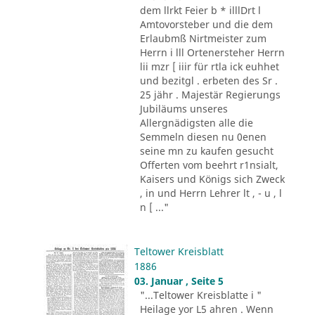
dem llrkt Feier b * illlDrt l
Amtovorsteber und die dem
Erlaubmß Nirtmeister zum
Herrn i lll Ortenersteher Herrn
lii mzr [ iiir für rtla ick euhhet
und bezitgl . erbeten des Sr .
25 jähr . Majestär Regierungs
Jubiläums unseres
Allergnädigsten alle die
Semmeln diesen nu 0enen
seine mn zu kaufen gesucht
Offerten vom beehrt r1nsialt,
Kaisers und Königs sich Zweck
, in und Herrn Lehrer lt , - u , l
n [ ..."
Teltower Kreisblatt
1886
03. Januar , Seite 5
"...Teltower Kreisblatte i "
Heilage yor L5 ahren . Wenn