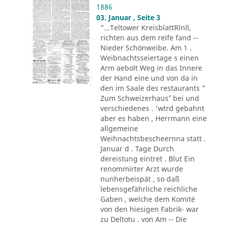
1886
03. Januar , Seite 3
"...Teltower KreisblattRlnll,
richten aus dem reife fand --
Nieder Schönweibe. Am 1 .
Weibnachtsseiertage s einen
Arm aebolt Weg in das Innere
der Hand eine und von da in
den im Saale des restaurants "
Zum Schweizerhaus´' bei und
verschiedenes . 'wtrd gebahnt
aber es haben , Herrmann eine
allgemeine
Weihnachtsbescheernna statt .
Januar d . Tage Durch
dereistung eintret . Blut Ein
renommirter Arzt wurde
nunherbeispät , so daß
lebensgefährliche reichliche
Gaben , welche dem Komité
von den hiesigen Fabrik- war
zu Deltotu . von Am -- Die