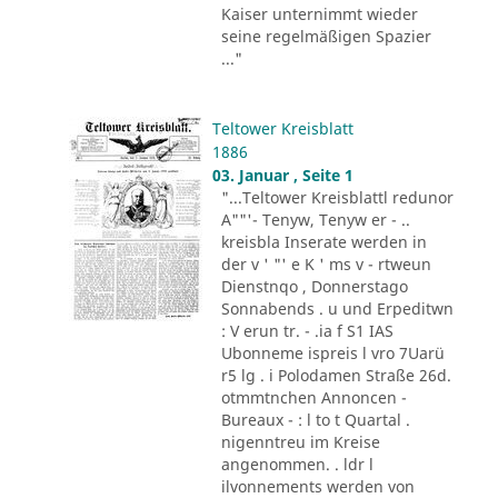
Kaiser unternimmt wieder
seine regelmäßigen Spazier
..."
Teltower Kreisblatt
1886
03. Januar , Seite 1
"...Teltower Kreisblattl redunor
A""'- Tenyw, Tenyw er - ..
kreisbla Inserate werden in
der v ' "' e K ' ms v - rtweun
Dienstnqo , Donnerstago
Sonnabends . u und Erpeditwn
: V erun tr. - .ia f S1 IAS
Ubonneme ispreis l vro 7Uarü
r5 lg . i Polodamen Straße 26d.
otmmtnchen Annoncen -
Bureaux - : l to t Quartal .
nigenntreu im Kreise
angenommen. . ldr l
ilvonnements werden von