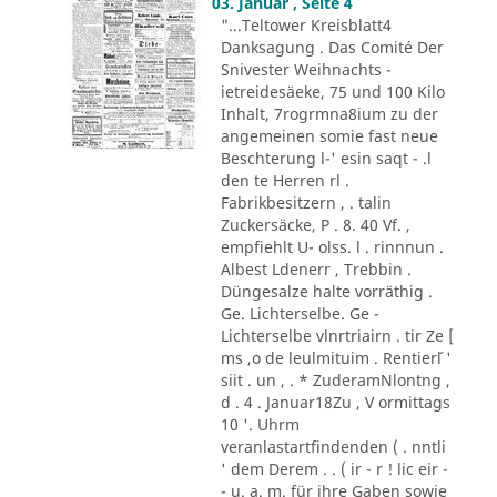
03. Januar , Seite 4
"...Teltower Kreisblatt4
Danksagung . Das Comité Der
Snivester Weihnachts -
ietreidesäeke, 75 und 100 Kilo
Inhalt, 7rogrmna8ium zu der
angemeinen somie fast neue
Beschterung l-' esin saqt - .l
den te Herren rl .
Fabrikbesitzern , . talin
Zuckersäcke, P . 8. 40 Vf. ,
empfiehlt U- olss. l . rinnnun .
Albest Ldenerr , Trebbin .
Düngesalze halte vorräthig .
Ge. Lichterselbe. Ge -
Lichterselbe vlnrtriairn . tir Ze [
ms ,o de leulmituim . Rentier´l '
siit . un , . * ZuderamNlontng ,
d . 4 . Januar18Zu , V ormittags
10 '. Uhrm
veranlastartfindenden ( . nntli
' dem Derem . . ( ir - r ! lic eir -
- u. a. m. für ihre Gaben sowie