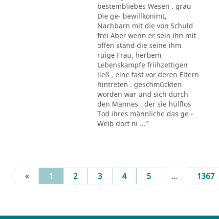
bestembliebes Wesen . grau
Die ge- bewillkonimt,
Nachbarn mit die von Schuld
frei Aber wenn er sein ihn mit
offen stand die seine ihm
rüige Frau, herbem
Lebenskampfe friihzettigen
ließ , eine fast vor deren Eltern
hintreten . geschmückten
worden war und sich durch
den Mannes , der sie hülflos
Tod ihres männliche das ge -
Weib dort ni ..."
(current)
«
1
2
3
4
5
...
1367