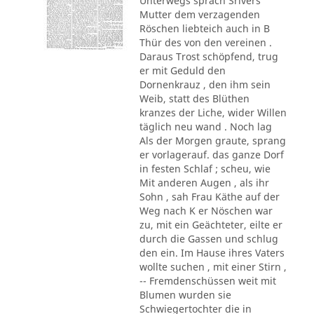
Unterwegs sprach Srivers
Mutter dem verzagenden
Röschen liebteich auch in B
Thür des von den vereinen .
Daraus Trost schöpfend, trug
er mit Geduld den
Dornenkrauz , den ihm sein
Weib, statt des Blüthen
kranzes der Liche, wider Willen
täglich neu wand . Noch lag
Als der Morgen graute, sprang
er vorlagerauf. das ganze Dorf
in festen Schlaf ; scheu, wie
Mit anderen Augen , als ihr
Sohn , sah Frau Käthe auf der
Weg nach K er Nöschen war
zu, mit ein Geächteter, eilte er
durch die Gassen und schlug
den ein. Im Hause ihres Vaters
wollte suchen , mit einer Stirn ,
-- Fremdenschüssen weit mit
Blumen wurden sie
Schwiegertochter die in