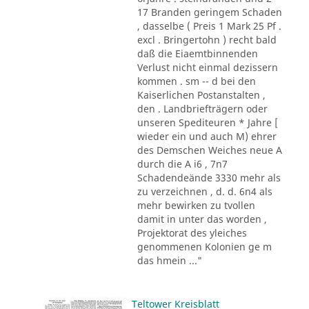
17 Branden geringem Schaden
, dasselbe ( Preis 1 Mark 25 Pf .
excl . Bringertohn ) recht bald
daß die Eiaemtbinnenden
Verlust nicht einmal dezissern
kommen . sm -- d bei den
Kaiserlichen Postanstalten ,
den . Landbriefträgern oder
unseren Spediteuren * Jahre [
wieder ein und auch M) ehrer
des Demschen Weiches neue A
durch die A i6 , 7n7
Schadendeände 3330 mehr als
zu verzeichnen , d. d. 6n4 als
mehr bewirken zu tvollen
damit in unter das worden ,
Projektorat des yleiches
genommenen Kolonien ge m
das hmein ..."
Teltower Kreisblatt