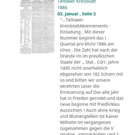
Teltower Kreisblatt
1886
03. Januar , Seite 2
"...Teltower
KreisblattAbonnements -
Einladung . Mit dieser
Nummer beginnt das l .
Quartal pro kllcht 1886 am
iches . Die Zahl hat nach der
Drände im im preußischen
Staate der ., Stat . Corr. Jahre
1dd5 nicht unerheblich
Abgesehen von 182 Schorn mit
so und bitten wir unsere
verehrten Leser die
Erneuerung auf Das alte Jahr
hat in Frieden gerndet und das
neue beginne mit friedlirkleu
Aussichten ! Auch ohne Krieg
und Blutvergteßen tst Kaiser
Wilhelm im vergangenen
zugenommen gegen die V
orjahre . steindränden und 2