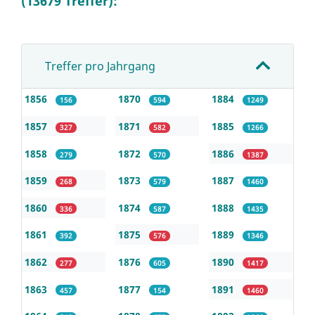
(13679 Treffer):
Treffer pro Jahrgang
1856
1870
1884
156
594
1249
1857
1871
1885
327
582
1266
1858
1872
1886
279
570
1387
1859
1873
1887
268
579
1460
1860
1874
1888
336
587
1435
1861
1875
1889
392
576
1346
1862
1876
1890
277
605
1417
1863
1877
1891
457
154
1460