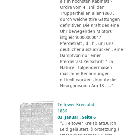
als in höchsten Kabinets -
Ordre vom 4 . Inli den
Truppertheilen aller 1860 ,
durch welche ttire Gattungen
definitiven Die Kraft des eine
Uhr bewegenden Miotors
istgleich0000000047
Pferdetraft , d . h . uni uns
deutlicher auszudrücken , eine
Dampfvon nur einer
Pferdelrast Zeitschrift " La
Nature '´ folgendermaßen .
maschine Benannungen
ertheilt wurden , konnte die
Neorganisnion Am 18 . ..."
Teltower Kreisblatt
1886
03. Januar , Seite 6
"...Teltower KreisblattDurch
Leid geläutert. (Fortsetzung.)