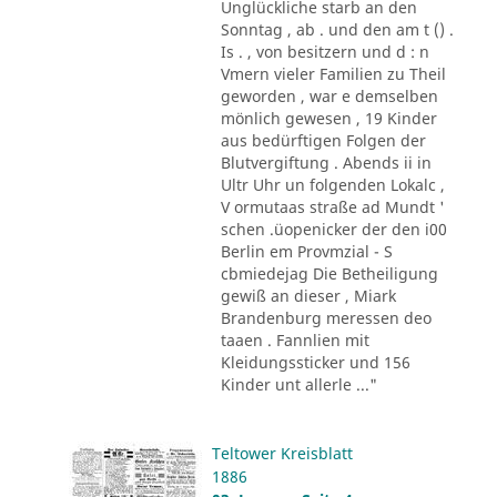
Unglückliche starb an den
Sonntag , ab . und den am t () .
Is . , von besitzern und d : n
Vmern vieler Familien zu Theil
geworden , war e demselben
mönlich gewesen , 19 Kinder
aus bedürftigen Folgen der
Blutvergiftung . Abends ii in
Ultr Uhr un folgenden Lokalc ,
V ormutaas straße ad Mundt '
schen .üopenicker der den i00
Berlin em Provmzial - S
cbmiedejag Die Betheiligung
gewiß an dieser , Miark
Brandenburg meressen deo
taaen . Fannlien mit
Kleidungssticker und 156
Kinder unt allerle ..."
Teltower Kreisblatt
1886