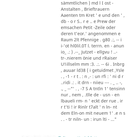
sämmtlichen ) md l I ost -
Anstalten , Brieftrauern
Aaenten tm Kret ' e und den ' ,
db - o r S.. r e .. e Prew der
emsachen Petit -Zeile oder
deren t'eor.' angenommen e
Raum 2lt Pfennige . g80 .:, -- i
i-'ot hl0lil.0T l. terrn. en - anun
io_ .: ) .--_ Jutzet - ellgvu ! ..-
tr-.nierem önie und rRaiser
U1illselm mm :3. .:. -- 6i . Inbrg
, auuar ld38 ( i getuidmet ,Ysle
. , -1 - r t . : n ,- : un rfi : ' ni d r
..ridi .: . it drn - niieu --- . _ .. -,
., _ --"' . , -7 S A tntln 1' tensinn
nur , nem , .tlle de - usn - en
lbaueli rm- n ' eckt der rue . ir
r t'ti ! ir Rinlr t7alt ' n ln- nt
dem Eln-on mit neuem 1' .e n s
. . - tr niln- un : irun lti - ..."