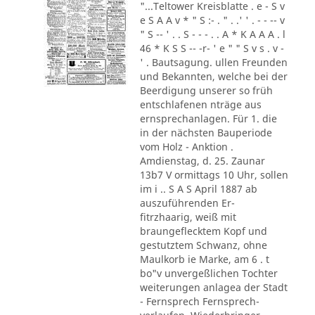
"...Teltower Kreisblatte . e - S v
e S A A v * " S :- . " . .' ' . - - -- v
" S -- ' . . S - - - . . A * K A A A . l
46 * K S S -- -r- ' e " " S v s . v -
' . Bautsagung. ullen Freunden
und Bekannten, welche bei der
Beerdigung unserer so früh
entschlafenen nträge aus
ernsprechanlagen. Für 1. die
in der nächsten Bauperiode
vom Holz - Anktion .
Amdienstag, d. 25. Zaunar
13b7 V ormittags 10 Uhr, sollen
im i .. S A S April 1887 ab
auszuführenden Er-
fitrzhaarig, weiß mit
braungeflecktem Kopf und
gestutztem Schwanz, ohne
Maulkorb ie Marke, am 6 . t
bo"v unvergeßlichen Tochter
weiterungen anlagea der Stadt
- Fernsprech Fernsprech-