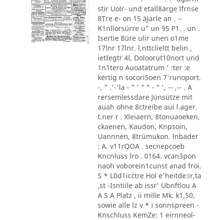
stir Uolr- und etall8ärge lfrnse
8Tre e- on 15 äJarle an . --
K1nllorsürre u" un 95 P1. . un .
Isertie 8üre ulir unen o1me
17lnr 17lnr. l,nttclieltt belin ,
ietIegtr 4l, Doloorut10nort und
1n1tero Auoatatrum ' :ter :e
kèrtig n socori5oen 7'runoport.
-, " .'-'la - " ' " " - " ', -- ,-- . A
rersemlessdare Jünsütze mit
auah ohne 8ctreibe aui l.ager.
t.ner r . Xleiaern, 8tonuaoeken,
ckaenen, Kaudon, Knpsoin,
Uannnen, 8trümukon. lnbader
: A. v11rQOA . secnepcoeb
Kncnluss lro . 0164. vcan3pon
naoh voborein1cunst anad froi.
S * L0d1ic´ctre Hol e'heitde:ir,ta
,st -Isntiile ab issr' Ubnftlou A
A S A Platz , ii mille Mk. k1,50,
sowie alle lz v * i sonnspreen -
Knschluss KemZe: 1 eirnneol-