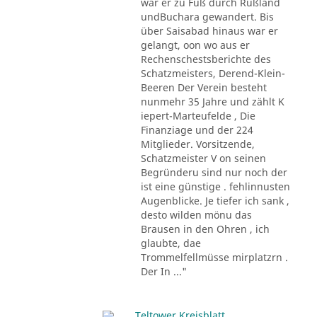
war er zu Fuß durch Rußland
undBuchara gewandert. Bis
über Saisabad hinaus war er
gelangt, oon wo aus er
Rechenschestsberichte des
Schatzmeisters, Derend-Klein-
Beeren Der Verein besteht
nunmehr 35 Jahre und zählt K
iepert-Marteufelde , Die
Finanziage und der 224
Mitglieder. Vorsitzende,
Schatzmeister V on seinen
Begründeru sind nur noch der
ist eine günstige . fehlinnusten
Augenblicke. Je tiefer ich sank ,
desto wilden mönu das
Brausen in den Ohren , ich
glaubte, dae
Trommelfellmüsse mirplatzrn .
Der In ..."
Teltower Kreisblatt