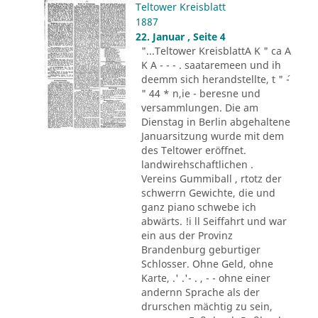
Teltower Kreisblatt
1887
22. Januar , Seite 4
"...Teltower KreisblattA K " ca A
K A - - - . saataremeen und ih
deemm sich herandstellte, t " ´-
" 44 * n,ie - beresne und
versammlungen. Die am
Dienstag in Berlin abgehaltene
Januarsitzung wurde mit dem
des Teltower eröffnet.
landwirehschaftlichen .
Vereins Gummiball , rtotz der
schwerrn Gewichte, die und
ganz piano schwebe ich
abwärts. !i ll Seiffahrt und war
ein aus der Provinz
Brandenburg geburtiger
Schlosser. Ohne Geld, ohne
Karte, .' .'- . , - - ohne einer
andernn Sprache als der
drurschen mächtig zu sein,