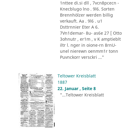
1nttee di.si dll , 7vcn8pcecn -
Knecblugo lno . 9l6. Sorten
Brennhölzer werden billig
verkauft. Aa . 9l6 . u1
Dsttrnnier Eter A 6.
7Vn1demar- 8u- as6e 27 [ Otto
3ohnutr , er1m , v K amptieblt
iltr l. nger in oione-rn 8rnU-
unel nierewn oenmm1r tonn
Puvnckorr versckri ..."
Teltower Kreisblatt
1887
22. Januar , Seite 8
"...Teltower Kreisblatt