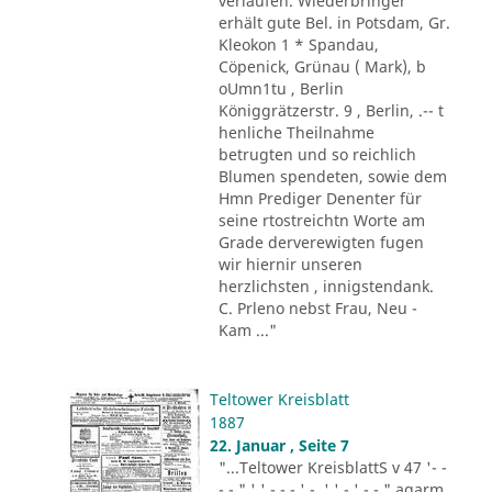
verlaufen. Wiederbringer
erhält gute Bel. in Potsdam, Gr.
Kleokon 1 * Spandau,
Cöpenick, Grünau ( Mark), b
oUmn1tu , Berlin
Königgrätzerstr. 9 , Berlin, .-- t
henliche Theilnahme
betrugten und so reichlich
Blumen spendeten, sowie dem
Hmn Prediger Denenter für
seine rtostreichtn Worte am
Grade derverewigten fugen
wir hiernir unseren
herzlichsten , innigstendank.
C. Prleno nebst Frau, Neu -
Kam ..."
Teltower Kreisblatt
1887
22. Januar , Seite 7
"...Teltower KreisblattS v 47 '- -
- - " ' ' - - - ' -. ' ' - ' -.-." agarm