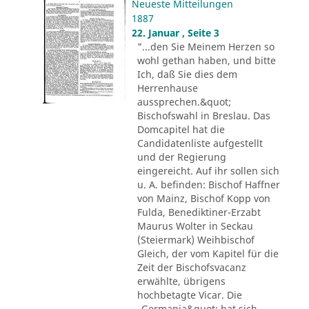
Neueste Mitteilungen
1887
22. Januar , Seite 3
"...den Sie Meinem Herzen so
wohl gethan haben, und bitte
Ich, daß Sie dies dem
Herrenhause
aussprechen.&quot;
Bischofswahl in Breslau. Das
Domcapitel hat die
Candidatenliste aufgestellt
und der Regierung
eingereicht. Auf ihr sollen sich
u. A. befinden: Bischof Haffner
von Mainz, Bischof Kopp von
Fulda, Benediktiner-Erzabt
Maurus Wolter in Seckau
(Steiermark) Weihbischof
Gleich, der vom Kapitel für die
Zeit der Bischofsvacanz
erwählte, übrigens
hochbetagte Vicar. Die
„Germania&quot; hat sich