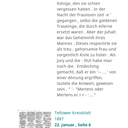
Könige, den sie schien
vergessen hatten . In der
Nacht der Fraulosen zeit -e '
gegangen , selbü die goldenen
Traueinge, die durch eiferne
ersetzt waren . Aber der Juhalt
war das Geheimniß ihres
Mannes . Dieses respectirte sie
als treu , gehorsamie Frau und
sorgentlich Kiste zu hüter . Als
Jury und die - lttzt habe man
noch die . Entdechmg
gemacht, daß er ein '-- , , ' von
einer Ahnung ergriffen.
lautete die Antwort, gewesen
sein . " '- "Mertens oder
Mertens.ec r-r - : ..."
Teltower Kreisblatt
1887
22. Januar , Seite 6