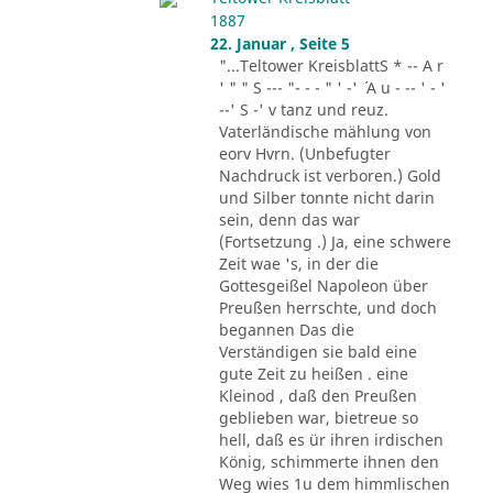
1887
22. Januar , Seite 5
"...Teltower KreisblattS * -- A r
' " " S --- "- - - " ' -' ´ A u - -- ' - '
--' S -' v tanz und reuz.
Vaterländische mählung von
eorv Hvrn. (Unbefugter
Nachdruck ist verboren.) Gold
und Silber tonnte nicht darin
sein, denn das war
(Fortsetzung .) Ja, eine schwere
Zeit wae 's, in der die
Gottesgeißel Napoleon über
Preußen herrschte, und doch
begannen Das die
Verständigen sie bald eine
gute Zeit zu heißen . eine
Kleinod , daß den Preußen
geblieben war, bietreue so
hell, daß es ür ihren irdischen
König, schimmerte ihnen den
Weg wies 1u dem himmlischen