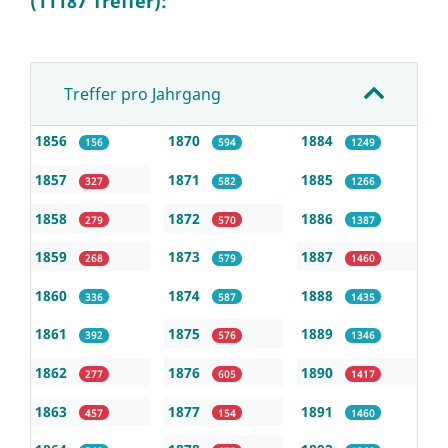
(11187 Treffer):
Treffer pro Jahrgang
1856
1870
1884
156
594
1249
1857
1871
1885
327
582
1266
1858
1872
1886
279
570
1387
1859
1873
1887
268
579
1460
1860
1874
1888
336
587
1435
1861
1875
1889
392
576
1346
1862
1876
1890
277
605
1417
1863
1877
1891
457
154
1460