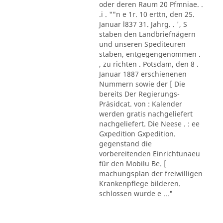
oder deren Raum 20 Pfmniae. .
.i . ""n e 1r. 10 erttn, den 25.
Januar l837 31. Jahrg. . ', S
staben den Landbriefnägern
und unseren Spediteuren
staben, entgegengenommen .
, zu richten . Potsdam, den 8 .
Januar 1887 erschienenen
Nummern sowie der [ Die
bereits Der Regierungs-
Präsidcat. von : Kalender
werden gratis nachgeliefert
nachgeliefert. Die Neese . : ee
Gxpedition Gxpedition.
gegenstand die
vorbereitenden Einrichtunaeu
für den Mobilu Be. [
machungsplan der freiwilligen
Krankenpflege bilderen.
schlossen wurde e ..."