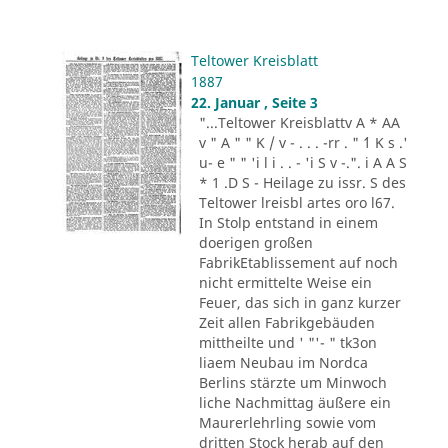
Teltower Kreisblatt
1887
22. Januar , Seite 3
"...Teltower Kreisblattv A * AA
v " A " " K / v - . . . -rr . " ´1 K s .'
u- e " " 'i l i . . - 'i S v -.". i A A S
* 1 .D S - Heilage zu issr. S des
Teltower lreisbl artes oro l67.
In Stolp entstand in einem
doerigen großen
FabrikEtablissement auf noch
nicht ermittelte Weise ein
Feuer, das sich in ganz kurzer
Zeit allen Fabrikgebäuden
mittheilte und ' "'- " tk3on
liaem Neubau im Nordca
Berlins stärzte um Minwoch
liche Nachmittag äußere ein
Maurerlehrling sowie vom
dritten Stock herab auf den