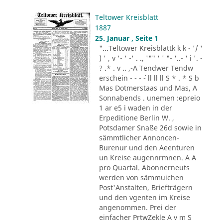
Teltower Kreisblatt
1887
25. Januar , Seite 1
"...Teltower Kreisblattk k k - '/ '
) ' , v '- ' -' . ., '"" ' ' "- '..- ' i '. -
? .* . v .. ,-A Tendwer Tendw
erschein - - - ´- ll ll ll S * . * S b
Mas Dotmerstaas und Mas, A
Sonnabends . unemen :epreio
1 ar e5 i waden in der
Erpeditione Berlin W. ,
Potsdamer Snaße 26d sowie in
sämmtlicher Annoncen-
Burenur und den Aeenturen
un Kreise augennrmnen. A A
pro Quartal. Abonnerneuts
werden von sämmuichen
Post'Anstalten, Briefträgern
und den vgenten im Kreise
angenommen. Prei der
einfacher PrtwZekle A v m S