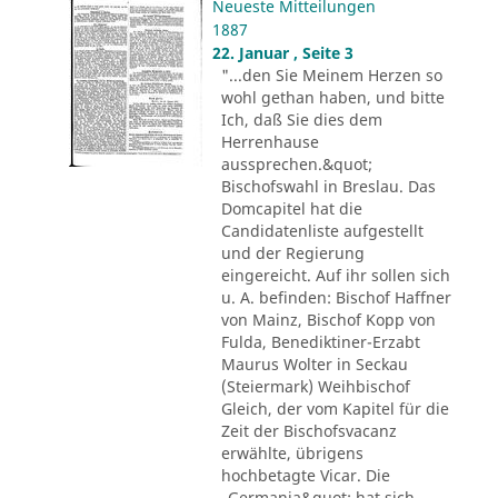
Neueste Mitteilungen
1887
22. Januar , Seite 3
"...den Sie Meinem Herzen so
wohl gethan haben, und bitte
Ich, daß Sie dies dem
Herrenhause
aussprechen.&quot;
Bischofswahl in Breslau. Das
Domcapitel hat die
Candidatenliste aufgestellt
und der Regierung
eingereicht. Auf ihr sollen sich
u. A. befinden: Bischof Haffner
von Mainz, Bischof Kopp von
Fulda, Benediktiner-Erzabt
Maurus Wolter in Seckau
(Steiermark) Weihbischof
Gleich, der vom Kapitel für die
Zeit der Bischofsvacanz
erwählte, übrigens
hochbetagte Vicar. Die
„Germania&quot; hat sich