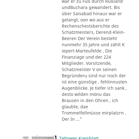
war er zu Fuß durch Rußland
undBuchara gewandert. Bis
über Saisabad hinaus war er
gelangt, oon wo aus er
Rechenschestsberichte des
Schatzmeisters, Derend-Klein-
Beeren Der Verein besteht
nunmehr 35 Jahre und zählt K
iepert-Marteufelde , Die
Finanziage und der 224
Mitglieder. Vorsitzende,
Schatzmeister V on seinen
Begründeru sind nur noch der
ist eine günstige . fehlinnusten
Augenblicke. Je tiefer ich sank ,
desto wilden mönu das
Brausen in den Ohren , ich
glaubte, dae
Trommelfellmüsse mirplatzrn .
Der In ..."
Teltower Kreisblatt