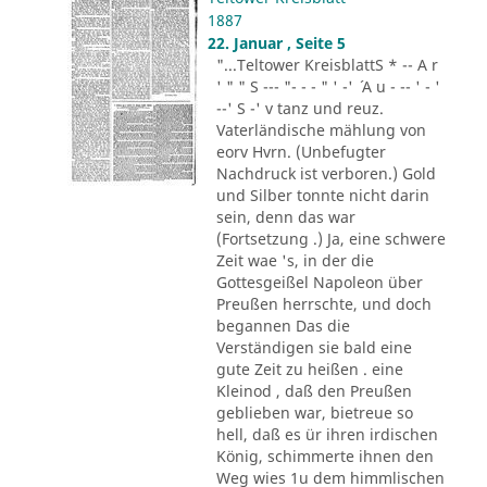
1887
22. Januar , Seite 5
"...Teltower KreisblattS * -- A r
' " " S --- "- - - " ' -' ´ A u - -- ' - '
--' S -' v tanz und reuz.
Vaterländische mählung von
eorv Hvrn. (Unbefugter
Nachdruck ist verboren.) Gold
und Silber tonnte nicht darin
sein, denn das war
(Fortsetzung .) Ja, eine schwere
Zeit wae 's, in der die
Gottesgeißel Napoleon über
Preußen herrschte, und doch
begannen Das die
Verständigen sie bald eine
gute Zeit zu heißen . eine
Kleinod , daß den Preußen
geblieben war, bietreue so
hell, daß es ür ihren irdischen
König, schimmerte ihnen den
Weg wies 1u dem himmlischen