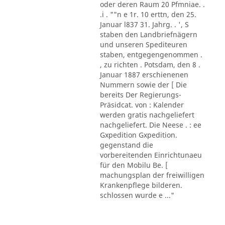
oder deren Raum 20 Pfmniae. .
.i . ""n e 1r. 10 erttn, den 25.
Januar l837 31. Jahrg. . ', S
staben den Landbriefnägern
und unseren Spediteuren
staben, entgegengenommen .
, zu richten . Potsdam, den 8 .
Januar 1887 erschienenen
Nummern sowie der [ Die
bereits Der Regierungs-
Präsidcat. von : Kalender
werden gratis nachgeliefert
nachgeliefert. Die Neese . : ee
Gxpedition Gxpedition.
gegenstand die
vorbereitenden Einrichtunaeu
für den Mobilu Be. [
machungsplan der freiwilligen
Krankenpflege bilderen.
schlossen wurde e ..."