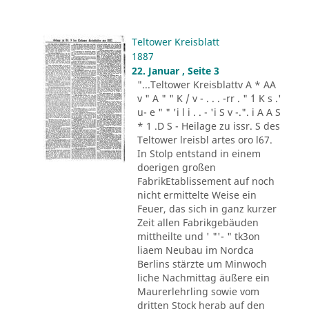
Teltower Kreisblatt
1887
22. Januar , Seite 3
"...Teltower Kreisblattv A * AA
v " A " " K / v - . . . -rr . " ´1 K s .'
u- e " " 'i l i . . - 'i S v -.". i A A S
* 1 .D S - Heilage zu issr. S des
Teltower lreisbl artes oro l67.
In Stolp entstand in einem
doerigen großen
FabrikEtablissement auf noch
nicht ermittelte Weise ein
Feuer, das sich in ganz kurzer
Zeit allen Fabrikgebäuden
mittheilte und ' "'- " tk3on
liaem Neubau im Nordca
Berlins stärzte um Minwoch
liche Nachmittag äußere ein
Maurerlehrling sowie vom
dritten Stock herab auf den