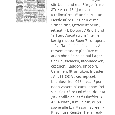
stir Uolr- und etall8ärge lfrnse
8Tre e- on 15 äJarle an . --
K1nllorsürre u" un 95 P1. . un .
Isertie 8üre ulir unen o1me
17lnr 17lnr. l,nttclieltt belin ,
ietIegtr 4l, Doloorut10nort und
1n1tero Auoatatrum ' :ter :e
kèrtig n socori5oen 7'runoport.
-, " .'-'la - " ' " " - " ', -- ,-- . A
rersemlessdare Jünsütze mit
auah ohne 8ctreibe aui l.ager.
t.ner r . Xleiaern, 8tonuaoeken,
ckaenen, Kaudon, Knpsoin,
Uannnen, 8trümukon. lnbader
: A. v11rQOA . secnepcoeb
Kncnluss lro . 0164. vcan3pon
naoh voborein1cunst anad froi.
S * L0d1ic´ctre Hol e'heitde:ir,ta
,st -Isntiile ab issr' Ubnftlou A
A S A Platz , ii mille Mk. k1,50,
sowie alle lz v * i sonnspreen -
Knschluss KemZe: 1 eirnneol-