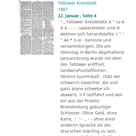
Teltower Kreisblatt
1887
22. Januar , Seite 4
"...Teltower KreisblattA K " ca A
K A - - - . saataremeen und ih
deemm sich herandstellte, t " ´-
" 44 * n,ie - beresne und
versammlungen. Die am
Dienstag in Berlin abgehaltene
Januarsitzung wurde mit dem
des Teltower eröffnet.
landwirehschaftlichen .
Vereins Gummiball , rtotz der
schwerrn Gewichte, die und
ganz piano schwebe ich
abwärts. !i ll Seiffahrt und war
ein aus der Provinz
Brandenburg geburtiger
Schlosser. Ohne Geld, ohne
Karte, .' .'- . , - - ohne einer
andernn Sprache als der
drurschen mächtig zu sein,