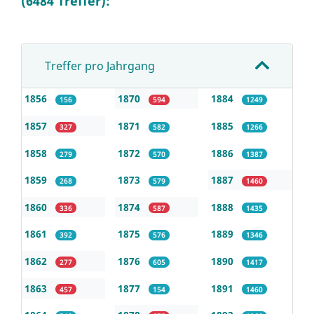
(6484 Treffer):
Treffer pro Jahrgang
1856
1870
1884
156
594
1249
1857
1871
1885
327
582
1266
1858
1872
1886
279
570
1387
1859
1873
1887
268
579
1460
1860
1874
1888
336
587
1435
1861
1875
1889
392
576
1346
1862
1876
1890
277
605
1417
1863
1877
1891
457
154
1460