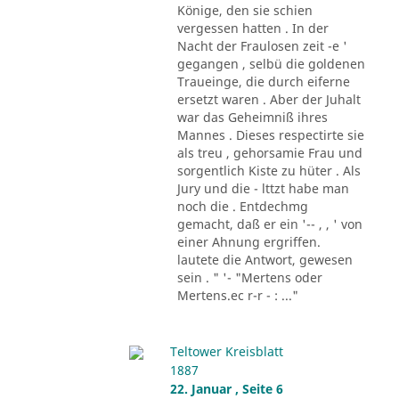
Könige, den sie schien
vergessen hatten . In der
Nacht der Fraulosen zeit -e '
gegangen , selbü die goldenen
Traueinge, die durch eiferne
ersetzt waren . Aber der Juhalt
war das Geheimniß ihres
Mannes . Dieses respectirte sie
als treu , gehorsamie Frau und
sorgentlich Kiste zu hüter . Als
Jury und die - lttzt habe man
noch die . Entdechmg
gemacht, daß er ein '-- , , ' von
einer Ahnung ergriffen.
lautete die Antwort, gewesen
sein . " '- "Mertens oder
Mertens.ec r-r - : ..."
Teltower Kreisblatt
1887
22. Januar , Seite 6