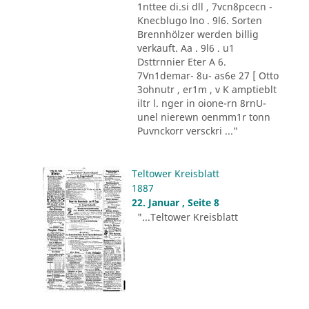
1nttee di.si dll , 7vcn8pcecn -
Knecblugo lno . 9l6. Sorten
Brennhölzer werden billig
verkauft. Aa . 9l6 . u1
Dsttrnnier Eter A 6.
7Vn1demar- 8u- as6e 27 [ Otto
3ohnutr , er1m , v K amptieblt
iltr l. nger in oione-rn 8rnU-
unel nierewn oenmm1r tonn
Puvnckorr versckri ..."
Teltower Kreisblatt
1887
22. Januar , Seite 8
"...Teltower Kreisblatt