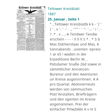
Teltower Kreisblatt
1887
25. Januar , Seite 1
"...Teltower Kreisblattk k k - '/ '
) ' , v '- ' -' . ., '"" ' ' "- '..- ' i '. -
? .* . v .. ,-A Tendwer Tendw
erschein - - - ´- ll ll ll S * . * S b
Mas Dotmerstaas und Mas, A
Sonnabends . unemen :epreio
1 ar e5 i waden in der
Erpeditione Berlin W. ,
Potsdamer Snaße 26d sowie in
sämmtlicher Annoncen-
Burenur und den Aeenturen
un Kreise augennrmnen. A A
pro Quartal. Abonnerneuts
werden von sämmuichen
Post'Anstalten, Briefträgern
und den vgenten im Kreise
angenommen. Prei der
einfacher PrtwZekle A v m S