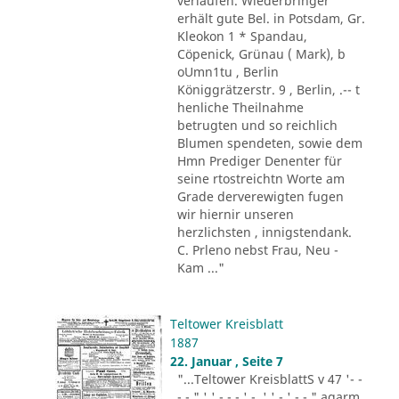
verlaufen. Wiederbringer
erhält gute Bel. in Potsdam, Gr.
Kleokon 1 * Spandau,
Cöpenick, Grünau ( Mark), b
oUmn1tu , Berlin
Königgrätzerstr. 9 , Berlin, .-- t
henliche Theilnahme
betrugten und so reichlich
Blumen spendeten, sowie dem
Hmn Prediger Denenter für
seine rtostreichtn Worte am
Grade derverewigten fugen
wir hiernir unseren
herzlichsten , innigstendank.
C. Prleno nebst Frau, Neu -
Kam ..."
Teltower Kreisblatt
1887
22. Januar , Seite 7
"...Teltower KreisblattS v 47 '- -
- - " ' ' - - - ' -. ' ' - ' -.-." agarm