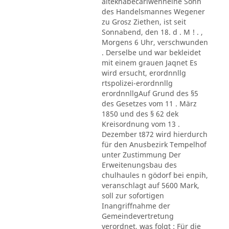
alteknabecarlwenneine Sohn
des Handelsmannes Wegener
zu Grosz Ziethen, ist seit
Sonnabend, den 18. d . M ! . ,
Morgens 6 Uhr, verschwunden
. Derselbe und war bekleidet
mit einem grauen Jaqnet Es
wird ersucht, erordnnllg
rtspolizei-erordnnllg
erordnnllgAuf Grund des §5
des Gesetzes vom 11 . März
1850 und des § 62 dek
Kreisordnung vom 13 .
Dezember t872 wird hierdurch
für den Anusbezirk Tempelhof
unter Zustimmung Der
Erweitenungsbau des
chulhaules n gödorf bei enpih,
veranschlagt auf 5600 Mark,
soll zur sofortigen
Inangriffnahme der
Gemeindevertretung
verordnet, was folgt : Für die