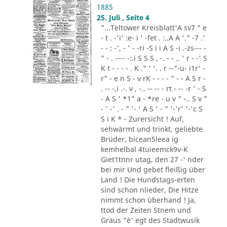
1885
25. Juli , Seite 4
"...Teltower Kreisblatt'A sv7 " e
- t . -'i' :e- i ' -fet . :..A A '." -7 .'
- - : -', - ' - -ri -S i i A S -i .-zs--- -
" - . ---- -:.i S S S , -. - - .. ' r - -' S
K t - - - - . K ." ' '. . r --"-u- i1r' -
r" - e n S - v rK - - - - " - - A S r -
. -- -,i .-. v , -.. -- -- - rt - -- -r ' - S
- A S ' *1" a - *re - u v " -.. S v "
- ' -' . - " '- ' A S ' - " '-'r' '-'c S
S i K * - Zurersicht ! Auf,
sehwärmt und trinkt, geliebte
Brüder, bicean5leea ig
kemhelbal 4tuieemck9v-K
Giet1tnnr utag, den 27 -' nder
bei mir Und gebet fleißig über
Land ! Die Hundstags-erten
sind schon nlieder, Die Hitze
nimmt schon überhand ! Ja,
ttod der Zeiten Stnem und
Graus "´e' egt des Stadtwusik