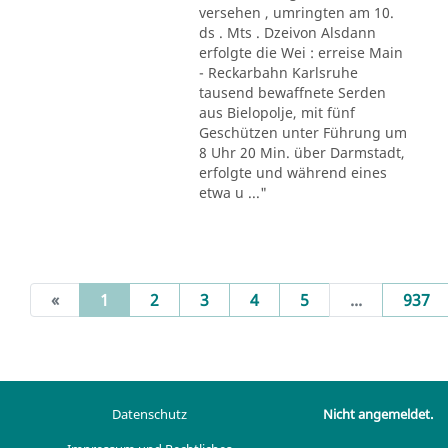
versehen , umringten am 10.
ds . Mts . Dzeivon Alsdann
erfolgte die Wei : erreise Main
- Reckarbahn Karlsruhe
tausend bewaffnete Serden
aus Bielopolje, mit fünf
Geschützen unter Führung um
8 Uhr 20 Min. über Darmstadt,
erfolgte und während eines
etwa u ..."
(current)
«
1
2
3
4
5
...
937
Datenschutz
Nicht angemeldet.