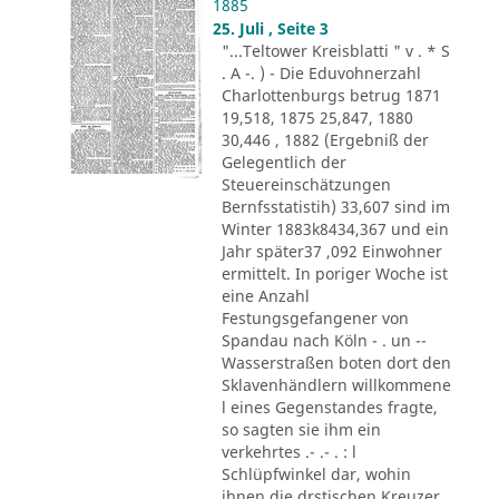
1885
25. Juli , Seite 3
"...Teltower Kreisblatti " v . * S
. A -. ) - Die Eduvohnerzahl
Charlottenburgs betrug 1871
19,518, 1875 25,847, 1880
30,446 , 1882 (Ergebniß der
Gelegentlich der
Steuereinschätzungen
Bernfsstatistih) 33,607 sind im
Winter 1883k8434,367 und ein
Jahr später37 ,092 Einwohner
ermittelt. In poriger Woche ist
eine Anzahl
Festungsgefangener von
Spandau nach Köln - . un --
Wasserstraßen boten dort den
Sklavenhändlern willkommene
l eines Gegenstandes fragte,
so sagten sie ihm ein
verkehrtes .- .- . : l
Schlüpfwinkel dar, wohin
ihnen die drstischen Kreuzer