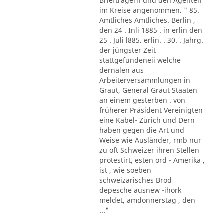
Briefträgern und den Agenten
im Kreise angenommen. " 85.
Amtliches Amtliches. Berlin ,
den 24 . Inli 1885 . in erlin den
25 . Juli l885. erlin. . 30. . Jahrg.
der jüngster Zeit
stattgefundeneii welche
dernalen aus
Arbeiterversammlungen in
Graut, General Graut Staaten
an einem gesterben . von
früherer Präsident Vereinigten
eine Kabel- Zürich und Dern
haben gegen die Art und
Weise wie Ausländer, rmb nur
zu oft Schweizer ihren Stellen
protestirt, esten ord - Amerika ,
ist , wie soeben
schweizarisches Brod
depesche ausnew -ihork
meldet, amdonnerstag , den
..."