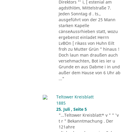
Direktors "' i, [ estenial am
agdsthlöm, Mittelstraße 7.
Jeden Sonntag d . ts.,
ausgeführt von der 25 Mann
starken Kapelle
cänseAussrhieben statt, wozu
ergebenst einladet Herrn
LvBOn [ rikass von Huhn Eilt
froh zu Mutter Grün " hinaus !
Doch laun man draußen auch
versehmachten, Bot ies ier u
Grunde en aus Dabme i in und
außer dem Hause von 6 Uhr ab
..."
Teltower Kreisblatt
1885
25. Juli , Seite 5
"...Teltower Kreisblatt* v " " 'v
t r " Bekanntmachung . Der
121ahre