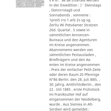
v K e-.' ae ae Inserate werden
in der Exvedition : ) ' Dienstags
, Donnrrstag0 und
Sonnabends . vonneme :
1prei5 rro 1 arb 2s sg sg.
Zerliu Wi Potsdamer Stratzen
26d. Quartal . S sowie in
sämmtlichen Annoncen-
Bureaux und den Agenturen
im Kreise angenommen.
Abannemems werden von
sämmtlichen Pestausladen ,
Briefträgern und den Ae.
enten im Kreise angenommen
. Preis der einfacher Petit-Zeile
oder deren Raum 20 Pfennige
N°86 Berlin. den 28. Juli l885. .
30. Jahrg. AmtlichtsBerlin , den
22 . Inli 1885 . erste Frühstück
im Franiksutter Hof auf
eingenommen der Neidelberg,
wurde . Aus Sieniea in Alt-
Serdien wird gemeldet :