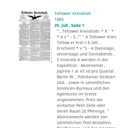
Teltower Kreisblatt
1885
25. Juli , Seite 1
"...Teltower Kreisblatt- * K ' *
* A v " - S ,"' " A Teltower Kreis
Teltow er Krei s b latt. .
Erscheint * v "S - A Dienstags,
onnerstags und Sonnabends .
S Inserate A werden in der
Expedition : Abonnemet ,
Jopreie 1 ar e5 sd pro Quartal .
Berlin W. , Potsdamer Stratzen
26d. . sowie in sämmtlichen
binoncen-Bureaux und deii
Agenturen im Kreise
angenommen. Preis der
einfacher Petit-Zeile oder
deren Raum 20 Pfennige. "
Abonnements werden von
sämmtlichen Post-Anstalten,