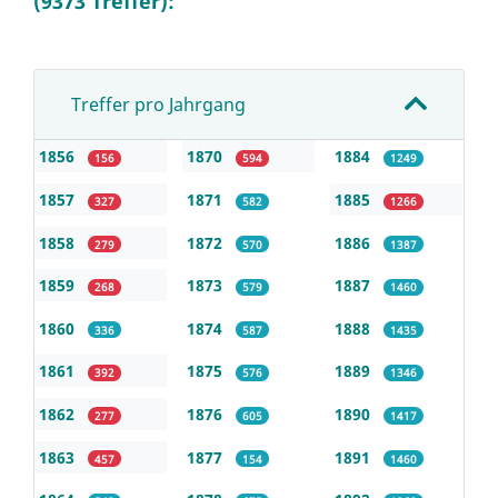
(9373 Treffer):
Treffer pro Jahrgang
1856
1870
1884
156
594
1249
1857
1871
1885
327
582
1266
1858
1872
1886
279
570
1387
1859
1873
1887
268
579
1460
1860
1874
1888
336
587
1435
1861
1875
1889
392
576
1346
1862
1876
1890
277
605
1417
1863
1877
1891
457
154
1460