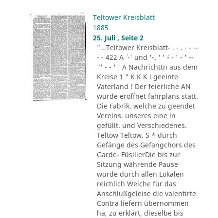
Teltower Kreisblatt
1885
25. Juli , Seite 2
"...Teltower Kreisblatt- . - . - - --
- - 422 A ´ -' und '-. ' ' ´- - ' - ' --
"' - - ' ' A Nachrichttn aus dem
Kreise 1 " K K K i geeinte
Vaterland ! Der feierliche AN
wurde eröffnet fahrplans statt.
Die Fabrik, welche zu geendet
Vereins. unseres eine in
gefüllt. und Verschiedenes.
Teltow Teltow. S * durch
Gefänge des Gefangchors des
Garde- FüsilierDie bis zur
Sitzung währende Pause
wurde durch allen Lokalen
reichlich Weiche für das
Anschlußgeleise die valentirte
Contra liefern übernommen
ha, zu erklärt, dieselbe bis