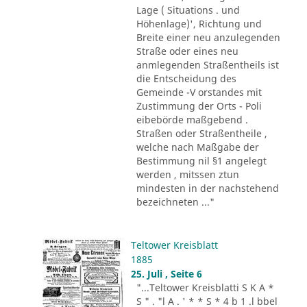
Lage ( Situations . und
Höhenlage)', Richtung und
Breite einer neu anzulegenden
Straße oder eines neu
anmlegenden Straßentheils ist
die Entscheidung des
Gemeinde -V orstandes mit
Zustimmung der Orts - Poli
eibebörde maßgebend .
Straßen oder Straßentheile ,
welche nach Maßgabe der
Bestimmung nil §1 angelegt
werden , mitssen ztun
mindesten in der nachstehend
bezeichneten ..."
Teltower Kreisblatt
1885
25. Juli , Seite 6
"...Teltower Kreisblatti S K A *
S " . "l A . ' * * S * 4 b 1 .l bbel