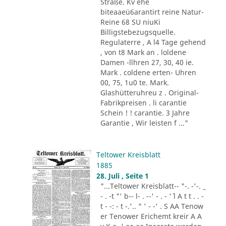
Straße. Kv ehe
biteaaeü6arantirt reine Natur-
Reine 68 SU niuKi
Billigstebezugsquelle.
Regulaterre , A l4 Tage gehend
, von t8 Mark an . loldene
Damen -llhren 27, 30, 40 ie.
Mark . coldene erten- Uhren
00, 75, 1u0 te. Mark.
Glashütteruhreu z . Original-
Fabrikpreisen . li carantie
Schein ! ! carantie. 3 Jahre
Garantie , Wir leisten f ..."
Teltower Kreisblatt
1885
28. Juli , Seite 1
"...Teltower Kreisblatt-- "-. -'-. _
- . -t "' b-- l- . --' - . - '´ l A t t . . -
t - -: - t -.'.. " ' - -' . S AA Tenow
er Tenower Erichemt kreir A A