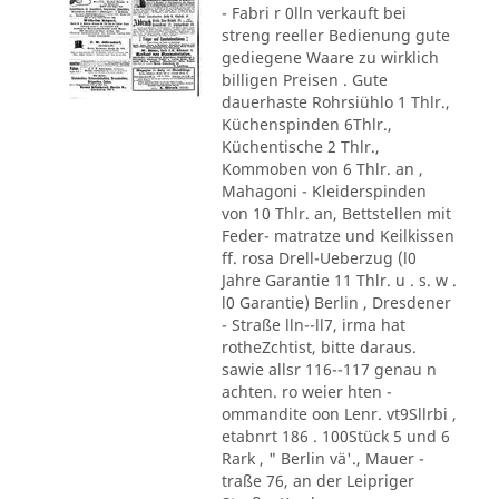
- Fabri r 0lln verkauft bei
streng reeller Bedienung gute
gediegene Waare zu wirklich
billigen Preisen . Gute
dauerhaste Rohrsiühlo 1 Thlr.,
Küchenspinden 6Thlr.,
Küchentische 2 Thlr.,
Kommoben von 6 Thlr. an ,
Mahagoni - Kleiderspinden
von 10 Thlr. an, Bettstellen mit
Feder- matratze und Keilkissen
ff. rosa Drell-Ueberzug (l0
Jahre Garantie 11 Thlr. u . s. w .
l0 Garantie) Berlin , Dresdener
- Straße lln--ll7, irma hat
rotheZchtist, bitte daraus.
sawie allsr 116--117 genau n
achten. ro weier hten -
ommandite oon Lenr. vt9Sllrbi ,
etabnrt 186 . 100Stück 5 und 6
Rark , " Berlin vä'., Mauer -
traße 76, an der Leipriger