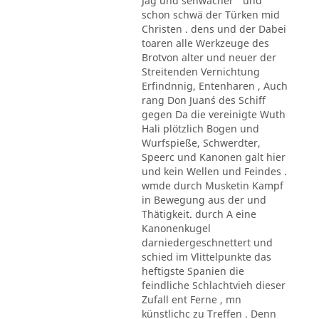
Jag und sehwächer ' und
schon schwä der Türken mid
Christen . dens und der Dabei
toaren alle Werkzeuge des
Brotvon alter und neuer der
Streitenden Vernichtung
Erfindnnig, Entenharen , Auch
rang Don Juan´s des Schiff
gegen Da die vereinigte Wuth
Hali plötzlich Bogen und
Wurfspieße, Schwerdter,
Speerc und Kanonen galt hier
und kein Wellen und Feindes .
wmde durch Musketin Kampf
in Bewegung aus der und
Thätigkeit. durch A eine
Kanonenkugel
darniedergeschnettert und
schied im Vlittelpunkte das
heftigste Spanien die
feindliche Schlachtvieh dieser
Zufall ent Ferne , mn
künstlichc zu Treffen . Denn