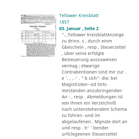
Teltower Kreisblatt
1857
03. Januar , Seite 2
"...Teltower KreisblattAnzeige
zu drinn. s , durch einm
Gbeschein , resp , Steuerzettel
, über seine erfolgte
Besteuerung auszuweisen
vermag ; etwarige
Contrabentionen sind mir zur .
e '. , , -' . " b Uch"- die: bei
Magistrüten--üd Orts-
Vorständen anzubringenden
An - , resp . Abmeldungen ist
von ihnen ein Verzeichniß
nach untenstehendem Schema
zu führen -und im
abgelaufenen . Mgnate dort an
und resp . tr' '.bender
urllclegeenen Steuerzettel