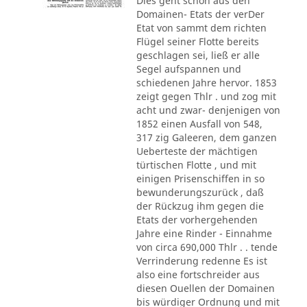
Dies geht schon aus den
Domainen- Etats der verDer
Etat von sammt dem richten
Flügel seiner Flotte bereits
geschlagen sei, ließ er alle
Segel aufspannen und
schiedenen Jahre hervor. 1853
zeigt gegen Thlr . und zog mit
acht und zwar- denjenigen von
1852 einen Ausfall von 548,
317 zig Galeeren, dem ganzen
Ueberteste der mächtigen
türtischen Flotte , und mit
einigen Prisenschiffen in so
bewunderungszurück , daß
der Rückzug ihm gegen die
Etats der vorhergehenden
Jahre eine Rinder - Einnahme
von circa 690,000 Thlr . . tende
Verrinderung redenne Es ist
also eine fortschreider aus
diesen Ouellen der Domainen
bis würdiger Ordnung und mit