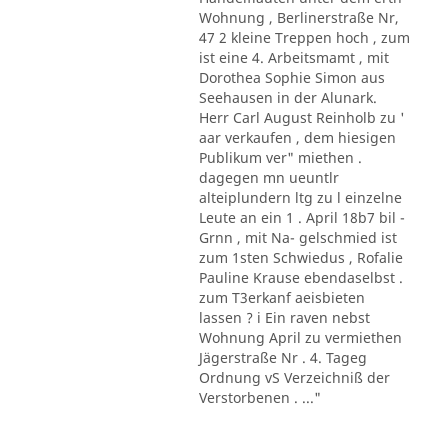
Wohnung , Berlinerstraße Nr,
47 2 kleine Treppen hoch , zum
ist eine 4. Arbeitsmamt , mit
Dorothea Sophie Simon aus
Seehausen in der Alunark.
Herr Carl August Reinholb zu '
aar verkaufen , dem hiesigen
Publikum ver" miethen .
dagegen mn ueuntlr
alteiplundern ltg zu l einzelne
Leute an ein 1 . April 18b7 bil -
Grnn , mit Na- gelschmied ist
zum 1sten Schwiedus , Rofalie
Pauline Krause ebendaselbst .
zum T3erkanf aeisbieten
lassen ? i Ein raven nebst
Wohnung April zu vermiethen
Jägerstraße Nr . 4. Tageg
Ordnung vS Verzeichniß der
Verstorbenen . ..."