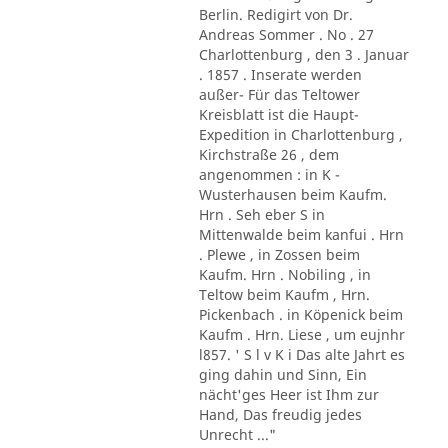
Berlin. Redigirt von Dr.
Andreas Sommer . No . 27
Charlottenburg , den 3 . Januar
. 1857 . Inserate werden
außer- Für das Teltower
Kreisblatt ist die Haupt-
Expedition in Charlottenburg ,
Kirchstraße 26 , dem
angenommen : in K -
Wusterhausen beim Kaufm.
Hrn . Seh eber S in
Mittenwalde beim kanfui . Hrn
. Plewe , in Zossen beim
Kaufm. Hrn . Nobiling , in
Teltow beim Kaufm , Hrn.
Pickenbach . in Köpenick beim
Kaufm . Hrn. Liese , um eujnhr
l857. ' S l v K i Das alte Jahrt es
ging dahin und Sinn, Ein
nächt'ges Heer ist Ihm zur
Hand, Das freudig jedes
Unrecht ..."