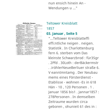
nun ensich hinein An -
Wendungen u ..."
Teltower Kreisblatt
1857
03. Januar , Seite 5
"...Teltower Kreisblatteffi
effi:ntliche neigen . neigen.
Statistik . In Charlottenburg
fern 6. sterben vom Das
kleinste Schwarzbrod : für3Sgr
. 2Pfd . 30Loth : derBäckermstr
. .iröhlerNeueBerliuer straße 6.
V eanntmntamg . Der Neubau
mems eines Försterdienst -
Etablisse - wohnen -Es in 618
Hän - 10 , 120 Personen . 1 .
Januar 1856 bis1 . Jannar1857 :
278Personen . In demselben
Zeitraume wurden circa
geboren , ohunieit 61 des in :