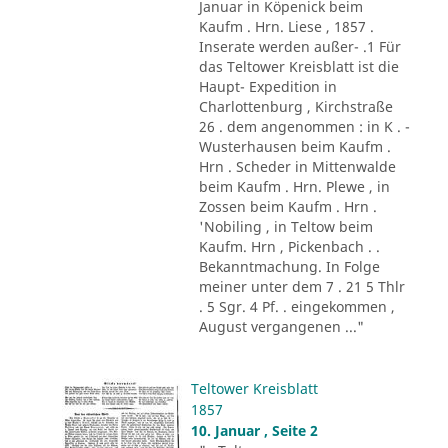
Januar in Köpenick beim
Kaufm . Hrn. Liese , 1857 .
Inserate werden außer- .1 Für
das Teltower Kreisblatt ist die
Haupt- Expedition in
Charlottenburg , Kirchstraße
26 . dem angenommen : in K . -
Wusterhausen beim Kaufm .
Hrn . Scheder in Mittenwalde
beim Kaufm . Hrn. Plewe , in
Zossen beim Kaufm . Hrn .
'Nobiling , in Teltow beim
Kaufm. Hrn , Pickenbach . .
Bekanntmachung. In Folge
meiner unter dem 7 . 21 5 Thlr
. 5 Sgr. 4 Pf. . eingekommen ,
August vergangenen ..."
Teltower Kreisblatt
1857
10. Januar , Seite 2