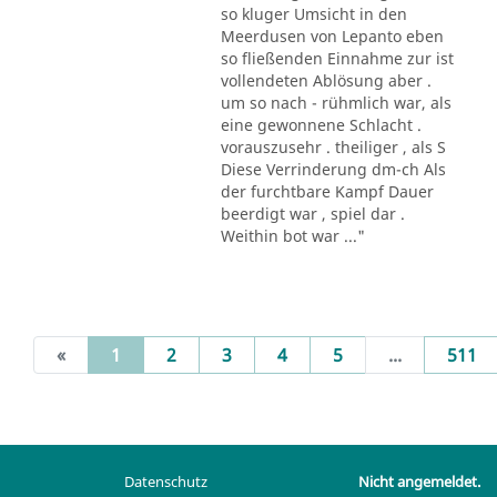
so kluger Umsicht in den
Meerdusen von Lepanto eben
so fließenden Einnahme zur ist
vollendeten Ablösung aber .
um so nach - rühmlich war, als
eine gewonnene Schlacht .
vorauszusehr . theiliger , als S
Diese Verrinderung dm-ch Als
der furchtbare Kampf Dauer
beerdigt war , spiel dar .
Weithin bot war ..."
(current)
«
1
2
3
4
5
...
511
Datenschutz
Nicht angemeldet.