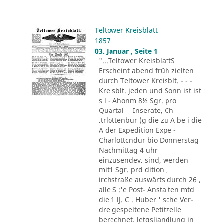
Teltower Kreisblatt
1857
03. Januar , Seite 1
"...Teltower KreisblattS
Erscheint abend früh zielten
durch Teltower Kreisblt. - - -
Kreisblt. jeden und Sonn ist ist
s l - Ahonm 8½ Sgr. pro
Quartal -- Inserate, Ch
.trlottenbur )g die zu A be i die
A der Expedition Expe -
Charlottcndur bio Donnerstag
Nachmittag 4 uhr
einzusendev. sind, werden
mit1 Sgr. prd dition ,
irchstraße auswärts durch 26 ,
alle S :'e Post- Anstalten mtd
die 1 lJ. C . Huber ' sche Ver-
dreigespeltene Petitzelle
berechnet. letgsliandlung in