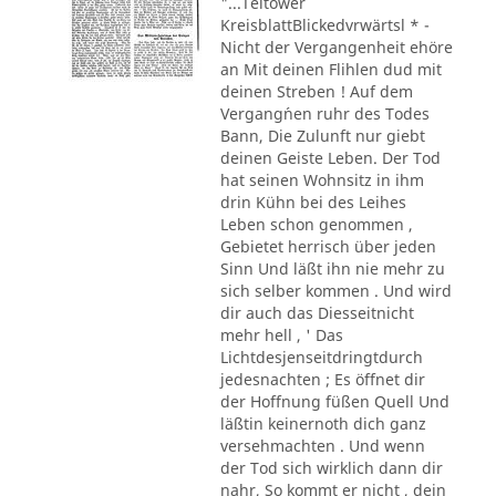
"...Teltower
KreisblattBlickedvrwärtsl * -
Nicht der Vergangenheit ehöre
an Mit deinen Flihlen dud mit
deinen Streben ! Auf dem
Vergang´nen ruhr des Todes
Bann, Die Zulunft nur giebt
deinen Geiste Leben. Der Tod
hat seinen Wohnsitz in ihm
drin Kühn bei des Leihes
Leben schon genommen ,
Gebietet herrisch über jeden
Sinn Und läßt ihn nie mehr zu
sich selber kommen . Und wird
dir auch das Diesseitnicht
mehr hell , ' Das
Lichtdesjenseitdringtdurch
jedesnachten ; Es öffnet dir
der Hoffnung füßen Quell Und
läßtin keinernoth dich ganz
versehmachten . Und wenn
der Tod sich wirklich dann dir
nahr, So kommt er nicht , dein