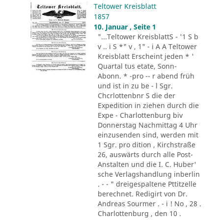
Teltower Kreisblatt
1857
10. Januar , Seite 1
"...Teltower KreisblattS - '1 S b
v .. i S *" v , 1" - i A A Teltower
Kreisblatt Erscheint jeden * '
Quartal tus etate, Sonn-
Abonn. * -pro -- r abend früh
und ist in zu be - l Sgr.
Chcrlottenbnr S die der
Expedition in ziehen durch die
Expe - Charlottenburg biv
Donnerstag Nachmittag 4 Uhr
einzusenden sind, werden mit
1 Sgr. pro dition , Kirchstraße
26, auswärts durch alle Post-
Anstalten und die I. C. Huber'
sche Verlagshandlung inberlin
. - - " dreigespaltene Pttitzelle
berechnet. Redigirt von Dr.
Andreas Sourmer . - i ! No , 28 .
Charlottenburg , den 10 .