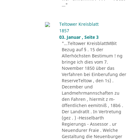
..."
Teltower Kreisblatt
1857
03. Januar , Seite 3
"...Teltower KreisblattMBit
Bezug auf § . 15 der
Allerhöchsten Bestimum ! ng
bringe ich dies vom 7.
November 1850 über das
Verfahren bei Einberufung der
ReserveTeltow , den 1s) .
December und
Landmehrmannschaften zu
den Fahren , hiermit z m-
öffentlichen eemitniß , 18b6 .
Der Landratlt . In Vertretung
(gez . ) -Hesselbarth
Regierungs - Assessor . ur
Neuendurer Fraie . Welche
Gestaltung die Neuenburger