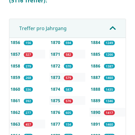
(5116 Treffer):
Treffer pro Jahrgang
1856
1870
1884
156
594
1249
1857
1871
1885
327
582
1266
1858
1872
1886
279
570
1387
1859
1873
1887
268
579
1460
1860
1874
1888
336
587
1435
1861
1875
1889
392
576
1346
1862
1876
1890
277
605
1417
1863
1877
1891
457
154
1460