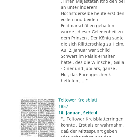
, llrren Majestäten itno den bei
an unter lnderem
Höchstderselbe heute erst den
vollen und beiden
Feldmarschällen gehalten
wurde . dieser Gelegenheit zu
dem Prinzen . Der König sagte
die sich Rllitterschlag zu Helm,
Aui 2. Januar war Schild
Schwert im Palais erhalten
hätte . des die Wlinsche , Galla
-Diner und Jubilars, ganze .
Hof, das Ehrengeschenk
hefteten , ..."
Teltower Kreisblatt
1857
10. Januar , Seite 4
"...Teltower Kreisblatterringen
konnte . Erst als er wahrnahm,
daß der Mittespunrt geben .