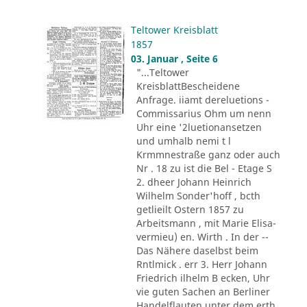
Teltower Kreisblatt
1857
03. Januar , Seite 6
"...Teltower
KreisblattBescheidene
Anfrage. iiamt dereluetions -
Commissarius Ohm um nenn
Uhr eine '2luetionansetzen
und umhalb nemi t l
Krmmnestraße ganz oder auch
Nr . 18 zu ist die Bel - Etage S
2. dheer Johann Heinrich
Wilhelm Sonder'hoff , bcth
getlieilt Ostern 1857 zu
Arbeitsmann , mit Marie Elisa-
vermieu) en. Wirth . In der --
Das Nähere daselbst beim
Rntlmick . err 3. Herr Johann
Friedrich ilhelm B ecken, Uhr
vie guten Sachen an Berliner
Handelflauten unter dem erth