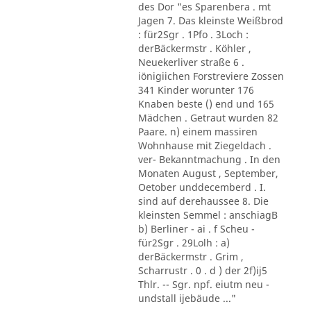
des Dor "es Sparenbera . mt
Jagen 7. Das kleinste Weißbrod
: für2Sgr . 1Pfo . 3Loch :
derBäckermstr . Köhler ,
Neuekerliver straße 6 .
iönigiichen Forstreviere Zossen
341 Kinder worunter 176
Knaben beste () end und 165
Mädchen . Getraut wurden 82
Paare. n) einem massiren
Wohnhause mit Ziegeldach .
ver- Bekanntmachung . In den
Monaten August , September,
Oetober unddecemberd . I.
sind auf derehaussee 8. Die
kleinsten Semmel : anschiagB
b) Berliner - ai . f Scheu -
für2Sgr . 29Lolh : a)
derBäckermstr . Grim ,
Scharrustr . 0 . d ) der 2f)ij5
Thlr. -- Sgr. npf. eiutm neu -
undstall ijebäude ..."