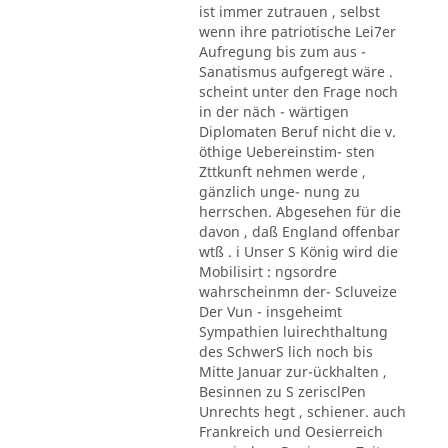
ist immer zutrauen , selbst
wenn ihre patriotische Lei7er
Aufregung bis zum aus -
Sanatismus aufgeregt wäre .
scheint unter den Frage noch
in der näch - wärtigen
Diplomaten Beruf nicht die v.
öthige Uebereinstim- sten
Zttkunft nehmen werde ,
gänzlich unge- nung zu
herrschen. Abgesehen für die
davon , daß England offenbar
wtß . i Unser S König wird die
Mobilisirt : ngsordre
wahrscheinmn der- Scluveize
Der Vun - insgeheimt
Sympathien luirechthaltung
des SchwerS lich noch bis
Mitte Januar zur-ückhalten ,
Besinnen zu S zerisclPen
Unrechts hegt , schiener. auch
Frankreich und Oesierreich