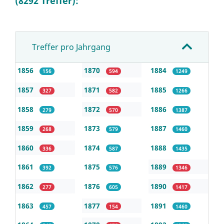
(8292 Treffer):
Treffer pro Jahrgang
1856
1870
1884
156
594
1249
1857
1871
1885
327
582
1266
1858
1872
1886
279
570
1387
1859
1873
1887
268
579
1460
1860
1874
1888
336
587
1435
1861
1875
1889
392
576
1346
1862
1876
1890
277
605
1417
1863
1877
1891
457
154
1460