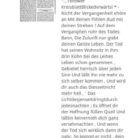
"...Teltower
KreisblattBlickedvrwärtsl * -
Nicht der Vergangenheit ehöre
an Mit deinen Flihlen dud mit
deinen Streben ! Auf dem
Vergang´nen ruhr des Todes
Bann, Die Zulunft nur giebt
deinen Geiste Leben. Der Tod
hat seinen Wohnsitz in ihm
drin Kühn bei des Leihes
Leben schon genommen ,
Gebietet herrisch über jeden
Sinn Und läßt ihn nie mehr zu
sich selber kommen . Und wird
dir auch das Diesseitnicht
mehr hell , ' Das
Lichtdesjenseitdringtdurch
jedesnachten ; Es öffnet dir
der Hoffnung füßen Quell Und
läßtin keinernoth dich ganz
versehmachten . Und wenn
der Tod sich wirklich dann dir
nahr, So kommt er nicht , dein