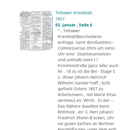
Teltower Kreisblatt
1857
03. Januar , Seite 6
"...Teltower
KreisblattBescheidene
Anfrage. iiamt dereluetions -
Commissarius Ohm um nenn
Uhr eine '2luetionansetzen
und umhalb nemi t l
Krmmnestraße ganz oder auch
Nr . 18 zu ist die Bel - Etage S
2. dheer Johann Heinrich
Wilhelm Sonder'hoff , bcth
getlieilt Ostern 1857 zu
Arbeitsmann , mit Marie Elisa-
vermieu) en. Wirth . In der --
Das Nähere daselbst beim
Rntlmick . err 3. Herr Johann
Friedrich ilhelm B ecken, Uhr
vie guten Sachen an Berliner
Handelflauten unter dem erth