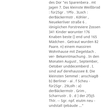
des Dor "es Sparenbera . mt
Jagen 7. Das kleinste Weißbrod
: für2Sgr . 1Pfo . 3Loch :
derBäckermstr . Köhler ,
Neuekerliver straße 6 .
iönigiichen Forstreviere Zossen
341 Kinder worunter 176
Knaben beste () end und 165
Mädchen . Getraut wurden 82
Paare. n) einem massiren
Wohnhause mit Ziegeldach .
ver- Bekanntmachung . In den
Monaten August , September,
Oetober unddecemberd . I.
sind auf derehaussee 8. Die
kleinsten Semmel : anschiagB
b) Berliner - ai . f Scheu -
für2Sgr . 29Lolh : a)
derBäckermstr . Grim ,
Scharrustr . 0 . d ) der 2f)ij5
Thlr. -- Sgr. npf. eiutm neu -
undstall ijebäude ..."