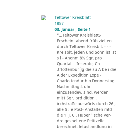
Teltower Kreisblatt
1857
03. Januar , Seite 1
"...Teltower KreisblattS
Erscheint abend früh zielten
durch Teltower Kreisblt. - - -
Kreisblt. jeden und Sonn ist ist
s l - Ahonm 8½ Sgr. pro
Quartal -- Inserate, Ch
.trlottenbur )g die zu A be i die
A der Expedition Expe -
Charlottcndur bio Donnerstag
Nachmittag 4 uhr
einzusendev. sind, werden
mit1 Sgr. prd dition ,
irchstraße auswärts durch 26 ,
alle S :'e Post- Anstalten mtd
die 1 lJ. C . Huber ' sche Ver-
dreigespeltene Petitzelle
berechnet. letgsliandlung in