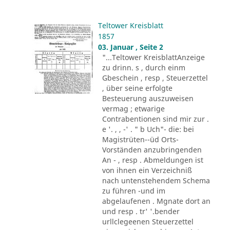
Teltower Kreisblatt
1857
03. Januar , Seite 2
"...Teltower KreisblattAnzeige
zu drinn. s , durch einm
Gbeschein , resp , Steuerzettel
, über seine erfolgte
Besteuerung auszuweisen
vermag ; etwarige
Contrabentionen sind mir zur .
e '. , , -' . " b Uch"- die: bei
Magistrüten--üd Orts-
Vorständen anzubringenden
An - , resp . Abmeldungen ist
von ihnen ein Verzeichniß
nach untenstehendem Schema
zu führen -und im
abgelaufenen . Mgnate dort an
und resp . tr' '.bender
urllclegeenen Steuerzettel