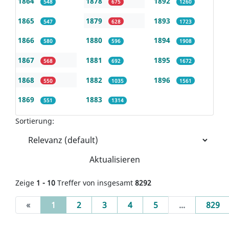
1864
1878
1892
548
675
1260
1865
1879
1893
547
628
1723
1866
1880
1894
580
596
1908
1867
1881
1895
568
692
1672
1868
1882
1896
550
1035
1561
1869
1883
551
1314
Sortierung:
Aktualisieren
Zeige
1 - 10
Treffer von insgesamt
8292
(current)
«
1
2
3
4
5
...
829