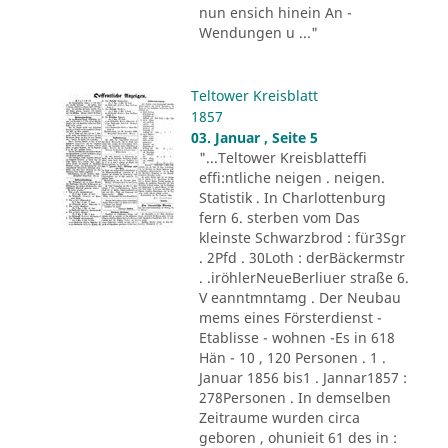
nun ensich hinein An -
Wendungen u ..."
Teltower Kreisblatt
1857
03. Januar , Seite 5
"...Teltower Kreisblatteffi
effi:ntliche neigen . neigen.
Statistik . In Charlottenburg
fern 6. sterben vom Das
kleinste Schwarzbrod : für3Sgr
. 2Pfd . 30Loth : derBäckermstr
. .iröhlerNeueBerliuer straße 6.
V eanntmntamg . Der Neubau
mems eines Försterdienst -
Etablisse - wohnen -Es in 618
Hän - 10 , 120 Personen . 1 .
Januar 1856 bis1 . Jannar1857 :
278Personen . In demselben
Zeitraume wurden circa
geboren , ohunieit 61 des in :