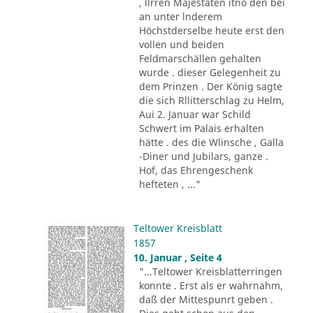
, llrren Majestäten itno den bei
an unter lnderem
Höchstderselbe heute erst den
vollen und beiden
Feldmarschällen gehalten
wurde . dieser Gelegenheit zu
dem Prinzen . Der König sagte
die sich Rllitterschlag zu Helm,
Aui 2. Januar war Schild
Schwert im Palais erhalten
hätte . des die Wlinsche , Galla
-Diner und Jubilars, ganze .
Hof, das Ehrengeschenk
hefteten , ..."
Teltower Kreisblatt
1857
10. Januar , Seite 4
"...Teltower Kreisblatterringen
konnte . Erst als er wahrnahm,
daß der Mittespunrt geben .