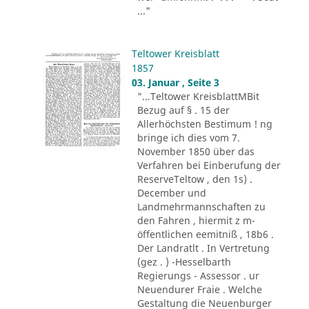
..."
Teltower Kreisblatt
1857
03. Januar , Seite 3
"...Teltower KreisblattMBit
Bezug auf § . 15 der
Allerhöchsten Bestimum ! ng
bringe ich dies vom 7.
November 1850 über das
Verfahren bei Einberufung der
ReserveTeltow , den 1s) .
December und
Landmehrmannschaften zu
den Fahren , hiermit z m-
öffentlichen eemitniß , 18b6 .
Der Landratlt . In Vertretung
(gez . ) -Hesselbarth
Regierungs - Assessor . ur
Neuendurer Fraie . Welche
Gestaltung die Neuenburger