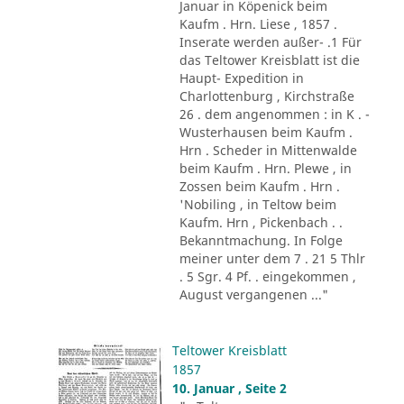
Januar in Köpenick beim
Kaufm . Hrn. Liese , 1857 .
Inserate werden außer- .1 Für
das Teltower Kreisblatt ist die
Haupt- Expedition in
Charlottenburg , Kirchstraße
26 . dem angenommen : in K . -
Wusterhausen beim Kaufm .
Hrn . Scheder in Mittenwalde
beim Kaufm . Hrn. Plewe , in
Zossen beim Kaufm . Hrn .
'Nobiling , in Teltow beim
Kaufm. Hrn , Pickenbach . .
Bekanntmachung. In Folge
meiner unter dem 7 . 21 5 Thlr
. 5 Sgr. 4 Pf. . eingekommen ,
August vergangenen ..."
Teltower Kreisblatt
1857
10. Januar , Seite 2