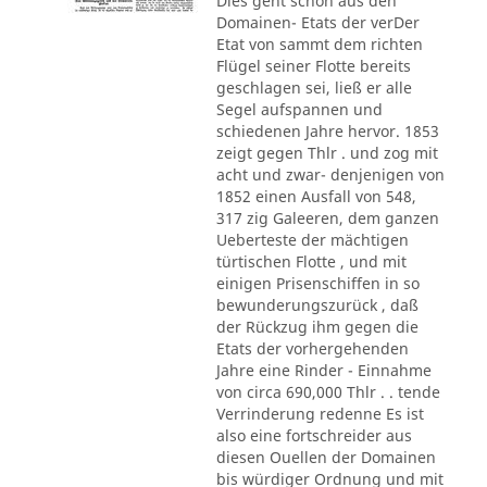
Dies geht schon aus den
Domainen- Etats der verDer
Etat von sammt dem richten
Flügel seiner Flotte bereits
geschlagen sei, ließ er alle
Segel aufspannen und
schiedenen Jahre hervor. 1853
zeigt gegen Thlr . und zog mit
acht und zwar- denjenigen von
1852 einen Ausfall von 548,
317 zig Galeeren, dem ganzen
Ueberteste der mächtigen
türtischen Flotte , und mit
einigen Prisenschiffen in so
bewunderungszurück , daß
der Rückzug ihm gegen die
Etats der vorhergehenden
Jahre eine Rinder - Einnahme
von circa 690,000 Thlr . . tende
Verrinderung redenne Es ist
also eine fortschreider aus
diesen Ouellen der Domainen
bis würdiger Ordnung und mit