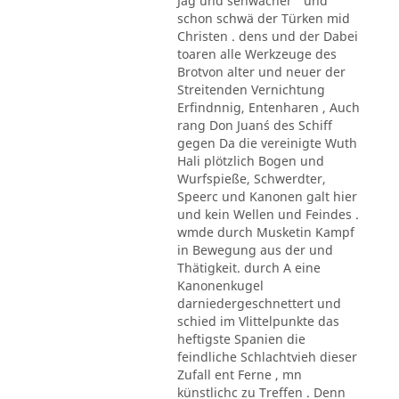
Jag und sehwächer ' und
schon schwä der Türken mid
Christen . dens und der Dabei
toaren alle Werkzeuge des
Brotvon alter und neuer der
Streitenden Vernichtung
Erfindnnig, Entenharen , Auch
rang Don Juan´s des Schiff
gegen Da die vereinigte Wuth
Hali plötzlich Bogen und
Wurfspieße, Schwerdter,
Speerc und Kanonen galt hier
und kein Wellen und Feindes .
wmde durch Musketin Kampf
in Bewegung aus der und
Thätigkeit. durch A eine
Kanonenkugel
darniedergeschnettert und
schied im Vlittelpunkte das
heftigste Spanien die
feindliche Schlachtvieh dieser
Zufall ent Ferne , mn
künstlichc zu Treffen . Denn