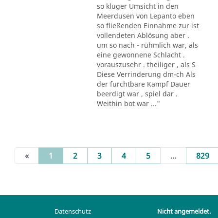
so kluger Umsicht in den
Meerdusen von Lepanto eben
so fließenden Einnahme zur ist
vollendeten Ablösung aber .
um so nach - rühmlich war, als
eine gewonnene Schlacht .
vorauszusehr . theiliger , als S
Diese Verrinderung dm-ch Als
der furchtbare Kampf Dauer
beerdigt war , spiel dar .
Weithin bot war ..."
(current)
«
1
2
3
4
5
...
829
Datenschutz
Nicht angemeldet.