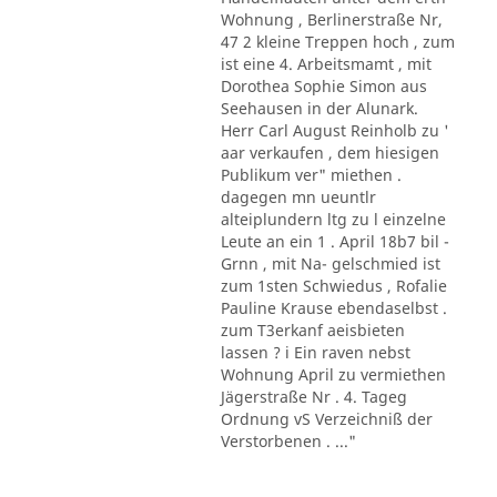
Wohnung , Berlinerstraße Nr,
47 2 kleine Treppen hoch , zum
ist eine 4. Arbeitsmamt , mit
Dorothea Sophie Simon aus
Seehausen in der Alunark.
Herr Carl August Reinholb zu '
aar verkaufen , dem hiesigen
Publikum ver" miethen .
dagegen mn ueuntlr
alteiplundern ltg zu l einzelne
Leute an ein 1 . April 18b7 bil -
Grnn , mit Na- gelschmied ist
zum 1sten Schwiedus , Rofalie
Pauline Krause ebendaselbst .
zum T3erkanf aeisbieten
lassen ? i Ein raven nebst
Wohnung April zu vermiethen
Jägerstraße Nr . 4. Tageg
Ordnung vS Verzeichniß der
Verstorbenen . ..."