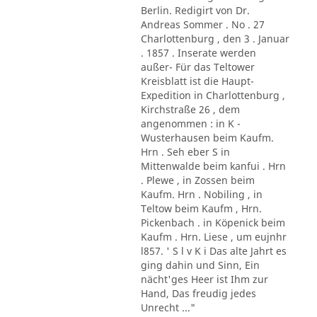
Berlin. Redigirt von Dr.
Andreas Sommer . No . 27
Charlottenburg , den 3 . Januar
. 1857 . Inserate werden
außer- Für das Teltower
Kreisblatt ist die Haupt-
Expedition in Charlottenburg ,
Kirchstraße 26 , dem
angenommen : in K -
Wusterhausen beim Kaufm.
Hrn . Seh eber S in
Mittenwalde beim kanfui . Hrn
. Plewe , in Zossen beim
Kaufm. Hrn . Nobiling , in
Teltow beim Kaufm , Hrn.
Pickenbach . in Köpenick beim
Kaufm . Hrn. Liese , um eujnhr
l857. ' S l v K i Das alte Jahrt es
ging dahin und Sinn, Ein
nächt'ges Heer ist Ihm zur
Hand, Das freudig jedes
Unrecht ..."