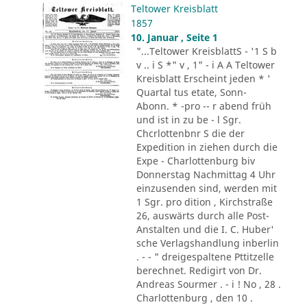
Teltower Kreisblatt
1857
10. Januar , Seite 1
"...Teltower KreisblattS - '1 S b
v .. i S *" v , 1" - i A A Teltower
Kreisblatt Erscheint jeden * '
Quartal tus etate, Sonn-
Abonn. * -pro -- r abend früh
und ist in zu be - l Sgr.
Chcrlottenbnr S die der
Expedition in ziehen durch die
Expe - Charlottenburg biv
Donnerstag Nachmittag 4 Uhr
einzusenden sind, werden mit
1 Sgr. pro dition , Kirchstraße
26, auswärts durch alle Post-
Anstalten und die I. C. Huber'
sche Verlagshandlung inberlin
. - - " dreigespaltene Pttitzelle
berechnet. Redigirt von Dr.
Andreas Sourmer . - i ! No , 28 .
Charlottenburg , den 10 .