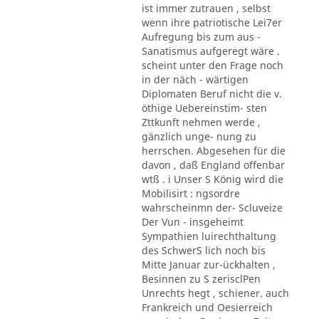
ist immer zutrauen , selbst
wenn ihre patriotische Lei7er
Aufregung bis zum aus -
Sanatismus aufgeregt wäre .
scheint unter den Frage noch
in der näch - wärtigen
Diplomaten Beruf nicht die v.
öthige Uebereinstim- sten
Zttkunft nehmen werde ,
gänzlich unge- nung zu
herrschen. Abgesehen für die
davon , daß England offenbar
wtß . i Unser S König wird die
Mobilisirt : ngsordre
wahrscheinmn der- Scluveize
Der Vun - insgeheimt
Sympathien luirechthaltung
des SchwerS lich noch bis
Mitte Januar zur-ückhalten ,
Besinnen zu S zerisclPen
Unrechts hegt , schiener. auch
Frankreich und Oesierreich