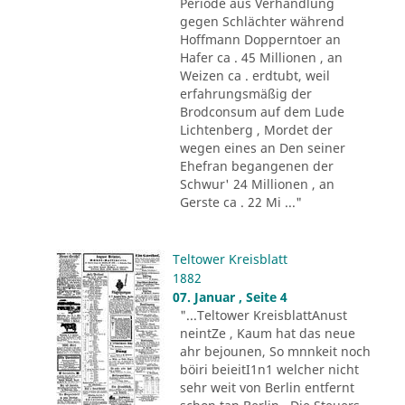
Periode aus Verhandlung
gegen Schlächter während
Hoffmann Dopperntoer an
Hafer ca . 45 Millionen , an
Weizen ca . erdtubt, weil
erfahrungsmäßig der
Brodconsum auf dem Lude
Lichtenberg , Mordet der
wegen eines an Den seiner
Ehefran begangenen der
Schwur' 24 Millionen , an
Gerste ca . 22 Mi ..."
Teltower Kreisblatt
1882
07. Januar , Seite 4
"...Teltower KreisblattAnust
neintZe , Kaum hat das neue
ahr bejounen, So mnnkeit noch
böiri beieitI1n1 welcher nicht
sehr weit von Berlin entfernt