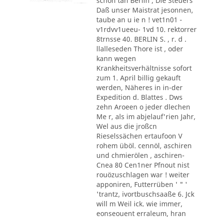
schon tan Berlin , Die Steuers
Daß unser Maistrat jesonnen,
taube an u ie n ! vet1n01 -
v1rdvv1ueeu- 1vd 10. rektorrer
8trnsse 40. BERLIN S. , r. d .
llalleseden Thore ist , oder
kann wegen
Krankheitsverhältnisse sofort
zum 1. April billig gekauft
werden, Näheres in in-der
Expedition d. Blattes . Dws
zehn Aroeen o jeder dlechen
Me r, als im abjelauf'rien Jahr,
Wel aus die jroßcn
Rieselssächen ertaufoon V
rohem üböl. cennöl, aschiren
und chmierölen , aschiren-
Cnea 80 Cen1ner Pfnout nist
rouözuschlagen war ! weiter
apponiren, Futterrüben ' " '
'trantz, ivortbuschsaaße 6. Jck
will m Weil ick. wie immer,
eonseouent erraleum, hran