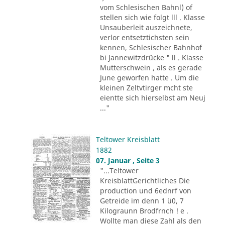
vom Schlesischen Bahnl) of
stellen sich wie folgt lll . Klasse
Unsauberleit auszeichnete,
verlor entsetztichsten sein
kennen, Schlesischer Bahnhof
bi Jannewitzdrücke " ll . Klasse
Mutterschwein , als es gerade
June geworfen hatte . Um die
kleinen Zeltvtirger mcht ste
eientte sich hierselbst am Neuj
..."
Teltower Kreisblatt
1882
07. Januar , Seite 3
"...Teltower
KreisblattGerichtliches Die
production und 6ednrf von
Getreide im denn 1 ü0, 7
Kilograunn Brodfrnch ! e .
Wollte man diese Zahl als den