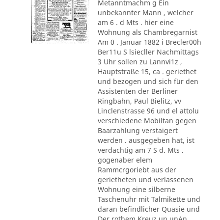
Metanntmachm g Ein
unbekannter Mann , welcher
am 6 . d Mts . hier eine
Wohnung als Chambregarnist
Am 0 . Januar 1882 i Brecler00h
Ber11u S lsiecller Nachmittags
3 Uhr sollen zu Lannvi1z ,
Hauptstraße 15, ca . geriethet
und bezogen und sich für den
Assistenten der Berliner
Ringbahn, Paul Bielitz, vv
Linclenstrasse 96 und el attolu
verschiedene Mobiltan gegen
Baarzahlung verstaigert
werden . ausgegeben hat, ist
verdachtig am 7 S d. Mts .
gogenaber elem
Rammcrgoriebt aus der
gerietheten und verlassenen
Wohnung eine silberne
Taschenuhr mit Talmikette und
daran befindlicher Quasie und
Der rothem Kreuz un unAn