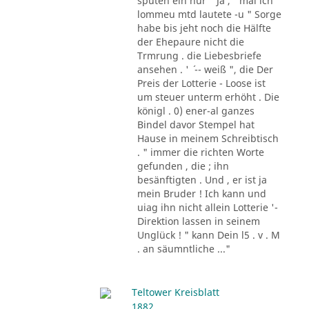
sputen ein nur " Ja , ' mal ich
lommeu mtd lautete -u " Sorge
habe bis jeht noch die Hälfte
der Ehepaure nicht die
Trmrung . die Liebesbriefe
ansehen . ' ´ -- weiß ", die Der
Preis der Lotterie - Loose ist
um steuer unterm erhöht . Die
königl . 0) ener-al ganzes
Bindel davor Stempel hat
Hause in meinem Schreibtisch
. " immer die richten Worte
gefunden , die ; ihn
besänftigten . Und , er ist ja
mein Bruder ! Ich kann und
uiag ihn nicht allein Lotterie '-
Direktion lassen in seinem
Unglück ! " kann Dein l5 . v . M
. an säumntliche ..."
Teltower Kreisblatt
1882