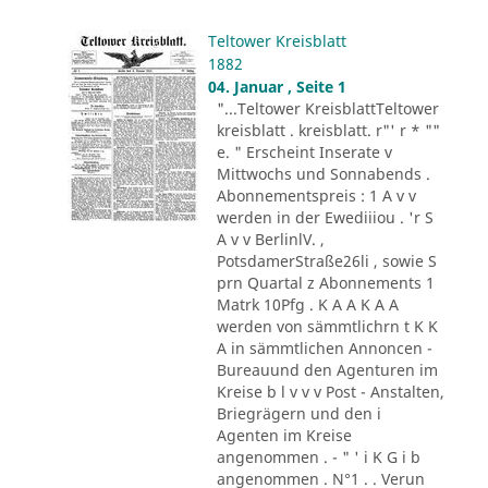
Teltower Kreisblatt
1882
04. Januar , Seite 1
"...Teltower KreisblattTeltower
kreisblatt . kreisblatt. r"' r * ""
e. " Erscheint Inserate v
Mittwochs und Sonnabends .
Abonnementspreis : 1 A v v
werden in der Ewediiiou . 'r S
A v v BerlinlV. ,
PotsdamerStraße26li , sowie S
prn Quartal z Abonnements 1
Matrk 10Pfg . K A A K A A
werden von sämmtlichrn t K K
A in sämmtlichen Annoncen -
Bureauund den Agenturen im
Kreise b l v v v Post - Anstalten,
Briegrägern und den i
Agenten im Kreise
angenommen . - " ' i K G i b
angenommen . N°1 . . Verun