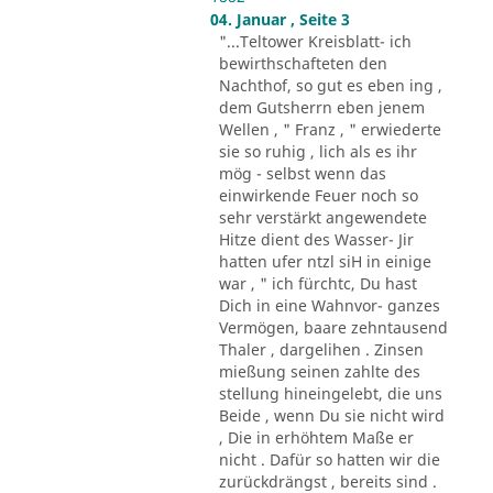
04. Januar , Seite 3
"...Teltower Kreisblatt- ich
bewirthschafteten den
Nachthof, so gut es eben ing ,
dem Gutsherrn eben jenem
Wellen , " Franz , " erwiederte
sie so ruhig , lich als es ihr
mög - selbst wenn das
einwirkende Feuer noch so
sehr verstärkt angewendete
Hitze dient des Wasser- Jir
hatten ufer ntzl siH in einige
war , " ich fürchtc, Du hast
Dich in eine Wahnvor- ganzes
Vermögen, baare zehntausend
Thaler , dargelihen . Zinsen
mießung seinen zahlte des
stellung hineingelebt, die uns
Beide , wenn Du sie nicht wird
, Die in erhöhtem Maße er
nicht . Dafür so hatten wir die
zurückdrängst , bereits sind .