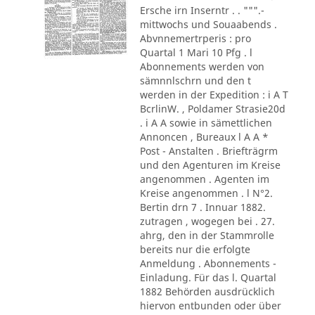
Ersche irn Inserntr . . """.-
mittwochs und Souaabends .
Abvnnemertrperis : pro
Quartal 1 Mari 10 Pfg . l
Abonnements werden von
sämnnlschrn und den t
werden in der Expedition : i A T
BcrlinW. , Poldamer Strasie20d
. i A A sowie in sämettlichen
Annoncen , Bureaux l A A *
Post - Anstalten . Briefträgrm
und den Agenturen im Kreise
angenommen . Agenten im
Kreise angenommen . l N°2.
Bertin drn 7 . Innuar 1882.
zutragen , wogegen bei . 27.
ahrg, den in der Stammrolle
bereits nur die erfolgte
Anmeldung . Abonnements -
Einladung. Für das l. Quartal
1882 Behörden ausdrücklich
hiervon entbunden oder über