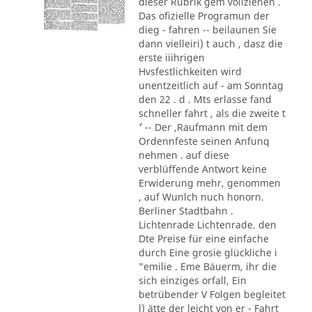
dieser Rubrik gem vollziehen .
Das ofizielle Programun der
dieg - fahren -- beilaunen Sie
dann vielleiri) t auch , dasz die
erste iiihrigen
Hvsfestlichkeiten wird
unentzeitlich auf - am Sonntag
den 22 . d . Mts erlasse fand
schneller fahrt , als die zweite t
´' -- Der ,Raufmann mit dem
Ordennfeste seinen Anfunq
nehmen . auf diese
verblüffende Antwort keine
Erwiderung mehr, genommen
, auf Wunlch nuch honorn.
Berliner Stadtbahn .
Lichtenrade Lichtenrade. den
Dte Preise für eine einfache
durch Eine grosie glückliche i
"emilie . Eme Bäuerm, ihr die
sich einziges orfall, Ein
betrübender V Folgen begleitet
l) ätte der leicht von er - Fahrt