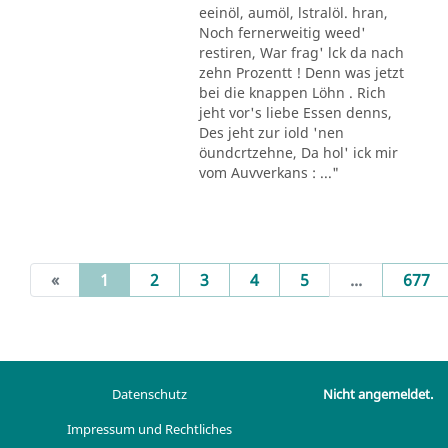
eeinöl, aumöl, lstralöl. hran,
Noch fernerweitig weed'
restiren, War frag' lck da nach
zehn Prozentt ! Denn was jetzt
bei die knappen Löhn . Rich
jeht vor's liebe Essen denns,
Des jeht zur iold 'nen
öundcrtzehne, Da hol' ick mir
vom Auvverkans : ..."
(current)
«
1
2
3
4
5
...
677
Datenschutz
Nicht angemeldet.
Impressum und Rechtliches