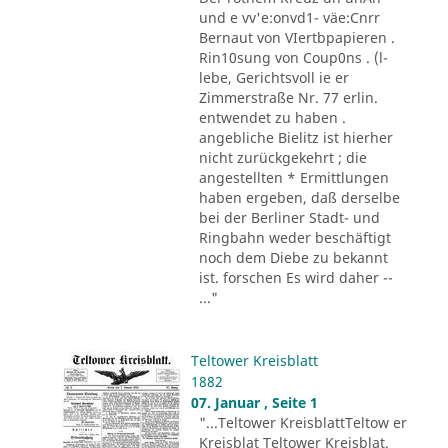
und e vv'e:onvd1- väe:Cnrr
Bernaut von VIertbpapieren .
Rin10sung von Coup0ns . (l-
lebe, Gerichtsvoll ie er
Zimmerstraße Nr. 77 erlin.
entwendet zu haben .
angebliche Bielitz ist hierher
nicht zurückgekehrt ; die
angestellten * Ermittlungen
haben ergeben, daß derselbe
bei der Berliner Stadt- und
Ringbahn weder beschäftigt
noch dem Diebe zu bekannt
ist. forschen Es wird daher --
..."
Teltower Kreisblatt
1882
07. Januar , Seite 1
"...Teltower KreisblattTeltow er
Kreisblat Teltower Kreisblat.