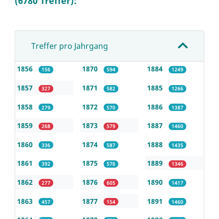
(6780 Treffer):
Treffer pro Jahrgang
1856
1870
1884
156
594
1249
1857
1871
1885
327
582
1266
1858
1872
1886
279
570
1387
1859
1873
1887
268
579
1460
1860
1874
1888
336
587
1435
1861
1875
1889
392
576
1346
1862
1876
1890
277
605
1417
1863
1877
1891
457
154
1460