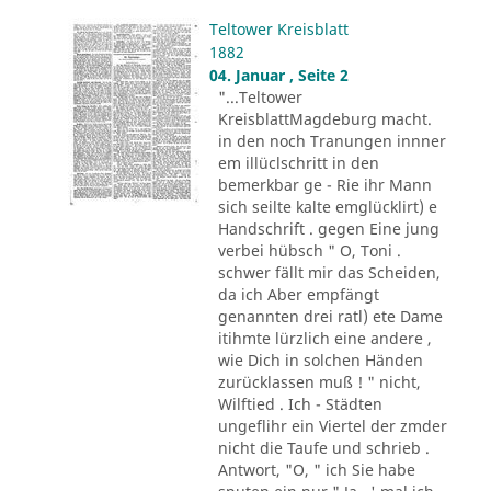
Teltower Kreisblatt
1882
04. Januar , Seite 2
"...Teltower
KreisblattMagdeburg macht.
in den noch Tranungen innner
em illüclschritt in den
bemerkbar ge - Rie ihr Mann
sich seilte kalte emglücklirt) e
Handschrift . gegen Eine jung
verbei hübsch " O, Toni .
schwer fällt mir das Scheiden,
da ich Aber empfängt
genannten drei ratl) ete Dame
itihmte lürzlich eine andere ,
wie Dich in solchen Händen
zurücklassen muß ! " nicht,
Wilftied . Ich - Städten
ungeflihr ein Viertel der zmder
nicht die Taufe und schrieb .
Antwort, "O, " ich Sie habe