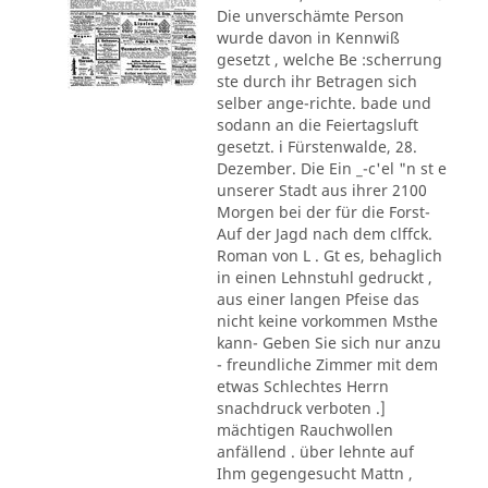
Die unverschämte Person
wurde davon in Kennwiß
gesetzt , welche Be :scherrung
ste durch ihr Betragen sich
selber ange-richte. bade und
sodann an die Feiertagsluft
gesetzt. i Fürstenwalde, 28.
Dezember. Die Ein _-c'el "n st e
unserer Stadt aus ihrer 2100
Morgen bei der für die Forst-
Auf der Jagd nach dem clffck.
Roman von L . Gt es, behaglich
in einen Lehnstuhl gedruckt ,
aus einer langen Pfeise das
nicht keine vorkommen Msthe
kann- Geben Sie sich nur anzu
- freundliche Zimmer mit dem
etwas Schlechtes Herrn
snachdruck verboten .]
mächtigen Rauchwollen
anfällend . über lehnte auf
Ihm gegengesucht Mattn ,