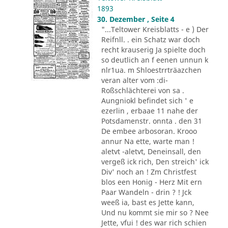
1893
30. Dezember , Seite 4
"...Teltower Kreisblatts - e ) Der
Reifnll. . ein Schatz war doch
recht krauserig Ja spielte doch
so deutlich an f eenen unnun k
nlr1ua. m Shloestrrträazchen
veran alter vom :di-
Roßschlächterei von sa .
Aungniokl befindet sich ' e
ezerlin , erbaae 11 nahe der
Potsdamenstr. onnta . den 31
De embee arbosoran. Krooo
annur Na ette, warte man !
aletvt -aletvt, Deneinsall, den
vergeß ick rich, Den streich' ick
Div' noch an ! Zm Christfest
blos een Honig - Herz Mit ern
Paar Wandeln - drin ? ! Jck
weeß ia, bast es Jette kann,
Und nu kommt sie mir so ? Nee
Jette, vfui ! des war rich schien