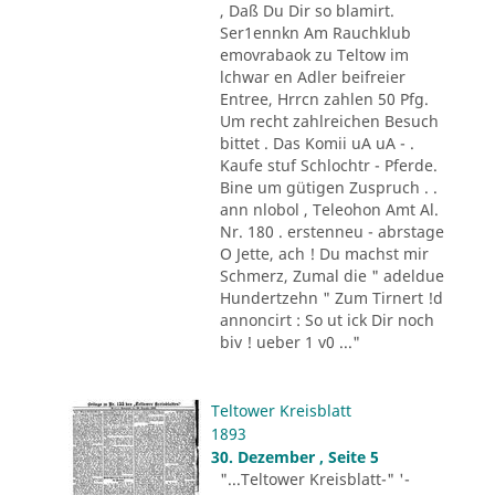
, Daß Du Dir so blamirt.
Ser1ennkn Am Rauchklub
emovrabaok zu Teltow im
lchwar en Adler beifreier
Entree, Hrrcn zahlen 50 Pfg.
Um recht zahlreichen Besuch
bittet . Das Komii uA uA - .
Kaufe stuf Schlochtr - Pferde.
Bine um gütigen Zuspruch . .
ann nlobol , Teleohon Amt Al.
Nr. 180 . erstenneu - abrstage
O Jette, ach ! Du machst mir
Schmerz, Zumal die " adeldue
Hundertzehn " Zum Tirnert !d
annoncirt : So ut ick Dir noch
biv ! ueber 1 v0 ..."
Teltower Kreisblatt
1893
30. Dezember , Seite 5
"...Teltower Kreisblatt-" '-