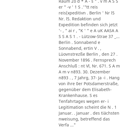
Raum 2o d * A - s " . v m A S S
er " -v ' 1 S .'"tt reis
reis(xpeditivn . Berlin ' Nr l5
Nr. l5. Redaktion und
Expedition befinden sich jetzt
'- , " ai r , "K ' " e A uK AASA A
S S A S 1 . - Lützow-Strae 37 _...
Berlin . Sonnabend e
Sonnabend, ertin V . ,
Lüovnstrezße Berlin , den 27 .
November 1896 . Fernsprech
Anschluß : nt Vl, Nr. 671. S A m
A m v n893. 30. Dezember
n893 . , 7 Jahrg, 37- Ja -i . Hang
von ihre 0er Potsdamerstraße,
gegenüber dem Elisabeth-
Krankenhause. S es
Tenfahrtages wegen er- i
Legitimation scheint die N . 1
Januar. . Januar . des tiächsten
nweisung, betreffend das
Verfa ..."