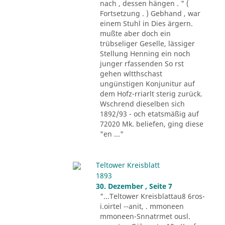
nach , dessen hängen . " (
Fortsetzung . ) Gebhand , war
einem Stuhl in Dies ärgern.
mußte aber doch ein
trübseliger Geselle, lässiger
Stellung Henning ein noch
junger rfassenden So rst
gehen wltthschast
ungünstigen Konjunitur auf
dem Hofz-rriarlt sterig zurück.
Wschrend dieselben sich
1892/93 - och etatsmäßig auf
72020 Mk. beliefen, ging diese
"en ..."
Teltower Kreisblatt
1893
30. Dezember , Seite 7
"...Teltower Kreisblattau8 6ros-
i.oirtel --anit, . mmoneen
mmoneen-Snnatrmet ousl.