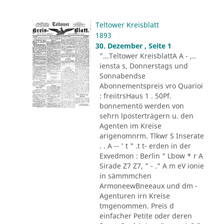
Teltower Kreisblatt
1893
30. Dezember , Seite 1
"...Teltower KreisblattA A - ,..
iensta s, Donnerstags und
Sonnabendse
Abonnementspreis vro Quarioi
: freiitrsHaus 1 . 50Pf.
bonnementö werden von
sehrn lposterträgern u. den
Agenten im Kreise
arigenomnrm. Tlkwr S Inserate
. . A -- ' t " .t t- erden in der
Exvedmon : Berlin " Lbow * r A
Sirade Z7 Z7, " - ." A m eV ionie
in sämmmchen
ArmoneewBneeaux und dm -
Agenturen irn Kreise
tmgenommen. Preis d
einfacher Petite oder deren