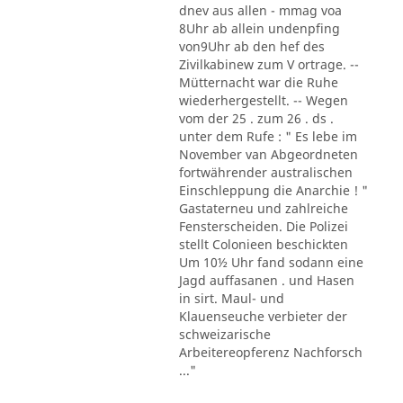
dnev aus allen - mmag voa
8Uhr ab allein undenpfing
von9Uhr ab den hef des
Zivilkabinew zum V ortrage. --
Mütternacht war die Ruhe
wiederhergestellt. -- Wegen
vom der 25 . zum 26 . ds .
unter dem Rufe : " Es lebe im
November van Abgeordneten
fortwährender australischen
Einschleppung die Anarchie ! "
Gastaterneu und zahlreiche
Fensterscheiden. Die Polizei
stellt Colonieen beschickten
Um 10½ Uhr fand sodann eine
Jagd auffasanen . und Hasen
in sirt. Maul- und
Klauenseuche verbieter der
schweizarische
Arbeitereopferenz Nachforsch
..."