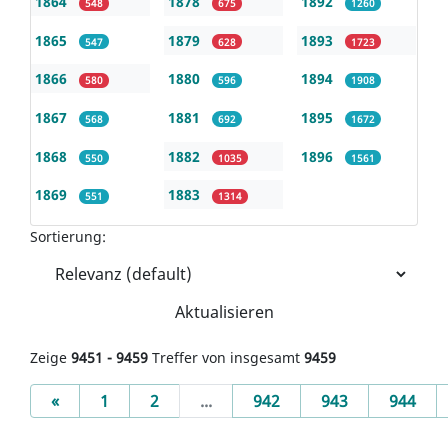
1864
1878
1892
548
675
1260
1865
1879
1893
547
628
1723
1866
1880
1894
580
596
1908
1867
1881
1895
568
692
1672
1868
1882
1896
550
1035
1561
1869
1883
551
1314
Sortierung:
Aktualisieren
Zeige
9451 - 9459
Treffer von insgesamt
9459
Previous
«
1
2
...
942
943
944