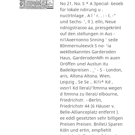
No 21. No. S * A 3pecial- 6eoeb
für lokale ndirung u .
nuctrtnlage . A l ' r. . : - t. -"
und Sechs- ', ll ). elln, Neue
ndnigstrasoo aa, preisgekrönt
ouf den stellungen in Aus -
ni1Aoernonno Snning ' sede
80nmernuleevck S no- 'ia
wektbekanntes Garderoden
Haus, GarderodenMh m auen
Oröffen unel Austun itu
Badeikpreisen . _' - S - London,
aris, Altona Altona, Wien,
Leipzig , Se Se .. Ki1i* Kd ,
vvsn1 Kd lleraU'ltmnna wegen
d ltmnna zu lleraU elbourne,
Friedrichstr. --Berlin,
Friedrichstr 44 (6 Häuser v.
Belle-Allianceplatz entfernt ).
ee eddl gesetzten sehr billigen
Preisen Preisen. BnlleU Sparen
Köln und ertin, empfiehlt