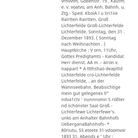
vrnvvtm, Göbenstr. 19 , Kaufm.
e. v. voatvo, am Anh. Bahnh. u.
Ztg.- Sped. KboiA l u liri1iie
Rairtten Rairtten. Groß
Lichterfelde Groß-Lichterfelde
Lichterfelde. Sonntag, den 31 .
Dezember 1893. ( Sonntag
nach Weihnachten . )
Hauptkirche : V orn. 11Uhr,
Gottes Predigtamts - Kandidat
Herr dienst. AA m .- äiron v.
nappart * A ttthshao deapllld
Lichterfelde cro-Lichterfelde
Lichterfelde, . an der
Wannseebahn. Beabsichtige
mein gut gelegenes ll"
ndva1ctv ' nunnnomn S rößter
nd schönster Saal Groß -
Lichterfewe Lichterfewe's.
unks am Anhalter Bahnhofs
UeberganaBahnhofs- *
80riutu, SS eteete 31 vdoomvor
1893 31. Abends e ' Uhr :