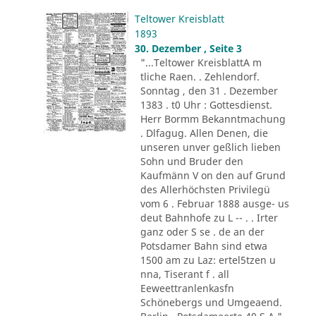
Teltower Kreisblatt
1893
30. Dezember , Seite 3
"...Teltower KreisblattA m
tliche Raen. . Zehlendorf.
Sonntag , den 31 . Dezember
1383 . t0 Uhr : Gottesdienst.
Herr Bormm Bekanntmachung
. Dlfagug. Allen Denen, die
unseren unver geßlich lieben
Sohn und Bruder den
Kaufmänn V on den auf Grund
des Allerhöchsten Privilegü
vom 6 . Februar 1888 ausge- us
deut Bahnhofe zu L -- . . Irter
ganz oder S se . de an der
Potsdamer Bahn sind etwa
1500 am zu Laz: ertel5tzen u
nna, Tiserant f . all
Eeweettranlenkasfn
Schönebergs und Umgeaend.