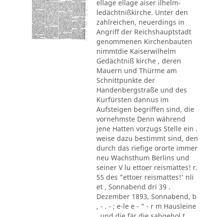
ellage ellage aiser ilhelm-
ledächtnißkirche. Unter den
zahlreichen, neuerdings in
Angriff der Reichshauptstadt
genommenen Kirchenbauten
nimmtdie Kaiserwilhelm
Gedächtniß kirche , deren
Mauern und Thürme am
Schnittpunkte der
Handenbergstraße und des
Kurfürsten dannus im
Aufsteigen begriffen sind, die
vornehmste Denn während
jene Hatten vorzugs Stelle ein .
weise dazu bestimmt sind, den
durch das riefige ororte immer
neu Wachsthum Berlins und
seiner V lu ettoer reismattes! r.
55 des "ettoer reismattes!' nli
et , Sonnabend dri 39 .
Dezember 1893, Sonnabend, b
, - . - ; e-le e - " - r m Hausleine
. und die fär die sabgehol t.