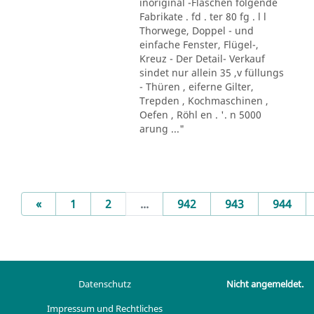
inoriginal -Flaschen folgende
Fabrikate . fd . ter 80 fg . l l
Thorwege, Doppel - und
einfache Fenster, Flügel-,
Kreuz - Der Detail- Verkauf
sindet nur allein 35 ,v füllungs
- Thüren , eiferne Gilter,
Trepden , Kochmaschinen ,
Oefen , Röhl en . '. n 5000
arung ..."
Previous
«
1
2
...
942
943
944
Datenschutz
Nicht angemeldet.
Impressum und Rechtliches