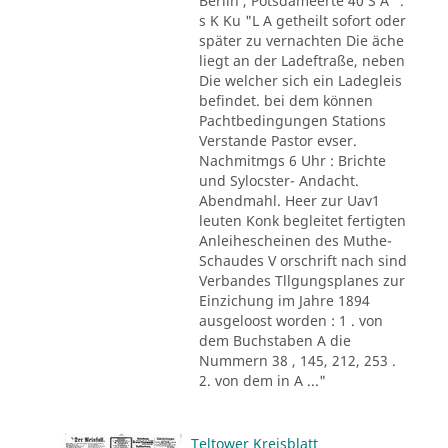
Berlin , Potsdameerte 40 S A ".
s K Ku "L A getheilt sofort oder
später zu vernachten Die äche
liegt an der Ladeftraße, neben
Die welcher sich ein Ladegleis
befindet. bei dem können
Pachtbedingungen Stations
Verstande Pastor evser.
Nachmitmgs 6 Uhr : Brichte
und Sylocster- Andacht.
Abendmahl. Heer zur Uav1
leuten Konk begleitet fertigten
Anleihescheinen des Muthe-
Schaudes V orschrift nach sind
Verbandes Tllgungsplanes zur
Einzichung im Jahre 1894
ausgeloost worden : 1 . von
dem Buchstaben A die
Nummern 38 , 145, 212, 253 .
2. von dem in A ..."
Teltower Kreisblatt