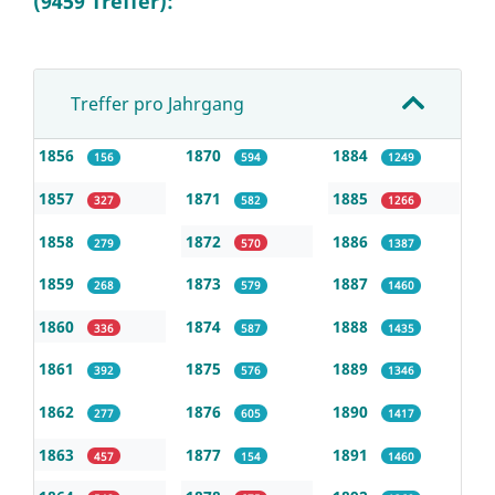
(9459 Treffer):
Treffer pro Jahrgang
1856
1870
1884
156
594
1249
1857
1871
1885
327
582
1266
1858
1872
1886
279
570
1387
1859
1873
1887
268
579
1460
1860
1874
1888
336
587
1435
1861
1875
1889
392
576
1346
1862
1876
1890
277
605
1417
1863
1877
1891
457
154
1460