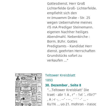
Gottesdienst. Herr Groß
Lichterfelde Groß- Lichterfelde.
empfiehlt sich den
nr.tmuwmm Drake - Str. 25
wegen Uebernahme meines
rlS mA Prediger Steinemann.
eigenen Nachher heiliges
Abendmahl. Nebenkirche :
Borm. 8Uhr. Gottes
Predigtamts - Kandidat Herr
dienst. geehrten Herrschaften
Grundstücks sofort zu
verkaufen ..."
Teltower Kreisblatt
1893
30. Dezember , Seite 8
"...Teltower Kreisblatt' Die
traet - abr 1 A , r" - 1vl ´ .. rllir7"
, A :-r -, . --' - -- , ' ' ' -' ... -
Ku1N . , uo 21. mohron - irasoc