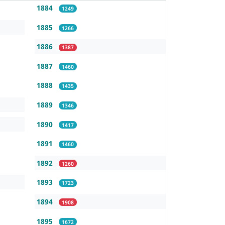
1884
1249
1885
1266
1886
1387
1887
1460
1888
1435
1889
1346
1890
1417
1891
1460
1892
1260
1893
1723
1894
1908
1895
1672