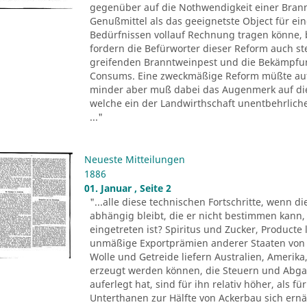
gegenüber auf die Nothwendigkeit einer Bran
Genußmittel als das geeignetste Object für ei
Bedürfnissen vollauf Rechnung tragen könne, 
fordern die Befürworter dieser Reform auch s
greifenden Branntweinpest und die Bekämpfun
Consums. Eine zweckmäßige Reform müßte auf d
minder aber muß dabei das Augenmerk auf die
welche ein der Landwirthschaft unentbehrlic
..."
Neueste Mitteilungen
1886
01. Januar , Seite 2
"...alle diese technischen Fortschritte, wenn d
abhängig bleibt, die er nicht bestimmen kann,
eingetreten ist? Spiritus und Zucker, Product
unmäßige Exportprämien anderer Staaten von 
Wolle und Getreide liefern Australien, Amerika,
erzeugt werden können, die Steuern und Abgab
auferlegt hat, sind für ihn relativ höher, als 
Unterthanen zur Hälfte von Ackerbau sich ernä