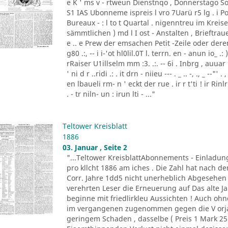
e K ' ms v - rtweun Dienstnqo , Donnerstago Son
S1 IAS Ubonneme ispreis l vro 7Uarü r5 lg . 
Bureaux - : l to t Quartal . nigenntreu im Kre
sämmtlichen ) md l I ost - Anstalten , Brieftraue
e .. e Prew der emsachen Petit -Zeile oder de
g80 .:, -- i i-'ot hl0lil.0T l. terrn. en - anun io_ .
rRaiser U1illselm mm :3. .:. -- 6i . Inbrg , auuar ld3
' ni d r ..ridi .: . it drn - niieu --- . _ .. -, ., _ --
en lbaueli rm- n ' eckt der rue . ir r t'ti ! ir Ri
. - tr niln- un : irun lti - ..."
Teltower Kreisblatt
1886
03. Januar , Seite 2
"...Teltower KreisblattAbonnements - Einladun
pro kllcht 1886 am iches . Die Zahl hat nach de
Corr. Jahre 1dd5 nicht unerheblich Abgesehen 
verehrten Leser die Erneuerung auf Das alte J
beginne mit friedlirkleu Aussichten ! Auch oh
im vergangenen zugenommen gegen die V orja
geringem Schaden , dasselbe ( Preis 1 Mark 25 P