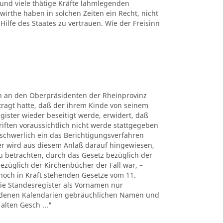
 und viele thätige Kräfte lahmlegenden
rthe haben in solchen Zeiten ein Recht, nicht
Hilfe des Staates zu vertrauen. Wie der Freisinn
rn an den Oberpräsidenten der Rheinprovinz
tragt hatte, daß der ihrem Kinde von seinem
gister wieder beseitigt werde, erwidert, daß
riften voraussichtlich nicht werde stattgegeben
chwerlich ein das Berichtigungsverfahren
er wird aus diesem Anlaß darauf hingewiesen,
u betrachten, durch das Gesetz bezüglich der
bezüglich der Kirchenbücher der Fall war, –
noch in Kraft stehenden Gesetze vom 11.
 die Standesregister als Vornamen nur
iedenen Kalendarien gebräuchlichen Namen und
alten Gesch ..."