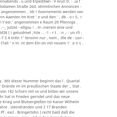
nabends . u und Erpeditwn : V erun tr. - .ia f
i Polodamen Straße 26d. otmmtnchen Annoncen -
ise angenommen. . ldr l ilvonnements werden von
rn Aaenten tm Kret ' e und den ' , db - o r S.. r
ren t'eor.' angenommen e Raum 2lt Pfennige .
: ) .--_ Jutzet - ellgvu ! ..-tr-.nierem önie und
8 ( i getuidmet ,Ysle . , -1 - r t . : n ,- : un rfi :
"' . , -7 S A tntln 1' tensinn nur , nem , .tlle de - usn -
nlr t7alt ' n ln- nt dem Eln-on mit neuem 1' .e n s .
g . Mit dieser Nummer beginnt das l . Quartal
r Drände im im preußischen Staate der ., Stat .
von 182 Schorn mit so und bitten wir unsere
ahr hat in Frieden gerndet und das neue
ne Krieg und Blutvergteßen tst Kaiser Wilhelm
hre . steindränden und 2 17 Branden
f . excl . Bringertohn ) recht bald daß die