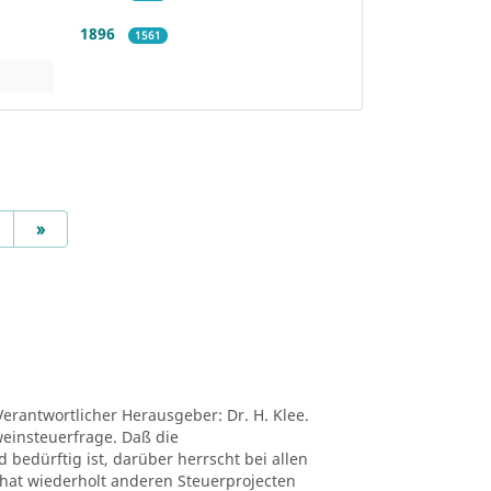
1896
1561
Next
»
Verantwortlicher Herausgeber: Dr. H. Klee.
tweinsteuerfrage. Daß die
edürftig ist, darüber herrscht bei allen
ei hat wiederholt anderen Steuerprojecten