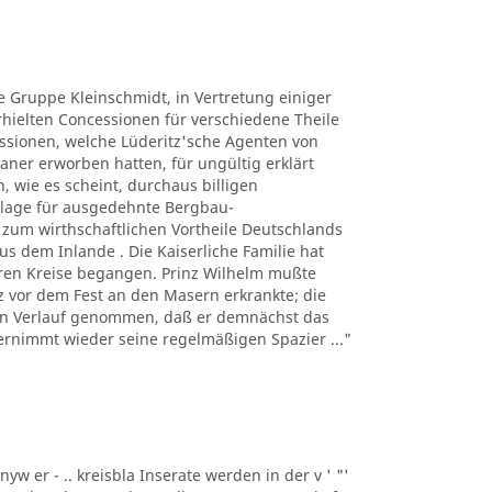
ie Gruppe Kleinschmidt, in Vertretung einiger
ielten Concessionen für verschiedene Theile
ssionen, welche Lüderitz'sche Agenten von
ner erworben hatten, für ungültig erklärt
, wie es scheint, durchaus billigen
lage für ausgedehnte Bergbau-
um wirthschaftlichen Vortheile Deutschlands
s dem Inlande . Die Kaiserliche Familie hat
eren Kreise begangen. Prinz Wilhelm mußte
urz vor dem Fest an den Masern erkrankte; die
den Verlauf genommen, daß er demnächst das
ernimmt wieder seine regelmäßigen Spazier ..."
nyw er - .. kreisbla Inserate werden in der v ' "'