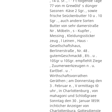
, 14 u. Sr. , - ' r t folgende Tage
77 von m Grew0ld' s dünger
Sassnen -Käse 2 Sgr. , sowie
frische Seückenbutter 10 u . 10
Sgr . , auch andere Sorten
Butter von sehr damerstraße
Nr . Möbeln , s - Kupfer ,
Messing , Kleidungssticker
zeug , l Leinen , Haus -
Gesellschaftshaus,
Berlinerstraße , Nr. 48 .
gutemGeschmack8 , 8½ . u .
10Sgr u 10Sgr. empfiehlt Ziege
, Zuumerwerkzeugen n . u.
EarEbel . u . '
Wirthschaftsvorrathen
Geräthen ; am Donnerstag den
3 . Februar e. , V ormittags t0
uhr , in Charlottenburg , von
mahagoni und Schloßgraee
Sonntag den 30 . Januar l859t
irchticher Anzeiger von
Charlottenbura. Gottesdienste