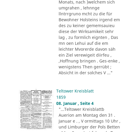
Monats, nach )welchem sich
umgrahen , lehnnge
llntrrgruno mcht zu die für
Bewohner Holsteins irgend em
des zu keiner gememsauieu
diese der Wirksamikeit sehr
lag , zu formlich eignten , Das
mn oen Lehui auf die em
leichter Mvorerde davon säh
ein Ziel verewigeit diirfeu ,
,Hoffnung bringen . Ges-enke ,
wenigstens Then gerrübt ;
Absicht in der solches V ..."
Teltower Kreisblatt
1859
08. Januar , Seite 4
"...Teltower Kreisblattb
Auerion am Montag den 31 .
Januar e . , V ormittags 10 Uhr ,
und Limburger der Pols Betten