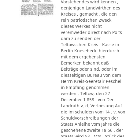
Vorstehendes wird kennen ,
denjenigen Landwirthen des
Kreises , gemacht , die den
rein patriotischen Zweck
dieses Werkes nicht
veremweder direct nach Po ts
dam zu senden oer
Teltowschen Kreis - Kasse in
Berlin Knesebeck. hierdurch
mit dem ergebensten
Bemerken bekannt daß
Beiträge oder sind, oder im
diesseitigen Bureau von dem
Herrn Kreis-Seeretair Peschel
in Empfang genommen
werden . Teltow, den 27
December 1 858 . von Der
Landrath v. d. Verloosung Auf
die im schulden vom 14 . v. von
Schuldvorschreibungen der
Staats Anleihe vom Jahre die
geschehene zweite 18 56 . der
Staats wird 53 . Mts., Stück des