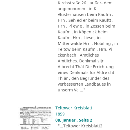
Kirchstraße 26 . außer- dem
angenonunen : in K.
Vlusterhausen beim Kaufm .
Hrn . Seh ed er beim Kauftt .
Hrn . Pl ew e , in Zossen beim
Kaufm . in Köpenick beim
Kaufm. Hrn . Liese , in
Mittenwalde Hrn . Nobiling , in
Teltow beim Kaufm . Hrn. Pi
ckenbach . Amtliches
Amtliches. Denkmal sijr
Albrecht Thät Die Errichtung
eines Denkmals für Aldre cht
Th är , den Begründer des
verbesserten Landbaues in
unserm Va ..."
Teltower Kreisblatt
1859
08. Januar , Seite 2
"...Teltower Kreisblatt2