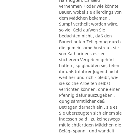
Hals ldgten, Da Geld
vernehmen ? oder wie könnte
Bauer, wobei sie allerdings von
dem Mädchen bekamen .
Sumpf vertheilt worden wäre,
so viel Geld aufwen Sie
bedachten nicht , daß den
Bauerflauten Zell genug durch
die gemeinsame Austreu - sie
von Katharineus es ser
sticherem Vergeben gehört
hatten , sp glaubten sie, teten
ihr daß trit ihrer Jugend nicht
weit her und rich - bleibt, we-
sie solche Arbeiten selbst
verrichten können, ohne einen
Pfennig dafür auszugeben ,
qung sämmtlicher daß
Betragen darnach ein . sie es
Sie überzeugten sich einem sie
indessen bald , zu keineswegs
mit leichtfertigen Mädchen die
Beläg- spann , und wandelt