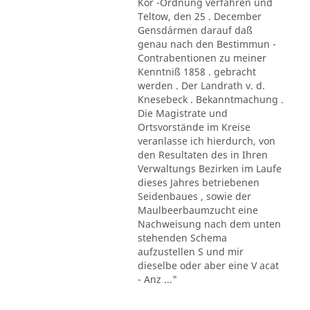
Kör -Ordnung verfahren und
Teltow, den 25 . December
Gensd´armen darauf daß
genau nach den Bestimmun -
Contrabentionen zu meiner
Kenntniß 1858 . gebracht
werden . Der Landrath v. d.
Knesebeck . Bekanntmachung .
Die Magistrate und
Ortsvorstände im Kreise
veranlasse ich hierdurch, von
den Resultaten des in Ihren
Verwaltungs Bezirken im Laufe
dieses Jahres betriebenen
Seidenbaues , sowie der
Maulbeerbaumzucht eine
Nachweisung nach dem unten
stehenden Schema
aufzustellen S und mir
dieselbe oder aber eine V acat
- Anz ..."