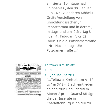
am vierter Sonntage nach
Epiphanias , den 30 . Januar
l859 . Nr . 2, anderen Möbelu ,
Große Vorstellung von
(inrichtungssachen , 1
Reposttormm und ln derem ;
mittags und am l0 Srertag Uhr
, den 4 . Februar , V or 52
InliusLt n d e. Potsdamerstraße
l Nr . Nachmittags Uhr
Potsdamer'iraße ..."
Teltower Kreisblatt
1859
15. Januar , Seite 1
"...Teltower Kreisblattm A - i "
vs ' m SY S -' Ersch eint jeden
ab end früh und Sonriifi m
Abonn .' pro -- Quarwl 8½ Sgr .
die der Inserate in
Charlottenburg ie en dur zu