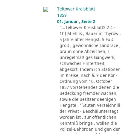
Teltower Kreisblatt
1859
01. Januar , Seite 2
"...Teltower KreisblattS 2 4 -
1h) M ehlis , Bauer in Thyrow .
5 Jahre alter Hengst, 5 Fuß
groß , gewöhnliche Landrace ,
braun ohne Abzeichen, l
unregelmäßiges Gangwerk,
schwaches Hintertheit,
abgekört. Indem ich Stationen
im Kreise, nach §. 9 der Kör -
Ordnung vom 10. October
1857 vorstehendes denen die
Bedeckung fremder wachen,
sowie die Besitzer deenigen
Hengste , '´ Stuten Verzeichniß
der Privat - Beschäluntersagt
worden ist , zur öffentlichen
Kenntniß bringe , wollen die
Polizei-Behörden und gen der