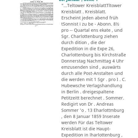
"...Teltower KreisblattTltower
Kreisblatt . Kreisblatt.
Erscheint jeden abend früh
tSonnist i zu be - Abonn. 8½
pro -- Quartal ens ekate , und
Sgr. Charlottenburg ziehen
durch dition , die der
Expedition in die Expe 26,
Charlottenburg bis Kirchstraße
Donnerstag Nachmittag 4 Uhr
emzusenden sind , auswärts
durch alle Post-Anstalten und
die werden mit 1 Sgr . pro I . C.
Hubewsche Verlagshandlung
in Berlin . dreigespaltene
Petitzeitt berechnet . Sommer.
Redigirt von Dr . Andreas
Sommer 'o . 13 Eharlottmburg
, den 8 Januar 1859 Inserate
werden Für das Teltower
Kreisblatt ist die Haupt-
Expedition in lharlottenburg ,