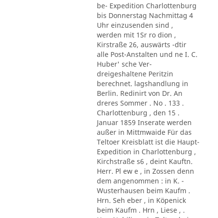
be- Expedition Charlottenburg
bis Donnerstag Nachmittag 4
Uhr einzusenden sind ,
werden mit 1Sr ro dion ,
Kirstraße 26, auswärts -dtir
alle Post-Anstalten und ne I. C.
Huber' sche Ver-
dreigeshaltene Peritzin
berechnet. lagshandlung in
Berlin. Redinirt von Dr. An
dreres Sommer . No . 133 .
Charlottenburg , den 15 .
Januar 1859 Inserate werden
außer in Mittmwaide Für das
Teltoer Kreisblatt ist die Haupt-
Expedition in Charlottenburg ,
Kirchstraße s6 , deint Kauftn.
Herr. Pl ew e , in Zossen denn
dem angenommen : in K. -
Wusterhausen beim Kaufm .
Hrn. Seh eber , in Köpenick
beim Kaufm . Hrn , Liese , .