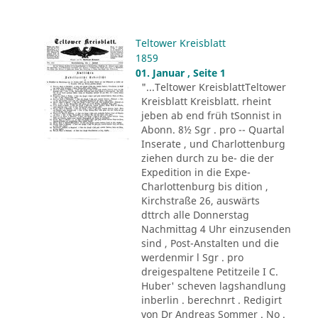
Teltower Kreisblatt
1859
01. Januar , Seite 1
"...Teltower KreisblattTeltower
Kreisblatt Kreisblatt. rheint
jeben ab end früh tSonnist in
Abonn. 8½ Sgr . pro -- Quartal
Inserate , und Charlottenburg
ziehen durch zu be- die der
Expedition in die Expe-
Charlottenburg bis dition ,
Kirchstraße 26, auswärts
dttrch alle Donnerstag
Nachmittag 4 Uhr einzusenden
sind , Post-Anstalten und die
werdenmir l Sgr . pro
dreigespaltene Petitzeile I C.
Huber' scheven lagshandlung
inberlin . berechnrt . Redigirt
von Dr Andreas Sommer . No .