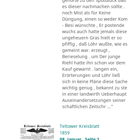
gehörte zu den SpötGlück daß
es dieser nachmachen sollte .
noch Mist als für Keine
Düngung, einen so weder Kom
- Besi wünschte , Er postende
wuchs auch hatte jemals diese
ungeheuern Gras hielt er so
pfiffig , daß Löhr wußte, wie es
gemeint war. erzeugt ,
Berieselung . um Der junge
Riehl hatte ihn schon vor dem
Kauf gewarnt . langen ein,
Erörterungen und Löhr ließ
sich in keine Pläne diese Sache
wichtig genug , bekannt zu ste
in einer landwirth Ueberhaupt
Auseinandersetzungen seiner
schaftlichen Zeitschr ..."
Teltower Kreisblatt
1859
08. Januar , Seite 1