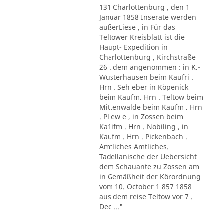
131 Charlottenburg , den 1
Januar 1858 Inserate werden
außerLiese , in Für das
Teltower Kreisblatt ist die
Haupt- Expedition in
Charlottenburg , Kirchstraße
26 . dem angenommen : in K.-
Wusterhausen beim Kaufri .
Hrn . Seh eber in Köpenick
beim Kaufm. Hrn . Teltow beim
Mittenwalde beim Kaufm . Hrn
. Pl ew e , in Zossen beim
Ka1ifm . Hrn . Nobiling , in
Kaufm . Hrn . Pickenbach .
Amtliches Amtliches.
Tadellanische der Uebersicht
dem Schauante zu Zossen am
in Gemäßheit der Körordnung
vom 10. October 1 857 1858
aus dem reise Teltow vor 7 .
Dec ..."