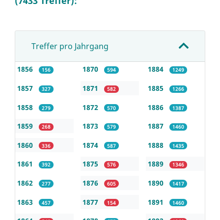
(7433 Treffer):
Treffer pro Jahrgang
1856
1870
1884
156
594
1249
1857
1871
1885
327
582
1266
1858
1872
1886
279
570
1387
1859
1873
1887
268
579
1460
1860
1874
1888
336
587
1435
1861
1875
1889
392
576
1346
1862
1876
1890
277
605
1417
1863
1877
1891
457
154
1460