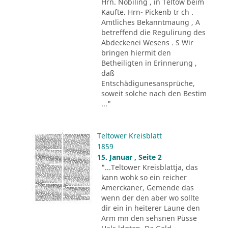
Hrn. Nobiling , in Teltow beim
Kaufte. Hrn- Pickenb tr ch .
Amtliches Bekanntmaung , A
betreffend die Regulirung des
Abdeckenei Wesens . S Wir
bringen hiermit den
Betheiligten in Erinnerung ,
daß
Entschädigunesansprüche,
soweit solche nach den Bestim
..."
Teltower Kreisblatt
1859
15. Januar , Seite 2
"...Teltower Kreisblattja, das
kann wohk so ein reicher
Amerckaner, Gemende das
wenn der den aber wo sollte
dir ein in heiterer Laune den
Arm mn den sehsnen Püsse