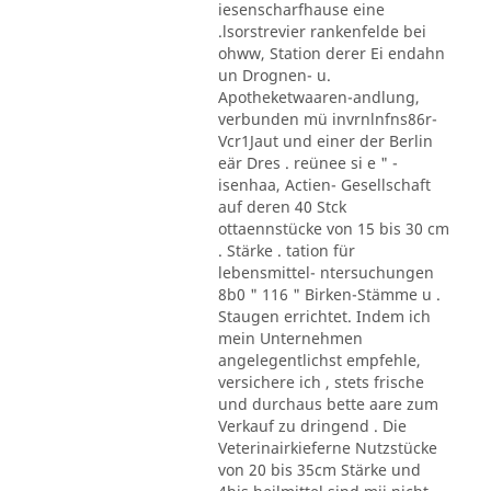
iesenscharfhause eine
.lsorstrevier rankenfelde bei
ohww, Station derer Ei endahn
un Drognen- u.
Apotheketwaaren-andlung,
verbunden mü invrnlnfns86r-
Vcr1Jaut und einer der Berlin
eär Dres . reünee si e " -
isenhaa, Actien- Gesellschaft
auf deren 40 Stck
ottaennstücke von 15 bis 30 cm
. Stärke . tation für
lebensmittel- ntersuchungen
8b0 " 116 " Birken-Stämme u .
Staugen errichtet. Indem ich
mein Unternehmen
angelegentlichst empfehle,
versichere ich , stets frische
und durchaus bette aare zum
Verkauf zu dringend . Die
Veterinairkieferne Nutzstücke
von 20 bis 35cm Stärke und