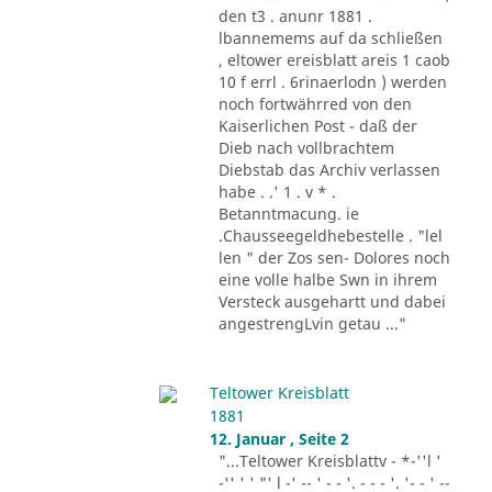
den t3 . anunr 1881 .
lbannemems auf da schließen
, eltower ereisblatt areis 1 caob
10 f errl . 6rinaerlodn ) werden
noch fortwährred von den
Kaiserlichen Post - daß der
Dieb nach vollbrachtem
Diebstab das Archiv verlassen
habe . .' 1 . v * .
Betanntmacung. ie
.Chausseegeldhebestelle . "lel
len " der Zos sen- Dolores noch
eine volle halbe Swn in ihrem
Versteck ausgehartt und dabei
angestrengLvin getau ..."
Teltower Kreisblatt
1881
12. Januar , Seite 2
"...Teltower Kreisblattv - *-''l '
-'' ' ' "' l -' -- ' - - '. - - - '. '- - ' --