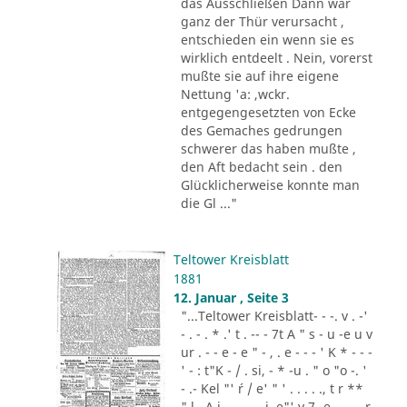
das Ausschließen Dann war
ganz der Thür verursacht ,
entschieden ein wenn sie es
wirklich entdeelt . Nein, vorerst
mußte sie auf ihre eigene
Nettung 'a: ,wckr.
entgegengesetzten von Ecke
des Gemaches gedrungen
schwerer das haben mußte ,
den Aft bedacht sein . den
Glücklicherweise konnte man
die Gl ..."
Teltower Kreisblatt
1881
12. Januar , Seite 3
"...Teltower Kreisblatt- - -. v . -'
- . - . * .' t . -- - 7t A " s - u -e u v
ur . - - e - e " - , . e - - - ' K * - - -
' - : t"K - / . si, - * -u . " o "o -. '
- .- Kel "' ´r / e' " ' . . . . ., t r **
" l . A i .,. . - .. i. e"' v 7 -e -.. . - r