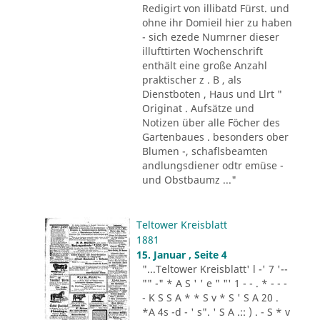
Redigirt von illibatd Fürst. und
ohne ihr Domieil hier zu haben
- sich ezede Numrner dieser
illufttirten Wochenschrift
enthält eine große Anzahl
praktischer z . B , als
Dienstboten , Haus und Llrt "
Originat . Aufsätze und
Notizen über alle Föcher des
Gartenbaues . besonders ober
Blumen -, schaflsbeamten
andlungsdiener odtr emüse -
und Obstbaumz ..."
Teltower Kreisblatt
1881
15. Januar , Seite 4
"...Teltower Kreisblatt' l -' 7 '--
"" -" * A S ' ' e " "' 1 - - . * - - -
- K S S A * * S v * S ' S A 20 .
*A 4s -d - ' s". ' S A .:: ) . - S * v