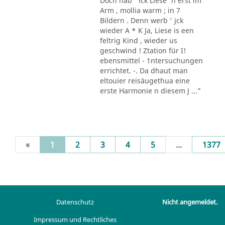
Doch hab ' ick Liese' n erst im
Arm , mollia warm ; in 7
Bildern . Denn werb ' jck
wieder A * K Ja, Liese is een
feltrig Kind , wieder us
geschwind ! Ztation für I!
ebensmittel - 1ntersuchungen
errichtet. -. Da dhaut man
eltouier reisäugethua eine
erste Harmonie n diesem J ..."
(current)
«
1
2
3
4
5
...
1377
Datenschutz
Nicht angemeldet.
Impressum und Rechtliches