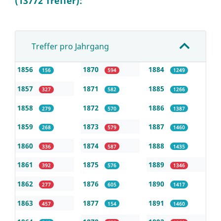
(13772 Treffer):
Treffer pro Jahrgang
1856
1870
1884
156
594
1249
1857
1871
1885
327
582
1266
1858
1872
1886
279
570
1387
1859
1873
1887
268
579
1460
1860
1874
1888
336
587
1435
1861
1875
1889
392
576
1346
1862
1876
1890
277
605
1417
1863
1877
1891
457
154
1460