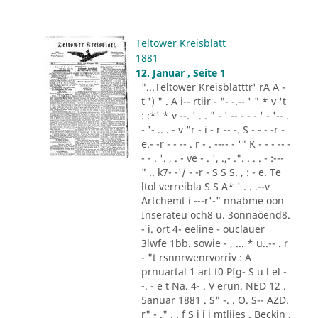
Teltower Kreisblatt
1881
12. Januar , Seite 1
"...Teltower Kreisblatttr' rA A -
t ') " . A i-- rtiir - "- -.-- ' " * v 't
: :*' * v --. ' . . " - ' -- - - - ' - '-- .
- '- .. . - v "r - i - r -- -. S - - - -r -
e.- -r - - -- . r - . ---- - '" K - - - -- -
- - . '. , . - ve - . ', .,- .". . . . - :---
" .. k7- -'/ - -r - S S S. , : - e. Te
ltol verreibla S S A* ' . . .--v
Artchemt i ---r'-" nnabme oon
Inserateu och8 u. 3onnaöend8.
- i. ort 4- eeline - ouclauer
3lwfe 1bb. sowie - , ... * u..-- . r
- "t rsnnrwenrvorriv : A
prnuartal 1 art t0 Pfg- S u l el -
-. - e t Na. 4- . V erun. NED 12 .
5anuar 1881 . S" -. . O. S-- AZD.
r" - ." . . f S i i i mtliies . Beckin ,