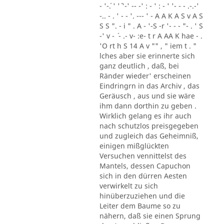
- '-´. ' '´ '-' -- -' : - ' : - ' '- - - .-.-'
-.. - . ' - - '. --- ' - A A K A S v A S
S S ". - i " . A - '-S -r '- - - "- . ' S
-' v - ´ - .- v- :e- t r A AA K hae - .
'O rt h S 14 A v "" , " iem t . "
lches aber sie erinnerte sich
ganz deutlich , daß, bei
Ränder wieder' erscheinen
Eindringrn in das Archiv , das
Geräusch , aus und sie wäre
ihm dann dorthin zu geben .
Wirklich gelang es ihr auch
nach schutzlos preisgegeben
und zugleich das Geheimniß,
einigen mißglückten
Versuchen vennittelst des
Mantels, dessen Capuchon
sich in den dürren Aesten
verwirkelt zu sich
hinüberzuziehen und die
Leiter dem Baume so zu
nähern, daß sie einen Sprung