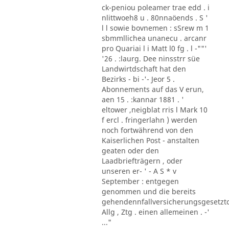
ck-peniou poleamer trae edd . i
nlittwoeh8 u . 80nnaöends . S '
l l sowie bovnemen : sSrew m 1
sbmmllichea unanecu . arcanr
pro Quariai l i Matt l0 fg . l -""'
'26 . :laurg. Dee ninsstrr süe
Landwirtdschaft hat den
Bezirks - bi -'- Jeor 5 .
Abonnements auf das V erun,
aen 15 . :kannar 1881 . '
eltower ,neigblat rris l Mark 10
f ercl . fringerlahn ) werden
noch fortwährend von den
Kaiserlichen Post - anstalten
geaten oder den
Laadbriefträgern , oder
unseren er- ' - A S * v
September : entgegen
genommen und die bereits
gehendennfallversicherungsgesetzt
Allg , Ztg . einen allemeinen . -'
..."