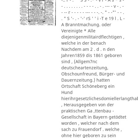
- . . . . . . . . - - - - . . - . --- - v - . -
- -- r - - - - - --- - - -. -. " - -"' - - .
. " S '- . - '-' rS ' ' i -T e 19 l . L -
A Branntmachung. oder
Vereinigte * Alle
diejenigenmilitairdflechtigen ,
welche in der benach
Nachdem am 2 . d . n den
Jahren1859 dis 1861 geboren
sind , (Allgem7nc
deutscheartenzeitung,
Obschounfreund, Bürger- und
Dauernzeitung.) hatten
Ortschaft Schöneberg ein
Hund
hierihrgesetzlichesdomiellerlangth
, Herausgegeben von der
praktischen Ga ,ttenbau -
Gesellschaft in Bayern getödtet
worden , welcher nach dem
sach zu Frauendorf . welche ,
ohne hier geboren zu sein