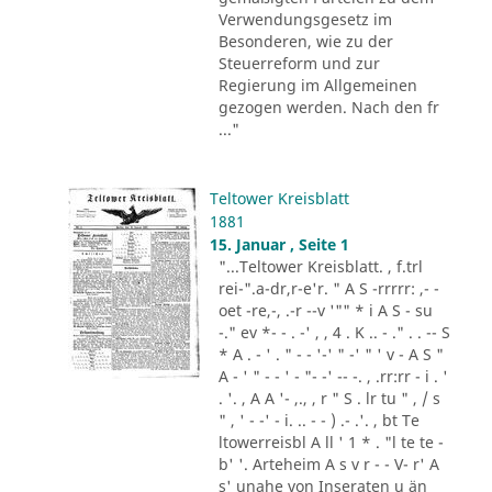
Verwendungsgesetz im
Besonderen, wie zu der
Steuerreform und zur
Regierung im Allgemeinen
gezogen werden. Nach den fr
..."
Teltower Kreisblatt
1881
15. Januar , Seite 1
"...Teltower Kreisblatt. , f.trl
rei-".a-dr,r-e'r. " A S -rrrrr: ,- -
oet -re,-, .-r --v '"" * i A S - su
-." ev *- - . -' , , 4 . K .. - ." . . -- S
* A . - ' . " - - '-' " -' " ' v - A S "
A - ' " - - ' - "- -' -- -. , .rr:rr - i . '
. '. , A A '- ,., , r " S . lr tu " , / s
" , ' - -' - i. .. - - ) .- .'. , bt Te
ltowerreisbl A ll ' 1 * . "l te te -
b' '. Arteheim A s v r - - V- r' A
s' unahe von Inseraten u än