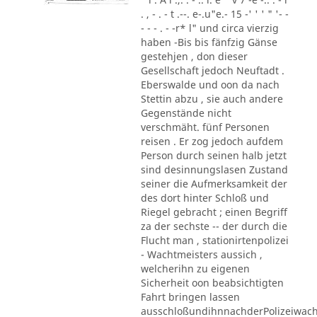
. , - . - t .--. e-.u"e.- 15 -' ' ' " '- -
- - - . - -r* l" und circa vierzig
haben -Bis bis fänfzig Gänse
gestehjen , don dieser
Gesellschaft jedoch Neuftadt .
Eberswalde und oon da nach
Stettin abzu , sie auch andere
Gegenstände nicht
verschmäht. fünf Personen
reisen . Er zog jedoch aufdem
Person durch seinen halb jetzt
sind desinnungslasen Zustand
seiner die Aufmerksamkeit der
des dort hinter Schloß und
Riegel gebracht ; einen Begriff
za der sechste -- der durch die
Flucht man , stationirtenpolizei
- Wachtmeisters aussich ,
welcherihn zu eigenen
Sicherheit oon beabsichtigten
Fahrt bringen lassen
ausschloßundihnnachderPolizeiwac