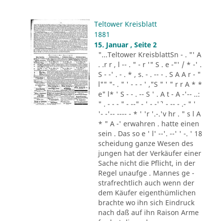
Teltower Kreisblatt
1881
15. Januar , Seite 2
"...Teltower KreisblattSn - . "' A
. .r r , l -- . " - r '" S . e -"' / * -' .
S - -' . - . * , s. - . -- - . S A A r - "
l"" "- . " ' - - - ' ,"S " ' " r r A * *
e" l* ' S - - . -- S ' . A t - A -'-- ..:
" . - - - " - --" - ' - -'´ ' - -- - .- " '
'- -'-- ---- - * ' 'r '.-.'v hr . " s l A
* " A -' erwahren . hatte einen
sein . Das so e ' l' --'. --' ' -. ' 18
scheidung ganze Wesen des
jungen hat der Verkäufer einer
Sache nicht die Pflicht, in der
Regel unaufge . Mannes ge -
strafrechtlich auch wenn der
dem Käufer eigenthümlichen
brachte wo ihn sich Eindruck
nach daß auf ihn Raison Arme