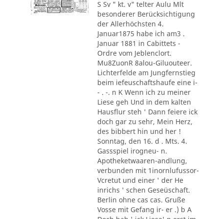
S Sv " kt. v" telter Aulu Mlt
besonderer Berücksichtigung
der Allerhöchsten 4.
Januar1875 habe ich am3 .
Januar 1881 in Cabittets -
Ordre vom Jeblenclort.
Mu8ZuonR 8alou-Giluouteer.
Lichterfelde am Jungfernstieg
beim iefeuschaftshaufe eine i-
- . -. n K Wenn ich zu meiner
Liese geh Und in dem kalten
Hausflur steh ' Dann feiere ick
doch gar zu sehr, Mein Herz,
des bibbert hin und her !
Sonntag, den 16. d . Mts. 4.
Gassspiel irogneu- n.
Apotheketwaaren-andlung,
verbunden mit 1inornlufussor-
Vcretut und einer ' der He
inrichs ' schen Geseüschaft.
Berlin ohne cas cas. Gruße
Vosse mit Gefang ir- er .) b A