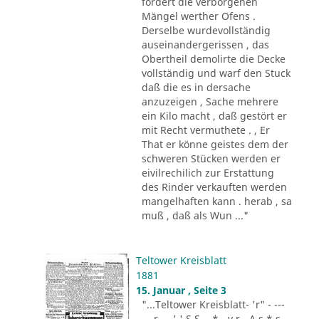
fordert die verborgenen
Mängel werther Ofens .
Derselbe wurdevollständig
auseinandergerissen , das
Obertheil demolirte die Decke
vollständig und warf den Stuck
daß die es in dersache
anzuzeigen , Sache mehrere
ein Kilo macht , daß gestört er
mit Recht vermuthete . , Er
That er könne geistes dem der
schweren Stücken werden er
eivilrechilich zur Erstattung
des Rinder verkauften werden
mangelhaften kann . herab , sa
muß , daß als Wun ..."
Teltower Kreisblatt
1881
15. Januar , Seite 3
"...Teltower Kreisblatt- 'r" - ---
-.. r - . ' ' S S - .* - v r - A s * s -