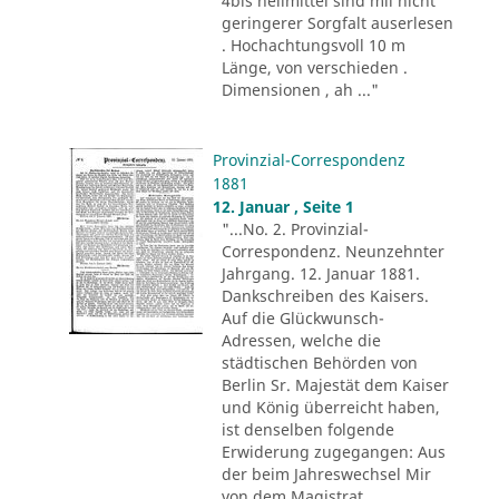
4bis heilmittel sind mii nicht
geringerer Sorgfalt auserlesen
. Hochachtungsvoll 10 m
Länge, von verschieden .
Dimensionen , ah ..."
Provinzial-Correspondenz
1881
12. Januar , Seite 1
"...No. 2. Provinzial-
Correspondenz. Neunzehnter
Jahrgang. 12. Januar 1881.
Dankschreiben des Kaisers.
Auf die Glückwunsch-
Adressen, welche die
städtischen Behörden von
Berlin Sr. Majestät dem Kaiser
und König überreicht haben,
ist denselben folgende
Erwiderung zugegangen: Aus
der beim Jahreswechsel Mir
von dem Magistrat