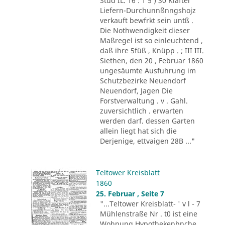
Stud IL. 16 : 1 5 ) 30 Klafter
Liefern-Durchunnßnngshojz
verkauft bewfrkt sein untß .
Die Nothwendigkeit dieser
Maßregel ist so einleuchtend ,
daß ihre 5füß , Knüpp . ; III III.
Siethen, den 20 , Februar 1860
ungesäumte Ausfuhrung im
Schutzbezirke Neuendorf
Neuendorf, Jagen Die
Forstverwaltung . v . Gahl.
zuversichtlich . erwarten
werden darf. dessen Garten
allein liegt hat sich die
Derjenige, ettvaigen 28B ..."
Teltower Kreisblatt
1860
25. Februar , Seite 7
"...Teltower Kreisblatt- ' v l - 7
Mühlenstraße Nr . t0 ist eine
Wohnung Hypothekenbnche