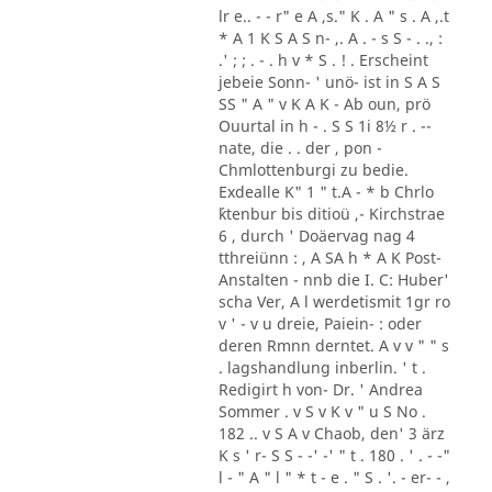
lr e.. - - r" e A ,s." K . A " s . A ,.t
* A 1 K S A S n- ,. A . - s S - . ., :
.' ; ; . - . h v * S . ! . Erscheint
jebeie Sonn- ' unö- ist in S A S
SS " A " v K A K - Ab oun, prö
Ouurtal in h - . S S 1i 8½ r . --
nate, die . . der , pon -
Chmlottenburgi zu bedie.
Exdealle K" 1 " t.A - * b Chrlo
´ktenbur bis ditioü ,- Kirchstrae
6 , durch ' Doäervag nag 4
tthreiünn : , A SA h * A K Post-
Anstalten - nnb die I. C: Huber'
scha Ver, A l werdetismit 1gr ro
v ' - v u dreie, Paiein- : oder
deren Rmnn derntet. A v v " " s
. lagshandlung inberlin. ' t .
Redigirt h von- Dr. ' Andrea
Sommer . v S v K v " u S No .
182 .. v S A v Chaob, den' 3 ärz
K s ' r- S S - -' -' " t . 180 . ' . - -"
l - " A " l " * t - e . " S . '. - er- - ,