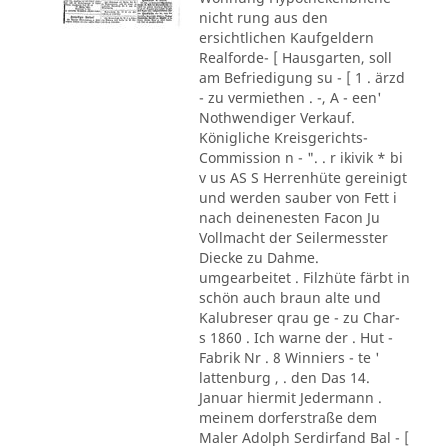
nicht rung aus den
ersichtlichen Kaufgeldern
Realforde- [ Hausgarten, soll
am Befriedigung su - [ 1 . ärzd
- zu vermiethen . -, A - een'
Nothwendiger Verkauf.
Königliche Kreisgerichts-
Commission n - ". . r ikivik * bi
v us AS S Herrenhüte gereinigt
und werden sauber von Fett i
nach deinenesten Facon Ju
Vollmacht der Seilermesster
Diecke zu Dahme.
umgearbeitet . Filzhüte färbt in
schön auch braun alte und
Kalubreser qrau ge - zu Char-
s 1860 . Ich warne der . Hut -
Fabrik Nr . 8 Winniers - te '
lattenburg , . den Das 14.
Januar hiermit Jedermann .
meinem dorferstraße dem
Maler Adolph Serdirfand Bal - [