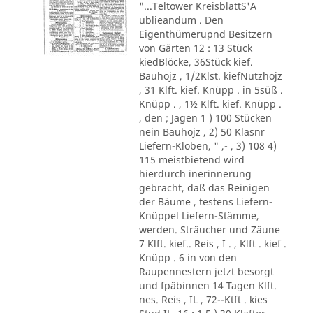
"...Teltower KreisblattS'A
ublieandum . Den
Eigenthümerupnd Besitzern
von Gärten 12 : 13 Stück
kiedBlöcke, 36Stück kief.
Bauhojz , 1/2Klst. kiefNutzhojz
, 31 Klft. kief. Knüpp . in 5süß .
Knüpp . , 1½ Klft. kief. Knüpp .
, den ; Jagen 1 ) 100 Stücken
nein Bauhojz , 2) 50 Klasnr
Liefern-Kloben, " ,- , 3) 108 4)
115 meistbietend wird
hierdurch inerinnerung
gebracht, daß das Reinigen
der Bäume , testens Liefern-
Knüppel Liefern-Stämme,
werden. Sträucher und Zäune
7 Klft. kief.. Reis , I . , Klft . kief .
Knüpp . 6 in von den
Raupennestern jetzt besorgt
und fpäbinnen 14 Tagen Klft.
nes. Reis , IL , 72--Ktft . kies