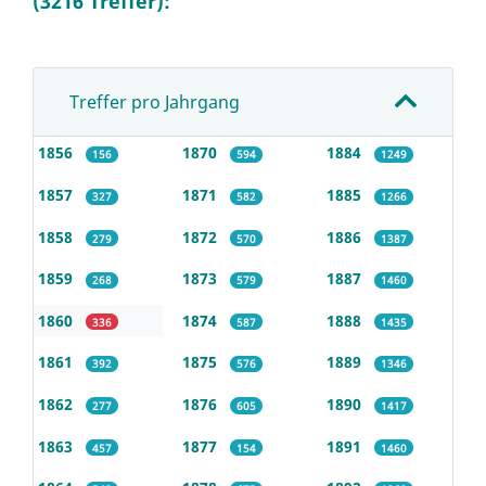
(3216 Treffer):
Treffer pro Jahrgang
1856
1870
1884
156
594
1249
1857
1871
1885
327
582
1266
1858
1872
1886
279
570
1387
1859
1873
1887
268
579
1460
1860
1874
1888
336
587
1435
1861
1875
1889
392
576
1346
1862
1876
1890
277
605
1417
1863
1877
1891
457
154
1460