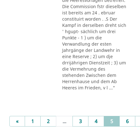
die Heeresvorlagen betreffen.
Die Commission fstr dieselben
ist bereits am 24 . ebruar
constituirt worden . .S Der
Kampf in derselben dreht sich
' hgupt- sächlich um drei
Punkte - 1 ) um die
Verwandlung der esten
Jahrgänge der Landwehr in
eine Reserve ; 2) um dje
drrijährigen Dienstzeit ; 3) um
die Vermehrung des
stehenden Zwischen dem
Herrenhause und dem Ab
Heeres im Frieden, v l ..."
Previous
(current)
«
1
2
...
3
4
5
6