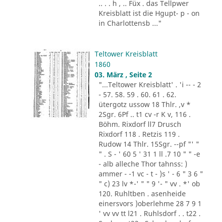
.. . . h , .. Füx . das Tellpwer
Kreisblatt ist die Hgupt- p - on
in Charlottensb ..."
Teltower Kreisblatt
1860
03. März , Seite 2
"...Teltower Kreisblatt' . 'i -- - 2
- 57. 58. 59 . 60. 61 . 62.
ütergotz ussow 18 Thlr. ,v *
2Sgr. 6Pf .. t1 cv -r K v, 116 .
Böhm. Rixdorf ll7 Drusch
Rixdorf 118 . Retzis 119 .
Rudow 14 Thlr. 15Sgr. --pf "' "
" . S - ' 60 5 ' 31 1 ll .7 10 " " -e
- alb alleche Thor tahnss: )
ammer - -1 vc - t - )s ' - 6 " 3 6 "
" c) 23 lv *-' " " 9 '- " vv . *' ob
120. Ruhltben . asenheide
einersvors )oberlehme 28 7 9 1
' vv vv tt l21 . Ruhlsdorf . . t22 .