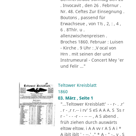
. Invocavit , den 26 . Febrnur .
Nr. 48. Ceftes Zur Einsegnung .
Boutons , passend für
Erwachseue , von 1½ , 2, : , 4 ,
6 . 8Thlr. u .
allenzwischenpreisen .
Broches 1860. Februar : Luisen
- Kirche . 9 Uhr : ,V ocal von
Hrn . mit seinen der und
Instrumeural - Concert Mey 'er
und Felir ..."
Teltower Kreisblatt
1860
03. März , Seite 1
"...Teltower Kreisblatt' - - r- . .r'
. r - ,r r.-- i rv' S eS A A A. S ´ Ss r
r - ' - - -r - - -- -- , A S abend .
früh ziehen durch auswärts
eltow eltow. i A A vv r A S A i *
A iblt iblt ' - --.' ." * A - " -.. v . S