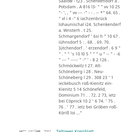
Saalow - t23 . Schenkendorf a .
Potsdam . A 816 l3- " " vv 10 25
"- ', , " vv --- -" - - . -- *" 64. 65 .
" vl i 4 -" 6 iachzenbrück
lohaunischal i24. Schenkenderf
a. Wnsterh . t 25.
Schmargendorf ' 6si h " 10 67 .
iühnsdorf 5 : . 68. . 69. 70.
)ütchendorf . ' erzendorf . 6 9 "
" . " " 's 10 l0 5 " " " u " -- " - -6
" --- " ----- " -" ' - 8 2 126 .
Schmöckwitz t 27. Alt-
Schöneberg i 28 . Neu-
Schöneberg l 29 . 308 23 ' 1
ieckebusch roß-Kienitz ein-
Kienitz 5 14 Schönefeld,
Dominium 71 . . 72. 2 73, ietz
bei Cöpnick 10 2 ' 6 74. ' 75 .
76 . ' 77 . ietz bei Gröben roß-
Köriß loi ..."
Teltower Kreisblatt