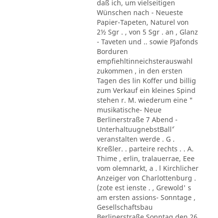
daß ich, um vielseitigen
Wünschen nach - Neueste
Papier-Tapeten, Naturel von
2½ Sgr . , von 5 Sgr . an , Glanz
- Taveten und .. sowie PJafonds
Borduren
empfiehltinneichsterauswahl
zukommen , in den ersten
Tagen des lin Koffer und billig
zum Verkauf ein kleines Spind
stehen r. M. wiederum eine "
musikatische- Neue
Berlinerstraße 7 Abend -
UnterhaltuugnebstBall´'
veranstalten werde . G .
Kreßler. . parteire rechts . . A.
Thime , erlin, tralauerrae, Eee
vom olemnarkt, a . l Kirchlicher
Anzeiger von Charlottenburg .
(zote est ienste . , Grewold' s
am ersten assions- Sonntage ,
Gesellschaftsbau
Berlinerstraße Sonntag den 26