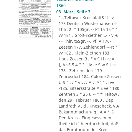
1860
03. März , Seite 3
"...Teltower KreisblattS 'l - v -
175 Deutsch Wusterhausen 9
Thlr. 2' " 10Sgr. -- Pf 15 15 " "
vv 181 . Groß-rZiethen ..- - v -6
- - Thir. t6Sgr. --. Pf. A 176-
Zeesen 177. Zehlendorf ---rt " "
vv 182 . Klein-Ziethen 183 .
Haus Zossen 3 , " v S i h -v A "
), A s6 5 4 " " " lv -e S w S l- vi
178 . Zehrensdorf 179 .
Zehrosdorf 184. Colonie Zossen
U S " cv " v vvv A v, *' " vl vv
-185. Sifsersstraße * S ve ' 180.
Zenthen 3 " 25 u -- " * Teltow ,
den 29 . Februar 1860 . Dep
Landrath v . d . Knesebeck. v A
Bekanntmachun- g . A A * S
Den Kreis - Eingesessenen
theile ich ' hierdurch tuit, daß
das Euratorium der Kreis-