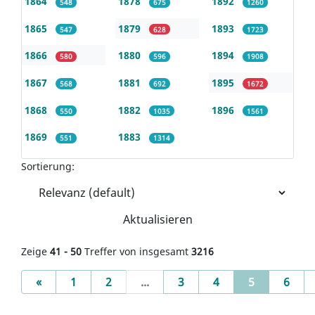
1864
1878
1892
548
675
1260
1865
1879
1893
547
628
1723
1866
1880
1894
580
596
1908
1867
1881
1895
568
692
1672
1868
1882
1896
550
1035
1561
1869
1883
551
1314
Sortierung:
Aktualisieren
Zeige
41 - 50
Treffer von insgesamt
3216
Previous
(current)
«
1
2
...
3
4
5
6