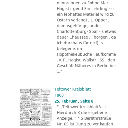
minorennen zu Sohne Mar
Hagist irgend Ein Lehrling ssr
ein lebhaftes Material wird zu
Ostern verlangt , L. Opper ,
damnsgehörige, ander
Charlottenburg- Spar - s etwas
dauer Chaussee . , borgen , da
ich durchaus für nicl) ts
belegene, im
Hopothekeubuche ' aufkomme
. K F . Hagist, Wallstr . 55 . den
Geschäft Näheres in Berlin bei
..."
Teltower Kreisblatt
1860
25. Februar , Seite 8
"...Teltower Kreisblatt8 - l
Hierdurch K die ergebene
Anzeige, " " S Berlitnrstraße
Nr. 65 ist Dung zu ver kaufen .