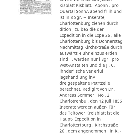
Kisblatt Kisblatt.. Abonn . pro
Quartal SonnA abend frlih und
ist in 8 Sgr. -- Inserate,
Charlottenburg ziehen durch
dition , zu beS die der
Expedition in die Expe 26 , alle
Charlottenburg bis Donnerstag
Nachmittag Kirchs-traße durch
auswärts 4 uhr einzus erden
sind , . werden nur l 8gr . pro
Vvst-Anstalten und die J . C.
ihnder' sche Ver erlui .
lagshandlung inV
dreigespaltene Petrtzeile
berechnet. Redigirt von Dr .
Andreas Sommer . No . 2
Charlotrenbui, den 12 Juli 1856
Inserate werden außer- Für
das Teltower Kreisblatt ist die
Haupt- Expedition in
Charlottertburg , Kirchstraße
26 . dem angenommen : in K. -