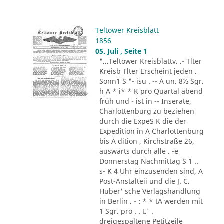
Teltower Kreisblatt
1856
05. Juli , Seite 1
"...Teltower Kreisblattv. .- Tlter
Kreisb Tlter Erscheint jeden .
Sonn1 S "- isu . -- A un. 8½ Sgr.
h A * i* * K pro Quartal abend
früh und - ist in -- Inserate,
Charlottenburg zu beziehen
durch die ExpeS K die der
Expedition in A Charlottenburg
bis A dition , Kirchstraße 26,
auswärts durch alle . -e
Donnerstag Nachmittag S 1 ..
s- K 4 Uhr einzusenden sind, A
Post-Anstalteii und die J. C.
Huber' sche Verlagshandlung
in Berlin . - : * * tA werden mit
1 Sgr. pro . . t.' .
dreigespaltene Petitzeile