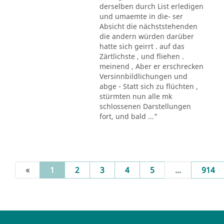
derselben durch List erledigen
und umaemte in die- ser
Absicht die nächststehenden
die andern würden darüber
hatte sich geirrt . auf das
Zärtlichste , und fliehen .
meinend , Aber er erschrecken
Versinnbildlichungen und
abge - Statt sich zu flüchten ,
stürmten nun alle mk
schlossenen Darstellungen
fort, und bald ..."
(current)
«
1
2
3
4
5
...
914