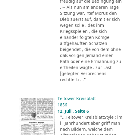
freudig auf die Bedingung ein
. -- Als nun am anderen Tage
Sitzung war, rtef Morus den
Dieb zuerst auf, damit er sich
wegen solle . des ihm
Kriegsspielen , die sich
einander folgten Kömge
aitfgehäuften Schätzen
beigendet , die von dem ohne
daß vorigen Jemand einen
Rath oder eine Ermahnung zu
ertheilen wagte . zur Last
[gelegten Verbrechens
rechtferti ..."
Teltower Kreisblatt
1856
12. Juli , Seite 6
"...Teltower KreisblattStyle ; im
l . Jahrhundert aber griff man
nach Bildern, welche dem