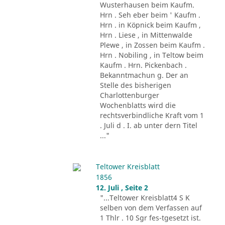
Wusterhausen beim Kaufm.
Hrn . Seh eber beim ' Kaufm .
Hrn . in Köpnick beim Kaufm ,
Hrn . Liese , in Mittenwalde
Plewe , in Zossen beim Kaufm .
Hrn . Nobiling , in Teltow beim
Kaufm . Hrn. Pickenbach .
Bekanntmachun g. Der an
Stelle des bisherigen
Charlottenburger
Wochenblatts wird die
rechtsverbindliche Kraft vom 1
. Juli d . I. ab unter dern Titel
..."
Teltower Kreisblatt
1856
12. Juli , Seite 2
"...Teltower Kreisblatt4 S K
selben von dem Verfassen auf
1 Thlr . 10 Sgr fes-tgesetzt ist.