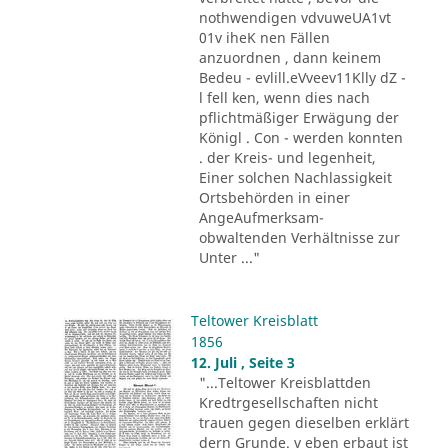
nothwendigen vdvuweUA1vt
01v iheK nen Fällen
anzuordnen , dann keinem
Bedeu - evlill.eVveev11Klly dZ -
l fell ken, wenn dies nach
pflichtmäßiger Erwägung der
Königl . Con - werden konnten
. der Kreis- und legenheit,
Einer solchen Nachlassigkeit
Ortsbehörden in einer
AngeAufmerksam-
obwaltenden Verhältnisse zur
Unter ..."
Teltower Kreisblatt
1856
12. Juli , Seite 3
"...Teltower Kreisblattden
Kredtrgesellschaften nicht
trauen gegen dieselben erklärt
dern Grunde. v eben erbaut ist