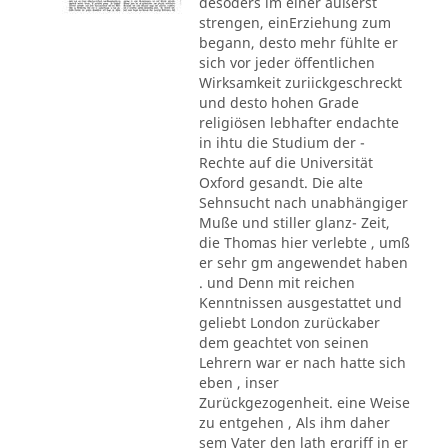
desoders im einer äußerst
strengen, einErziehung zum
begann, desto mehr fühlte er
sich vor jeder öffentlichen
Wirksamkeit zuriickgeschreckt
und desto hohen Grade
religiösen lebhafter endachte
in ihtu die Studium der -
Rechte auf die Universität
Oxford gesandt. Die alte
Sehnsucht nach unabhängiger
Muße und stiller glanz- Zeit,
die Thomas hier verlebte , umß
er sehr gm angewendet haben
. und Denn mit reichen
Kenntnissen ausgestattet und
geliebt London zurückaber
dem geachtet von seinen
Lehrern war er nach hatte sich
eben , inser
Zurückgezogenheit. eine Weise
zu entgehen , Als ihm daher
sem Vater den lath ergriff in er