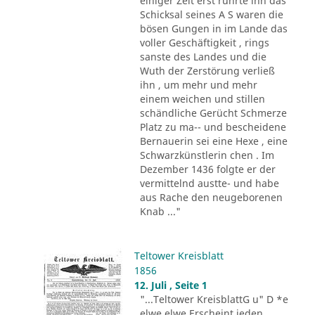
einiger Zeit erst rührte ihn das
Schicksal seines A S waren die
bösen Gungen in im Lande das
voller Geschäftigkeit , rings
sanste des Landes und die
Wuth der Zerstörung verließ
ihn , um mehr und mehr
einem weichen und stillen
schändliche Gerücht Schmerze
Platz zu ma-- und bescheidene
Bernauerin sei eine Hexe , eine
Schwarzkünstlerin chen . Im
Dezember 1436 folgte er der
vermittelnd austte- und habe
aus Rache den neugeborenen
Knab ..."
Teltower Kreisblatt
1856
12. Juli , Seite 1
"...Teltower KreisblattG u" D *e
elwe elwe Erscheint jeden