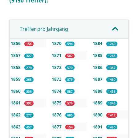
(9150 Treffer):
Treffer pro Jahrgang
1856
1870
1884
156
594
1249
1857
1871
1885
327
582
1266
1858
1872
1886
279
570
1387
1859
1873
1887
268
579
1460
1860
1874
1888
336
587
1435
1861
1875
1889
392
576
1346
1862
1876
1890
277
605
1417
1863
1877
1891
457
154
1460