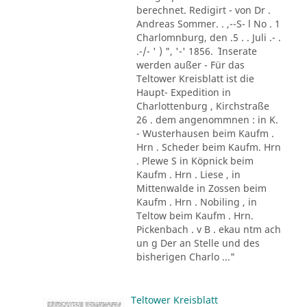
berechnet. Redigirt - von Dr .
Andreas Sommer. . ,--S- l No . 1
Charlomnburg, den .5 . . Juli .- .
.-/- ' ) ", '-' 1856. ´ Inserate
werden außer - Für das
Teltower Kreisblatt ist die
Haupt- Expedition in
Charlottenburg , Kirchstraße
26 . dem angenommnen : in K.
- Wusterhausen beim Kaufm .
Hrn . Scheder beim Kaufm. Hrn
. Plewe S in Köpnick beim
Kaufm . Hrn . Liese , in
Mittenwalde in Zossen beim
Kaufm . Hrn . Nobiling , in
Teltow beim Kaufm . Hrn.
Pickenbach . v B . ekau ntm ach
un g Der an Stelle und des
bisherigen Charlo ..."
Teltower Kreisblatt