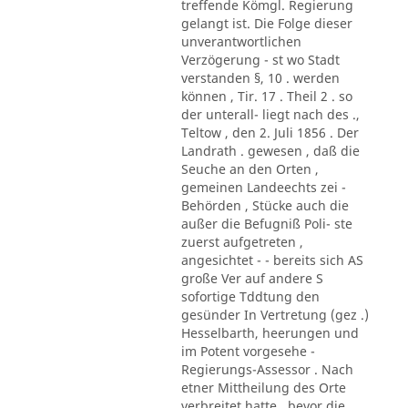
treffende Kömgl. Regierung
gelangt ist. Die Folge dieser
unverantwortlichen
Verzögerung - st wo Stadt
verstanden §, 10 . werden
können , Tir. 17 . Theil 2 . so
der unterall- liegt nach des .,
Teltow , den 2. Juli 1856 . Der
Landrath . gewesen , daß die
Seuche an den Orten ,
gemeinen Landeechts zei -
Behörden , Stücke auch die
außer die Befugniß Poli- ste
zuerst aufgetreten ,
angesichtet - - bereits sich AS
große Ver auf andere S
sofortige Tddtung den
gesünder In Vertretung (gez .)
Hesselbarth, heerungen und
im Potent vorgesehe -
Regierungs-Assessor . Nach
etner Mittheilung des Orte
verbreitet hatte , bevor die