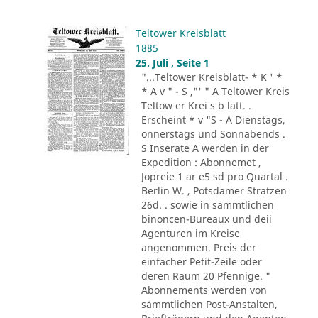
Teltower Kreisblatt
1885
25. Juli , Seite 1
"...Teltower Kreisblatt- * K ' *
* A v " - S ,"' " A Teltower Kreis
Teltow er Krei s b latt. .
Erscheint * v "S - A Dienstags,
onnerstags und Sonnabends .
S Inserate A werden in der
Expedition : Abonnemet ,
Jopreie 1 ar e5 sd pro Quartal .
Berlin W. , Potsdamer Stratzen
26d. . sowie in sämmtlichen
binoncen-Bureaux und deii
Agenturen im Kreise
angenommen. Preis der
einfacher Petit-Zeile oder
deren Raum 20 Pfennige. "
Abonnements werden von
sämmtlichen Post-Anstalten,