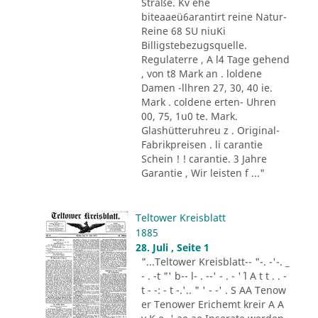
Straße. Kv ehe
biteaaeü6arantirt reine Natur-
Reine 68 SU niuKi
Billigstebezugsquelle.
Regulaterre , A l4 Tage gehend
, von t8 Mark an . loldene
Damen -llhren 27, 30, 40 ie.
Mark . coldene erten- Uhren
00, 75, 1u0 te. Mark.
Glashütteruhreu z . Original-
Fabrikpreisen . li carantie
Schein ! ! carantie. 3 Jahre
Garantie , Wir leisten f ..."
Teltower Kreisblatt
1885
28. Juli , Seite 1
"...Teltower Kreisblatt-- "-. -'-. _
- . -t "' b-- l- . --' - . - '´ l A t t . . -
t - -: - t -.'.. " ' - -' . S AA Tenow
er Tenower Erichemt kreir A A