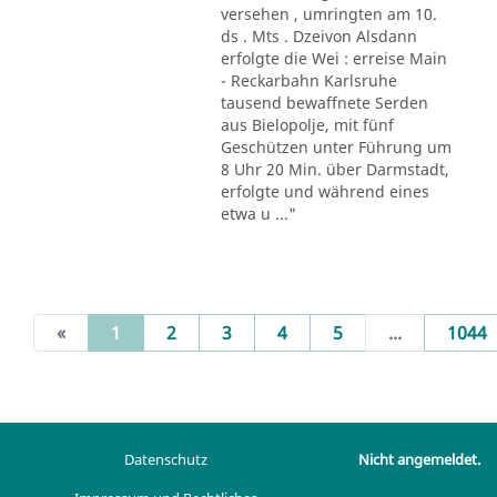
versehen , umringten am 10.
ds . Mts . Dzeivon Alsdann
erfolgte die Wei : erreise Main
- Reckarbahn Karlsruhe
tausend bewaffnete Serden
aus Bielopolje, mit fünf
Geschützen unter Führung um
8 Uhr 20 Min. über Darmstadt,
erfolgte und während eines
etwa u ..."
(current)
«
1
2
3
4
5
...
1044
Datenschutz
Nicht angemeldet.