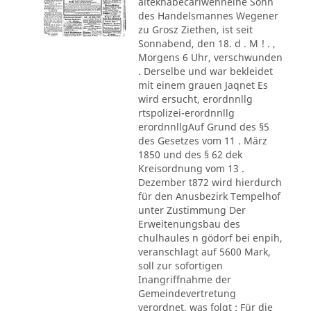
alteknabecarlwenneine Sohn
des Handelsmannes Wegener
zu Grosz Ziethen, ist seit
Sonnabend, den 18. d . M ! . ,
Morgens 6 Uhr, verschwunden
. Derselbe und war bekleidet
mit einem grauen Jaqnet Es
wird ersucht, erordnnllg
rtspolizei-erordnnllg
erordnnllgAuf Grund des §5
des Gesetzes vom 11 . März
1850 und des § 62 dek
Kreisordnung vom 13 .
Dezember t872 wird hierdurch
für den Anusbezirk Tempelhof
unter Zustimmung Der
Erweitenungsbau des
chulhaules n gödorf bei enpih,
veranschlagt auf 5600 Mark,
soll zur sofortigen
Inangriffnahme der
Gemeindevertretung
verordnet, was folgt : Für die