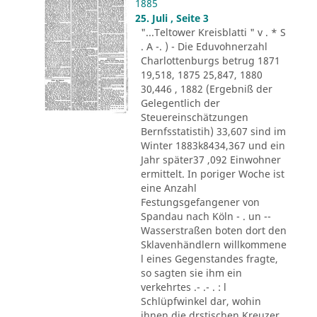
1885
25. Juli , Seite 3
"...Teltower Kreisblatti " v . * S
. A -. ) - Die Eduvohnerzahl
Charlottenburgs betrug 1871
19,518, 1875 25,847, 1880
30,446 , 1882 (Ergebniß der
Gelegentlich der
Steuereinschätzungen
Bernfsstatistih) 33,607 sind im
Winter 1883k8434,367 und ein
Jahr später37 ,092 Einwohner
ermittelt. In poriger Woche ist
eine Anzahl
Festungsgefangener von
Spandau nach Köln - . un --
Wasserstraßen boten dort den
Sklavenhändlern willkommene
l eines Gegenstandes fragte,
so sagten sie ihm ein
verkehrtes .- .- . : l
Schlüpfwinkel dar, wohin
ihnen die drstischen Kreuzer