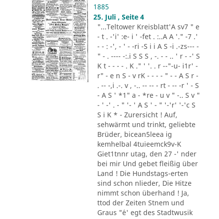
1885
25. Juli , Seite 4
"...Teltower Kreisblatt'A sv7 " e
- t . -'i' :e- i ' -fet . :..A A '." -7 .'
- - : -', - ' - -ri -S i i A S -i .-zs--- -
" - . ---- -:.i S S S , -. - - .. ' r - -' S
K t - - - - . K ." ' '. . r --"-u- i1r' -
r" - e n S - v rK - - - - " - - A S r -
. -- -,i .-. v , -.. -- -- - rt - -- -r ' - S
- A S ' *1" a - *re - u v " -.. S v "
- ' -' . - " '- ' A S ' - " '-'r' '-'c S
S i K * - Zurersicht ! Auf,
sehwärmt und trinkt, geliebte
Brüder, bicean5leea ig
kemhelbal 4tuieemck9v-K
Giet1tnnr utag, den 27 -' nder
bei mir Und gebet fleißig über
Land ! Die Hundstags-erten
sind schon nlieder, Die Hitze
nimmt schon überhand ! Ja,
ttod der Zeiten Stnem und
Graus "´e' egt des Stadtwusik