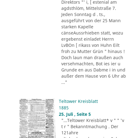
Direktors "' i, [ estenial am
agdsthlöm, Mittelstraße 7.
Jeden Sonntag d . ts.,
ausgeführt von der 25 Mann
starken Kapelle
cänseAussrhieben statt, wozu
ergebenst einladet Herrn
LvBOn [ rikass von Huhn Eilt
froh zu Mutter Grün " hinaus !
Doch laun man draußen auch
versehmachten, Bot ies ier u
Grunde en aus Dabme i in und
außer dem Hause von 6 Uhr ab
..."
Teltower Kreisblatt
1885
25. Juli , Seite 5
"...Teltower Kreisblatt* v " " 'v
t r " Bekanntmachung . Der
121ahre