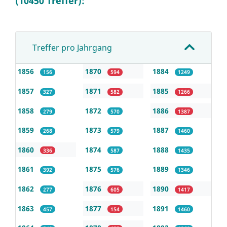
(10450 Treffer):
Treffer pro Jahrgang
1856
1870
1884
156
594
1249
1857
1871
1885
327
582
1266
1858
1872
1886
279
570
1387
1859
1873
1887
268
579
1460
1860
1874
1888
336
587
1435
1861
1875
1889
392
576
1346
1862
1876
1890
277
605
1417
1863
1877
1891
457
154
1460