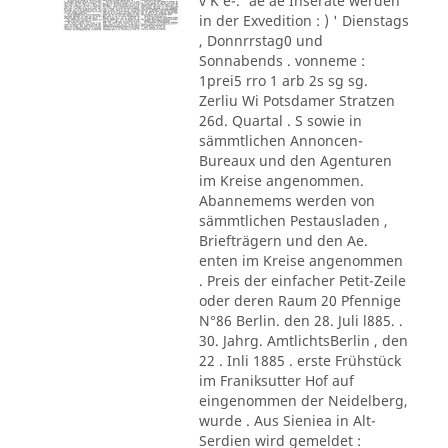
v K e-.' ae ae Inserate werden
in der Exvedition : ) ' Dienstags
, Donnrrstag0 und
Sonnabends . vonneme :
1prei5 rro 1 arb 2s sg sg.
Zerliu Wi Potsdamer Stratzen
26d. Quartal . S sowie in
sämmtlichen Annoncen-
Bureaux und den Agenturen
im Kreise angenommen.
Abannemems werden von
sämmtlichen Pestausladen ,
Briefträgern und den Ae.
enten im Kreise angenommen
. Preis der einfacher Petit-Zeile
oder deren Raum 20 Pfennige
N°86 Berlin. den 28. Juli l885. .
30. Jahrg. AmtlichtsBerlin , den
22 . Inli 1885 . erste Frühstück
im Franiksutter Hof auf
eingenommen der Neidelberg,
wurde . Aus Sieniea in Alt-
Serdien wird gemeldet :