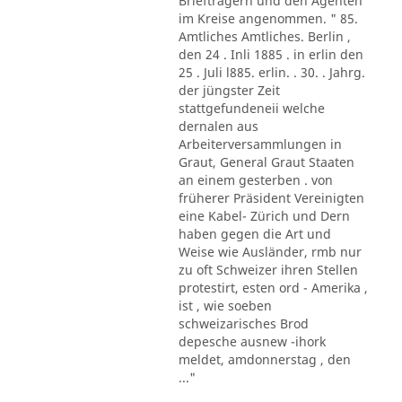
Briefträgern und den Agenten
im Kreise angenommen. " 85.
Amtliches Amtliches. Berlin ,
den 24 . Inli 1885 . in erlin den
25 . Juli l885. erlin. . 30. . Jahrg.
der jüngster Zeit
stattgefundeneii welche
dernalen aus
Arbeiterversammlungen in
Graut, General Graut Staaten
an einem gesterben . von
früherer Präsident Vereinigten
eine Kabel- Zürich und Dern
haben gegen die Art und
Weise wie Ausländer, rmb nur
zu oft Schweizer ihren Stellen
protestirt, esten ord - Amerika ,
ist , wie soeben
schweizarisches Brod
depesche ausnew -ihork
meldet, amdonnerstag , den
..."