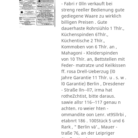
- Fabri r 0lln verkauft bei
streng reeller Bedienung gute
gediegene Waare zu wirklich
billigen Preisen . Gute
dauerhaste Rohrsiühlo 1 Thlr.,
Küchenspinden 6Thlr.,
Küchentische 2 Thlr.,
Kommoben von 6 Thlr. an ,
Mahagoni - Kleiderspinden
von 10 Thlr. an, Bettstellen mit
Feder- matratze und Keilkissen
ff. rosa Drell-Ueberzug (l0
Jahre Garantie 11 Thlr. u . s. w .
l0 Garantie) Berlin , Dresdener
- Straße lln--ll7, irma hat
rotheZchtist, bitte daraus.
sawie allsr 116--117 genau n
achten. ro weier hten -
ommandite oon Lenr. vt9Sllrbi ,
etabnrt 186 . 100Stück 5 und 6
Rark , " Berlin vä'., Mauer -
traße 76, an der Leipriger