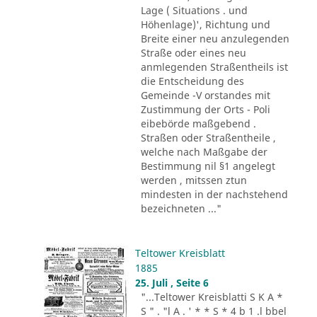
Lage ( Situations . und
Höhenlage)', Richtung und
Breite einer neu anzulegenden
Straße oder eines neu
anmlegenden Straßentheils ist
die Entscheidung des
Gemeinde -V orstandes mit
Zustimmung der Orts - Poli
eibebörde maßgebend .
Straßen oder Straßentheile ,
welche nach Maßgabe der
Bestimmung nil §1 angelegt
werden , mitssen ztun
mindesten in der nachstehend
bezeichneten ..."
Teltower Kreisblatt
1885
25. Juli , Seite 6
"...Teltower Kreisblatti S K A *
S " . "l A . ' * * S * 4 b 1 .l bbel