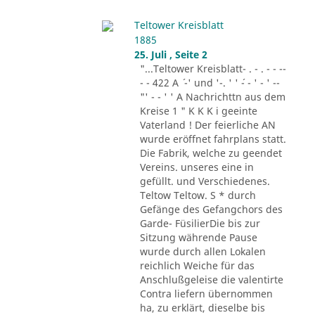
Teltower Kreisblatt
1885
25. Juli , Seite 2
"...Teltower Kreisblatt- . - . - - --
- - 422 A ´ -' und '-. ' ' ´- - ' - ' --
"' - - ' ' A Nachrichttn aus dem
Kreise 1 " K K K i geeinte
Vaterland ! Der feierliche AN
wurde eröffnet fahrplans statt.
Die Fabrik, welche zu geendet
Vereins. unseres eine in
gefüllt. und Verschiedenes.
Teltow Teltow. S * durch
Gefänge des Gefangchors des
Garde- FüsilierDie bis zur
Sitzung währende Pause
wurde durch allen Lokalen
reichlich Weiche für das
Anschlußgeleise die valentirte
Contra liefern übernommen
ha, zu erklärt, dieselbe bis