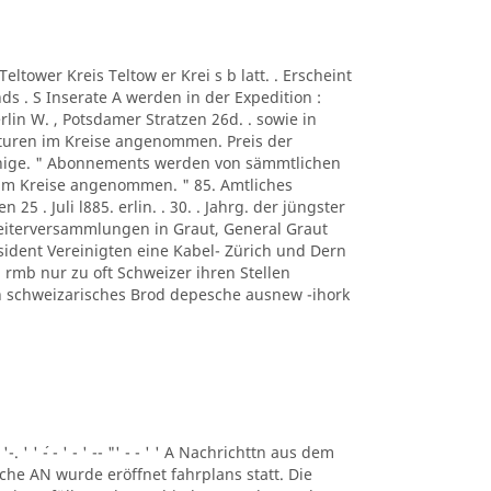
A Teltower Kreis Teltow er Krei s b latt. . Erscheint
s . S Inserate A werden in der Expedition :
rlin W. , Potsdamer Stratzen 26d. . sowie in
turen im Kreise angenommen. Preis der
ennige. " Abonnements werden von sämmtlichen
 im Kreise angenommen. " 85. Amtliches
n 25 . Juli l885. erlin. . 30. . Jahrg. der jüngster
beiterversammlungen in Graut, General Graut
sident Vereinigten eine Kabel- Zürich und Dern
rmb nur zu oft Schweizer ihren Stellen
eben schweizarisches Brod depesche ausnew -ihork
 '-. ' ' ´- - ' - ' -- "' - - ' ' A Nachrichttn aus dem
liche AN wurde eröffnet fahrplans statt. Die