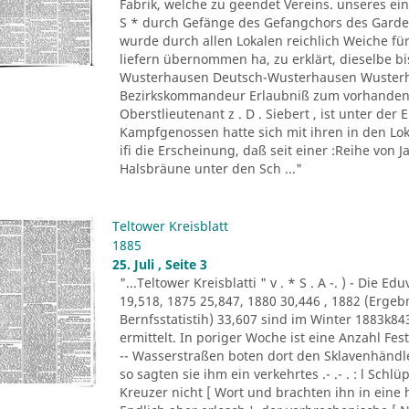
Fabrik, welche zu geendet Vereins. unseres ein
S * durch Gefänge des Gefangchors des Garde-
wurde durch allen Lokalen reichlich Weiche für
liefern übernommen ha, zu erklärt, dieselbe bi
Wusterhausen Deutsch-Wusterhausen Wusterha
Bezirkskommandeur Erlaubniß zum vorhandene
Oberstlieutenant z . D . Siebert , ist unter de
Kampfgenossen hatte sich mit ihren in den Lo
ifi die Erscheinung, daß seit einer :Reihe von Ja
Halsbräune unter den Sch ..."
Teltower Kreisblatt
1885
25. Juli , Seite 3
"...Teltower Kreisblatti " v . * S . A -. ) - Di
19,518, 1875 25,847, 1880 30,446 , 1882 (Erge
Bernfsstatistih) 33,607 sind im Winter 1883k8
ermittelt. In poriger Woche ist eine Anzahl F
-- Wasserstraßen boten dort den Sklavenhändl
so sagten sie ihm ein verkehrtes .- .- . : l Sch
Kreuzer nicht [ Wort und brachten ihn in eine 