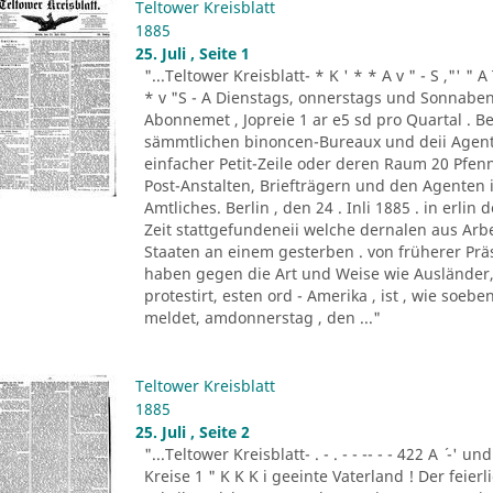
Teltower Kreisblatt
1885
25. Juli , Seite 1
"...Teltower Kreisblatt- * K ' * * A v " - S ,"' " 
* v "S - A Dienstags, onnerstags und Sonnabend
Abonnemet , Jopreie 1 ar e5 sd pro Quartal . Be
sämmtlichen binoncen-Bureaux und deii Agen
einfacher Petit-Zeile oder deren Raum 20 Pf
Post-Anstalten, Briefträgern und den Agenten
Amtliches. Berlin , den 24 . Inli 1885 . in erlin de
Zeit stattgefundeneii welche dernalen aus Ar
Staaten an einem gesterben . von früherer Prä
haben gegen die Art und Weise wie Ausländer, 
protestirt, esten ord - Amerika , ist , wie so
meldet, amdonnerstag , den ..."
Teltower Kreisblatt
1885
25. Juli , Seite 2
"...Teltower Kreisblatt- . - . - - -- - - 422 A ´ -' und
Kreise 1 " K K K i geeinte Vaterland ! Der feier