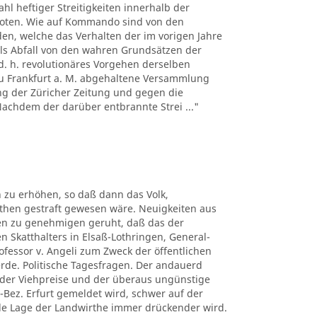
hl heftiger Streitigkeiten innerhalb der
boten. Wie auf Kommando sind von den
n, welche das Verhalten der im vorigen Jahre
ls Abfall von den wahren Grundsätzen der
d. h. revolutionäres Vorgehen derselben
 zu Frankfurt a. M. abgehaltene Versammlung
ng der Züricher Zeitung und gegen die
 Nachdem der darüber entbrannte Strei ..."
 zu erhöhen, so daß dann das Volk,
uthen gestraft gewesen wäre. Neuigkeiten aus
ben zu genehmigen geruht, daß das der
n Skatthalters in Elsaß-Lothringen, General-
rofessor v. Angeli zum Zweck der öffentlichen
erde. Politische Tagesfragen. Der andauerd
n der Viehpreise und der überaus ungünstige
-Bez. Erfurt gemeldet wird, schwer auf der
elle Lage der Landwirthe immer drückender wird.