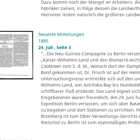
Dazu kommt noch der Mangel an Arbeitern, di
Fabriken ziehen, in Folge dessen die Landwir
Hierunter leiden natürlich die größeren Landwir
Neueste Mitteilungen
1885
24. Juli , Seite 3
"...Die Neu-Guinea-Compagnie zu Berlin versen
„Kaiser-Wilhelms-Land und den Bismarck-Archi
Cooktown vom 5. d. M., wonach dort der Dampfe
Bord gekommen ist. Dr. Finsch ist auf der Heim
Untersuchungsreise erstreckte sich auf den u
Wilhelms-Land, von Astriloba-Bay bis Humbold
schiffbarer Fluß entdeckt. Das Land eignet sich
Eingeborenen waren freundlich. Am 29. Juni ha
Expedition Berlin verlassen, um sich über Ba
zu begeben und dort Stationen zu errichten. 
Bromberg ist zum Ober-Verwaltungs-Gerichts-
Rietschel zu Berlin ist zum etatsmäßigen Profes