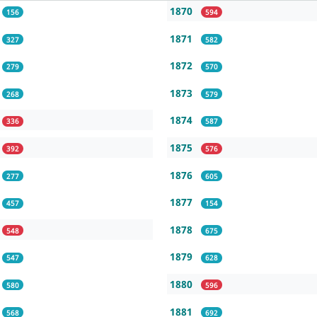
1870
156
594
1871
327
582
1872
279
570
1873
268
579
1874
336
587
1875
392
576
1876
277
605
1877
457
154
1878
548
675
1879
547
628
1880
580
596
1881
568
692