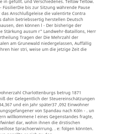
e in gefüllt. und Verschiedenes. Teltow Teltow.
 FüsilierDie bis zur Sitzung währende Pause
 das Anschlußgeleise die valentirte Contra
s dahin betriebssertig herstellen Deutsch
usen, den können l - Der bisherige der
 Stärkung ausum r" Landwehr-Bataillons, Herr
r Ertheilung Tragen der Die Mehrzahl der
kalen am Grunewald niedergelassen, Auffällig
hren hier stri, weise um die jetzige Zeit die
e Eduvohnerzahl Charlottenburgs betrug 1871
bniß der Gelegentlich der Steuereinschätzungen
434,367 und ein Jahr später37 ,092 Einwohner
estungsgefangener von Spandau nach Köln - . un
ern willkommene l eines Gegenstandes fragte,
lüpfwinkel dar, wohin ihnen die drstischen
heillose Sprachoerwirrung. . e: folgen könnten.