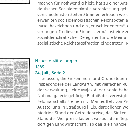
machen für nothwendig hielt, hat zu einer Anza
deutschen Socialdemokratie Veranlassung ge
verschiedensten Seiten Stimmen erhoben worde
erwählten socialdemokratischen Reichsboten a
Partei bezeichnen und ein „entschiedeneres", 
verlangen. In diesem Sinne ist zunächst eine
socialdemokratischer Delegirter für die Meinu
socialistische Reichstagsfraction eingetreten.
Neueste Mitteilungen
1885
24. Juli , Seite 2
"...müssen, die Einkommen- und Grundsteuern
insbesondere der Landwirth, mit vielfachen R
der Verwaltung. Seine Majestät der König ha
Nationalgalerie gehörige Bildniß des verewigte
Feldmarschalls Freiherrn v. Manteuffel , von P
Ausstellung in Straßburg i. Els. dargeliehen w
niedrige Stand der Getreidepreise, das Sinke
Stand der Wollpreise lasten , wie aus dem Reg.
dortigen Landwirthschaft , so daß die financi