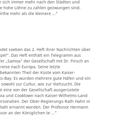
e sich immer mehr nach den Städten und
the hohe Löhne zu zahlen gezwungen sind.
the mehr als die kleinere ..."
det soeben das 2. Heft ihrer Nachrichten über
pel". Das Heft enthält ein Telegramm aus
r „Samoa" der Gesellschaft mit Dr. Finsch an
reise nach Europa. Seine letzte
nbekannten Theil der Küste vom Kaiser-
ts-Bay. Es wurden mehrere gute Häfen und ein
 sowohl zur Cultur, wie zur Viehzucht. Die
t eine von der Gesellschaft ausgerüstete
tavia und Cooktown nach Kaiser-Wilhelms-Land
Personalien. Der Ober-Regierungs-Rath Hahn in
Rath ernannt worden. Der Professor Hermann
sor an der Königlichen te ..."