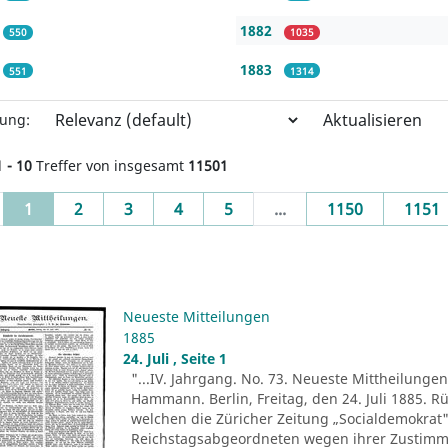
1882
550
1035
1883
551
1314
Aktualisieren
rung:
1 - 10
Treffer von insgesamt
11501
(current)
1
2
3
4
5
...
1150
1151
Neueste Mitteilungen
1885
24. Juli , Seite 1
"...IV. Jahrgang. No. 73. Neueste Mittheilungen.
Hammann. Berlin, Freitag, den 24. Juli 1885. R
welchen die Züricher Zeitung „Socialdemokrat" 
Reichstagsabgeordneten wegen ihrer Zustim