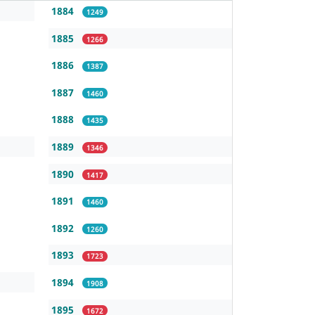
1884
1249
1885
1266
1886
1387
1887
1460
1888
1435
1889
1346
1890
1417
1891
1460
1892
1260
1893
1723
1894
1908
1895
1672