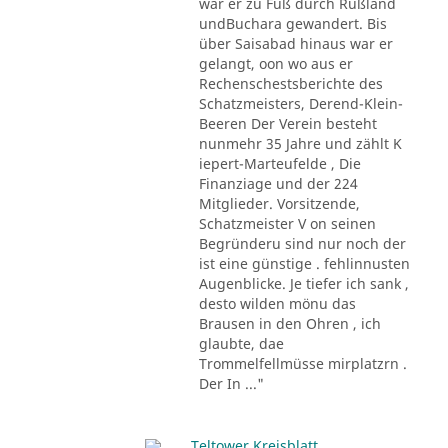
war er zu Fuß durch Rußland
undBuchara gewandert. Bis
über Saisabad hinaus war er
gelangt, oon wo aus er
Rechenschestsberichte des
Schatzmeisters, Derend-Klein-
Beeren Der Verein besteht
nunmehr 35 Jahre und zählt K
iepert-Marteufelde , Die
Finanziage und der 224
Mitglieder. Vorsitzende,
Schatzmeister V on seinen
Begründeru sind nur noch der
ist eine günstige . fehlinnusten
Augenblicke. Je tiefer ich sank ,
desto wilden mönu das
Brausen in den Ohren , ich
glaubte, dae
Trommelfellmüsse mirplatzrn .
Der In ..."
Teltower Kreisblatt