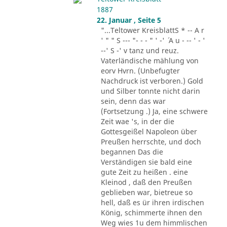
1887
22. Januar , Seite 5
"...Teltower KreisblattS * -- A r
' " " S --- "- - - " ' -' ´ A u - -- ' - '
--' S -' v tanz und reuz.
Vaterländische mählung von
eorv Hvrn. (Unbefugter
Nachdruck ist verboren.) Gold
und Silber tonnte nicht darin
sein, denn das war
(Fortsetzung .) Ja, eine schwere
Zeit wae 's, in der die
Gottesgeißel Napoleon über
Preußen herrschte, und doch
begannen Das die
Verständigen sie bald eine
gute Zeit zu heißen . eine
Kleinod , daß den Preußen
geblieben war, bietreue so
hell, daß es ür ihren irdischen
König, schimmerte ihnen den
Weg wies 1u dem himmlischen