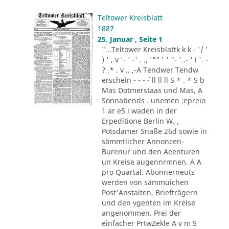
Teltower Kreisblatt
1887
25. Januar , Seite 1
"...Teltower Kreisblattk k k - '/ '
) ' , v '- ' -' . ., '"" ' ' "- '..- ' i '. -
? .* . v .. ,-A Tendwer Tendw
erschein - - - ´- ll ll ll S * . * S b
Mas Dotmerstaas und Mas, A
Sonnabends . unemen :epreio
1 ar e5 i waden in der
Erpeditione Berlin W. ,
Potsdamer Snaße 26d sowie in
sämmtlicher Annoncen-
Burenur und den Aeenturen
un Kreise augennrmnen. A A
pro Quartal. Abonnerneuts
werden von sämmuichen
Post'Anstalten, Briefträgern
und den vgenten im Kreise
angenommen. Prei der
einfacher PrtwZekle A v m S