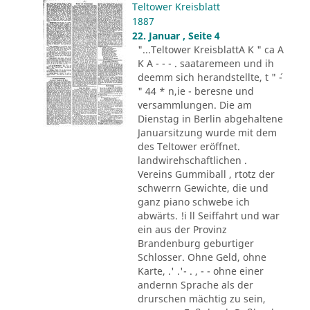
Teltower Kreisblatt
1887
22. Januar , Seite 4
"...Teltower KreisblattA K " ca A
K A - - - . saataremeen und ih
deemm sich herandstellte, t " ´-
" 44 * n,ie - beresne und
versammlungen. Die am
Dienstag in Berlin abgehaltene
Januarsitzung wurde mit dem
des Teltower eröffnet.
landwirehschaftlichen .
Vereins Gummiball , rtotz der
schwerrn Gewichte, die und
ganz piano schwebe ich
abwärts. !i ll Seiffahrt und war
ein aus der Provinz
Brandenburg geburtiger
Schlosser. Ohne Geld, ohne
Karte, .' .'- . , - - ohne einer
andernn Sprache als der
drurschen mächtig zu sein,