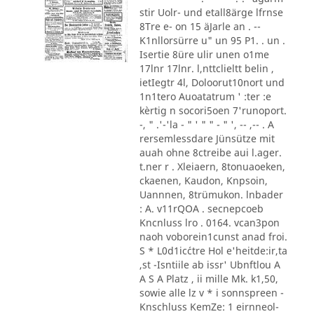
stir Uolr- und etall8ärge lfrnse
8Tre e- on 15 äJarle an . --
K1nllorsürre u" un 95 P1. . un .
Isertie 8üre ulir unen o1me
17lnr 17lnr. l,nttclieltt belin ,
ietIegtr 4l, Doloorut10nort und
1n1tero Auoatatrum ' :ter :e
kèrtig n socori5oen 7'runoport.
-, " .'-'la - " ' " " - " ', -- ,-- . A
rersemlessdare Jünsütze mit
auah ohne 8ctreibe aui l.ager.
t.ner r . Xleiaern, 8tonuaoeken,
ckaenen, Kaudon, Knpsoin,
Uannnen, 8trümukon. lnbader
: A. v11rQOA . secnepcoeb
Kncnluss lro . 0164. vcan3pon
naoh voborein1cunst anad froi.
S * L0d1ic´ctre Hol e'heitde:ir,ta
,st -Isntiile ab issr' Ubnftlou A
A S A Platz , ii mille Mk. k1,50,
sowie alle lz v * i sonnspreen -
Knschluss KemZe: 1 eirnneol-