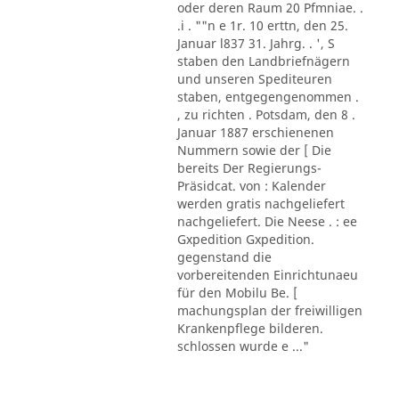
oder deren Raum 20 Pfmniae. .
.i . ""n e 1r. 10 erttn, den 25.
Januar l837 31. Jahrg. . ', S
staben den Landbriefnägern
und unseren Spediteuren
staben, entgegengenommen .
, zu richten . Potsdam, den 8 .
Januar 1887 erschienenen
Nummern sowie der [ Die
bereits Der Regierungs-
Präsidcat. von : Kalender
werden gratis nachgeliefert
nachgeliefert. Die Neese . : ee
Gxpedition Gxpedition.
gegenstand die
vorbereitenden Einrichtunaeu
für den Mobilu Be. [
machungsplan der freiwilligen
Krankenpflege bilderen.
schlossen wurde e ..."