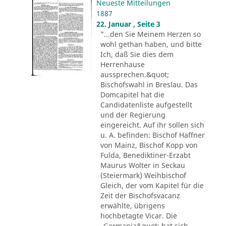
Neueste Mitteilungen
1887
22. Januar , Seite 3
"...den Sie Meinem Herzen so
wohl gethan haben, und bitte
Ich, daß Sie dies dem
Herrenhause
aussprechen.&quot;
Bischofswahl in Breslau. Das
Domcapitel hat die
Candidatenliste aufgestellt
und der Regierung
eingereicht. Auf ihr sollen sich
u. A. befinden: Bischof Haffner
von Mainz, Bischof Kopp von
Fulda, Benediktiner-Erzabt
Maurus Wolter in Seckau
(Steiermark) Weihbischof
Gleich, der vom Kapitel für die
Zeit der Bischofsvacanz
erwählte, übrigens
hochbetagte Vicar. Die
„Germania&quot; hat sich