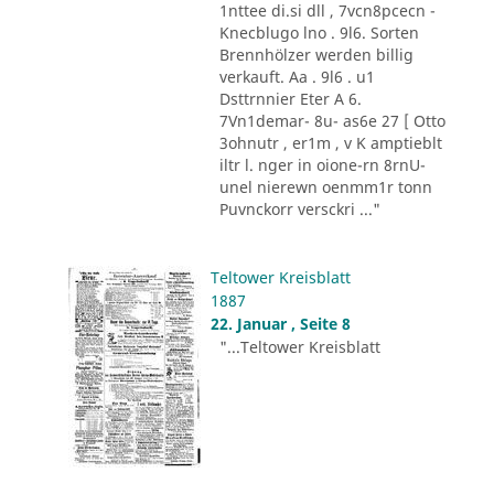
1nttee di.si dll , 7vcn8pcecn -
Knecblugo lno . 9l6. Sorten
Brennhölzer werden billig
verkauft. Aa . 9l6 . u1
Dsttrnnier Eter A 6.
7Vn1demar- 8u- as6e 27 [ Otto
3ohnutr , er1m , v K amptieblt
iltr l. nger in oione-rn 8rnU-
unel nierewn oenmm1r tonn
Puvnckorr versckri ..."
Teltower Kreisblatt
1887
22. Januar , Seite 8
"...Teltower Kreisblatt