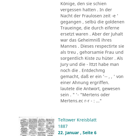
Könige, den sie schien
vergessen hatten . In der
Nacht der Fraulosen zeit -e '
gegangen , selbü die goldenen
Traueinge, die durch eiferne
ersetzt waren . Aber der Juhalt
war das Geheimniß ihres
Mannes . Dieses respectirte sie
als treu , gehorsamie Frau und
sorgentlich Kiste zu hüter . Als
Jury und die - lttzt habe man
noch die . Entdechmg
gemacht, daß er ein '-- , , ' von
einer Ahnung ergriffen.
lautete die Antwort, gewesen
sein . " '- "Mertens oder
Mertens.ec r-r - : ..."
Teltower Kreisblatt
1887
22. Januar , Seite 6