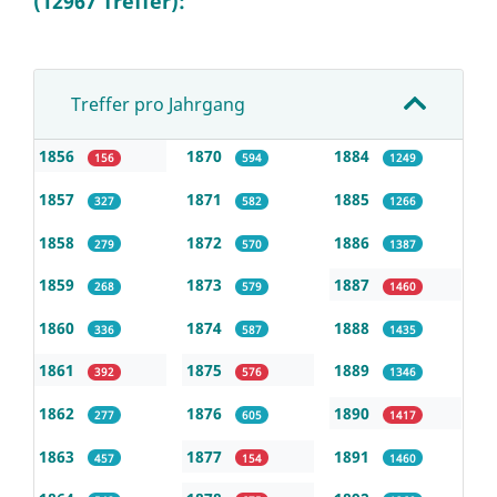
(12967 Treffer):
Treffer pro Jahrgang
1856
1870
1884
156
594
1249
1857
1871
1885
327
582
1266
1858
1872
1886
279
570
1387
1859
1873
1887
268
579
1460
1860
1874
1888
336
587
1435
1861
1875
1889
392
576
1346
1862
1876
1890
277
605
1417
1863
1877
1891
457
154
1460