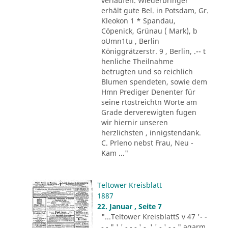
verlaufen. Wiederbringer
erhält gute Bel. in Potsdam, Gr.
Kleokon 1 * Spandau,
Cöpenick, Grünau ( Mark), b
oUmn1tu , Berlin
Königgrätzerstr. 9 , Berlin, .-- t
henliche Theilnahme
betrugten und so reichlich
Blumen spendeten, sowie dem
Hmn Prediger Denenter für
seine rtostreichtn Worte am
Grade derverewigten fugen
wir hiernir unseren
herzlichsten , innigstendank.
C. Prleno nebst Frau, Neu -
Kam ..."
Teltower Kreisblatt
1887
22. Januar , Seite 7
"...Teltower KreisblattS v 47 '- -
- - " ' ' - - - ' -. ' ' - ' -.-." agarm