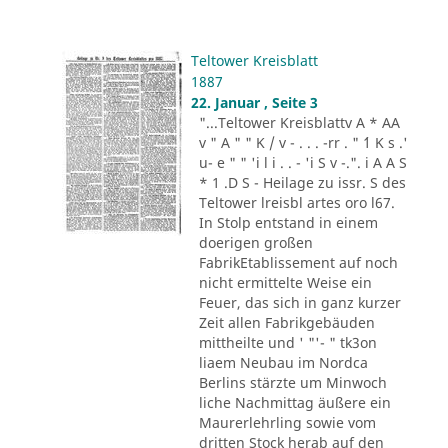
Teltower Kreisblatt
1887
22. Januar , Seite 3
"...Teltower Kreisblattv A * AA
v " A " " K / v - . . . -rr . " ´1 K s .'
u- e " " 'i l i . . - 'i S v -.". i A A S
* 1 .D S - Heilage zu issr. S des
Teltower lreisbl artes oro l67.
In Stolp entstand in einem
doerigen großen
FabrikEtablissement auf noch
nicht ermittelte Weise ein
Feuer, das sich in ganz kurzer
Zeit allen Fabrikgebäuden
mittheilte und ' "'- " tk3on
liaem Neubau im Nordca
Berlins stärzte um Minwoch
liche Nachmittag äußere ein
Maurerlehrling sowie vom
dritten Stock herab auf den