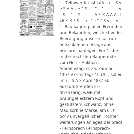
"...Teltower Kreisblatte . e - S v
e S A A v * " S :- . " . .' ' . - - -- v
" S -- ' . . S - - - . . A * K A A A . l
46 * K S S -- -r- ' e " " S v s . v -
' . Bautsagung. ullen Freunden
und Bekannten, welche bei der
Beerdigung unserer so früh
entschlafenen nträge aus
ernsprechanlagen. Für 1. die
in der nächsten Bauperiode
vom Holz - Anktion .
Amdienstag, d. 25. Zaunar
13b7 V ormittags 10 Uhr, sollen
im i .. S A S April 1887 ab
auszuführenden Er-
fitrzhaarig, weiß mit
braungeflecktem Kopf und
gestutztem Schwanz, ohne
Maulkorb ie Marke, am 6 . t
bo"v unvergeßlichen Tochter
weiterungen anlagea der Stadt
- Fernsprech Fernsprech-