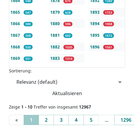
1864
1878
1892
548
675
1260
1865
1879
1893
547
628
1723
1866
1880
1894
580
596
1908
1867
1881
1895
568
692
1672
1868
1882
1896
550
1035
1561
1869
1883
551
1314
Sortierung:
Aktualisieren
Zeige
1 - 10
Treffer von insgesamt
12967
(current)
«
1
2
3
4
5
...
1296