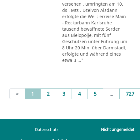
versehen , umringten am 10.
ds . Mts . Dzeivon Alsdann
erfolgte die Wei : erreise Main
- Reckarbahn Karlsruhe
tausend bewaffnete Serden
aus Bielopolje, mit fünf
Geschützen unter Führung um
8 Uhr 20 Min. über Darmstadt,
erfolgte und während eines
etwa u ..."
(current)
«
1
2
3
4
5
...
727
Datenschutz
Nicht angemeldet.