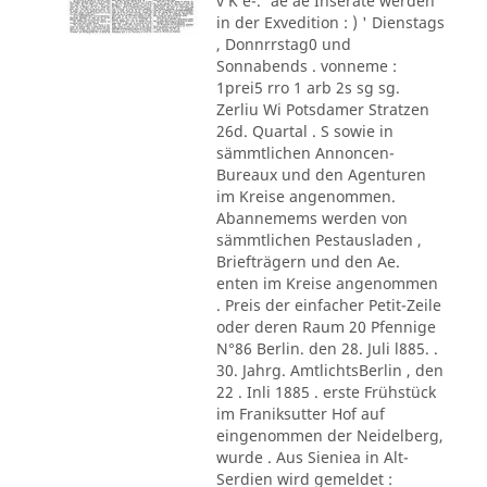
v K e-.' ae ae Inserate werden
in der Exvedition : ) ' Dienstags
, Donnrrstag0 und
Sonnabends . vonneme :
1prei5 rro 1 arb 2s sg sg.
Zerliu Wi Potsdamer Stratzen
26d. Quartal . S sowie in
sämmtlichen Annoncen-
Bureaux und den Agenturen
im Kreise angenommen.
Abannemems werden von
sämmtlichen Pestausladen ,
Briefträgern und den Ae.
enten im Kreise angenommen
. Preis der einfacher Petit-Zeile
oder deren Raum 20 Pfennige
N°86 Berlin. den 28. Juli l885. .
30. Jahrg. AmtlichtsBerlin , den
22 . Inli 1885 . erste Frühstück
im Franiksutter Hof auf
eingenommen der Neidelberg,
wurde . Aus Sieniea in Alt-
Serdien wird gemeldet :