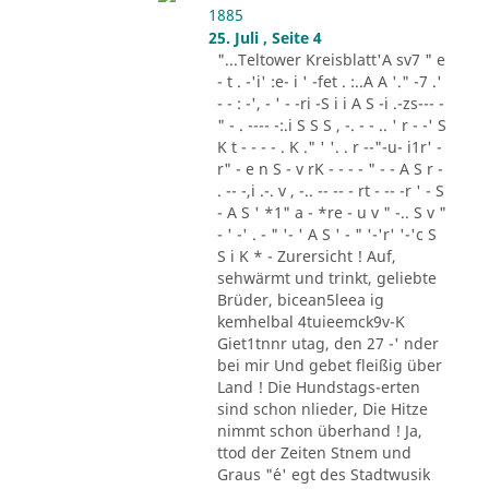
1885
25. Juli , Seite 4
"...Teltower Kreisblatt'A sv7 " e
- t . -'i' :e- i ' -fet . :..A A '." -7 .'
- - : -', - ' - -ri -S i i A S -i .-zs--- -
" - . ---- -:.i S S S , -. - - .. ' r - -' S
K t - - - - . K ." ' '. . r --"-u- i1r' -
r" - e n S - v rK - - - - " - - A S r -
. -- -,i .-. v , -.. -- -- - rt - -- -r ' - S
- A S ' *1" a - *re - u v " -.. S v "
- ' -' . - " '- ' A S ' - " '-'r' '-'c S
S i K * - Zurersicht ! Auf,
sehwärmt und trinkt, geliebte
Brüder, bicean5leea ig
kemhelbal 4tuieemck9v-K
Giet1tnnr utag, den 27 -' nder
bei mir Und gebet fleißig über
Land ! Die Hundstags-erten
sind schon nlieder, Die Hitze
nimmt schon überhand ! Ja,
ttod der Zeiten Stnem und
Graus "´e' egt des Stadtwusik