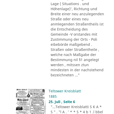
Lage ( Situations . und
Höhenlage)', Richtung und
Breite einer neu anzulegenden
Straße oder eines neu
anmlegenden Straßentheils ist
die Entscheidung des
Gemeinde -V orstandes mit
Zustimmung der Orts - Poli
eibebörde maßgebend .
Straßen oder Straßentheile ,
welche nach Maßgabe der
Bestimmung nil §1 angelegt
werden , mitssen ztun
mindesten in der nachstehend
bezeichneten ..."
Teltower Kreisblatt
1885
25. Juli , Seite 6
"...Teltower Kreisblatti S K A *
S " . "l A . ' * * S * 4 b 1 .l bbel