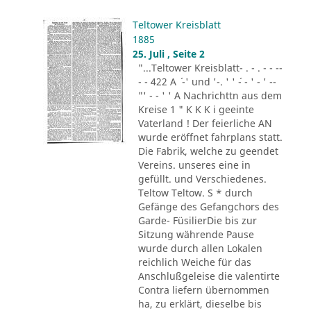
Teltower Kreisblatt
1885
25. Juli , Seite 2
"...Teltower Kreisblatt- . - . - - --
- - 422 A ´ -' und '-. ' ' ´- - ' - ' --
"' - - ' ' A Nachrichttn aus dem
Kreise 1 " K K K i geeinte
Vaterland ! Der feierliche AN
wurde eröffnet fahrplans statt.
Die Fabrik, welche zu geendet
Vereins. unseres eine in
gefüllt. und Verschiedenes.
Teltow Teltow. S * durch
Gefänge des Gefangchors des
Garde- FüsilierDie bis zur
Sitzung währende Pause
wurde durch allen Lokalen
reichlich Weiche für das
Anschlußgeleise die valentirte
Contra liefern übernommen
ha, zu erklärt, dieselbe bis