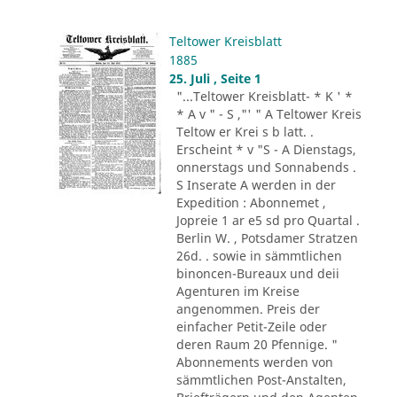
Teltower Kreisblatt
1885
25. Juli , Seite 1
"...Teltower Kreisblatt- * K ' *
* A v " - S ,"' " A Teltower Kreis
Teltow er Krei s b latt. .
Erscheint * v "S - A Dienstags,
onnerstags und Sonnabends .
S Inserate A werden in der
Expedition : Abonnemet ,
Jopreie 1 ar e5 sd pro Quartal .
Berlin W. , Potsdamer Stratzen
26d. . sowie in sämmtlichen
binoncen-Bureaux und deii
Agenturen im Kreise
angenommen. Preis der
einfacher Petit-Zeile oder
deren Raum 20 Pfennige. "
Abonnements werden von
sämmtlichen Post-Anstalten,