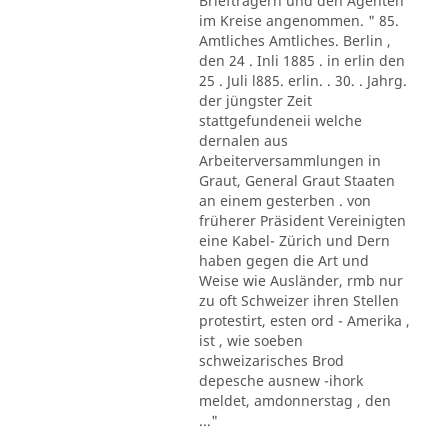
Briefträgern und den Agenten
im Kreise angenommen. " 85.
Amtliches Amtliches. Berlin ,
den 24 . Inli 1885 . in erlin den
25 . Juli l885. erlin. . 30. . Jahrg.
der jüngster Zeit
stattgefundeneii welche
dernalen aus
Arbeiterversammlungen in
Graut, General Graut Staaten
an einem gesterben . von
früherer Präsident Vereinigten
eine Kabel- Zürich und Dern
haben gegen die Art und
Weise wie Ausländer, rmb nur
zu oft Schweizer ihren Stellen
protestirt, esten ord - Amerika ,
ist , wie soeben
schweizarisches Brod
depesche ausnew -ihork
meldet, amdonnerstag , den
..."