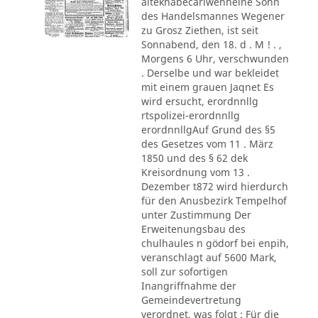
alteknabecarlwenneine Sohn
des Handelsmannes Wegener
zu Grosz Ziethen, ist seit
Sonnabend, den 18. d . M ! . ,
Morgens 6 Uhr, verschwunden
. Derselbe und war bekleidet
mit einem grauen Jaqnet Es
wird ersucht, erordnnllg
rtspolizei-erordnnllg
erordnnllgAuf Grund des §5
des Gesetzes vom 11 . März
1850 und des § 62 dek
Kreisordnung vom 13 .
Dezember t872 wird hierdurch
für den Anusbezirk Tempelhof
unter Zustimmung Der
Erweitenungsbau des
chulhaules n gödorf bei enpih,
veranschlagt auf 5600 Mark,
soll zur sofortigen
Inangriffnahme der
Gemeindevertretung
verordnet, was folgt : Für die