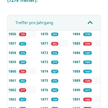
(7279 Treffer):
Treffer pro Jahrgang
1856
1870
1884
156
594
1249
1857
1871
1885
327
582
1266
1858
1872
1886
279
570
1387
1859
1873
1887
268
579
1460
1860
1874
1888
336
587
1435
1861
1875
1889
392
576
1346
1862
1876
1890
277
605
1417
1863
1877
1891
457
154
1460