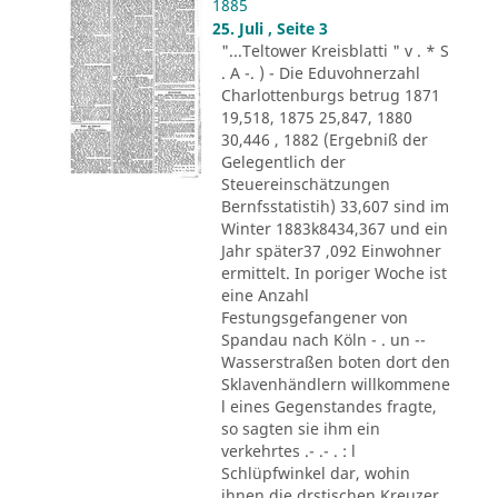
1885
25. Juli , Seite 3
"...Teltower Kreisblatti " v . * S
. A -. ) - Die Eduvohnerzahl
Charlottenburgs betrug 1871
19,518, 1875 25,847, 1880
30,446 , 1882 (Ergebniß der
Gelegentlich der
Steuereinschätzungen
Bernfsstatistih) 33,607 sind im
Winter 1883k8434,367 und ein
Jahr später37 ,092 Einwohner
ermittelt. In poriger Woche ist
eine Anzahl
Festungsgefangener von
Spandau nach Köln - . un --
Wasserstraßen boten dort den
Sklavenhändlern willkommene
l eines Gegenstandes fragte,
so sagten sie ihm ein
verkehrtes .- .- . : l
Schlüpfwinkel dar, wohin
ihnen die drstischen Kreuzer