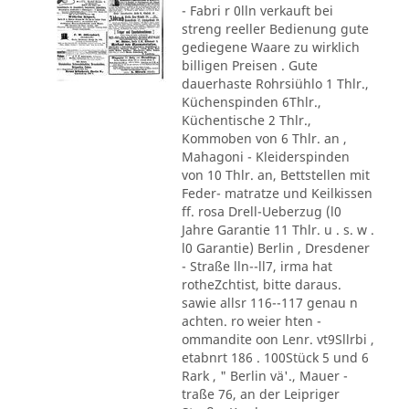
- Fabri r 0lln verkauft bei
streng reeller Bedienung gute
gediegene Waare zu wirklich
billigen Preisen . Gute
dauerhaste Rohrsiühlo 1 Thlr.,
Küchenspinden 6Thlr.,
Küchentische 2 Thlr.,
Kommoben von 6 Thlr. an ,
Mahagoni - Kleiderspinden
von 10 Thlr. an, Bettstellen mit
Feder- matratze und Keilkissen
ff. rosa Drell-Ueberzug (l0
Jahre Garantie 11 Thlr. u . s. w .
l0 Garantie) Berlin , Dresdener
- Straße lln--ll7, irma hat
rotheZchtist, bitte daraus.
sawie allsr 116--117 genau n
achten. ro weier hten -
ommandite oon Lenr. vt9Sllrbi ,
etabnrt 186 . 100Stück 5 und 6
Rark , " Berlin vä'., Mauer -
traße 76, an der Leipriger