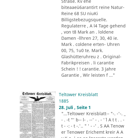
Straße. Kv ehe
biteaaeü6arantirt reine Natur-
Reine 68 SU niuKi
Billigstebezugsquelle.
Regulaterre , A l4 Tage gehend
, von t8 Mark an . loldene
Damen -llhren 27, 30, 40 ie.
Mark . coldene erten- Uhren
00, 75, 1u0 te. Mark.
Glashütteruhreu z . Original-
Fabrikpreisen . li carantie
Schein ! ! carantie. 3 Jahre
Garantie , Wir leisten f ..."
Teltower Kreisblatt
1885
28. Juli , Seite 1
"...Teltower Kreisblatt-- "-. -'-. _
- . -t "' b-- l- . --' - . - '´ l A t t . . -
t - -: - t -.'.. " ' - -' . S AA Tenow
er Tenower Erichemt kreir A A