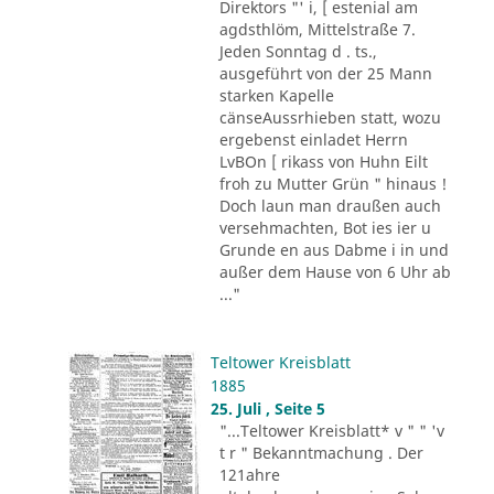
Direktors "' i, [ estenial am
agdsthlöm, Mittelstraße 7.
Jeden Sonntag d . ts.,
ausgeführt von der 25 Mann
starken Kapelle
cänseAussrhieben statt, wozu
ergebenst einladet Herrn
LvBOn [ rikass von Huhn Eilt
froh zu Mutter Grün " hinaus !
Doch laun man draußen auch
versehmachten, Bot ies ier u
Grunde en aus Dabme i in und
außer dem Hause von 6 Uhr ab
..."
Teltower Kreisblatt
1885
25. Juli , Seite 5
"...Teltower Kreisblatt* v " " 'v
t r " Bekanntmachung . Der
121ahre