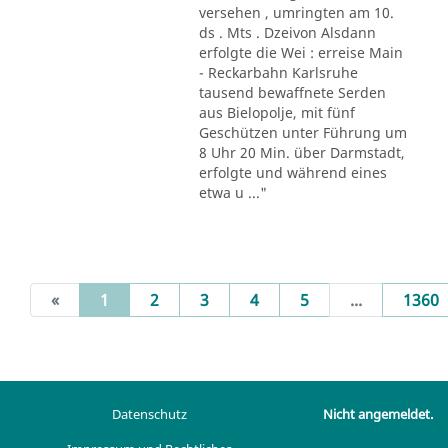
versehen , umringten am 10.
ds . Mts . Dzeivon Alsdann
erfolgte die Wei : erreise Main
- Reckarbahn Karlsruhe
tausend bewaffnete Serden
aus Bielopolje, mit fünf
Geschützen unter Führung um
8 Uhr 20 Min. über Darmstadt,
erfolgte und während eines
etwa u ..."
(current)
«
1
2
3
4
5
...
1360
Datenschutz
Nicht angemeldet.