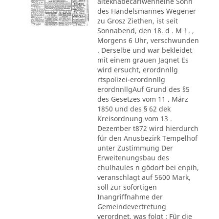
alteknabecarlwenneine Sohn
des Handelsmannes Wegener
zu Grosz Ziethen, ist seit
Sonnabend, den 18. d . M ! . ,
Morgens 6 Uhr, verschwunden
. Derselbe und war bekleidet
mit einem grauen Jaqnet Es
wird ersucht, erordnnllg
rtspolizei-erordnnllg
erordnnllgAuf Grund des §5
des Gesetzes vom 11 . März
1850 und des § 62 dek
Kreisordnung vom 13 .
Dezember t872 wird hierdurch
für den Anusbezirk Tempelhof
unter Zustimmung Der
Erweitenungsbau des
chulhaules n gödorf bei enpih,
veranschlagt auf 5600 Mark,
soll zur sofortigen
Inangriffnahme der
Gemeindevertretung
verordnet, was folgt : Für die