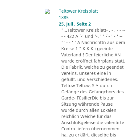
Teltower Kreisblatt
1885
25. Juli , Seite 2
"...Teltower Kreisblatt- . - . - - --
- - 422 A ´ -' und '-. ' ' ´- - ' - ' --
"' - - ' ' A Nachrichttn aus dem
Kreise 1 " K K K i geeinte
Vaterland ! Der feierliche AN
wurde eröffnet fahrplans statt.
Die Fabrik, welche zu geendet
Vereins. unseres eine in
gefüllt. und Verschiedenes.
Teltow Teltow. S * durch
Gefänge des Gefangchors des
Garde- FüsilierDie bis zur
Sitzung währende Pause
wurde durch allen Lokalen
reichlich Weiche für das
Anschlußgeleise die valentirte
Contra liefern übernommen
ha, zu erklärt, dieselbe bis