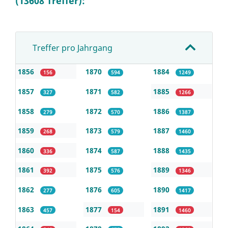
(13608 Treffer):
Treffer pro Jahrgang
1856
1870
1884
156
594
1249
1857
1871
1885
327
582
1266
1858
1872
1886
279
570
1387
1859
1873
1887
268
579
1460
1860
1874
1888
336
587
1435
1861
1875
1889
392
576
1346
1862
1876
1890
277
605
1417
1863
1877
1891
457
154
1460