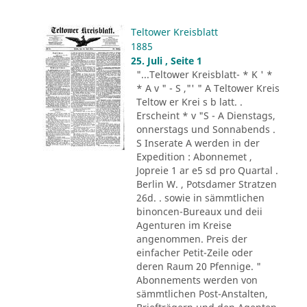
Teltower Kreisblatt
1885
25. Juli , Seite 1
"...Teltower Kreisblatt- * K ' *
* A v " - S ,"' " A Teltower Kreis
Teltow er Krei s b latt. .
Erscheint * v "S - A Dienstags,
onnerstags und Sonnabends .
S Inserate A werden in der
Expedition : Abonnemet ,
Jopreie 1 ar e5 sd pro Quartal .
Berlin W. , Potsdamer Stratzen
26d. . sowie in sämmtlichen
binoncen-Bureaux und deii
Agenturen im Kreise
angenommen. Preis der
einfacher Petit-Zeile oder
deren Raum 20 Pfennige. "
Abonnements werden von
sämmtlichen Post-Anstalten,