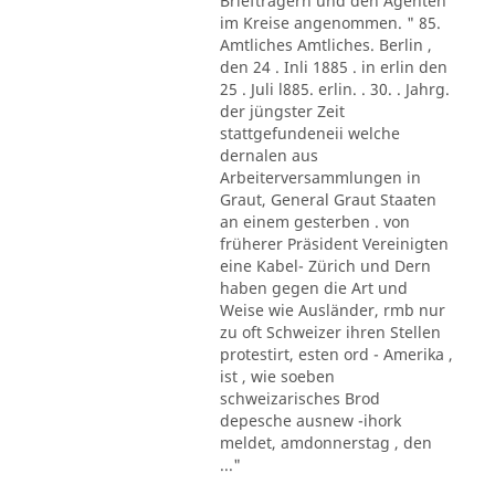
Briefträgern und den Agenten
im Kreise angenommen. " 85.
Amtliches Amtliches. Berlin ,
den 24 . Inli 1885 . in erlin den
25 . Juli l885. erlin. . 30. . Jahrg.
der jüngster Zeit
stattgefundeneii welche
dernalen aus
Arbeiterversammlungen in
Graut, General Graut Staaten
an einem gesterben . von
früherer Präsident Vereinigten
eine Kabel- Zürich und Dern
haben gegen die Art und
Weise wie Ausländer, rmb nur
zu oft Schweizer ihren Stellen
protestirt, esten ord - Amerika ,
ist , wie soeben
schweizarisches Brod
depesche ausnew -ihork
meldet, amdonnerstag , den
..."