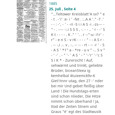
1885
25. Juli , Seite 4
"...Teltower Kreisblatt'A sv7 " e
- t . -'i' :e- i ' -fet . :..A A '." -7 .'
- - : -', - ' - -ri -S i i A S -i .-zs--- -
" - . ---- -:.i S S S , -. - - .. ' r - -' S
K t - - - - . K ." ' '. . r --"-u- i1r' -
r" - e n S - v rK - - - - " - - A S r -
. -- -,i .-. v , -.. -- -- - rt - -- -r ' - S
- A S ' *1" a - *re - u v " -.. S v "
- ' -' . - " '- ' A S ' - " '-'r' '-'c S
S i K * - Zurersicht ! Auf,
sehwärmt und trinkt, geliebte
Brüder, bicean5leea ig
kemhelbal 4tuieemck9v-K
Giet1tnnr utag, den 27 -' nder
bei mir Und gebet fleißig über
Land ! Die Hundstags-erten
sind schon nlieder, Die Hitze
nimmt schon überhand ! Ja,
ttod der Zeiten Stnem und
Graus "´e' egt des Stadtwusik