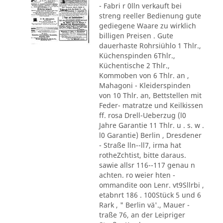
- Fabri r 0lln verkauft bei
streng reeller Bedienung gute
gediegene Waare zu wirklich
billigen Preisen . Gute
dauerhaste Rohrsiühlo 1 Thlr.,
Küchenspinden 6Thlr.,
Küchentische 2 Thlr.,
Kommoben von 6 Thlr. an ,
Mahagoni - Kleiderspinden
von 10 Thlr. an, Bettstellen mit
Feder- matratze und Keilkissen
ff. rosa Drell-Ueberzug (l0
Jahre Garantie 11 Thlr. u . s. w .
l0 Garantie) Berlin , Dresdener
- Straße lln--ll7, irma hat
rotheZchtist, bitte daraus.
sawie allsr 116--117 genau n
achten. ro weier hten -
ommandite oon Lenr. vt9Sllrbi ,
etabnrt 186 . 100Stück 5 und 6
Rark , " Berlin vä'., Mauer -
traße 76, an der Leipriger