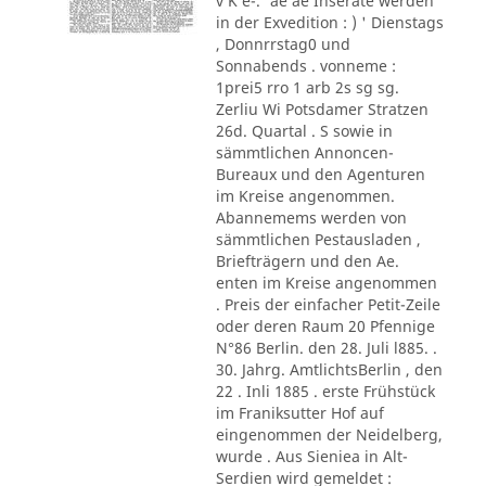
v K e-.' ae ae Inserate werden
in der Exvedition : ) ' Dienstags
, Donnrrstag0 und
Sonnabends . vonneme :
1prei5 rro 1 arb 2s sg sg.
Zerliu Wi Potsdamer Stratzen
26d. Quartal . S sowie in
sämmtlichen Annoncen-
Bureaux und den Agenturen
im Kreise angenommen.
Abannemems werden von
sämmtlichen Pestausladen ,
Briefträgern und den Ae.
enten im Kreise angenommen
. Preis der einfacher Petit-Zeile
oder deren Raum 20 Pfennige
N°86 Berlin. den 28. Juli l885. .
30. Jahrg. AmtlichtsBerlin , den
22 . Inli 1885 . erste Frühstück
im Franiksutter Hof auf
eingenommen der Neidelberg,
wurde . Aus Sieniea in Alt-
Serdien wird gemeldet :