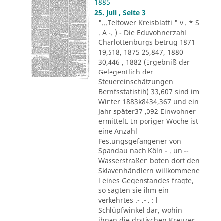
1885
25. Juli , Seite 3
"...Teltower Kreisblatti " v . * S
. A -. ) - Die Eduvohnerzahl
Charlottenburgs betrug 1871
19,518, 1875 25,847, 1880
30,446 , 1882 (Ergebniß der
Gelegentlich der
Steuereinschätzungen
Bernfsstatistih) 33,607 sind im
Winter 1883k8434,367 und ein
Jahr später37 ,092 Einwohner
ermittelt. In poriger Woche ist
eine Anzahl
Festungsgefangener von
Spandau nach Köln - . un --
Wasserstraßen boten dort den
Sklavenhändlern willkommene
l eines Gegenstandes fragte,
so sagten sie ihm ein
verkehrtes .- .- . : l
Schlüpfwinkel dar, wohin
ihnen die drstischen Kreuzer