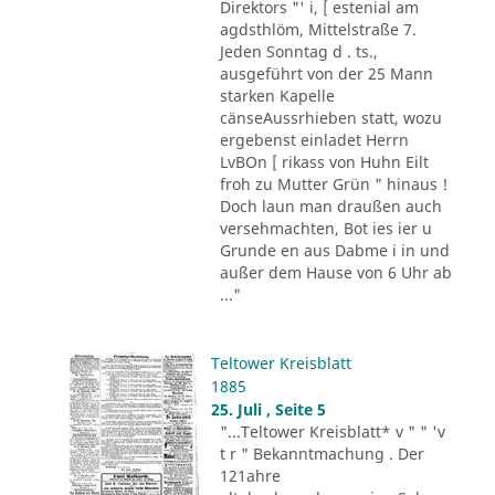
Direktors "' i, [ estenial am
agdsthlöm, Mittelstraße 7.
Jeden Sonntag d . ts.,
ausgeführt von der 25 Mann
starken Kapelle
cänseAussrhieben statt, wozu
ergebenst einladet Herrn
LvBOn [ rikass von Huhn Eilt
froh zu Mutter Grün " hinaus !
Doch laun man draußen auch
versehmachten, Bot ies ier u
Grunde en aus Dabme i in und
außer dem Hause von 6 Uhr ab
..."
Teltower Kreisblatt
1885
25. Juli , Seite 5
"...Teltower Kreisblatt* v " " 'v
t r " Bekanntmachung . Der
121ahre