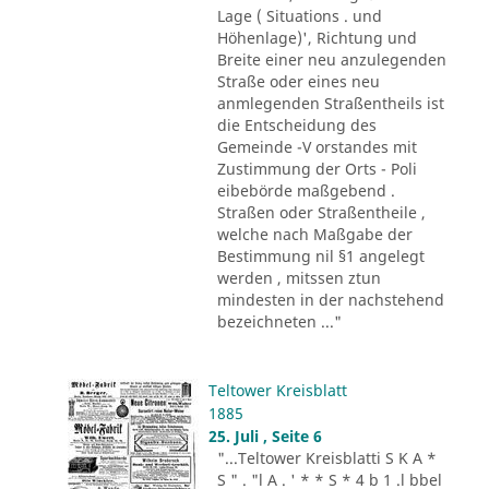
Lage ( Situations . und
Höhenlage)', Richtung und
Breite einer neu anzulegenden
Straße oder eines neu
anmlegenden Straßentheils ist
die Entscheidung des
Gemeinde -V orstandes mit
Zustimmung der Orts - Poli
eibebörde maßgebend .
Straßen oder Straßentheile ,
welche nach Maßgabe der
Bestimmung nil §1 angelegt
werden , mitssen ztun
mindesten in der nachstehend
bezeichneten ..."
Teltower Kreisblatt
1885
25. Juli , Seite 6
"...Teltower Kreisblatti S K A *
S " . "l A . ' * * S * 4 b 1 .l bbel