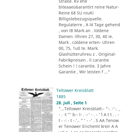
Straße. Kv ehe
biteaaeü6arantirt reine Natur-
Reine 68 SU niuKi
Billigstebezugsquelle.
Regulaterre , A l4 Tage gehend
, von t8 Mark an . loldene
Damen -llhren 27, 30, 40 ie.
Mark . coldene erten- Uhren
00, 75, 1u0 te. Mark.
Glashütteruhreu z . Original-
Fabrikpreisen . li carantie
Schein ! ! carantie. 3 Jahre
Garantie , Wir leisten f ..."
Teltower Kreisblatt
1885
28. Juli , Seite 1
"...Teltower Kreisblatt-- "-. -'-. _
- . -t "' b-- l- . --' - . - '´ l A t t . . -
t - -: - t -.'.. " ' - -' . S AA Tenow
er Tenower Erichemt kreir A A