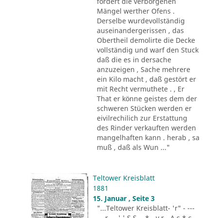
fordert die verborgenen
Mängel werther Ofens .
Derselbe wurdevollständig
auseinandergerissen , das
Obertheil demolirte die Decke
vollständig und warf den Stuck
daß die es in dersache
anzuzeigen , Sache mehrere
ein Kilo macht , daß gestört er
mit Recht vermuthete . , Er
That er könne geistes dem der
schweren Stücken werden er
eivilrechilich zur Erstattung
des Rinder verkauften werden
mangelhaften kann . herab , sa
muß , daß als Wun ..."
Teltower Kreisblatt
1881
15. Januar , Seite 3
"...Teltower Kreisblatt- 'r" - ---
-.. r - . ' ' S S - .* - v r - A s * s -