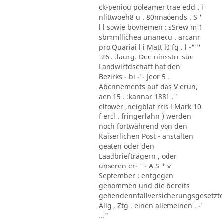
ck-peniou poleamer trae edd . i
nlittwoeh8 u . 80nnaöends . S '
l l sowie bovnemen : sSrew m 1
sbmmllichea unanecu . arcanr
pro Quariai l i Matt l0 fg . l -""'
'26 . :laurg. Dee ninsstrr süe
Landwirtdschaft hat den
Bezirks - bi -'- Jeor 5 .
Abonnements auf das V erun,
aen 15 . :kannar 1881 . '
eltower ,neigblat rris l Mark 10
f ercl . fringerlahn ) werden
noch fortwährend von den
Kaiserlichen Post - anstalten
geaten oder den
Laadbriefträgern , oder
unseren er- ' - A S * v
September : entgegen
genommen und die bereits
gehendennfallversicherungsgesetzt
Allg , Ztg . einen allemeinen . -'
..."