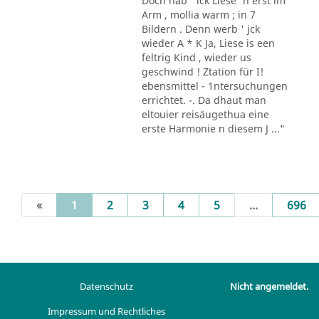
Doch hab ' ick Liese' n erst im
Arm , mollia warm ; in 7
Bildern . Denn werb ' jck
wieder A * K Ja, Liese is een
feltrig Kind , wieder us
geschwind ! Ztation für I!
ebensmittel - 1ntersuchungen
errichtet. -. Da dhaut man
eltouier reisäugethua eine
erste Harmonie n diesem J ..."
(current)
«
1
2
3
4
5
...
696
Datenschutz
Nicht angemeldet.
Impressum und Rechtliches