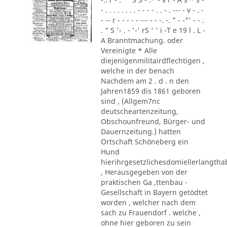
- . . . . . . . . - - - - . . - . --- - v - . -
- -- r - - - - - --- - - -. -. " - -"' - - .
. " S '- . - '-' rS ' ' i -T e 19 l . L -
A Branntmachung. oder
Vereinigte * Alle
diejenigenmilitairdflechtigen ,
welche in der benach
Nachdem am 2 . d . n den
Jahren1859 dis 1861 geboren
sind , (Allgem7nc
deutscheartenzeitung,
Obschounfreund, Bürger- und
Dauernzeitung.) hatten
Ortschaft Schöneberg ein
Hund
hierihrgesetzlichesdomiellerlangth
, Herausgegeben von der
praktischen Ga ,ttenbau -
Gesellschaft in Bayern getödtet
worden , welcher nach dem
sach zu Frauendorf . welche ,
ohne hier geboren zu sein