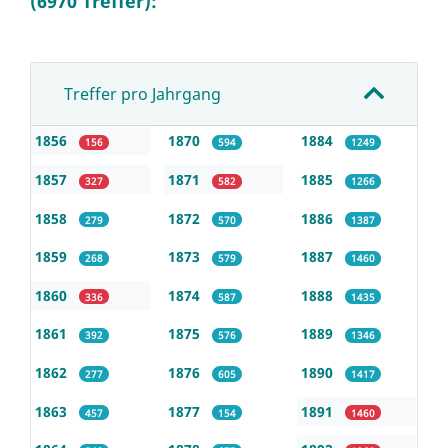
(6970 Treffer):
Treffer pro Jahrgang
1856
1870
1884
156
594
1249
1857
1871
1885
327
582
1266
1858
1872
1886
279
570
1387
1859
1873
1887
268
579
1460
1860
1874
1888
336
587
1435
1861
1875
1889
392
576
1346
1862
1876
1890
277
605
1417
1863
1877
1891
457
154
1460