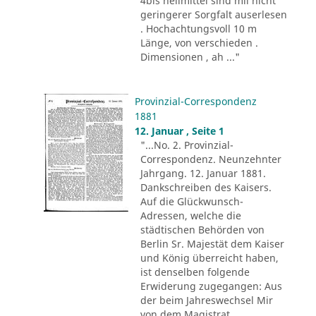
4bis heilmittel sind mii nicht
geringerer Sorgfalt auserlesen
. Hochachtungsvoll 10 m
Länge, von verschieden .
Dimensionen , ah ..."
Provinzial-Correspondenz
1881
12. Januar , Seite 1
"...No. 2. Provinzial-
Correspondenz. Neunzehnter
Jahrgang. 12. Januar 1881.
Dankschreiben des Kaisers.
Auf die Glückwunsch-
Adressen, welche die
städtischen Behörden von
Berlin Sr. Majestät dem Kaiser
und König überreicht haben,
ist denselben folgende
Erwiderung zugegangen: Aus
der beim Jahreswechsel Mir
von dem Magistrat