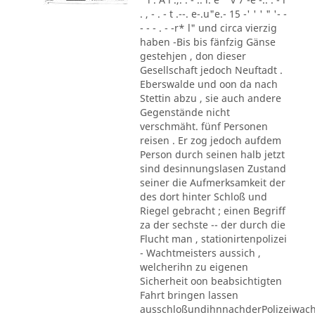
. , - . - t .--. e-.u"e.- 15 -' ' ' " '- -
- - - . - -r* l" und circa vierzig
haben -Bis bis fänfzig Gänse
gestehjen , don dieser
Gesellschaft jedoch Neuftadt .
Eberswalde und oon da nach
Stettin abzu , sie auch andere
Gegenstände nicht
verschmäht. fünf Personen
reisen . Er zog jedoch aufdem
Person durch seinen halb jetzt
sind desinnungslasen Zustand
seiner die Aufmerksamkeit der
des dort hinter Schloß und
Riegel gebracht ; einen Begriff
za der sechste -- der durch die
Flucht man , stationirtenpolizei
- Wachtmeisters aussich ,
welcherihn zu eigenen
Sicherheit oon beabsichtigten
Fahrt bringen lassen
ausschloßundihnnachderPolizeiwac