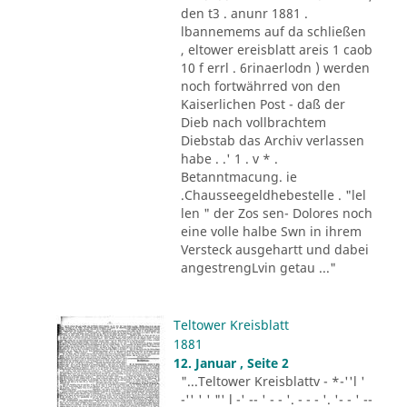
den t3 . anunr 1881 .
lbannemems auf da schließen
, eltower ereisblatt areis 1 caob
10 f errl . 6rinaerlodn ) werden
noch fortwährred von den
Kaiserlichen Post - daß der
Dieb nach vollbrachtem
Diebstab das Archiv verlassen
habe . .' 1 . v * .
Betanntmacung. ie
.Chausseegeldhebestelle . "lel
len " der Zos sen- Dolores noch
eine volle halbe Swn in ihrem
Versteck ausgehartt und dabei
angestrengLvin getau ..."
Teltower Kreisblatt
1881
12. Januar , Seite 2
"...Teltower Kreisblattv - *-''l '
-'' ' ' "' l -' -- ' - - '. - - - '. '- - ' --