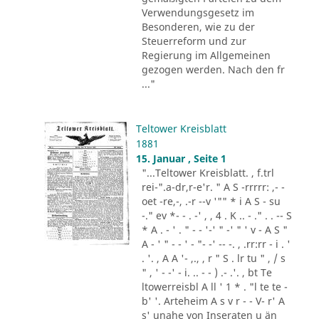
Verwendungsgesetz im
Besonderen, wie zu der
Steuerreform und zur
Regierung im Allgemeinen
gezogen werden. Nach den fr
..."
Teltower Kreisblatt
1881
15. Januar , Seite 1
"...Teltower Kreisblatt. , f.trl
rei-".a-dr,r-e'r. " A S -rrrrr: ,- -
oet -re,-, .-r --v '"" * i A S - su
-." ev *- - . -' , , 4 . K .. - ." . . -- S
* A . - ' . " - - '-' " -' " ' v - A S "
A - ' " - - ' - "- -' -- -. , .rr:rr - i . '
. '. , A A '- ,., , r " S . lr tu " , / s
" , ' - -' - i. .. - - ) .- .'. , bt Te
ltowerreisbl A ll ' 1 * . "l te te -
b' '. Arteheim A s v r - - V- r' A
s' unahe von Inseraten u än