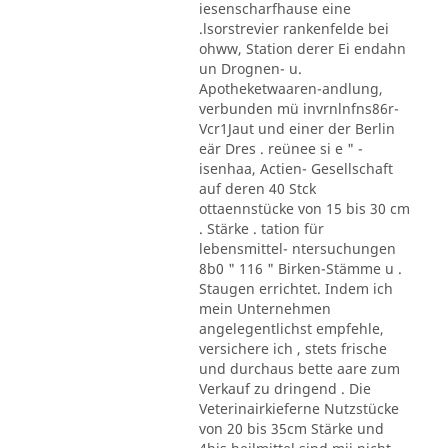
iesenscharfhause eine
.lsorstrevier rankenfelde bei
ohww, Station derer Ei endahn
un Drognen- u.
Apotheketwaaren-andlung,
verbunden mü invrnlnfns86r-
Vcr1Jaut und einer der Berlin
eär Dres . reünee si e " -
isenhaa, Actien- Gesellschaft
auf deren 40 Stck
ottaennstücke von 15 bis 30 cm
. Stärke . tation für
lebensmittel- ntersuchungen
8b0 " 116 " Birken-Stämme u .
Staugen errichtet. Indem ich
mein Unternehmen
angelegentlichst empfehle,
versichere ich , stets frische
und durchaus bette aare zum
Verkauf zu dringend . Die
Veterinairkieferne Nutzstücke
von 20 bis 35cm Stärke und