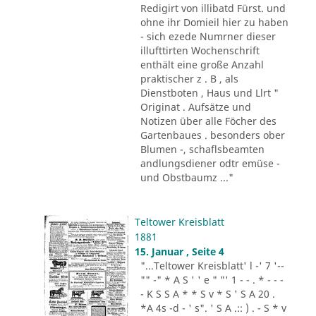
Redigirt von illibatd Fürst. und
ohne ihr Domieil hier zu haben
- sich ezede Numrner dieser
illufttirten Wochenschrift
enthält eine große Anzahl
praktischer z . B , als
Dienstboten , Haus und Llrt "
Originat . Aufsätze und
Notizen über alle Föcher des
Gartenbaues . besonders ober
Blumen -, schaflsbeamten
andlungsdiener odtr emüse -
und Obstbaumz ..."
Teltower Kreisblatt
1881
15. Januar , Seite 4
"...Teltower Kreisblatt' l -' 7 '--
"" -" * A S ' ' e " "' 1 - - . * - - -
- K S S A * * S v * S ' S A 20 .
*A 4s -d - ' s". ' S A .:: ) . - S * v