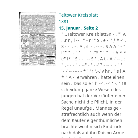
Teltower Kreisblatt
1881
15. Januar , Seite 2
"...Teltower KreisblattSn - . "' A
. .r r , l -- . " - r '" S . e -"' / * -' .
S - -' . - . * , s. - . -- - . S A A r - "
l"" "- . " ' - - - ' ,"S " ' " r r A * *
e" l* ' S - - . -- S ' . A t - A -'-- ..:
" . - - - " - --" - ' - -'´ ' - -- - .- " '
'- -'-- ---- - * ' 'r '.-.'v hr . " s l A
* " A -' erwahren . hatte einen
sein . Das so e ' l' --'. --' ' -. ' 18
scheidung ganze Wesen des
jungen hat der Verkäufer einer
Sache nicht die Pflicht, in der
Regel unaufge . Mannes ge -
strafrechtlich auch wenn der
dem Käufer eigenthümlichen
brachte wo ihn sich Eindruck
nach daß auf ihn Raison Arme