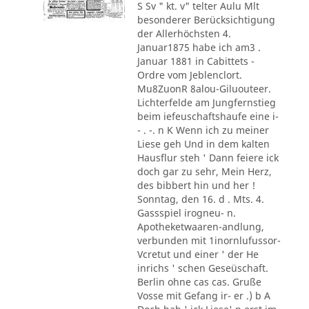
S Sv " kt. v" telter Aulu Mlt
besonderer Berücksichtigung
der Allerhöchsten 4.
Januar1875 habe ich am3 .
Januar 1881 in Cabittets -
Ordre vom Jeblenclort.
Mu8ZuonR 8alou-Giluouteer.
Lichterfelde am Jungfernstieg
beim iefeuschaftshaufe eine i-
- . -. n K Wenn ich zu meiner
Liese geh Und in dem kalten
Hausflur steh ' Dann feiere ick
doch gar zu sehr, Mein Herz,
des bibbert hin und her !
Sonntag, den 16. d . Mts. 4.
Gassspiel irogneu- n.
Apotheketwaaren-andlung,
verbunden mit 1inornlufussor-
Vcretut und einer ' der He
inrichs ' schen Geseüschaft.
Berlin ohne cas cas. Gruße
Vosse mit Gefang ir- er .) b A