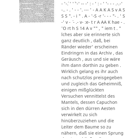
- '-´. ' '´ '-' -- -' : - ' : - ' '- - - .-.-'
-.. - . ' - - '. --- ' - A A K A S v A S
S S ". - i " . A - '-S -r '- - - "- . ' S
-' v - ´ - .- v- :e- t r A AA K hae - .
'O rt h S 14 A v "" , " iem t . "
lches aber sie erinnerte sich
ganz deutlich , daß, bei
Ränder wieder' erscheinen
Eindringrn in das Archiv , das
Geräusch , aus und sie wäre
ihm dann dorthin zu geben .
Wirklich gelang es ihr auch
nach schutzlos preisgegeben
und zugleich das Geheimniß,
einigen mißglückten
Versuchen vennittelst des
Mantels, dessen Capuchon
sich in den dürren Aesten
verwirkelt zu sich
hinüberzuziehen und die
Leiter dem Baume so zu
nähern, daß sie einen Sprung