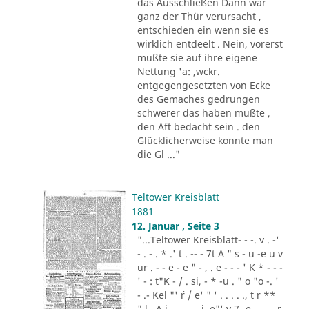
das Ausschließen Dann war
ganz der Thür verursacht ,
entschieden ein wenn sie es
wirklich entdeelt . Nein, vorerst
mußte sie auf ihre eigene
Nettung 'a: ,wckr.
entgegengesetzten von Ecke
des Gemaches gedrungen
schwerer das haben mußte ,
den Aft bedacht sein . den
Glücklicherweise konnte man
die Gl ..."
Teltower Kreisblatt
1881
12. Januar , Seite 3
"...Teltower Kreisblatt- - -. v . -'
- . - . * .' t . -- - 7t A " s - u -e u v
ur . - - e - e " - , . e - - - ' K * - - -
' - : t"K - / . si, - * -u . " o "o -. '
- .- Kel "' ´r / e' " ' . . . . ., t r **
" l . A i .,. . - .. i. e"' v 7 -e -.. . - r