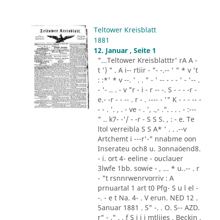
Teltower Kreisblatt
1881
12. Januar , Seite 1
"...Teltower Kreisblatttr' rA A -
t ') " . A i-- rtiir - "- -.-- ' " * v 't
: :*' * v --. ' . . " - ' -- - - - ' - '-- .
- '- .. . - v "r - i - r -- -. S - - - -r -
e.- -r - - -- . r - . ---- - '" K - - - -- -
- - . '. , . - ve - . ', .,- .". . . . - :---
" .. k7- -'/ - -r - S S S. , : - e. Te
ltol verreibla S S A* ' . . .--v
Artchemt i ---r'-" nnabme oon
Inserateu och8 u. 3onnaöend8.
- i. ort 4- eeline - ouclauer
3lwfe 1bb. sowie - , ... * u..-- . r
- "t rsnnrwenrvorriv : A
prnuartal 1 art t0 Pfg- S u l el -
-. - e t Na. 4- . V erun. NED 12 .
5anuar 1881 . S" -. . O. S-- AZD.
r" - ." . . f S i i i mtliies . Beckin ,