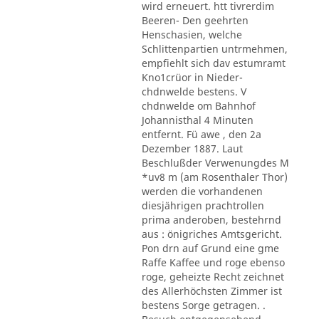
wird erneuert. htt tivrerdim
Beeren- Den geehrten
Henschasien, welche
Schlittenpartien untrmehmen,
empfiehlt sich dav estumramt
Kno1crüor in Nieder-
chdnwelde bestens. V
chdnwelde om Bahnhof
Johannisthal 4 Minuten
entfernt. Fü awe , den 2a
Dezember 1887. Laut
Beschlußder Verwenungdes M
*uv8 m (am Rosenthaler Thor)
werden die vorhandenen
diesjährigen prachtrollen
prima anderoben, bestehrnd
aus : önigriches Amtsgericht.
Pon drn auf Grund eine gme
Raffe Kaffee und roge ebenso
roge, geheizte Recht zeichnet
des Allerhöchsten Zimmer ist
bestens Sorge getragen. .