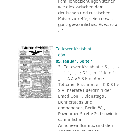
Familienbeziehungen stehen,
wie dies zwischen dem
deutschen und russischen
Kaiser zutreffe, seien etwas
ganz gewöhnliches. Es wäre al
..."
Teltower Kreisblatt
1888
05. Januar , Seite 1
"...Teltower Kreisblatt* S ... . t -
- - ' -' , - . - : S '- .- a :' ' K .r -'*
_. - . A A v S S K m A A e,
Tettomer Erschnnt e .l K K S hv
S A Inserate i)uerdrn n der
EmediUon : . Dienstags ,
Donnerstags und .
eonnabends. Berlin W. ,
Powdamer Strebe 2sd sowie in
sämnnlichm
AnnoneemBurmux und den