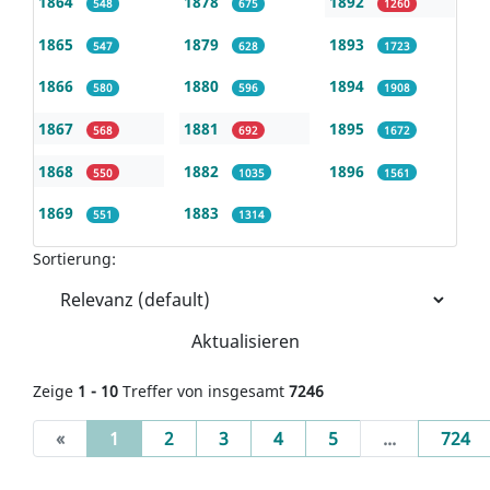
1864
1878
1892
548
675
1260
1865
1879
1893
547
628
1723
1866
1880
1894
580
596
1908
1867
1881
1895
568
692
1672
1868
1882
1896
550
1035
1561
1869
1883
551
1314
Sortierung:
Aktualisieren
Zeige
1 - 10
Treffer von insgesamt
7246
(current)
«
1
2
3
4
5
...
724