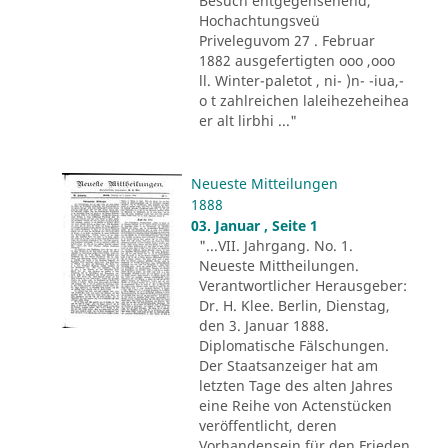
Besuch entgegensehend,
Hochachtungsveü
Priveleguvom 27 . Februar
1882 ausgefertigten ooo ,ooo
ll. Winter-paletot , ni- )n- -iua,-
o t zahlreichen laleihezeheihea
er alt lirbhi ..."
Neueste Mitteilungen
1888
03. Januar , Seite 1
"...VII. Jahrgang. No. 1.
Neueste Mittheilungen.
Verantwortlicher Herausgeber:
Dr. H. Klee. Berlin, Dienstag,
den 3. Januar 1888.
Diplomatische Fälschungen.
Der Staatsanzeiger hat am
letzten Tage des alten Jahres
eine Reihe von Actenstücken
veröffentlicht, deren
Vorhandensein für den Frieden