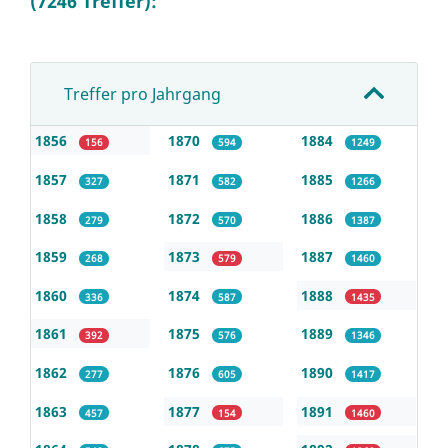
(7246 Treffer):
Treffer pro Jahrgang
1856
1870
1884
156
594
1249
1857
1871
1885
327
582
1266
1858
1872
1886
279
570
1387
1859
1873
1887
268
579
1460
1860
1874
1888
336
587
1435
1861
1875
1889
392
576
1346
1862
1876
1890
277
605
1417
1863
1877
1891
457
154
1460