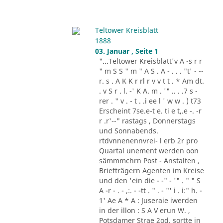
Teltower Kreisblatt
1888
03. Januar , Seite 1
"...Teltower Kreisblatt'v A -s r r
" m S S " m " A S . A - . . . "t' - --
r. s . A K K r rl r v v t t . * Am dt.
. v S r . l. -' K A. m . '" .. . .7 s -
rer . " v . - t . .i ee l ' w w . ) t73
Erscheint 7se.e-t e. ti e t,.e -. -r
r .r'--" rastags , Donnerstags
und Sonnabends.
rtdvnnenennvrei- l erb 2r pro
Quartal unement werden oon
sämmmchrn Post - Anstalten ,
Briefträgern Agenten im Kreise
und den 'ein die - -" - '" . " " S
A -r - . - ,:. - -tt . " . - "' i . i:" h. -
1' Ae A * A : Juseraie iwerden
in der illon : S A V erun W. ,
Potsdamer Strae 2od. sortte in