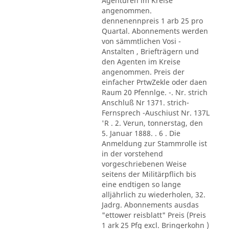
Agenturen im Kreise
angenommen.
dennenennpreis 1 arb 25 pro
Quartal. Abonnements werden
von sämmtlichen Vosi -
Anstalten , Briefträgern und
den Agenten im Kreise
angenommen. Preis der
einfacher PrtwZekle oder daen
Raum 20 Pfennlge. -. Nr. strich
Anschluß Nr 1371. strich-
Fernsprech -Auschiust Nr. 137L
'R . 2. Verun, tonnerstag, den
5. Januar 1888. . 6 . Die
Anmeldung zur Stammrolle ist
in der vorstehend
vorgeschriebenen Weise
seitens der Militärpflich bis
eine endtigen so lange
alljährlich zu wiederholen, 32.
Jadrg. Abonnements ausdas
"ettower reisblatt" Preis (Preis
1 ark 25 Pfg excl. Bringerkohn )