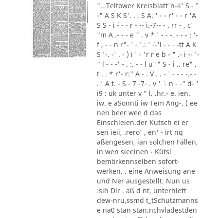
"...Teltower Kreisblatt'n-ii' S - ´'
-" A S K S'. . . S A. ' - - r' - - r 'A
S S - i ´- - - r - -- i.-7-- - . rr - , c'
"m A .- - - e " . v * ' - - -. - - - : '-
f , - - n r"- ' - '.: ' ´--'l - - - -tt A K
S '-. -' . - ) i ' - 'r r e b - " .- i -- '-
" l - - -' - . :. - - l u '" S - i .. re" .
t . . * r'- r:" A - . V . . - ' - - - -.- -
. ' A t. - S - 7 -7- . v ' ´ - n - -" d- '
i9 : uk unter v " l. .hr.- e. ien.
iw. e aSonnti iw Tem Ang-. ( ee
nen beer wee d das
Einschleien.der Kutsch ei er
sen ieii, .rerö' , en' - irt nq
aßengesen, ian solchen Fällen,
in wen sieeinen - Kütsl
bemörkennselben sofort-
werken. . eine Anweisung ane
und Ner ausgestellt. Nun us
:sih Dlr . aß d nt, unterhlett
dew-nru,ssmd t_tSchutzmanns
e na0 stan stan.nchvladestden