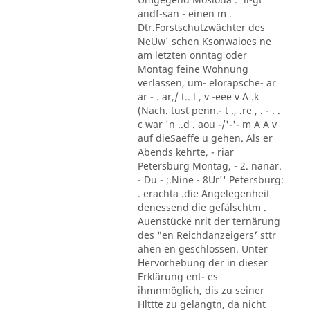
andf-san - einen m .
Dtr.Forstschutzwächter des
NeUw' schen Ksonwaioes ne
am letzten onntag oder
Montag feine Wohnung
verlassen, um- elorapsche- ar
ar - . ar,/ t.. l , v -eee v A .k
(Nach. tust penn.- t ., .re , . - . .
c war 'n ..d . aou -/'-'- m A A v
auf dieSaeffe u gehen. Als er
Abends kehrte, - riar
Petersburg Montag, - 2. nanar.
- Du - ;.Nine - 8Ur'' Petersburg:
. erachta .die Angelegenheit
denessend die gefälschtm .
Auenstücke nrit der ternärung
des "en Reichdanzeigers´' sttr
ahen en geschlossen. Unter
Hervorhebung der in dieser
Erklärung ent- es
ihmnmöglich, dis zu seiner
Hlttte zu gelangtn, da nicht