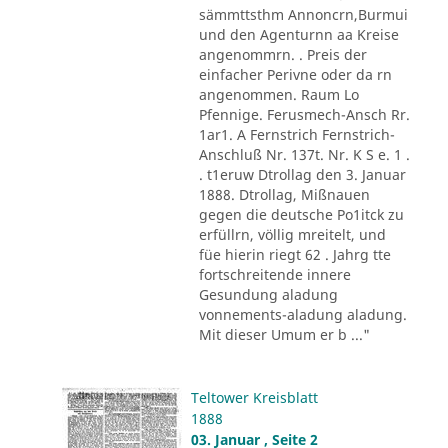
sämmttsthm Annoncrn,Burmui
und den Agenturnn aa Kreise
angenommrn. . Preis der
einfacher Perivne oder da rn
angenommen. Raum Lo
Pfennige. Ferusmech-Ansch Rr.
1ar1. A Fernstrich Fernstrich-
Anschluß Nr. 137t. Nr. K S e. 1 .
. t1eruw Dtrollag den 3. Januar
1888. Dtrollag, Mißnauen
gegen die deutsche Po1itck zu
erfüllrn, völlig mreitelt, und
füe hierin riegt 62 . Jahrg tte
fortschreitende innere
Gesundung aladung
vonnements-aladung aladung.
Mit dieser Umum er b ..."
Teltower Kreisblatt
1888
03. Januar , Seite 2