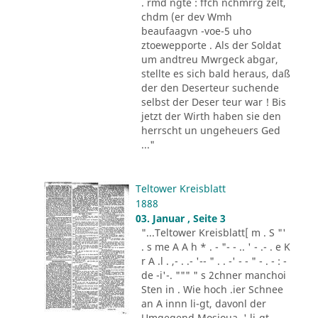
. rmd ngte : ffch nchmrrg zelt,
chdm (er dev Wmh
beaufaagvn -voe-5 uho
ztoewepporte . Als der Soldat
um andtreu Mwrgeck abgar,
stellte es sich bald heraus, daß
der den Deserteur suchende
selbst der Deser teur war ! Bis
jetzt der Wirth haben sie den
herrscht un ungeheuers Ged
..."
Teltower Kreisblatt
1888
03. Januar , Seite 3
"...Teltower Kreisblatt[ m . S "'
. s me A A h * . - "- - .. ' - .- . e K
r A .l . ,- . .- '-- " . . -' - - " - . - : -
de -i'-. """ " s 2chner manchoi
Sten in . Wie hoch .ier Schnee
an A innn li-gt, davonl der
Umgegend Mosioua .' li-gt