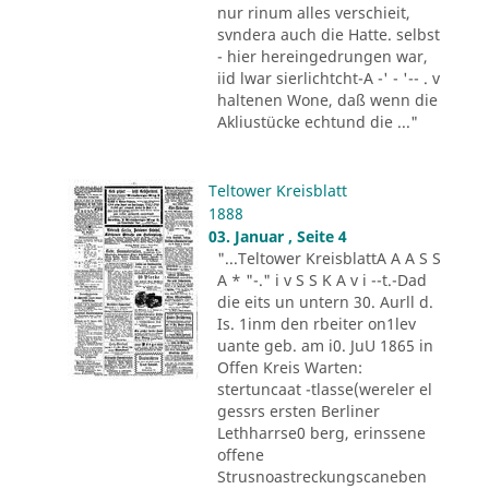
nur rinum alles verschieit,
svndera auch die Hatte. selbst
- hier hereingedrungen war,
iid lwar sierlichtcht-A -' - '-- . v
haltenen Wone, daß wenn die
Akliustücke echtund die ..."
Teltower Kreisblatt
1888
03. Januar , Seite 4
"...Teltower KreisblattA A A S S
A * "-." i v S S K A v i --t.-Dad
die eits un untern 30. Aurll d.
Is. 1inm den rbeiter on1lev
uante geb. am i0. JuU 1865 in
Offen Kreis Warten:
stertuncaat -tlasse(wereler el
gessrs ersten Berliner
Lethharrse0 berg, erinssene
offene
Strusnoastreckungscaneben