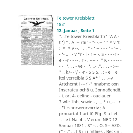
Teltower Kreisblatt
1881
12. Januar , Seite 1
"...Teltower Kreisblatttr' rA A -
t ') " . A i-- rtiir - "- -.-- ' " * v 't
: :*' * v --. ' . . " - ' -- - - - ' - '-- .
- '- .. . - v "r - i - r -- -. S - - - -r -
e.- -r - - -- . r - . ---- - '" K - - - -- -
- - . '. , . - ve - . ', .,- .". . . . - :---
" .. k7- -'/ - -r - S S S. , : - e. Te
ltol verreibla S S A* ' . . .--v
Artchemt i ---r'-" nnabme oon
Inserateu och8 u. 3onnaöend8.
- i. ort 4- eeline - ouclauer
3lwfe 1bb. sowie - , ... * u..-- . r
- "t rsnnrwenrvorriv : A
prnuartal 1 art t0 Pfg- S u l el -
-. - e t Na. 4- . V erun. NED 12 .
5anuar 1881 . S" -. . O. S-- AZD.
r" - ." . . f S i i i mtliies . Beckin ,