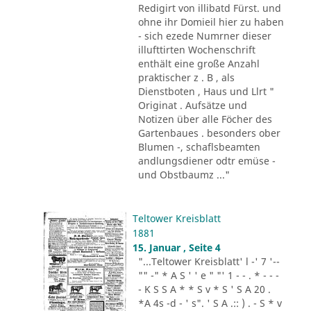
Redigirt von illibatd Fürst. und
ohne ihr Domieil hier zu haben
- sich ezede Numrner dieser
illufttirten Wochenschrift
enthält eine große Anzahl
praktischer z . B , als
Dienstboten , Haus und Llrt "
Originat . Aufsätze und
Notizen über alle Föcher des
Gartenbaues . besonders ober
Blumen -, schaflsbeamten
andlungsdiener odtr emüse -
und Obstbaumz ..."
Teltower Kreisblatt
1881
15. Januar , Seite 4
"...Teltower Kreisblatt' l -' 7 '--
"" -" * A S ' ' e " "' 1 - - . * - - -
- K S S A * * S v * S ' S A 20 .
*A 4s -d - ' s". ' S A .:: ) . - S * v