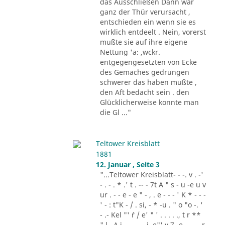
das Ausschließen Dann war
ganz der Thür verursacht ,
entschieden ein wenn sie es
wirklich entdeelt . Nein, vorerst
mußte sie auf ihre eigene
Nettung 'a: ,wckr.
entgegengesetzten von Ecke
des Gemaches gedrungen
schwerer das haben mußte ,
den Aft bedacht sein . den
Glücklicherweise konnte man
die Gl ..."
Teltower Kreisblatt
1881
12. Januar , Seite 3
"...Teltower Kreisblatt- - -. v . -'
- . - . * .' t . -- - 7t A " s - u -e u v
ur . - - e - e " - , . e - - - ' K * - - -
' - : t"K - / . si, - * -u . " o "o -. '
- .- Kel "' ´r / e' " ' . . . . ., t r **
" l . A i .,. . - .. i. e"' v 7 -e -.. . - r