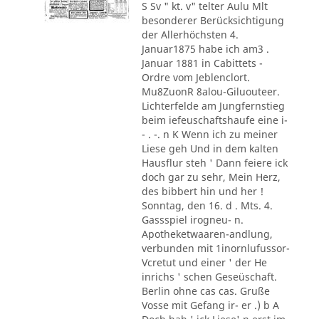
S Sv " kt. v" telter Aulu Mlt
besonderer Berücksichtigung
der Allerhöchsten 4.
Januar1875 habe ich am3 .
Januar 1881 in Cabittets -
Ordre vom Jeblenclort.
Mu8ZuonR 8alou-Giluouteer.
Lichterfelde am Jungfernstieg
beim iefeuschaftshaufe eine i-
- . -. n K Wenn ich zu meiner
Liese geh Und in dem kalten
Hausflur steh ' Dann feiere ick
doch gar zu sehr, Mein Herz,
des bibbert hin und her !
Sonntag, den 16. d . Mts. 4.
Gassspiel irogneu- n.
Apotheketwaaren-andlung,
verbunden mit 1inornlufussor-
Vcretut und einer ' der He
inrichs ' schen Geseüschaft.
Berlin ohne cas cas. Gruße
Vosse mit Gefang ir- er .) b A