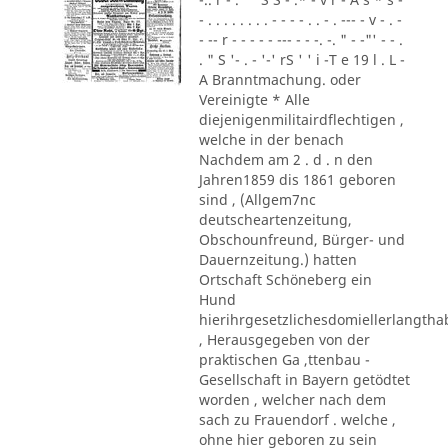
- . . . . . . . . - - - - . . - . --- - v - . -
- -- r - - - - - --- - - -. -. " - -"' - - .
. " S '- . - '-' rS ' ' i -T e 19 l . L -
A Branntmachung. oder
Vereinigte * Alle
diejenigenmilitairdflechtigen ,
welche in der benach
Nachdem am 2 . d . n den
Jahren1859 dis 1861 geboren
sind , (Allgem7nc
deutscheartenzeitung,
Obschounfreund, Bürger- und
Dauernzeitung.) hatten
Ortschaft Schöneberg ein
Hund
hierihrgesetzlichesdomiellerlangth
, Herausgegeben von der
praktischen Ga ,ttenbau -
Gesellschaft in Bayern getödtet
worden , welcher nach dem
sach zu Frauendorf . welche ,
ohne hier geboren zu sein