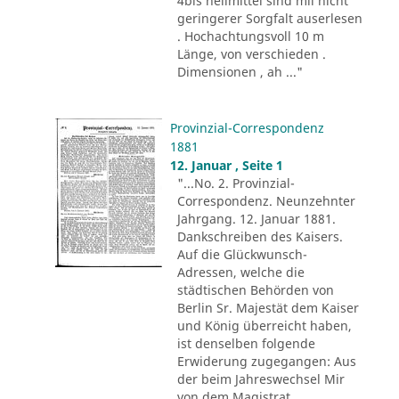
4bis heilmittel sind mii nicht
geringerer Sorgfalt auserlesen
. Hochachtungsvoll 10 m
Länge, von verschieden .
Dimensionen , ah ..."
Provinzial-Correspondenz
1881
12. Januar , Seite 1
"...No. 2. Provinzial-
Correspondenz. Neunzehnter
Jahrgang. 12. Januar 1881.
Dankschreiben des Kaisers.
Auf die Glückwunsch-
Adressen, welche die
städtischen Behörden von
Berlin Sr. Majestät dem Kaiser
und König überreicht haben,
ist denselben folgende
Erwiderung zugegangen: Aus
der beim Jahreswechsel Mir
von dem Magistrat