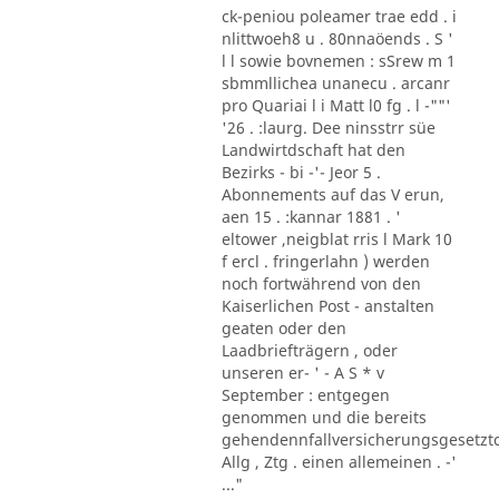
ck-peniou poleamer trae edd . i
nlittwoeh8 u . 80nnaöends . S '
l l sowie bovnemen : sSrew m 1
sbmmllichea unanecu . arcanr
pro Quariai l i Matt l0 fg . l -""'
'26 . :laurg. Dee ninsstrr süe
Landwirtdschaft hat den
Bezirks - bi -'- Jeor 5 .
Abonnements auf das V erun,
aen 15 . :kannar 1881 . '
eltower ,neigblat rris l Mark 10
f ercl . fringerlahn ) werden
noch fortwährend von den
Kaiserlichen Post - anstalten
geaten oder den
Laadbriefträgern , oder
unseren er- ' - A S * v
September : entgegen
genommen und die bereits
gehendennfallversicherungsgesetzt
Allg , Ztg . einen allemeinen . -'
..."