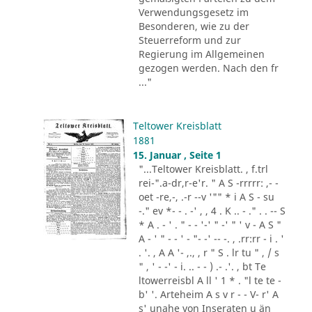
Verwendungsgesetz im
Besonderen, wie zu der
Steuerreform und zur
Regierung im Allgemeinen
gezogen werden. Nach den fr
..."
Teltower Kreisblatt
1881
15. Januar , Seite 1
"...Teltower Kreisblatt. , f.trl
rei-".a-dr,r-e'r. " A S -rrrrr: ,- -
oet -re,-, .-r --v '"" * i A S - su
-." ev *- - . -' , , 4 . K .. - ." . . -- S
* A . - ' . " - - '-' " -' " ' v - A S "
A - ' " - - ' - "- -' -- -. , .rr:rr - i . '
. '. , A A '- ,., , r " S . lr tu " , / s
" , ' - -' - i. .. - - ) .- .'. , bt Te
ltowerreisbl A ll ' 1 * . "l te te -
b' '. Arteheim A s v r - - V- r' A
s' unahe von Inseraten u än