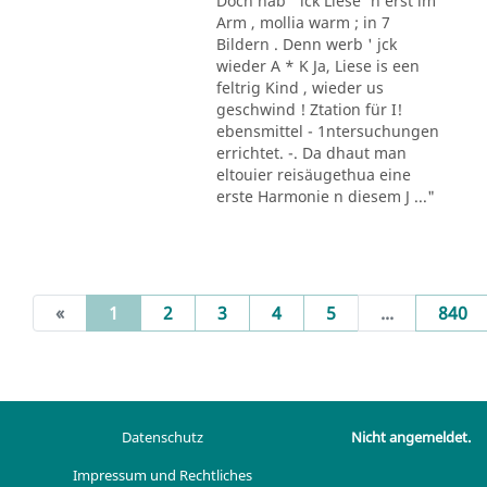
Doch hab ' ick Liese' n erst im
Arm , mollia warm ; in 7
Bildern . Denn werb ' jck
wieder A * K Ja, Liese is een
feltrig Kind , wieder us
geschwind ! Ztation für I!
ebensmittel - 1ntersuchungen
errichtet. -. Da dhaut man
eltouier reisäugethua eine
erste Harmonie n diesem J ..."
(current)
«
1
2
3
4
5
...
840
Datenschutz
Nicht angemeldet.
Impressum und Rechtliches