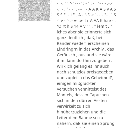
- '-´. ' '´ '-' -- -' : - ' : - ' '- - - .-.-'
-.. - . ' - - '. --- ' - A A K A S v A S
S S ". - i " . A - '-S -r '- - - "- . ' S
-' v - ´ - .- v- :e- t r A AA K hae - .
'O rt h S 14 A v "" , " iem t . "
lches aber sie erinnerte sich
ganz deutlich , daß, bei
Ränder wieder' erscheinen
Eindringrn in das Archiv , das
Geräusch , aus und sie wäre
ihm dann dorthin zu geben .
Wirklich gelang es ihr auch
nach schutzlos preisgegeben
und zugleich das Geheimniß,
einigen mißglückten
Versuchen vennittelst des
Mantels, dessen Capuchon
sich in den dürren Aesten
verwirkelt zu sich
hinüberzuziehen und die
Leiter dem Baume so zu
nähern, daß sie einen Sprung