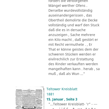
fordert die verborgenen
Mängel werther Ofens .
Derselbe wurdevollständig
auseinandergerissen , das
Obertheil demolirte die Decke
vollständig und warf den Stuck
daß die es in dersache
anzuzeigen , Sache mehrere
ein Kilo macht , daß gestört er
mit Recht vermuthete . , Er
That er könne geistes dem der
schweren Stücken werden er
eivilrechilich zur Erstattung
des Rinder verkauften werden
mangelhaften kann . herab , sa
muß , daß als Wun ..."
Teltower Kreisblatt
1881
15. Januar , Seite 3
"...Teltower Kreisblatt- 'r" - ---
-.. r - . ' ' S S - .* - v r - A s * s -