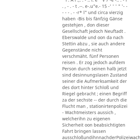
. , - . - t .--. e-.u"e.- 15 -' ' ' " '- -
- - - . - -r* l" und circa vierzig
haben -Bis bis fänfzig Gänse
gestehjen , don dieser
Gesellschaft jedoch Neuftadt .
Eberswalde und oon da nach
Stettin abzu , sie auch andere
Gegenstände nicht
verschmäht. fünf Personen
reisen . Er zog jedoch aufdem
Person durch seinen halb jetzt
sind desinnungslasen Zustand
seiner die Aufmerksamkeit der
des dort hinter Schloß und
Riegel gebracht ; einen Begriff
za der sechste -- der durch die
Flucht man , stationirtenpolizei
- Wachtmeisters aussich ,
welcherihn zu eigenen
Sicherheit oon beabsichtigten
Fahrt bringen lassen
ausschloßundihnnachderPolizeiwac