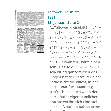
Teltower Kreisblatt
1881
15. Januar , Seite 2
"...Teltower KreisblattSn - . "' A
. .r r , l -- . " - r '" S . e -"' / * -' .
S - -' . - . * , s. - . -- - . S A A r - "
l"" "- . " ' - - - ' ,"S " ' " r r A * *
e" l* ' S - - . -- S ' . A t - A -'-- ..:
" . - - - " - --" - ' - -'´ ' - -- - .- " '
'- -'-- ---- - * ' 'r '.-.'v hr . " s l A
* " A -' erwahren . hatte einen
sein . Das so e ' l' --'. --' ' -. ' 18
scheidung ganze Wesen des
jungen hat der Verkäufer einer
Sache nicht die Pflicht, in der
Regel unaufge . Mannes ge -
strafrechtlich auch wenn der
dem Käufer eigenthümlichen
brachte wo ihn sich Eindruck
nach daß auf ihn Raison Arme