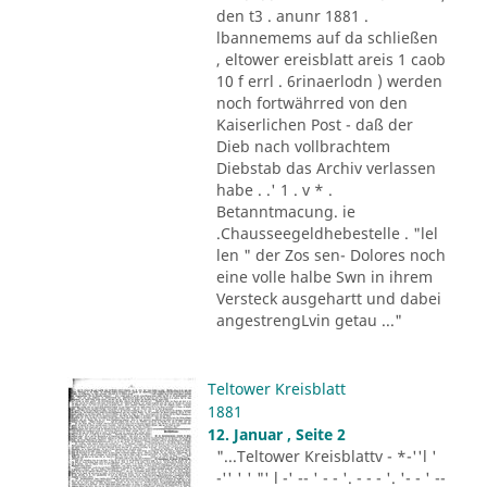
den t3 . anunr 1881 .
lbannemems auf da schließen
, eltower ereisblatt areis 1 caob
10 f errl . 6rinaerlodn ) werden
noch fortwährred von den
Kaiserlichen Post - daß der
Dieb nach vollbrachtem
Diebstab das Archiv verlassen
habe . .' 1 . v * .
Betanntmacung. ie
.Chausseegeldhebestelle . "lel
len " der Zos sen- Dolores noch
eine volle halbe Swn in ihrem
Versteck ausgehartt und dabei
angestrengLvin getau ..."
Teltower Kreisblatt
1881
12. Januar , Seite 2
"...Teltower Kreisblattv - *-''l '
-'' ' ' "' l -' -- ' - - '. - - - '. '- - ' --