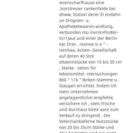
iesenscharfhause eine
.lsorstrevier rankenfelde bei
ohww, Station derer Ei endahn
un Drognen- u.
Apotheketwaaren-andlung,
verbunden mü invrnlnfns86r-
Vcr1Jaut und einer der Berlin
eär Dres . reünee si e " -
isenhaa, Actien- Gesellschaft
auf deren 40 Stck
ottaennstücke von 15 bis 30 cm
. Stärke . tation für
lebensmittel- ntersuchungen
8b0 " 116 " Birken-Stämme u .
Staugen errichtet. Indem ich
mein Unternehmen
angelegentlichst empfehle,
versichere ich , stets frische
und durchaus bette aare zum
Verkauf zu dringend . Die
Veterinairkieferne Nutzstücke
von 20 bis 35cm Stärke und