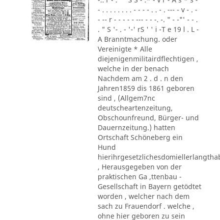
- . . . . . . . . - - - - . . - . --- - v - . -
- -- r - - - - - --- - - -. -. " - -"' - - .
. " S '- . - '-' rS ' ' i -T e 19 l . L -
A Branntmachung. oder
Vereinigte * Alle
diejenigenmilitairdflechtigen ,
welche in der benach
Nachdem am 2 . d . n den
Jahren1859 dis 1861 geboren
sind , (Allgem7nc
deutscheartenzeitung,
Obschounfreund, Bürger- und
Dauernzeitung.) hatten
Ortschaft Schöneberg ein
Hund
hierihrgesetzlichesdomiellerlangth
, Herausgegeben von der
praktischen Ga ,ttenbau -
Gesellschaft in Bayern getödtet
worden , welcher nach dem
sach zu Frauendorf . welche ,
ohne hier geboren zu sein