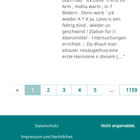
Doch hab ' ick Liese' n erst im
Arm , mollia warm ; in 7
Bildern . Denn werb ' jck
wieder A * K Ja, Liese is een
feltrig Kind , wieder us
geschwind ! Ztation für I!
ebensmittel - 1ntersuchungen
errichtet. -. Da dhaut man
eltouier reisäugethua eine
erste Harmonie n diesem J ..."
(current)
«
1
2
3
4
5
...
1159
Datenschutz
Nicht angemeldet.
Impressum und Rechtliches