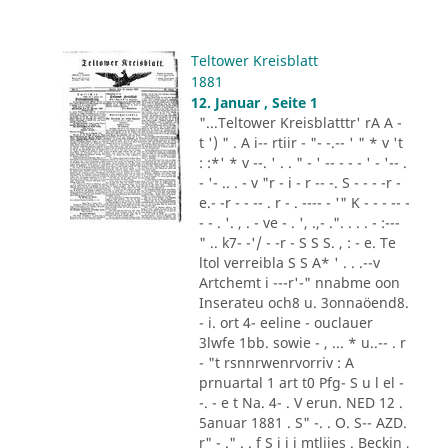
Teltower Kreisblatt
1881
12. Januar , Seite 1
"...Teltower Kreisblatttr' rA A -
t ') " . A i-- rtiir - "- -.-- ' " * v 't
: :*' * v --. ' . . " - ' -- - - - ' - '-- .
- '- .. . - v "r - i - r -- -. S - - - -r -
e.- -r - - -- . r - . ---- - '" K - - - -- -
- - . '. , . - ve - . ', .,- .". . . . - :---
" .. k7- -'/ - -r - S S S. , : - e. Te
ltol verreibla S S A* ' . . .--v
Artchemt i ---r'-" nnabme oon
Inserateu och8 u. 3onnaöend8.
- i. ort 4- eeline - ouclauer
3lwfe 1bb. sowie - , ... * u..-- . r
- "t rsnnrwenrvorriv : A
prnuartal 1 art t0 Pfg- S u l el -
-. - e t Na. 4- . V erun. NED 12 .
5anuar 1881 . S" -. . O. S-- AZD.
r" - ." . . f S i i i mtliies . Beckin ,