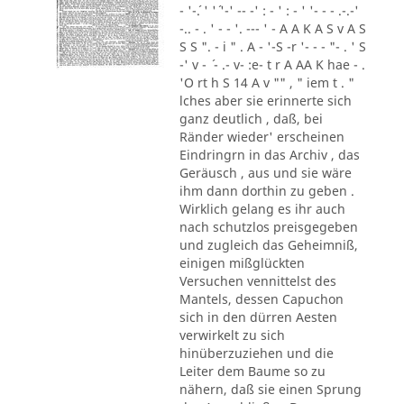
- '-´. ' '´ '-' -- -' : - ' : - ' '- - - .-.-'
-.. - . ' - - '. --- ' - A A K A S v A S
S S ". - i " . A - '-S -r '- - - "- . ' S
-' v - ´ - .- v- :e- t r A AA K hae - .
'O rt h S 14 A v "" , " iem t . "
lches aber sie erinnerte sich
ganz deutlich , daß, bei
Ränder wieder' erscheinen
Eindringrn in das Archiv , das
Geräusch , aus und sie wäre
ihm dann dorthin zu geben .
Wirklich gelang es ihr auch
nach schutzlos preisgegeben
und zugleich das Geheimniß,
einigen mißglückten
Versuchen vennittelst des
Mantels, dessen Capuchon
sich in den dürren Aesten
verwirkelt zu sich
hinüberzuziehen und die
Leiter dem Baume so zu
nähern, daß sie einen Sprung