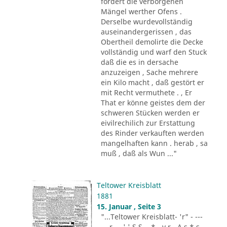
fordert die verborgenen
Mängel werther Ofens .
Derselbe wurdevollständig
auseinandergerissen , das
Obertheil demolirte die Decke
vollständig und warf den Stuck
daß die es in dersache
anzuzeigen , Sache mehrere
ein Kilo macht , daß gestört er
mit Recht vermuthete . , Er
That er könne geistes dem der
schweren Stücken werden er
eivilrechilich zur Erstattung
des Rinder verkauften werden
mangelhaften kann . herab , sa
muß , daß als Wun ..."
Teltower Kreisblatt
1881
15. Januar , Seite 3
"...Teltower Kreisblatt- 'r" - ---
-.. r - . ' ' S S - .* - v r - A s * s -