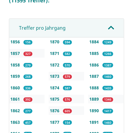
(11595 Treffer):
Treffer pro Jahrgang
1856
1870
1884
156
594
1249
1857
1871
1885
327
582
1266
1858
1872
1886
279
570
1387
1859
1873
1887
268
579
1460
1860
1874
1888
336
587
1435
1861
1875
1889
392
576
1346
1862
1876
1890
277
605
1417
1863
1877
1891
457
154
1460