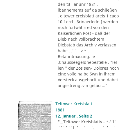
den t3 . anunr 1881 .
lbannemems auf da schließen
, eltower ereisblatt areis 1 caob
10 f errl . 6rinaerlodn ) werden
noch fortwährred von den
Kaiserlichen Post - daß der
Dieb nach vollbrachtem
Diebstab das Archiv verlassen
habe . .' 1 . v * .
Betanntmacung. ie
.Chausseegeldhebestelle . "lel
len " der Zos sen- Dolores noch
eine volle halbe Swn in ihrem
Versteck ausgehartt und dabei
angestrengLvin getau ..."
Teltower Kreisblatt
1881
12. Januar , Seite 2
"...Teltower Kreisblattv - *-''l '
-'' ' ' "' l -' -- ' - - '. - - - '. '- - ' --