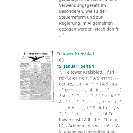
Verwendungsgesetz im
Besonderen, wie zu der
Steuerreform und zur
Regierung im Allgemeinen
gezogen werden. Nach den fr
..."
Teltower Kreisblatt
1881
15. Januar , Seite 1
"...Teltower Kreisblatt. , f.trl
rei-".a-dr,r-e'r. " A S -rrrrr: ,- -
oet -re,-, .-r --v '"" * i A S - su
-." ev *- - . -' , , 4 . K .. - ." . . -- S
* A . - ' . " - - '-' " -' " ' v - A S "
A - ' " - - ' - "- -' -- -. , .rr:rr - i . '
. '. , A A '- ,., , r " S . lr tu " , / s
" , ' - -' - i. .. - - ) .- .'. , bt Te
ltowerreisbl A ll ' 1 * . "l te te -
b' '. Arteheim A s v r - - V- r' A
s' unahe von Inseraten u än