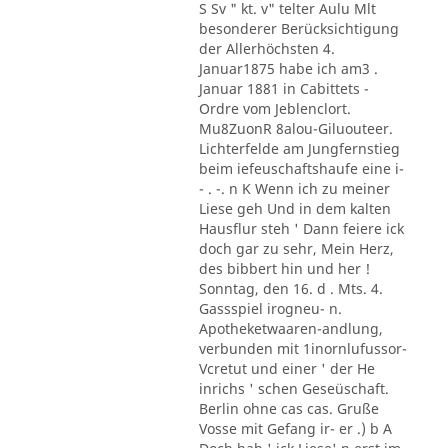
S Sv " kt. v" telter Aulu Mlt
besonderer Berücksichtigung
der Allerhöchsten 4.
Januar1875 habe ich am3 .
Januar 1881 in Cabittets -
Ordre vom Jeblenclort.
Mu8ZuonR 8alou-Giluouteer.
Lichterfelde am Jungfernstieg
beim iefeuschaftshaufe eine i-
- . -. n K Wenn ich zu meiner
Liese geh Und in dem kalten
Hausflur steh ' Dann feiere ick
doch gar zu sehr, Mein Herz,
des bibbert hin und her !
Sonntag, den 16. d . Mts. 4.
Gassspiel irogneu- n.
Apotheketwaaren-andlung,
verbunden mit 1inornlufussor-
Vcretut und einer ' der He
inrichs ' schen Geseüschaft.
Berlin ohne cas cas. Gruße
Vosse mit Gefang ir- er .) b A