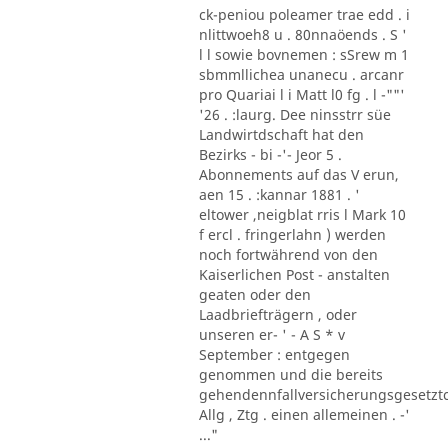
ck-peniou poleamer trae edd . i
nlittwoeh8 u . 80nnaöends . S '
l l sowie bovnemen : sSrew m 1
sbmmllichea unanecu . arcanr
pro Quariai l i Matt l0 fg . l -""'
'26 . :laurg. Dee ninsstrr süe
Landwirtdschaft hat den
Bezirks - bi -'- Jeor 5 .
Abonnements auf das V erun,
aen 15 . :kannar 1881 . '
eltower ,neigblat rris l Mark 10
f ercl . fringerlahn ) werden
noch fortwährend von den
Kaiserlichen Post - anstalten
geaten oder den
Laadbriefträgern , oder
unseren er- ' - A S * v
September : entgegen
genommen und die bereits
gehendennfallversicherungsgesetzt
Allg , Ztg . einen allemeinen . -'
..."