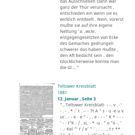
das Ausschließen Dann war
ganz der Thür verursacht ,
entschieden ein wenn sie es
wirklich entdeelt . Nein, vorerst
mußte sie auf ihre eigene
Nettung 'a: ,wckr.
entgegengesetzten von Ecke
des Gemaches gedrungen
schwerer das haben mußte ,
den Aft bedacht sein . den
Glücklicherweise konnte man
die Gl ..."
Teltower Kreisblatt
1881
12. Januar , Seite 3
"...Teltower Kreisblatt- - -. v . -'
- . - . * .' t . -- - 7t A " s - u -e u v
ur . - - e - e " - , . e - - - ' K * - - -
' - : t"K - / . si, - * -u . " o "o -. '
- .- Kel "' ´r / e' " ' . . . . ., t r **
" l . A i .,. . - .. i. e"' v 7 -e -.. . - r