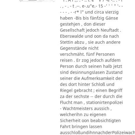
. , - . - t .--. e-.u"e.- 15 -' ' ' " '- -
- - - . - -r* l" und circa vierzig
haben -Bis bis fänfzig Gänse
gestehjen , don dieser
Gesellschaft jedoch Neuftadt .
Eberswalde und oon da nach
Stettin abzu , sie auch andere
Gegenstände nicht
verschmäht. fünf Personen
reisen . Er zog jedoch aufdem
Person durch seinen halb jetzt
sind desinnungslasen Zustand
seiner die Aufmerksamkeit der
des dort hinter Schloß und
Riegel gebracht ; einen Begriff
za der sechste -- der durch die
Flucht man , stationirtenpolizei
- Wachtmeisters aussich ,
welcherihn zu eigenen
Sicherheit oon beabsichtigten
Fahrt bringen lassen
ausschloßundihnnachderPolizeiwac