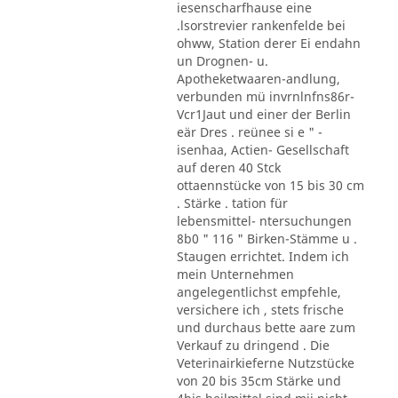
iesenscharfhause eine
.lsorstrevier rankenfelde bei
ohww, Station derer Ei endahn
un Drognen- u.
Apotheketwaaren-andlung,
verbunden mü invrnlnfns86r-
Vcr1Jaut und einer der Berlin
eär Dres . reünee si e " -
isenhaa, Actien- Gesellschaft
auf deren 40 Stck
ottaennstücke von 15 bis 30 cm
. Stärke . tation für
lebensmittel- ntersuchungen
8b0 " 116 " Birken-Stämme u .
Staugen errichtet. Indem ich
mein Unternehmen
angelegentlichst empfehle,
versichere ich , stets frische
und durchaus bette aare zum
Verkauf zu dringend . Die
Veterinairkieferne Nutzstücke
von 20 bis 35cm Stärke und