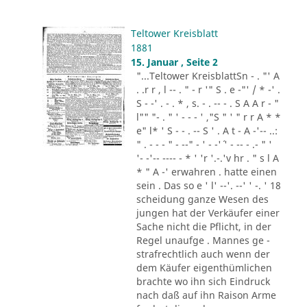
Teltower Kreisblatt
1881
15. Januar , Seite 2
"...Teltower KreisblattSn - . "' A
. .r r , l -- . " - r '" S . e -"' / * -' .
S - -' . - . * , s. - . -- - . S A A r - "
l"" "- . " ' - - - ' ,"S " ' " r r A * *
e" l* ' S - - . -- S ' . A t - A -'-- ..:
" . - - - " - --" - ' - -'´ ' - -- - .- " '
'- -'-- ---- - * ' 'r '.-.'v hr . " s l A
* " A -' erwahren . hatte einen
sein . Das so e ' l' --'. --' ' -. ' 18
scheidung ganze Wesen des
jungen hat der Verkäufer einer
Sache nicht die Pflicht, in der
Regel unaufge . Mannes ge -
strafrechtlich auch wenn der
dem Käufer eigenthümlichen
brachte wo ihn sich Eindruck
nach daß auf ihn Raison Arme