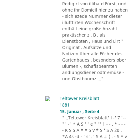
Redigirt von illibatd Fürst. und
ohne ihr Domieil hier zu haben
- sich ezede Numrner dieser
illufttirten Wochenschrift
enthält eine große Anzahl
praktischer z . B , als
Dienstboten , Haus und Llrt "
Originat . Aufsätze und
Notizen über alle Föcher des
Gartenbaues . besonders ober
Blumen -, schaflsbeamten
andlungsdiener odtr emüse -
und Obstbaumz ..."
Teltower Kreisblatt
1881
15. Januar , Seite 4
"...Teltower Kreisblatt' l -' 7 '--
"" -" * A S ' ' e " "' 1 - - . * - - -
- K S S A * * S v * S ' S A 20 .
*A 4s -d - ' s". ' S A .:: ) . - S * v