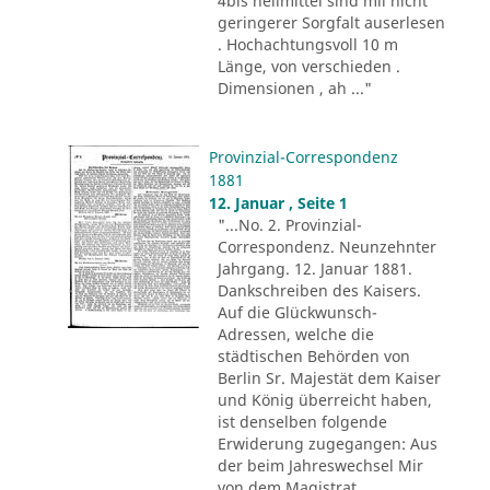
4bis heilmittel sind mii nicht
geringerer Sorgfalt auserlesen
. Hochachtungsvoll 10 m
Länge, von verschieden .
Dimensionen , ah ..."
Provinzial-Correspondenz
1881
12. Januar , Seite 1
"...No. 2. Provinzial-
Correspondenz. Neunzehnter
Jahrgang. 12. Januar 1881.
Dankschreiben des Kaisers.
Auf die Glückwunsch-
Adressen, welche die
städtischen Behörden von
Berlin Sr. Majestät dem Kaiser
und König überreicht haben,
ist denselben folgende
Erwiderung zugegangen: Aus
der beim Jahreswechsel Mir
von dem Magistrat