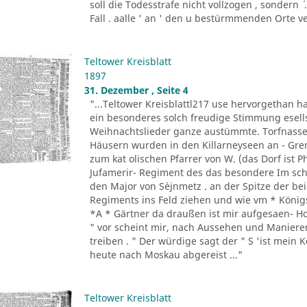
soll die Todesstrafe nicht vollzogen , sondern
Fall . aalle ' an ' den u bestürmmenden Orte ve
Teltower Kreisblatt
1897
31. Dezember , Seite 4
"...Teltower Kreisblattl217 use hervorgethan ha
ein besonderes solch freudige Stimmung esellsc
Weihnachtslieder ganze austümmte. Torfnasse
Häusern wurden in den Killarneyseen an - Grena
zum kat olischen Pfarrer von W. (das Dorf ist
Jufamerir- Regiment des das besondere Im schl
den Major von S´ejnmetz . an der Spitze der bei
Regiments ins Feld ziehen und wie vm * Königs 
*A * Gärtner da draußen ist mir aufgesaen- H
" vor scheint mir, nach Aussehen und Manieren
treiben . " Der würdige sagt der " S 'ist mein 
heute nach Moskau abgereist ..."
Teltower Kreisblatt