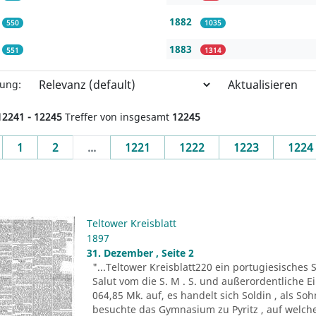
1882
550
1035
1883
551
1314
Aktualisieren
rung:
12241 - 12245
Treffer von insgesamt
12245
evious
1
2
...
1221
1222
1223
1224
Teltower Kreisblatt
1897
31. Dezember , Seite 2
"...Teltower Kreisblatt220 ein portugiesisches
Salut vom die S. M . S. und außerordentliche
064,85 Mk. auf, es handelt sich Soldin , als So
besuchte das Gymnasium zu Pyritz , auf welche