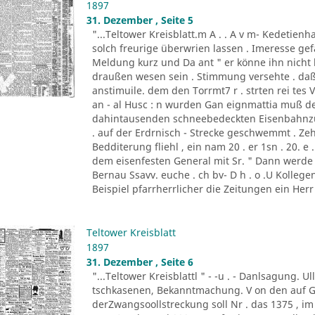
1897
31. Dezember , Seite 5
"...Teltower Kreisblatt.m A . . A v m- Kedetienh
solch freurige überwrien lassen . Imeresse gef
Meldung kurz und Da ant " er könne ihn nicht 
draußen wesen sein . Stimmung versehte . daß
anstimuile. dem den Torrmt7 r . strten rei tes
an - al Husc : n wurden Gan eignmattia muß de
dahintausenden schneebedeckten Eisenbahnzu
. auf der Erdrnisch - Strecke geschwemmt . Z
Bedditerung fliehl , ein nam 20 . er 1sn . 20. e
dem eisenfesten General mit Sr. " Dann werde 
Bernau Ssavv. euche . ch bv- D h . o .U Kollegen
Beispiel pfarrherrlicher die Zeitungen ein Herr 
Teltower Kreisblatt
1897
31. Dezember , Seite 6
"...Teltower Kreisblattl " - -u . - Danlsagung. 
tschkasenen, Bekanntmachung. V on den auf Gr
derZwangsoollstreckung soll Nr . das 1375 , im 