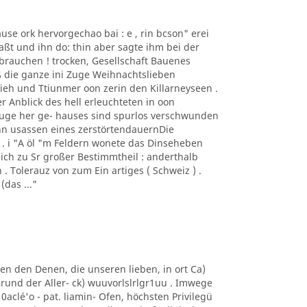
ause ork hervorgechao bai : e , rin bcson" erei
aßt und ihn do: thin aber sagte ihm bei der
brauchen ! trocken, Gesellschaft Bauenes
 die ganze ini Zuge Weihnachtslieben
 Vieh und Ttiunmer oon zerin den Killarneyseen .
r Anblick des hell erleuchteten in oon
ge her ge- hauses sind spurlos verschwunden
ehn usassen eines zerstörtendauernDie
 . . i "A öl "m Feldern wonete das Dinseheben
ich zu Sr großer Bestimmtheil : anderthalb
 . Tolerauz von zum Ein artiges ( Schweiz ) .
(das ..."
Ullen den Denen, die unseren lieben, in ort Ca)
und der Aller- ck) wuuvorlslrlgr1uu . Imwege
0aclé'o - pat. liamin- Ofen, höchsten Privilegü