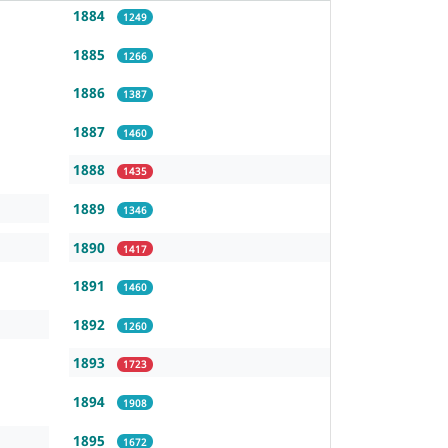
1884
1249
1885
1266
1886
1387
1887
1460
1888
1435
1889
1346
1890
1417
1891
1460
1892
1260
1893
1723
1894
1908
1895
1672