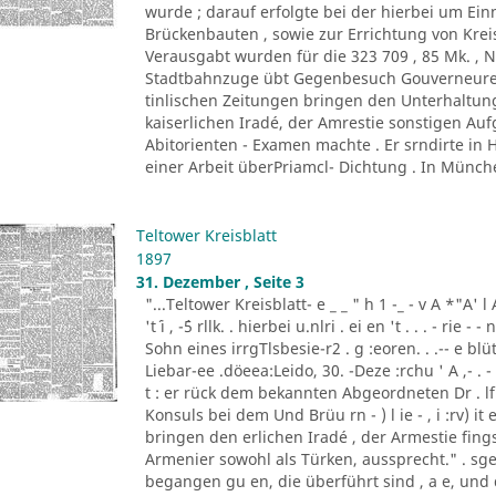
wurde ; darauf erfolgte bei der hierbei um Ei
Brückenbauten , sowie zur Errichtung von Kr
Verausgabt wurden für die 323 709 , 85 Mk. , 
Stadtbahnzuge übt Gegenbesuch Gouverneuren 
tinlischen Zeitungen bringen den Unterhaltung
kaiserlichen Iradé, der Amrestie sonstigen A
Abitorienten - Examen machte . Er srndirte in 
einer Arbeit überPriamcl- Dichtung . In München
Teltower Kreisblatt
1897
31. Dezember , Seite 3
"...Teltower Kreisblatt- e _ _ " h 1 -_ - v A *"A' l 
't´ i , -´5 rllk. . hierbei u.nlri . ei en 't . . . - rie -
Sohn eines irrgTlsbesie-r2 . g :eoren. . .-- e bl
Liebar-ee .döeea:Leido, 30. -Deze :rchu ' A ,- . - a , 
t : er rück dem bekannten Abgeordneten Dr . lf
Konsuls bei dem Und Brüu rn - ) l ie - , i :rv) 
bringen den erlichen Iradé , der Armestie fing
Armenier sowohl als Türken, aussprecht." . 
begangen gu en, die überführt sind , a e, und