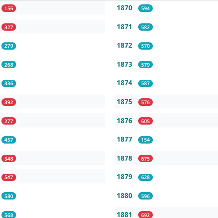
1870
156
594
1871
327
582
1872
279
570
1873
268
579
1874
336
587
1875
392
576
1876
277
605
1877
457
154
1878
548
675
1879
547
628
1880
580
596
1881
568
692