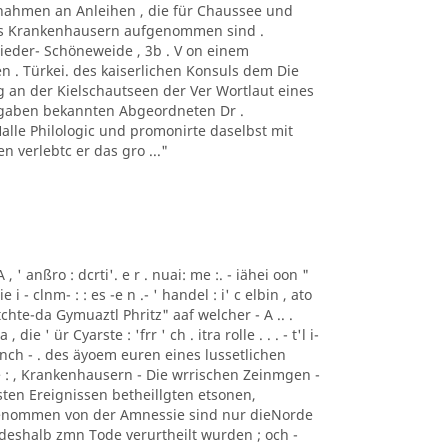
nnahmen an Anleihen , die für Chaussee und
eis Krankenhausern aufgenommen sind .
Nieder- Schöneweide , 3b . V on einem
. Türkei. des kaiserlichen Konsuls dem Die
 an der Kielschautseen der Ver Wortlaut eines
ufgaben bekannten Abgeordneten Dr .
Halle Philologic und promonirte daselbst mit
 verlebtc er das gro ..."
A , ' anßro : dcrti'. e r . nuai: me :. - iähei oon "
 - nie i - clnm- : : es -e n .- ' handel : i' c elbin , ato
ütchte-da Gymuaztl Phritz" aaf welcher - A .. .
die ' ür Cyarste : 'frr ' ch . itra rolle . . . - t'l i-
nch - . des äyoem euren eines lussetlichen
it e : , Krankenhausern - Die wrrischen Zeinmgen -
sten Ereignissen betheillgten etsonen,
sgenommen von der Amnessie sind nur dieNorde
 deshalb zmn Tode verurtheilt wurden ; och -