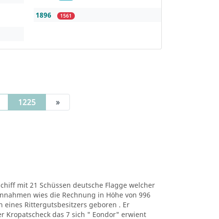
1896
1561
(current)
1225
»
 Schiff mit 21 Schüssen deutsche Flagge welcher
 Einnahmen wies die Rechnung in Höhe von 996
hn eines Rittergutsbesitzers geboren . Er
r Kropatscheck das 7 sich " Eondor" erwient