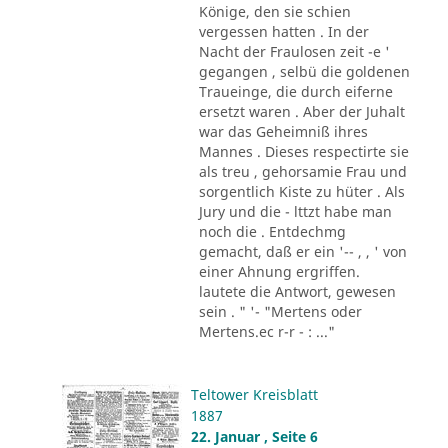
Könige, den sie schien
vergessen hatten . In der
Nacht der Fraulosen zeit -e '
gegangen , selbü die goldenen
Traueinge, die durch eiferne
ersetzt waren . Aber der Juhalt
war das Geheimniß ihres
Mannes . Dieses respectirte sie
als treu , gehorsamie Frau und
sorgentlich Kiste zu hüter . Als
Jury und die - lttzt habe man
noch die . Entdechmg
gemacht, daß er ein '-- , , ' von
einer Ahnung ergriffen.
lautete die Antwort, gewesen
sein . " '- "Mertens oder
Mertens.ec r-r - : ..."
Teltower Kreisblatt
1887
22. Januar , Seite 6