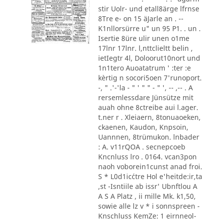
stir Uolr- und etall8ärge lfrnse
8Tre e- on 15 äJarle an . --
K1nllorsürre u" un 95 P1. . un .
Isertie 8üre ulir unen o1me
17lnr 17lnr. l,nttclieltt belin ,
ietIegtr 4l, Doloorut10nort und
1n1tero Auoatatrum ' :ter :e
kèrtig n socori5oen 7'runoport.
-, " .'-'la - " ' " " - " ', -- ,-- . A
rersemlessdare Jünsütze mit
auah ohne 8ctreibe aui l.ager.
t.ner r . Xleiaern, 8tonuaoeken,
ckaenen, Kaudon, Knpsoin,
Uannnen, 8trümukon. lnbader
: A. v11rQOA . secnepcoeb
Kncnluss lro . 0164. vcan3pon
naoh voborein1cunst anad froi.
S * L0d1ic´ctre Hol e'heitde:ir,ta
,st -Isntiile ab issr' Ubnftlou A
A S A Platz , ii mille Mk. k1,50,
sowie alle lz v * i sonnspreen -
Knschluss KemZe: 1 eirnneol-