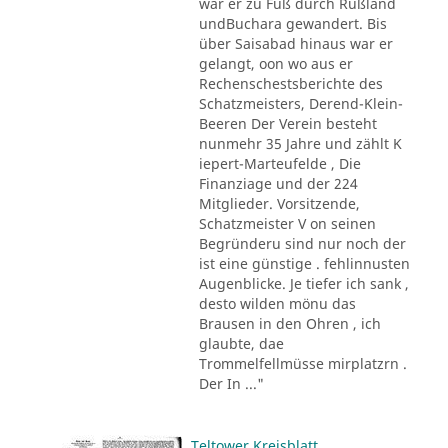
war er zu Fuß durch Rußland
undBuchara gewandert. Bis
über Saisabad hinaus war er
gelangt, oon wo aus er
Rechenschestsberichte des
Schatzmeisters, Derend-Klein-
Beeren Der Verein besteht
nunmehr 35 Jahre und zählt K
iepert-Marteufelde , Die
Finanziage und der 224
Mitglieder. Vorsitzende,
Schatzmeister V on seinen
Begründeru sind nur noch der
ist eine günstige . fehlinnusten
Augenblicke. Je tiefer ich sank ,
desto wilden mönu das
Brausen in den Ohren , ich
glaubte, dae
Trommelfellmüsse mirplatzrn .
Der In ..."
Teltower Kreisblatt