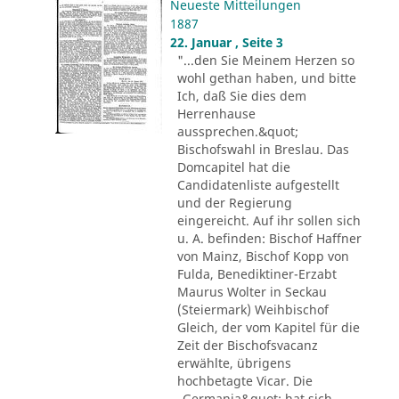
Neueste Mitteilungen
1887
22. Januar , Seite 3
"...den Sie Meinem Herzen so
wohl gethan haben, und bitte
Ich, daß Sie dies dem
Herrenhause
aussprechen.&quot;
Bischofswahl in Breslau. Das
Domcapitel hat die
Candidatenliste aufgestellt
und der Regierung
eingereicht. Auf ihr sollen sich
u. A. befinden: Bischof Haffner
von Mainz, Bischof Kopp von
Fulda, Benediktiner-Erzabt
Maurus Wolter in Seckau
(Steiermark) Weihbischof
Gleich, der vom Kapitel für die
Zeit der Bischofsvacanz
erwählte, übrigens
hochbetagte Vicar. Die
„Germania&quot; hat sich