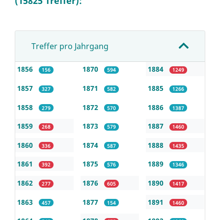
(15825 Treffer):
Treffer pro Jahrgang
1856
1870
1884
156
594
1249
1857
1871
1885
327
582
1266
1858
1872
1886
279
570
1387
1859
1873
1887
268
579
1460
1860
1874
1888
336
587
1435
1861
1875
1889
392
576
1346
1862
1876
1890
277
605
1417
1863
1877
1891
457
154
1460