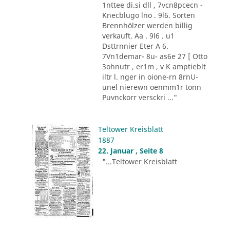
1nttee di.si dll , 7vcn8pcecn -
Knecblugo lno . 9l6. Sorten
Brennhölzer werden billig
verkauft. Aa . 9l6 . u1
Dsttrnnier Eter A 6.
7Vn1demar- 8u- as6e 27 [ Otto
3ohnutr , er1m , v K amptieblt
iltr l. nger in oione-rn 8rnU-
unel nierewn oenmm1r tonn
Puvnckorr versckri ..."
Teltower Kreisblatt
1887
22. Januar , Seite 8
"...Teltower Kreisblatt