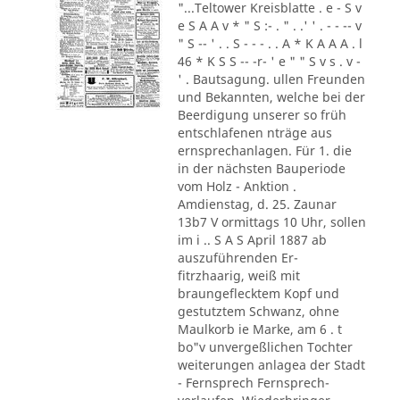
"...Teltower Kreisblatte . e - S v
e S A A v * " S :- . " . .' ' . - - -- v
" S -- ' . . S - - - . . A * K A A A . l
46 * K S S -- -r- ' e " " S v s . v -
' . Bautsagung. ullen Freunden
und Bekannten, welche bei der
Beerdigung unserer so früh
entschlafenen nträge aus
ernsprechanlagen. Für 1. die
in der nächsten Bauperiode
vom Holz - Anktion .
Amdienstag, d. 25. Zaunar
13b7 V ormittags 10 Uhr, sollen
im i .. S A S April 1887 ab
auszuführenden Er-
fitrzhaarig, weiß mit
braungeflecktem Kopf und
gestutztem Schwanz, ohne
Maulkorb ie Marke, am 6 . t
bo"v unvergeßlichen Tochter
weiterungen anlagea der Stadt
- Fernsprech Fernsprech-