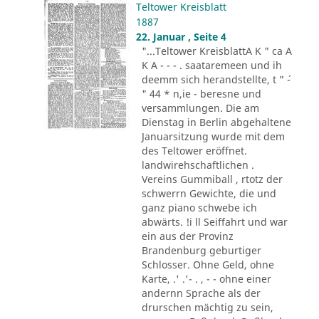
Teltower Kreisblatt
1887
22. Januar , Seite 4
"...Teltower KreisblattA K " ca A
K A - - - . saataremeen und ih
deemm sich herandstellte, t " ´-
" 44 * n,ie - beresne und
versammlungen. Die am
Dienstag in Berlin abgehaltene
Januarsitzung wurde mit dem
des Teltower eröffnet.
landwirehschaftlichen .
Vereins Gummiball , rtotz der
schwerrn Gewichte, die und
ganz piano schwebe ich
abwärts. !i ll Seiffahrt und war
ein aus der Provinz
Brandenburg geburtiger
Schlosser. Ohne Geld, ohne
Karte, .' .'- . , - - ohne einer
andernn Sprache als der
drurschen mächtig zu sein,