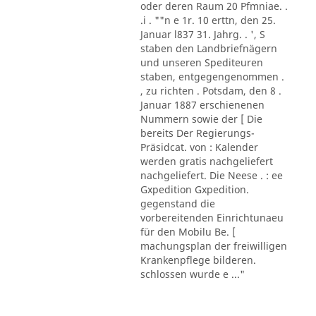
oder deren Raum 20 Pfmniae. .
.i . ""n e 1r. 10 erttn, den 25.
Januar l837 31. Jahrg. . ', S
staben den Landbriefnägern
und unseren Spediteuren
staben, entgegengenommen .
, zu richten . Potsdam, den 8 .
Januar 1887 erschienenen
Nummern sowie der [ Die
bereits Der Regierungs-
Präsidcat. von : Kalender
werden gratis nachgeliefert
nachgeliefert. Die Neese . : ee
Gxpedition Gxpedition.
gegenstand die
vorbereitenden Einrichtunaeu
für den Mobilu Be. [
machungsplan der freiwilligen
Krankenpflege bilderen.
schlossen wurde e ..."