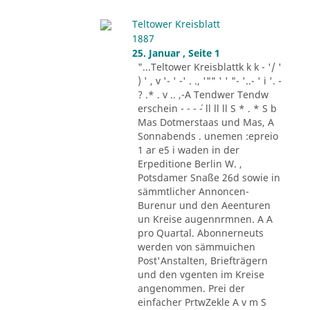
Teltower Kreisblatt
1887
25. Januar , Seite 1
"...Teltower Kreisblattk k k - '/ '
) ' , v '- ' -' . ., '"" ' ' "- '..- ' i '. -
? .* . v .. ,-A Tendwer Tendw
erschein - - - ´- ll ll ll S * . * S b
Mas Dotmerstaas und Mas, A
Sonnabends . unemen :epreio
1 ar e5 i waden in der
Erpeditione Berlin W. ,
Potsdamer Snaße 26d sowie in
sämmtlicher Annoncen-
Burenur und den Aeenturen
un Kreise augennrmnen. A A
pro Quartal. Abonnerneuts
werden von sämmuichen
Post'Anstalten, Briefträgern
und den vgenten im Kreise
angenommen. Prei der
einfacher PrtwZekle A v m S