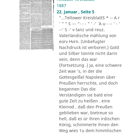
1887
22. Januar , Seite 5
"...Teltower KreisblattS * -- A r
' " " S --- "- - - " ' -' ´ A u - -- ' - '
--' S -' v tanz und reuz.
Vaterländische mählung von
eorv Hvrn. (Unbefugter
Nachdruck ist verboren.) Gold
und Silber tonnte nicht darin
sein, denn das war
(Fortsetzung .) Ja, eine schwere
Zeit wae 's, in der die
Gottesgeißel Napoleon über
Preußen herrschte, und doch
begannen Das die
Verständigen sie bald eine
gute Zeit zu heißen . eine
Kleinod , daß den Preußen
geblieben war, bietreue so
hell, daß es ür ihren irdischen
König, schimmerte ihnen den
Weg wies 1u dem himmlischen