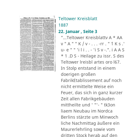
Teltower Kreisblatt
1887
22. Januar , Seite 3
"...Teltower Kreisblattv A * AA
v " A " " K / v - . . . -rr . " ´1 K s .'
u- e " " 'i l i . . - 'i S v -.". i A A S
* 1 .D S - Heilage zu issr. S des
Teltower lreisbl artes oro l67.
In Stolp entstand in einem
doerigen großen
FabrikEtablissement auf noch
nicht ermittelte Weise ein
Feuer, das sich in ganz kurzer
Zeit allen Fabrikgebäuden
mittheilte und ' "'- " tk3on
liaem Neubau im Nordca
Berlins stärzte um Minwoch
liche Nachmittag äußere ein
Maurerlehrling sowie vom
dritten Stock herab auf den