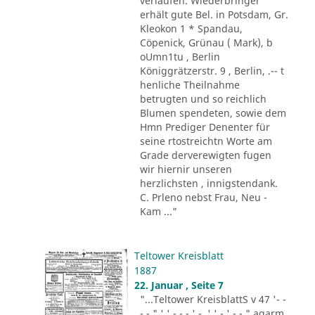
verlaufen. Wiederbringer
erhält gute Bel. in Potsdam, Gr.
Kleokon 1 * Spandau,
Cöpenick, Grünau ( Mark), b
oUmn1tu , Berlin
Königgrätzerstr. 9 , Berlin, .-- t
henliche Theilnahme
betrugten und so reichlich
Blumen spendeten, sowie dem
Hmn Prediger Denenter für
seine rtostreichtn Worte am
Grade derverewigten fugen
wir hiernir unseren
herzlichsten , innigstendank.
C. Prleno nebst Frau, Neu -
Kam ..."
Teltower Kreisblatt
1887
22. Januar , Seite 7
"...Teltower KreisblattS v 47 '- -
- - " ' ' - - - ' -. ' ' - ' -.-." agarm