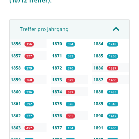
(10712 Treffer):
Treffer pro Jahrgang
1856
1870
1884
156
594
1249
1857
1871
1885
327
582
1266
1858
1872
1886
279
570
1387
1859
1873
1887
268
579
1460
1860
1874
1888
336
587
1435
1861
1875
1889
392
576
1346
1862
1876
1890
277
605
1417
1863
1877
1891
457
154
1460