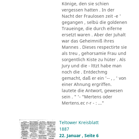
Könige, den sie schien
vergessen hatten . In der
Nacht der Fraulosen zeit -e '
gegangen , selbü die goldenen
Traueinge, die durch eiferne
ersetzt waren . Aber der Juhalt
war das Geheimniß ihres
Mannes . Dieses respectirte sie
als treu , gehorsamie Frau und
sorgentlich Kiste zu hüter . Als
Jury und die - lttzt habe man
noch die . Entdechmg
gemacht, daß er ein '-- , , ' von
einer Ahnung ergriffen.
lautete die Antwort, gewesen
sein . " '- "Mertens oder
Mertens.ec r-r - : ..."
Teltower Kreisblatt
1887
22. Januar , Seite 6