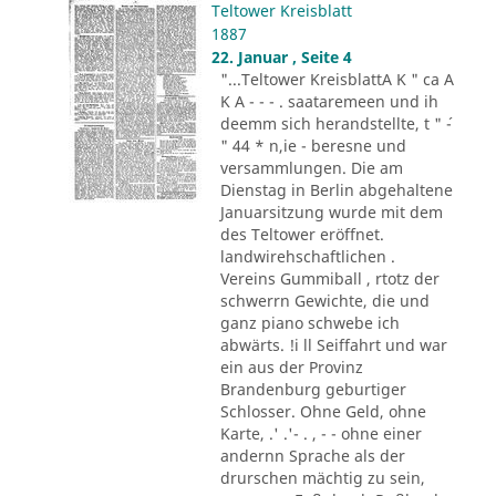
Teltower Kreisblatt
1887
22. Januar , Seite 4
"...Teltower KreisblattA K " ca A
K A - - - . saataremeen und ih
deemm sich herandstellte, t " ´-
" 44 * n,ie - beresne und
versammlungen. Die am
Dienstag in Berlin abgehaltene
Januarsitzung wurde mit dem
des Teltower eröffnet.
landwirehschaftlichen .
Vereins Gummiball , rtotz der
schwerrn Gewichte, die und
ganz piano schwebe ich
abwärts. !i ll Seiffahrt und war
ein aus der Provinz
Brandenburg geburtiger
Schlosser. Ohne Geld, ohne
Karte, .' .'- . , - - ohne einer
andernn Sprache als der
drurschen mächtig zu sein,