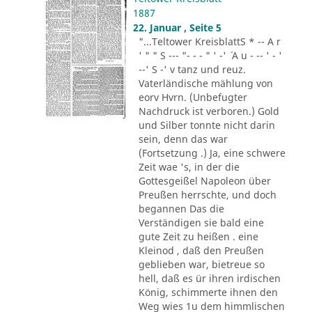
1887
22. Januar , Seite 5
"...Teltower KreisblattS * -- A r
' " " S --- "- - - " ' -' ´ A u - -- ' - '
--' S -' v tanz und reuz.
Vaterländische mählung von
eorv Hvrn. (Unbefugter
Nachdruck ist verboren.) Gold
und Silber tonnte nicht darin
sein, denn das war
(Fortsetzung .) Ja, eine schwere
Zeit wae 's, in der die
Gottesgeißel Napoleon über
Preußen herrschte, und doch
begannen Das die
Verständigen sie bald eine
gute Zeit zu heißen . eine
Kleinod , daß den Preußen
geblieben war, bietreue so
hell, daß es ür ihren irdischen
König, schimmerte ihnen den
Weg wies 1u dem himmlischen