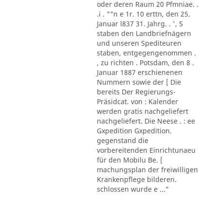
oder deren Raum 20 Pfmniae. .
.i . ""n e 1r. 10 erttn, den 25.
Januar l837 31. Jahrg. . ', S
staben den Landbriefnägern
und unseren Spediteuren
staben, entgegengenommen .
, zu richten . Potsdam, den 8 .
Januar 1887 erschienenen
Nummern sowie der [ Die
bereits Der Regierungs-
Präsidcat. von : Kalender
werden gratis nachgeliefert
nachgeliefert. Die Neese . : ee
Gxpedition Gxpedition.
gegenstand die
vorbereitenden Einrichtunaeu
für den Mobilu Be. [
machungsplan der freiwilligen
Krankenpflege bilderen.
schlossen wurde e ..."