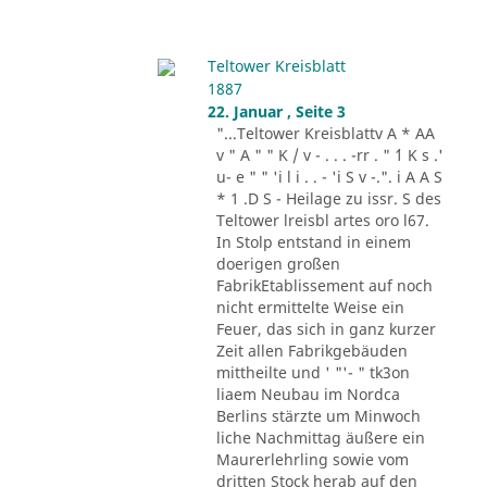
Teltower Kreisblatt
1887
22. Januar , Seite 3
"...Teltower Kreisblattv A * AA
v " A " " K / v - . . . -rr . " ´1 K s .'
u- e " " 'i l i . . - 'i S v -.". i A A S
* 1 .D S - Heilage zu issr. S des
Teltower lreisbl artes oro l67.
In Stolp entstand in einem
doerigen großen
FabrikEtablissement auf noch
nicht ermittelte Weise ein
Feuer, das sich in ganz kurzer
Zeit allen Fabrikgebäuden
mittheilte und ' "'- " tk3on
liaem Neubau im Nordca
Berlins stärzte um Minwoch
liche Nachmittag äußere ein
Maurerlehrling sowie vom
dritten Stock herab auf den