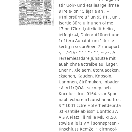
stir Uolr- und etall8ärge lfrnse
8Tre e- on 15 äJarle an . --
K1nllorsürre u" un 95 P1. . un .
Isertie 8üre ulir unen o1me
17lnr 17lnr. l,nttclieltt belin ,
ietIegtr 4l, Doloorut10nort und
1n1tero Auoatatrum ' :ter :e
kèrtig n socori5oen 7'runoport.
-, " .'-'la - " ' " " - " ', -- ,-- . A
rersemlessdare Jünsütze mit
auah ohne 8ctreibe aui l.ager.
t.ner r . Xleiaern, 8tonuaoeken,
ckaenen, Kaudon, Knpsoin,
Uannnen, 8trümukon. lnbader
: A. v11rQOA . secnepcoeb
Kncnluss lro . 0164. vcan3pon
naoh voborein1cunst anad froi.
S * L0d1ic´ctre Hol e'heitde:ir,ta
,st -Isntiile ab issr' Ubnftlou A
A S A Platz , ii mille Mk. k1,50,
sowie alle lz v * i sonnspreen -
Knschluss KemZe: 1 eirnneol-