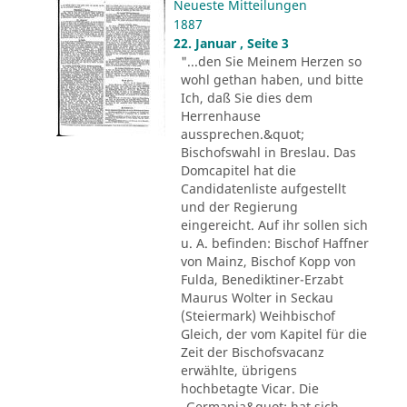
Neueste Mitteilungen
1887
22. Januar , Seite 3
"...den Sie Meinem Herzen so
wohl gethan haben, und bitte
Ich, daß Sie dies dem
Herrenhause
aussprechen.&quot;
Bischofswahl in Breslau. Das
Domcapitel hat die
Candidatenliste aufgestellt
und der Regierung
eingereicht. Auf ihr sollen sich
u. A. befinden: Bischof Haffner
von Mainz, Bischof Kopp von
Fulda, Benediktiner-Erzabt
Maurus Wolter in Seckau
(Steiermark) Weihbischof
Gleich, der vom Kapitel für die
Zeit der Bischofsvacanz
erwählte, übrigens
hochbetagte Vicar. Die
„Germania&quot; hat sich