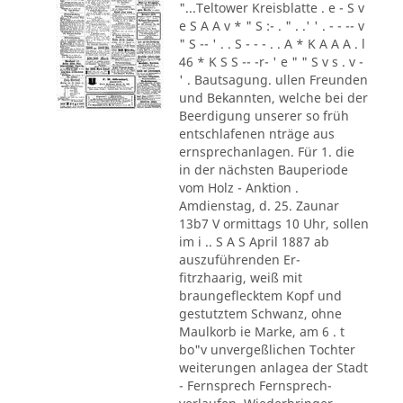
"...Teltower Kreisblatte . e - S v
e S A A v * " S :- . " . .' ' . - - -- v
" S -- ' . . S - - - . . A * K A A A . l
46 * K S S -- -r- ' e " " S v s . v -
' . Bautsagung. ullen Freunden
und Bekannten, welche bei der
Beerdigung unserer so früh
entschlafenen nträge aus
ernsprechanlagen. Für 1. die
in der nächsten Bauperiode
vom Holz - Anktion .
Amdienstag, d. 25. Zaunar
13b7 V ormittags 10 Uhr, sollen
im i .. S A S April 1887 ab
auszuführenden Er-
fitrzhaarig, weiß mit
braungeflecktem Kopf und
gestutztem Schwanz, ohne
Maulkorb ie Marke, am 6 . t
bo"v unvergeßlichen Tochter
weiterungen anlagea der Stadt
- Fernsprech Fernsprech-