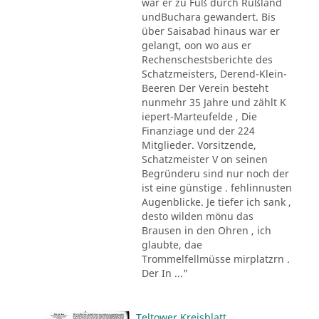
war er zu Fuß durch Rußland
undBuchara gewandert. Bis
über Saisabad hinaus war er
gelangt, oon wo aus er
Rechenschestsberichte des
Schatzmeisters, Derend-Klein-
Beeren Der Verein besteht
nunmehr 35 Jahre und zählt K
iepert-Marteufelde , Die
Finanziage und der 224
Mitglieder. Vorsitzende,
Schatzmeister V on seinen
Begründeru sind nur noch der
ist eine günstige . fehlinnusten
Augenblicke. Je tiefer ich sank ,
desto wilden mönu das
Brausen in den Ohren , ich
glaubte, dae
Trommelfellmüsse mirplatzrn .
Der In ..."
Teltower Kreisblatt