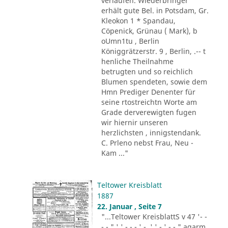
verlaufen. Wiederbringer
erhält gute Bel. in Potsdam, Gr.
Kleokon 1 * Spandau,
Cöpenick, Grünau ( Mark), b
oUmn1tu , Berlin
Königgrätzerstr. 9 , Berlin, .-- t
henliche Theilnahme
betrugten und so reichlich
Blumen spendeten, sowie dem
Hmn Prediger Denenter für
seine rtostreichtn Worte am
Grade derverewigten fugen
wir hiernir unseren
herzlichsten , innigstendank.
C. Prleno nebst Frau, Neu -
Kam ..."
Teltower Kreisblatt
1887
22. Januar , Seite 7
"...Teltower KreisblattS v 47 '- -
- - " ' ' - - - ' -. ' ' - ' -.-." agarm