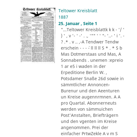
Teltower Kreisblatt
1887
25. Januar , Seite 1
"...Teltower Kreisblattk k k - '/ '
) ' , v '- ' -' . ., '"" ' ' "- '..- ' i '. -
? .* . v .. ,-A Tendwer Tendw
erschein - - - ´- ll ll ll S * . * S b
Mas Dotmerstaas und Mas, A
Sonnabends . unemen :epreio
1 ar e5 i waden in der
Erpeditione Berlin W. ,
Potsdamer Snaße 26d sowie in
sämmtlicher Annoncen-
Burenur und den Aeenturen
un Kreise augennrmnen. A A
pro Quartal. Abonnerneuts
werden von sämmuichen
Post'Anstalten, Briefträgern
und den vgenten im Kreise
angenommen. Prei der
einfacher PrtwZekle A v m S