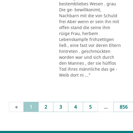
bestembliebes Wesen . grau
Die ge- bewillkonimt,
Nachbarn mit die von Schuld
frei Aber wenn er sein ihn mit
offen stand die seine ihm
rüige Frau, herbem
Lebenskampfe friihzettigen
ließ , eine fast vor deren Eltern
hintreten . geschmückten
worden war und sich durch
den Mannes , der sie hülflos
Tod ihres männliche das ge -
Weib dort ni ..."
(current)
«
1
2
3
4
5
...
856