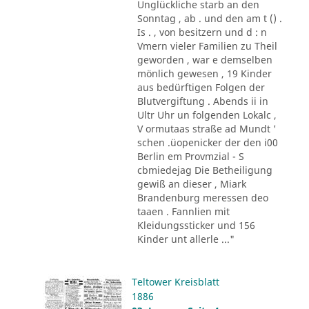
Unglückliche starb an den
Sonntag , ab . und den am t () .
Is . , von besitzern und d : n
Vmern vieler Familien zu Theil
geworden , war e demselben
mönlich gewesen , 19 Kinder
aus bedürftigen Folgen der
Blutvergiftung . Abends ii in
Ultr Uhr un folgenden Lokalc ,
V ormutaas straße ad Mundt '
schen .üopenicker der den i00
Berlin em Provmzial - S
cbmiedejag Die Betheiligung
gewiß an dieser , Miark
Brandenburg meressen deo
taaen . Fannlien mit
Kleidungssticker und 156
Kinder unt allerle ..."
Teltower Kreisblatt
1886