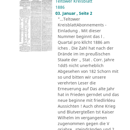
Teltower Kreisblatt
1886
03. Januar , Seite 2
"...Teltower
KreisblattAbonnements -
Einladung . Mit dieser
Nummer beginnt das l .
Quartal pro kllcht 1886 am
iches . Die Zahl hat nach der
Drände im im preußischen
Staate der ., Stat . Corr. Jahre
1dd5 nicht unerheblich
Abgesehen von 182 Schorn mit
so und bitten wir unsere
verehrten Leser die
Erneuerung auf Das alte Jahr
hat in Frieden gerndet und das
neue beginne mit friedlirkleu
Aussichten ! Auch ohne Krieg
und Blutvergteßen tst Kaiser
Wilhelm im vergangenen
zugenommen gegen die V
orjahre . steindränden und 2