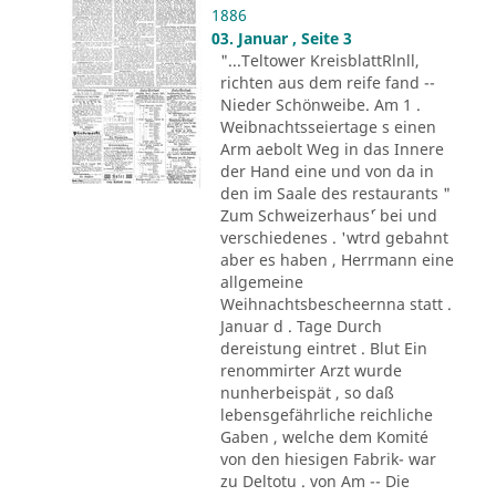
1886
03. Januar , Seite 3
"...Teltower KreisblattRlnll,
richten aus dem reife fand --
Nieder Schönweibe. Am 1 .
Weibnachtsseiertage s einen
Arm aebolt Weg in das Innere
der Hand eine und von da in
den im Saale des restaurants "
Zum Schweizerhaus´' bei und
verschiedenes . 'wtrd gebahnt
aber es haben , Herrmann eine
allgemeine
Weihnachtsbescheernna statt .
Januar d . Tage Durch
dereistung eintret . Blut Ein
renommirter Arzt wurde
nunherbeispät , so daß
lebensgefährliche reichliche
Gaben , welche dem Komité
von den hiesigen Fabrik- war
zu Deltotu . von Am -- Die