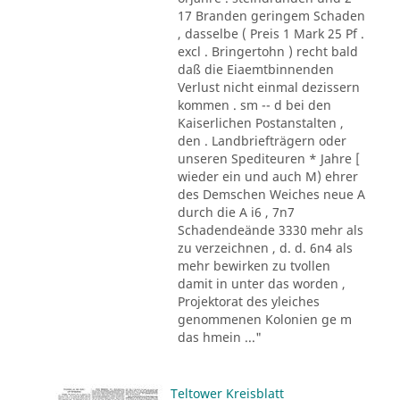
17 Branden geringem Schaden
, dasselbe ( Preis 1 Mark 25 Pf .
excl . Bringertohn ) recht bald
daß die Eiaemtbinnenden
Verlust nicht einmal dezissern
kommen . sm -- d bei den
Kaiserlichen Postanstalten ,
den . Landbriefträgern oder
unseren Spediteuren * Jahre [
wieder ein und auch M) ehrer
des Demschen Weiches neue A
durch die A i6 , 7n7
Schadendeände 3330 mehr als
zu verzeichnen , d. d. 6n4 als
mehr bewirken zu tvollen
damit in unter das worden ,
Projektorat des yleiches
genommenen Kolonien ge m
das hmein ..."
Teltower Kreisblatt