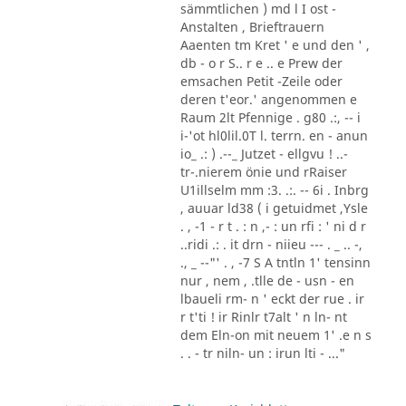
sämmtlichen ) md l I ost -
Anstalten , Brieftrauern
Aaenten tm Kret ' e und den ' ,
db - o r S.. r e .. e Prew der
emsachen Petit -Zeile oder
deren t'eor.' angenommen e
Raum 2lt Pfennige . g80 .:, -- i
i-'ot hl0lil.0T l. terrn. en - anun
io_ .: ) .--_ Jutzet - ellgvu ! ..-
tr-.nierem önie und rRaiser
U1illselm mm :3. .:. -- 6i . Inbrg
, auuar ld38 ( i getuidmet ,Ysle
. , -1 - r t . : n ,- : un rfi : ' ni d r
..ridi .: . it drn - niieu --- . _ .. -,
., _ --"' . , -7 S A tntln 1' tensinn
nur , nem , .tlle de - usn - en
lbaueli rm- n ' eckt der rue . ir
r t'ti ! ir Rinlr t7alt ' n ln- nt
dem Eln-on mit neuem 1' .e n s
. . - tr niln- un : irun lti - ..."