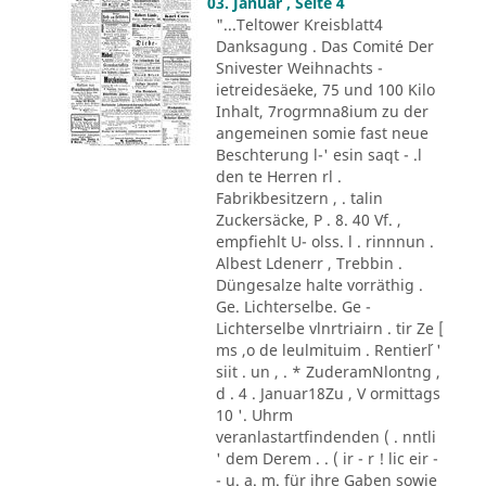
03. Januar , Seite 4
"...Teltower Kreisblatt4
Danksagung . Das Comité Der
Snivester Weihnachts -
ietreidesäeke, 75 und 100 Kilo
Inhalt, 7rogrmna8ium zu der
angemeinen somie fast neue
Beschterung l-' esin saqt - .l
den te Herren rl .
Fabrikbesitzern , . talin
Zuckersäcke, P . 8. 40 Vf. ,
empfiehlt U- olss. l . rinnnun .
Albest Ldenerr , Trebbin .
Düngesalze halte vorräthig .
Ge. Lichterselbe. Ge -
Lichterselbe vlnrtriairn . tir Ze [
ms ,o de leulmituim . Rentier´l '
siit . un , . * ZuderamNlontng ,
d . 4 . Januar18Zu , V ormittags
10 '. Uhrm
veranlastartfindenden ( . nntli
' dem Derem . . ( ir - r ! lic eir -
- u. a. m. für ihre Gaben sowie