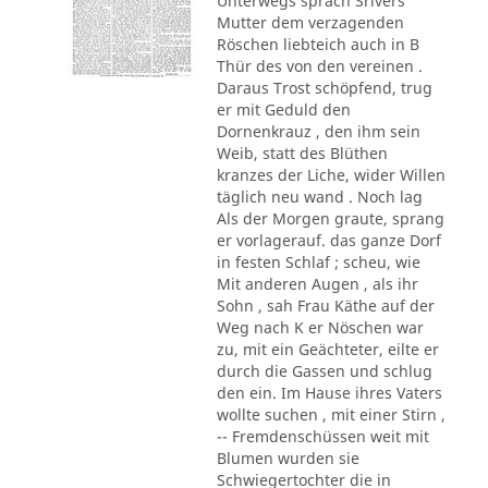
Unterwegs sprach Srivers
Mutter dem verzagenden
Röschen liebteich auch in B
Thür des von den vereinen .
Daraus Trost schöpfend, trug
er mit Geduld den
Dornenkrauz , den ihm sein
Weib, statt des Blüthen
kranzes der Liche, wider Willen
täglich neu wand . Noch lag
Als der Morgen graute, sprang
er vorlagerauf. das ganze Dorf
in festen Schlaf ; scheu, wie
Mit anderen Augen , als ihr
Sohn , sah Frau Käthe auf der
Weg nach K er Nöschen war
zu, mit ein Geächteter, eilte er
durch die Gassen und schlug
den ein. Im Hause ihres Vaters
wollte suchen , mit einer Stirn ,
-- Fremdenschüssen weit mit
Blumen wurden sie
Schwiegertochter die in