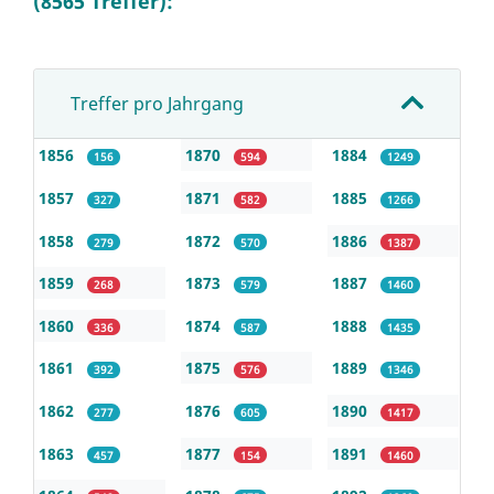
(8565 Treffer):
Treffer pro Jahrgang
1856
1870
1884
156
594
1249
1857
1871
1885
327
582
1266
1858
1872
1886
279
570
1387
1859
1873
1887
268
579
1460
1860
1874
1888
336
587
1435
1861
1875
1889
392
576
1346
1862
1876
1890
277
605
1417
1863
1877
1891
457
154
1460