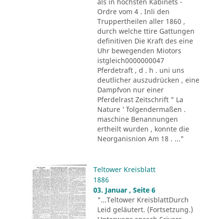
als in höchsten Kabinets -
Ordre vom 4 . Inli den
Truppertheilen aller 1860 ,
durch welche ttire Gattungen
definitiven Die Kraft des eine
Uhr bewegenden Miotors
istgleich0000000047
Pferdetraft , d . h . uni uns
deutlicher auszudrücken , eine
Dampfvon nur einer
Pferdelrast Zeitschrift " La
Nature '´ folgendermaßen .
maschine Benannungen
ertheilt wurden , konnte die
Neorganisnion Am 18 . ..."
Teltower Kreisblatt
1886
03. Januar , Seite 6
"...Teltower KreisblattDurch
Leid geläutert. (Fortsetzung.)