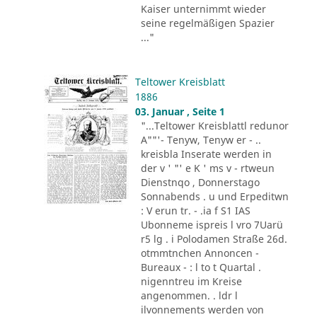
Kaiser unternimmt wieder
seine regelmäßigen Spazier
..."
Teltower Kreisblatt
1886
03. Januar , Seite 1
"...Teltower Kreisblattl redunor
A""'- Tenyw, Tenyw er - ..
kreisbla Inserate werden in
der v ' "' e K ' ms v - rtweun
Dienstnqo , Donnerstago
Sonnabends . u und Erpeditwn
: V erun tr. - .ia f S1 IAS
Ubonneme ispreis l vro 7Uarü
r5 lg . i Polodamen Straße 26d.
otmmtnchen Annoncen -
Bureaux - : l to t Quartal .
nigenntreu im Kreise
angenommen. . ldr l
ilvonnements werden von