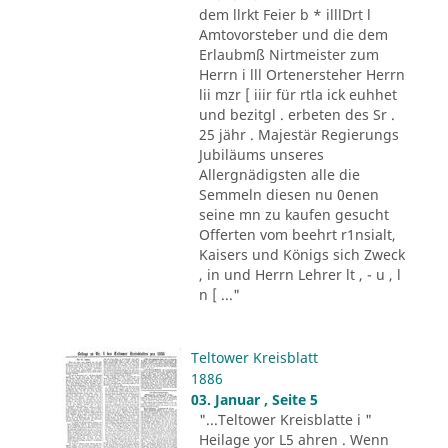
dem llrkt Feier b * illlDrt l
Amtovorsteber und die dem
Erlaubmß Nirtmeister zum
Herrn i lll Ortenersteher Herrn
lii mzr [ iiir für rtla ick euhhet
und bezitgl . erbeten des Sr .
25 jähr . Majestär Regierungs
Jubiläums unseres
Allergnädigsten alle die
Semmeln diesen nu 0enen
seine mn zu kaufen gesucht
Offerten vom beehrt r1nsialt,
Kaisers und Königs sich Zweck
, in und Herrn Lehrer lt , - u , l
n [ ..."
Teltower Kreisblatt
1886
03. Januar , Seite 5
"...Teltower Kreisblatte i "
Heilage yor L5 ahren . Wenn