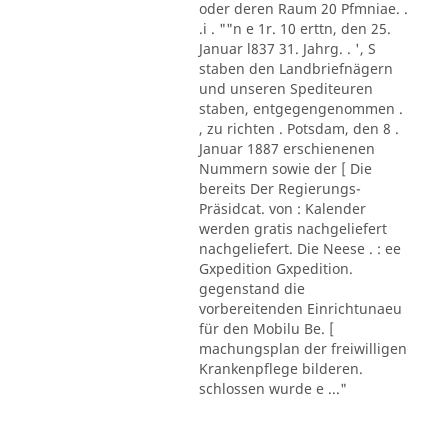
oder deren Raum 20 Pfmniae. .
.i . ""n e 1r. 10 erttn, den 25.
Januar l837 31. Jahrg. . ', S
staben den Landbriefnägern
und unseren Spediteuren
staben, entgegengenommen .
, zu richten . Potsdam, den 8 .
Januar 1887 erschienenen
Nummern sowie der [ Die
bereits Der Regierungs-
Präsidcat. von : Kalender
werden gratis nachgeliefert
nachgeliefert. Die Neese . : ee
Gxpedition Gxpedition.
gegenstand die
vorbereitenden Einrichtunaeu
für den Mobilu Be. [
machungsplan der freiwilligen
Krankenpflege bilderen.
schlossen wurde e ..."