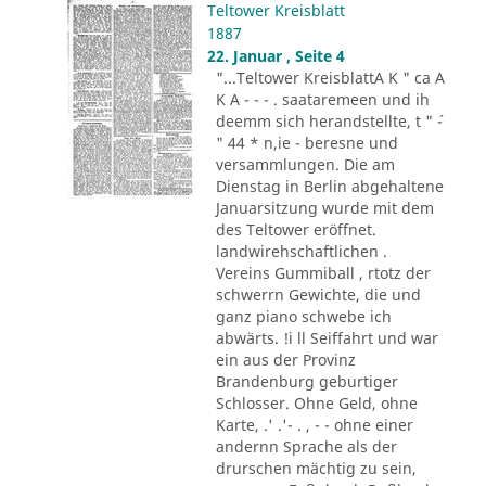
Teltower Kreisblatt
1887
22. Januar , Seite 4
"...Teltower KreisblattA K " ca A
K A - - - . saataremeen und ih
deemm sich herandstellte, t " ´-
" 44 * n,ie - beresne und
versammlungen. Die am
Dienstag in Berlin abgehaltene
Januarsitzung wurde mit dem
des Teltower eröffnet.
landwirehschaftlichen .
Vereins Gummiball , rtotz der
schwerrn Gewichte, die und
ganz piano schwebe ich
abwärts. !i ll Seiffahrt und war
ein aus der Provinz
Brandenburg geburtiger
Schlosser. Ohne Geld, ohne
Karte, .' .'- . , - - ohne einer
andernn Sprache als der
drurschen mächtig zu sein,