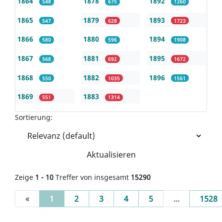
1864
1878
1892
548
675
1260
1865
1879
1893
547
628
1723
1866
1880
1894
580
596
1908
1867
1881
1895
568
692
1672
1868
1882
1896
550
1035
1561
1869
1883
551
1314
Sortierung:
Aktualisieren
Zeige
1 - 10
Treffer von insgesamt
15290
(current)
«
1
2
3
4
5
...
1528