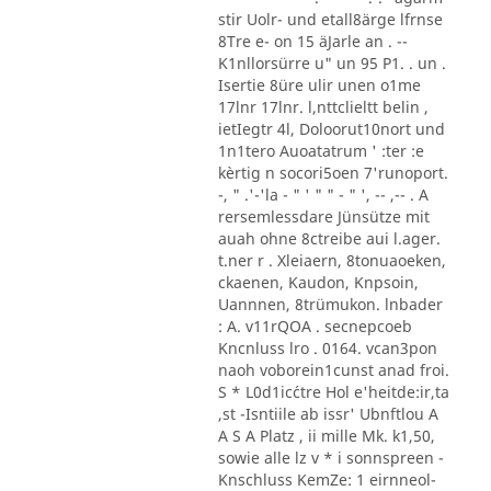
stir Uolr- und etall8ärge lfrnse
8Tre e- on 15 äJarle an . --
K1nllorsürre u" un 95 P1. . un .
Isertie 8üre ulir unen o1me
17lnr 17lnr. l,nttclieltt belin ,
ietIegtr 4l, Doloorut10nort und
1n1tero Auoatatrum ' :ter :e
kèrtig n socori5oen 7'runoport.
-, " .'-'la - " ' " " - " ', -- ,-- . A
rersemlessdare Jünsütze mit
auah ohne 8ctreibe aui l.ager.
t.ner r . Xleiaern, 8tonuaoeken,
ckaenen, Kaudon, Knpsoin,
Uannnen, 8trümukon. lnbader
: A. v11rQOA . secnepcoeb
Kncnluss lro . 0164. vcan3pon
naoh voborein1cunst anad froi.
S * L0d1ic´ctre Hol e'heitde:ir,ta
,st -Isntiile ab issr' Ubnftlou A
A S A Platz , ii mille Mk. k1,50,
sowie alle lz v * i sonnspreen -
Knschluss KemZe: 1 eirnneol-