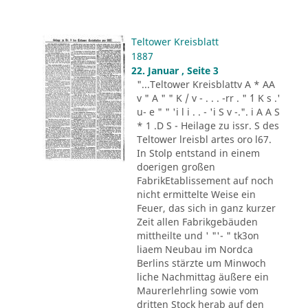
Teltower Kreisblatt
1887
22. Januar , Seite 3
"...Teltower Kreisblattv A * AA
v " A " " K / v - . . . -rr . " ´1 K s .'
u- e " " 'i l i . . - 'i S v -.". i A A S
* 1 .D S - Heilage zu issr. S des
Teltower lreisbl artes oro l67.
In Stolp entstand in einem
doerigen großen
FabrikEtablissement auf noch
nicht ermittelte Weise ein
Feuer, das sich in ganz kurzer
Zeit allen Fabrikgebäuden
mittheilte und ' "'- " tk3on
liaem Neubau im Nordca
Berlins stärzte um Minwoch
liche Nachmittag äußere ein
Maurerlehrling sowie vom
dritten Stock herab auf den