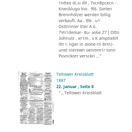
1nttee di.si dll , 7vcn8pcecn -
Knecblugo lno . 9l6. Sorten
Brennhölzer werden billig
verkauft. Aa . 9l6 . u1
Dsttrnnier Eter A 6.
7Vn1demar- 8u- as6e 27 [ Otto
3ohnutr , er1m , v K amptieblt
iltr l. nger in oione-rn 8rnU-
unel nierewn oenmm1r tonn
Puvnckorr versckri ..."
Teltower Kreisblatt
1887
22. Januar , Seite 8
"...Teltower Kreisblatt