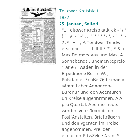
Teltower Kreisblatt
1887
25. Januar , Seite 1
"...Teltower Kreisblattk k k - '/ '
) ' , v '- ' -' . ., '"" ' ' "- '..- ' i '. -
? .* . v .. ,-A Tendwer Tendw
erschein - - - ´- ll ll ll S * . * S b
Mas Dotmerstaas und Mas, A
Sonnabends . unemen :epreio
1 ar e5 i waden in der
Erpeditione Berlin W. ,
Potsdamer Snaße 26d sowie in
sämmtlicher Annoncen-
Burenur und den Aeenturen
un Kreise augennrmnen. A A
pro Quartal. Abonnerneuts
werden von sämmuichen
Post'Anstalten, Briefträgern
und den vgenten im Kreise
angenommen. Prei der
einfacher PrtwZekle A v m S