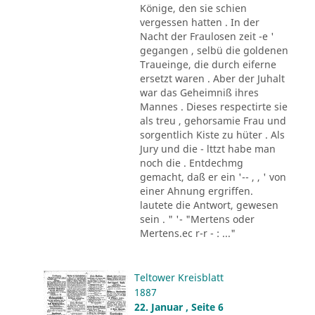
Könige, den sie schien
vergessen hatten . In der
Nacht der Fraulosen zeit -e '
gegangen , selbü die goldenen
Traueinge, die durch eiferne
ersetzt waren . Aber der Juhalt
war das Geheimniß ihres
Mannes . Dieses respectirte sie
als treu , gehorsamie Frau und
sorgentlich Kiste zu hüter . Als
Jury und die - lttzt habe man
noch die . Entdechmg
gemacht, daß er ein '-- , , ' von
einer Ahnung ergriffen.
lautete die Antwort, gewesen
sein . " '- "Mertens oder
Mertens.ec r-r - : ..."
Teltower Kreisblatt
1887
22. Januar , Seite 6