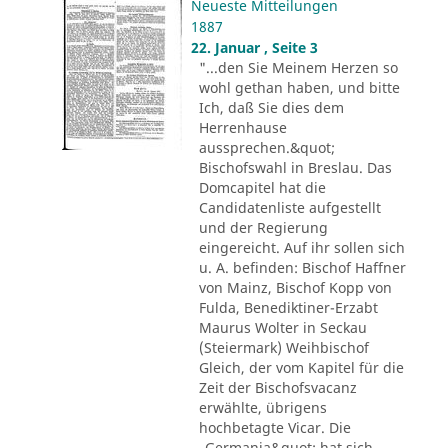
Neueste Mitteilungen
1887
22. Januar , Seite 3
"...den Sie Meinem Herzen so
wohl gethan haben, und bitte
Ich, daß Sie dies dem
Herrenhause
aussprechen.&quot;
Bischofswahl in Breslau. Das
Domcapitel hat die
Candidatenliste aufgestellt
und der Regierung
eingereicht. Auf ihr sollen sich
u. A. befinden: Bischof Haffner
von Mainz, Bischof Kopp von
Fulda, Benediktiner-Erzabt
Maurus Wolter in Seckau
(Steiermark) Weihbischof
Gleich, der vom Kapitel für die
Zeit der Bischofsvacanz
erwählte, übrigens
hochbetagte Vicar. Die
„Germania&quot; hat sich