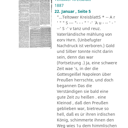
1887
22. Januar , Seite 5
"...Teltower KreisblattS * -- A r
' " " S --- "- - - " ' -' ´ A u - -- ' - '
--' S -' v tanz und reuz.
Vaterländische mählung von
eorv Hvrn. (Unbefugter
Nachdruck ist verboren.) Gold
und Silber tonnte nicht darin
sein, denn das war
(Fortsetzung .) Ja, eine schwere
Zeit wae 's, in der die
Gottesgeißel Napoleon über
Preußen herrschte, und doch
begannen Das die
Verständigen sie bald eine
gute Zeit zu heißen . eine
Kleinod , daß den Preußen
geblieben war, bietreue so
hell, daß es ür ihren irdischen
König, schimmerte ihnen den
Weg wies 1u dem himmlischen