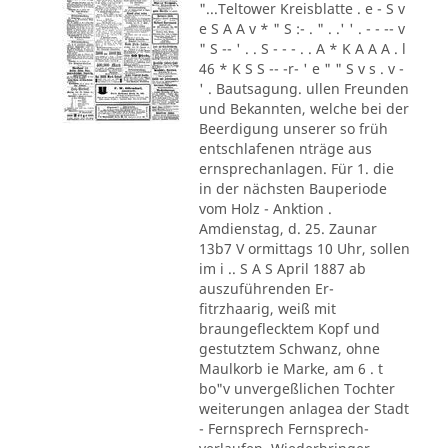
"...Teltower Kreisblatte . e - S v
e S A A v * " S :- . " . .' ' . - - -- v
" S -- ' . . S - - - . . A * K A A A . l
46 * K S S -- -r- ' e " " S v s . v -
' . Bautsagung. ullen Freunden
und Bekannten, welche bei der
Beerdigung unserer so früh
entschlafenen nträge aus
ernsprechanlagen. Für 1. die
in der nächsten Bauperiode
vom Holz - Anktion .
Amdienstag, d. 25. Zaunar
13b7 V ormittags 10 Uhr, sollen
im i .. S A S April 1887 ab
auszuführenden Er-
fitrzhaarig, weiß mit
braungeflecktem Kopf und
gestutztem Schwanz, ohne
Maulkorb ie Marke, am 6 . t
bo"v unvergeßlichen Tochter
weiterungen anlagea der Stadt
- Fernsprech Fernsprech-