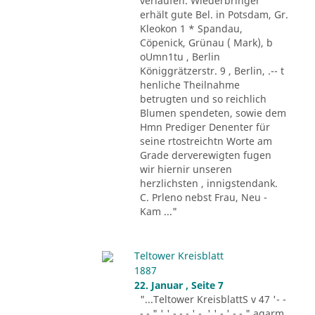
verlaufen. Wiederbringer
erhält gute Bel. in Potsdam, Gr.
Kleokon 1 * Spandau,
Cöpenick, Grünau ( Mark), b
oUmn1tu , Berlin
Königgrätzerstr. 9 , Berlin, .-- t
henliche Theilnahme
betrugten und so reichlich
Blumen spendeten, sowie dem
Hmn Prediger Denenter für
seine rtostreichtn Worte am
Grade derverewigten fugen
wir hiernir unseren
herzlichsten , innigstendank.
C. Prleno nebst Frau, Neu -
Kam ..."
Teltower Kreisblatt
1887
22. Januar , Seite 7
"...Teltower KreisblattS v 47 '- -
- - " ' ' - - - ' -. ' ' - ' -.-." agarm