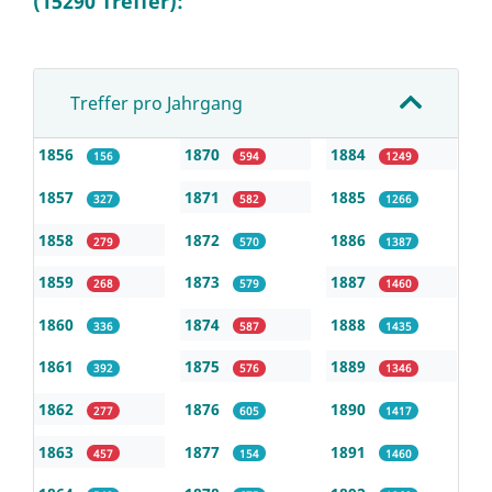
(15290 Treffer):
Treffer pro Jahrgang
1856
1870
1884
156
594
1249
1857
1871
1885
327
582
1266
1858
1872
1886
279
570
1387
1859
1873
1887
268
579
1460
1860
1874
1888
336
587
1435
1861
1875
1889
392
576
1346
1862
1876
1890
277
605
1417
1863
1877
1891
457
154
1460