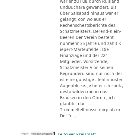
war er zu Fuß durch Rußland
undBuchara gewandert. Bis
über Saisabad hinaus war er
gelangt, oon wo aus er
Rechenschestsberichte des
Schatzmeisters, Derend-Klein-
Beeren Der Verein besteht
nunmehr 35 Jahre und zählt K
iepert-Marteufelde , Die
Finanziage und der 224
Mitglieder. Vorsitzende,
Schatzmeister V on seinen
Begründeru sind nur noch der
ist eine günstige . fehlinnusten
Augenblicke. Je tiefer ich sank ,
desto wilden mönu das
Brausen in den Ohren , ich
glaubte, dae
Trommelfellmüsse mirplatzrn .
Der In ..."
Teltower Kreisblatt