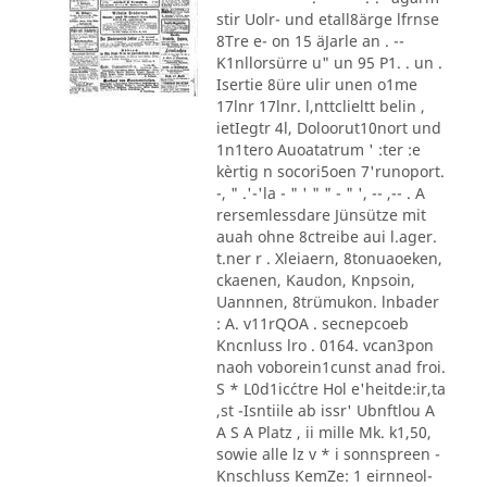
stir Uolr- und etall8ärge lfrnse
8Tre e- on 15 äJarle an . --
K1nllorsürre u" un 95 P1. . un .
Isertie 8üre ulir unen o1me
17lnr 17lnr. l,nttclieltt belin ,
ietIegtr 4l, Doloorut10nort und
1n1tero Auoatatrum ' :ter :e
kèrtig n socori5oen 7'runoport.
-, " .'-'la - " ' " " - " ', -- ,-- . A
rersemlessdare Jünsütze mit
auah ohne 8ctreibe aui l.ager.
t.ner r . Xleiaern, 8tonuaoeken,
ckaenen, Kaudon, Knpsoin,
Uannnen, 8trümukon. lnbader
: A. v11rQOA . secnepcoeb
Kncnluss lro . 0164. vcan3pon
naoh voborein1cunst anad froi.
S * L0d1ic´ctre Hol e'heitde:ir,ta
,st -Isntiile ab issr' Ubnftlou A
A S A Platz , ii mille Mk. k1,50,
sowie alle lz v * i sonnspreen -
Knschluss KemZe: 1 eirnneol-