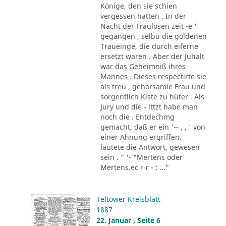
Könige, den sie schien
vergessen hatten . In der
Nacht der Fraulosen zeit -e '
gegangen , selbü die goldenen
Traueinge, die durch eiferne
ersetzt waren . Aber der Juhalt
war das Geheimniß ihres
Mannes . Dieses respectirte sie
als treu , gehorsamie Frau und
sorgentlich Kiste zu hüter . Als
Jury und die - lttzt habe man
noch die . Entdechmg
gemacht, daß er ein '-- , , ' von
einer Ahnung ergriffen.
lautete die Antwort, gewesen
sein . " '- "Mertens oder
Mertens.ec r-r - : ..."
Teltower Kreisblatt
1887
22. Januar , Seite 6