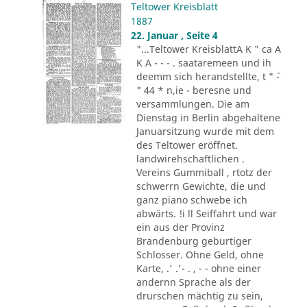
Teltower Kreisblatt
1887
22. Januar , Seite 4
"...Teltower KreisblattA K " ca A
K A - - - . saataremeen und ih
deemm sich herandstellte, t " ´-
" 44 * n,ie - beresne und
versammlungen. Die am
Dienstag in Berlin abgehaltene
Januarsitzung wurde mit dem
des Teltower eröffnet.
landwirehschaftlichen .
Vereins Gummiball , rtotz der
schwerrn Gewichte, die und
ganz piano schwebe ich
abwärts. !i ll Seiffahrt und war
ein aus der Provinz
Brandenburg geburtiger
Schlosser. Ohne Geld, ohne
Karte, .' .'- . , - - ohne einer
andernn Sprache als der
drurschen mächtig zu sein,