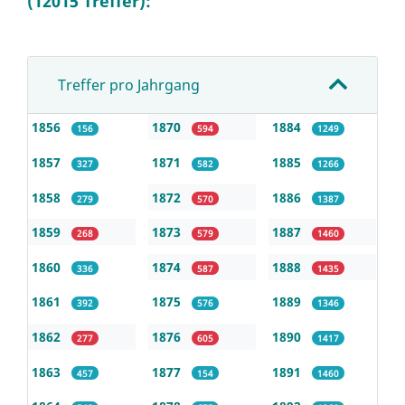
(12015 Treffer):
Treffer pro Jahrgang
1856
1870
1884
156
594
1249
1857
1871
1885
327
582
1266
1858
1872
1886
279
570
1387
1859
1873
1887
268
579
1460
1860
1874
1888
336
587
1435
1861
1875
1889
392
576
1346
1862
1876
1890
277
605
1417
1863
1877
1891
457
154
1460