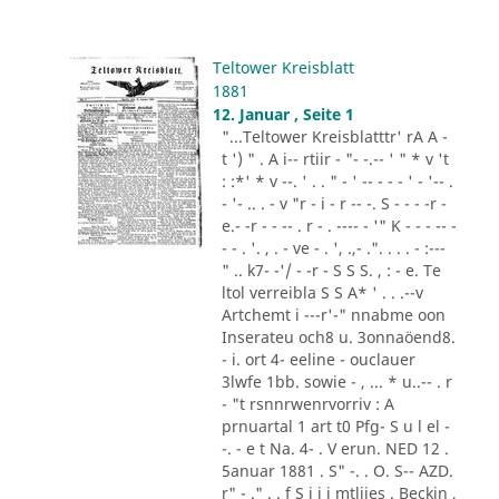
Teltower Kreisblatt
1881
12. Januar , Seite 1
"...Teltower Kreisblatttr' rA A -
t ') " . A i-- rtiir - "- -.-- ' " * v 't
: :*' * v --. ' . . " - ' -- - - - ' - '-- .
- '- .. . - v "r - i - r -- -. S - - - -r -
e.- -r - - -- . r - . ---- - '" K - - - -- -
- - . '. , . - ve - . ', .,- .". . . . - :---
" .. k7- -'/ - -r - S S S. , : - e. Te
ltol verreibla S S A* ' . . .--v
Artchemt i ---r'-" nnabme oon
Inserateu och8 u. 3onnaöend8.
- i. ort 4- eeline - ouclauer
3lwfe 1bb. sowie - , ... * u..-- . r
- "t rsnnrwenrvorriv : A
prnuartal 1 art t0 Pfg- S u l el -
-. - e t Na. 4- . V erun. NED 12 .
5anuar 1881 . S" -. . O. S-- AZD.
r" - ." . . f S i i i mtliies . Beckin ,