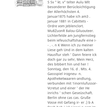
S Sv " kt. v" telter Aulu Mlt
besonderer Berücksichtigung
der Allerhöchsten 4.
Januar1875 habe ich am3 .
Januar 1881 in Cabittets -
Ordre vom Jeblenclort.
Mu8ZuonR 8alou-Giluouteer.
Lichterfelde am Jungfernstieg
beim iefeuschaftshaufe eine i-
- . -. n K Wenn ich zu meiner
Liese geh Und in dem kalten
Hausflur steh ' Dann feiere ick
doch gar zu sehr, Mein Herz,
des bibbert hin und her !
Sonntag, den 16. d . Mts. 4.
Gassspiel irogneu- n.
Apotheketwaaren-andlung,
verbunden mit 1inornlufussor-
Vcretut und einer ' der He
inrichs ' schen Geseüschaft.
Berlin ohne cas cas. Gruße
Vosse mit Gefang ir- er .) b A