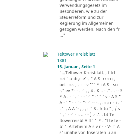
Verwendungsgesetz im
Besonderen, wie zu der
Steuerreform und zur
Regierung im Allgemeinen
gezogen werden. Nach den fr
..."
Teltower Kreisblatt
1881
15. Januar , Seite 1
"...Teltower Kreisblatt. , f.trl
rei-".a-dr,r-e'r. " A S -rrrrr: ,- -
oet -re,-, .-r --v '"" * i A S - su
-." ev *- - . -' , , 4 . K .. - ." . . -- S
* A . - ' . " - - '-' " -' " ' v - A S "
A - ' " - - ' - "- -' -- -. , .rr:rr - i . '
. '. , A A '- ,., , r " S . lr tu " , / s
" , ' - -' - i. .. - - ) .- .'. , bt Te
ltowerreisbl A ll ' 1 * . "l te te -
b' '. Arteheim A s v r - - V- r' A
s' unahe von Inseraten u än