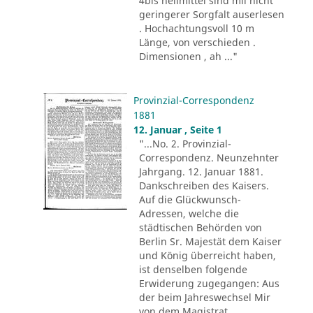
4bis heilmittel sind mii nicht
geringerer Sorgfalt auserlesen
. Hochachtungsvoll 10 m
Länge, von verschieden .
Dimensionen , ah ..."
Provinzial-Correspondenz
1881
12. Januar , Seite 1
"...No. 2. Provinzial-
Correspondenz. Neunzehnter
Jahrgang. 12. Januar 1881.
Dankschreiben des Kaisers.
Auf die Glückwunsch-
Adressen, welche die
städtischen Behörden von
Berlin Sr. Majestät dem Kaiser
und König überreicht haben,
ist denselben folgende
Erwiderung zugegangen: Aus
der beim Jahreswechsel Mir
von dem Magistrat