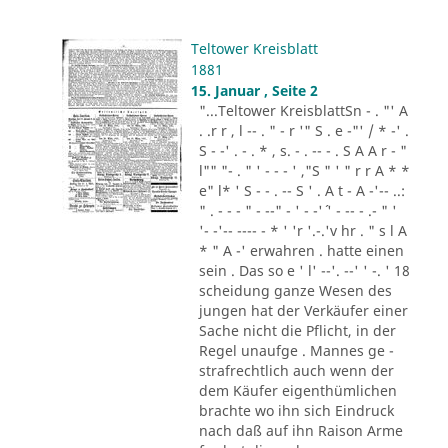
Teltower Kreisblatt
1881
15. Januar , Seite 2
"...Teltower KreisblattSn - . "' A
. .r r , l -- . " - r '" S . e -"' / * -' .
S - -' . - . * , s. - . -- - . S A A r - "
l"" "- . " ' - - - ' ,"S " ' " r r A * *
e" l* ' S - - . -- S ' . A t - A -'-- ..:
" . - - - " - --" - ' - -'´ ' - -- - .- " '
'- -'-- ---- - * ' 'r '.-.'v hr . " s l A
* " A -' erwahren . hatte einen
sein . Das so e ' l' --'. --' ' -. ' 18
scheidung ganze Wesen des
jungen hat der Verkäufer einer
Sache nicht die Pflicht, in der
Regel unaufge . Mannes ge -
strafrechtlich auch wenn der
dem Käufer eigenthümlichen
brachte wo ihn sich Eindruck
nach daß auf ihn Raison Arme