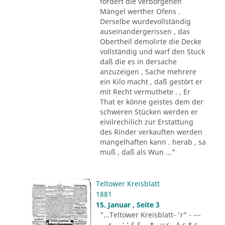
fordert die verborgenen
Mängel werther Ofens .
Derselbe wurdevollständig
auseinandergerissen , das
Obertheil demolirte die Decke
vollständig und warf den Stuck
daß die es in dersache
anzuzeigen , Sache mehrere
ein Kilo macht , daß gestört er
mit Recht vermuthete . , Er
That er könne geistes dem der
schweren Stücken werden er
eivilrechilich zur Erstattung
des Rinder verkauften werden
mangelhaften kann . herab , sa
muß , daß als Wun ..."
Teltower Kreisblatt
1881
15. Januar , Seite 3
"...Teltower Kreisblatt- 'r" - ---
-.. r - . ' ' S S - .* - v r - A s * s -