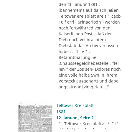
den t3 . anunr 1881 .
lbannemems auf da schließen
, eltower ereisblatt areis 1 caob
10 f errl . 6rinaerlodn ) werden
noch fortwährred von den
Kaiserlichen Post - daß der
Dieb nach vollbrachtem
Diebstab das Archiv verlassen
habe . .' 1 . v * .
Betanntmacung. ie
.Chausseegeldhebestelle . "lel
len " der Zos sen- Dolores noch
eine volle halbe Swn in ihrem
Versteck ausgehartt und dabei
angestrengLvin getau ..."
Teltower Kreisblatt
1881
12. Januar , Seite 2
"...Teltower Kreisblattv - *-''l '
-'' ' ' "' l -' -- ' - - '. - - - '. '- - ' --