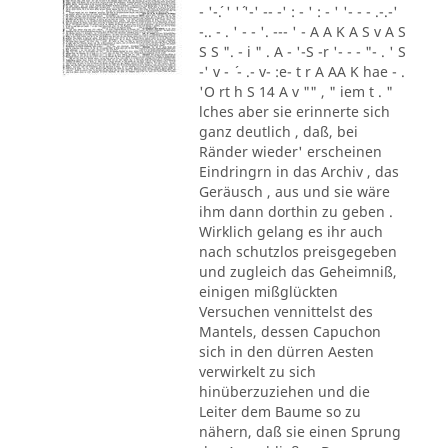
- '-´. ' '´ '-' -- -' : - ' : - ' '- - - .-.-'
-.. - . ' - - '. --- ' - A A K A S v A S
S S ". - i " . A - '-S -r '- - - "- . ' S
-' v - ´ - .- v- :e- t r A AA K hae - .
'O rt h S 14 A v "" , " iem t . "
lches aber sie erinnerte sich
ganz deutlich , daß, bei
Ränder wieder' erscheinen
Eindringrn in das Archiv , das
Geräusch , aus und sie wäre
ihm dann dorthin zu geben .
Wirklich gelang es ihr auch
nach schutzlos preisgegeben
und zugleich das Geheimniß,
einigen mißglückten
Versuchen vennittelst des
Mantels, dessen Capuchon
sich in den dürren Aesten
verwirkelt zu sich
hinüberzuziehen und die
Leiter dem Baume so zu
nähern, daß sie einen Sprung