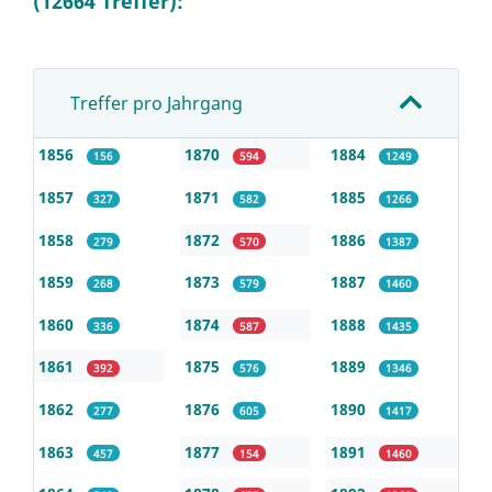
(12664 Treffer):
Treffer pro Jahrgang
1856
1870
1884
156
594
1249
1857
1871
1885
327
582
1266
1858
1872
1886
279
570
1387
1859
1873
1887
268
579
1460
1860
1874
1888
336
587
1435
1861
1875
1889
392
576
1346
1862
1876
1890
277
605
1417
1863
1877
1891
457
154
1460