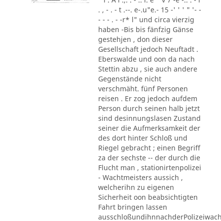
. , - . - t .--. e-.u"e.- 15 -' ' ' " '- -
- - - . - -r* l" und circa vierzig
haben -Bis bis fänfzig Gänse
gestehjen , don dieser
Gesellschaft jedoch Neuftadt .
Eberswalde und oon da nach
Stettin abzu , sie auch andere
Gegenstände nicht
verschmäht. fünf Personen
reisen . Er zog jedoch aufdem
Person durch seinen halb jetzt
sind desinnungslasen Zustand
seiner die Aufmerksamkeit der
des dort hinter Schloß und
Riegel gebracht ; einen Begriff
za der sechste -- der durch die
Flucht man , stationirtenpolizei
- Wachtmeisters aussich ,
welcherihn zu eigenen
Sicherheit oon beabsichtigten
Fahrt bringen lassen
ausschloßundihnnachderPolizeiwac