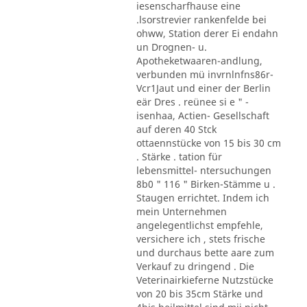
iesenscharfhause eine
.lsorstrevier rankenfelde bei
ohww, Station derer Ei endahn
un Drognen- u.
Apotheketwaaren-andlung,
verbunden mü invrnlnfns86r-
Vcr1Jaut und einer der Berlin
eär Dres . reünee si e " -
isenhaa, Actien- Gesellschaft
auf deren 40 Stck
ottaennstücke von 15 bis 30 cm
. Stärke . tation für
lebensmittel- ntersuchungen
8b0 " 116 " Birken-Stämme u .
Staugen errichtet. Indem ich
mein Unternehmen
angelegentlichst empfehle,
versichere ich , stets frische
und durchaus bette aare zum
Verkauf zu dringend . Die
Veterinairkieferne Nutzstücke
von 20 bis 35cm Stärke und