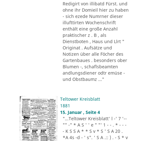
Redigirt von illibatd Fürst. und
ohne ihr Domieil hier zu haben
- sich ezede Numrner dieser
illufttirten Wochenschrift
enthält eine große Anzahl
praktischer z . B , als
Dienstboten , Haus und Llrt "
Originat . Aufsätze und
Notizen über alle Föcher des
Gartenbaues . besonders ober
Blumen -, schaflsbeamten
andlungsdiener odtr emüse -
und Obstbaumz ..."
Teltower Kreisblatt
1881
15. Januar , Seite 4
"...Teltower Kreisblatt' l -' 7 '--
"" -" * A S ' ' e " "' 1 - - . * - - -
- K S S A * * S v * S ' S A 20 .
*A 4s -d - ' s". ' S A .:: ) . - S * v