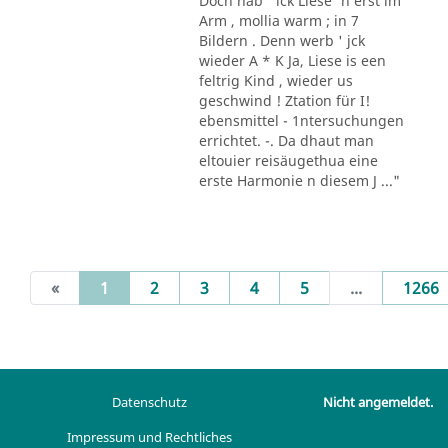
Doch hab ' ick Liese' n erst im
Arm , mollia warm ; in 7
Bildern . Denn werb ' jck
wieder A * K Ja, Liese is een
feltrig Kind , wieder us
geschwind ! Ztation für I!
ebensmittel - 1ntersuchungen
errichtet. -. Da dhaut man
eltouier reisäugethua eine
erste Harmonie n diesem J ..."
(current)
«
1
2
3
4
5
...
1266
Datenschutz
Nicht angemeldet.
Impressum und Rechtliches