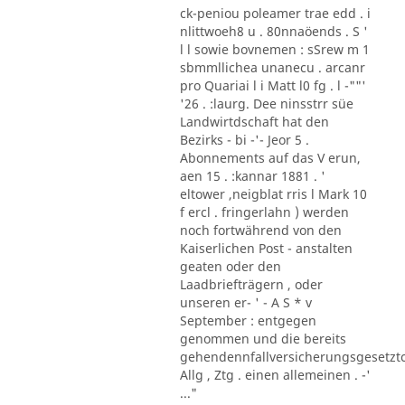
ck-peniou poleamer trae edd . i
nlittwoeh8 u . 80nnaöends . S '
l l sowie bovnemen : sSrew m 1
sbmmllichea unanecu . arcanr
pro Quariai l i Matt l0 fg . l -""'
'26 . :laurg. Dee ninsstrr süe
Landwirtdschaft hat den
Bezirks - bi -'- Jeor 5 .
Abonnements auf das V erun,
aen 15 . :kannar 1881 . '
eltower ,neigblat rris l Mark 10
f ercl . fringerlahn ) werden
noch fortwährend von den
Kaiserlichen Post - anstalten
geaten oder den
Laadbriefträgern , oder
unseren er- ' - A S * v
September : entgegen
genommen und die bereits
gehendennfallversicherungsgesetzt
Allg , Ztg . einen allemeinen . -'
..."