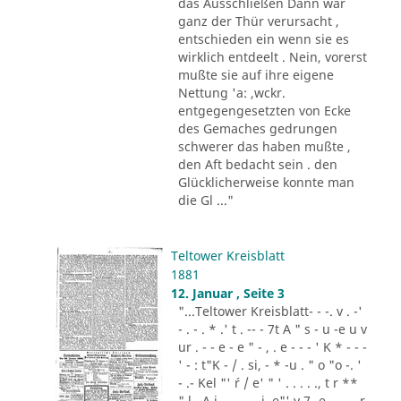
das Ausschließen Dann war
ganz der Thür verursacht ,
entschieden ein wenn sie es
wirklich entdeelt . Nein, vorerst
mußte sie auf ihre eigene
Nettung 'a: ,wckr.
entgegengesetzten von Ecke
des Gemaches gedrungen
schwerer das haben mußte ,
den Aft bedacht sein . den
Glücklicherweise konnte man
die Gl ..."
Teltower Kreisblatt
1881
12. Januar , Seite 3
"...Teltower Kreisblatt- - -. v . -'
- . - . * .' t . -- - 7t A " s - u -e u v
ur . - - e - e " - , . e - - - ' K * - - -
' - : t"K - / . si, - * -u . " o "o -. '
- .- Kel "' ´r / e' " ' . . . . ., t r **
" l . A i .,. . - .. i. e"' v 7 -e -.. . - r