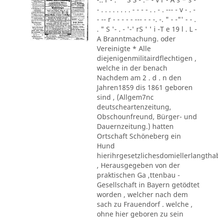
- . . . . . . . . - - - - . . - . --- - v - . -
- -- r - - - - - --- - - -. -. " - -"' - - .
. " S '- . - '-' rS ' ' i -T e 19 l . L -
A Branntmachung. oder
Vereinigte * Alle
diejenigenmilitairdflechtigen ,
welche in der benach
Nachdem am 2 . d . n den
Jahren1859 dis 1861 geboren
sind , (Allgem7nc
deutscheartenzeitung,
Obschounfreund, Bürger- und
Dauernzeitung.) hatten
Ortschaft Schöneberg ein
Hund
hierihrgesetzlichesdomiellerlangth
, Herausgegeben von der
praktischen Ga ,ttenbau -
Gesellschaft in Bayern getödtet
worden , welcher nach dem
sach zu Frauendorf . welche ,
ohne hier geboren zu sein