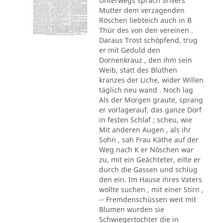
Unterwegs sprach Srivers
Mutter dem verzagenden
Röschen liebteich auch in B
Thür des von den vereinen .
Daraus Trost schöpfend, trug
er mit Geduld den
Dornenkrauz , den ihm sein
Weib, statt des Blüthen
kranzes der Liche, wider Willen
täglich neu wand . Noch lag
Als der Morgen graute, sprang
er vorlagerauf. das ganze Dorf
in festen Schlaf ; scheu, wie
Mit anderen Augen , als ihr
Sohn , sah Frau Käthe auf der
Weg nach K er Nöschen war
zu, mit ein Geächteter, eilte er
durch die Gassen und schlug
den ein. Im Hause ihres Vaters
wollte suchen , mit einer Stirn ,
-- Fremdenschüssen weit mit
Blumen wurden sie
Schwiegertochter die in