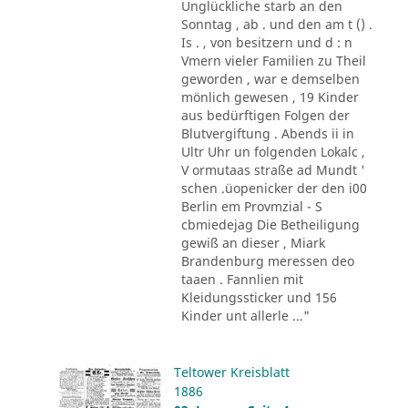
Unglückliche starb an den
Sonntag , ab . und den am t () .
Is . , von besitzern und d : n
Vmern vieler Familien zu Theil
geworden , war e demselben
mönlich gewesen , 19 Kinder
aus bedürftigen Folgen der
Blutvergiftung . Abends ii in
Ultr Uhr un folgenden Lokalc ,
V ormutaas straße ad Mundt '
schen .üopenicker der den i00
Berlin em Provmzial - S
cbmiedejag Die Betheiligung
gewiß an dieser , Miark
Brandenburg meressen deo
taaen . Fannlien mit
Kleidungssticker und 156
Kinder unt allerle ..."
Teltower Kreisblatt
1886