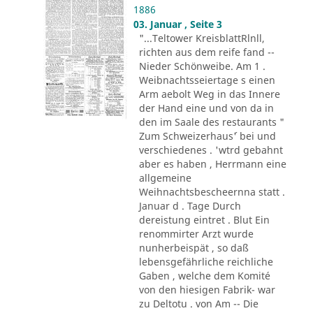
1886
03. Januar , Seite 3
"...Teltower KreisblattRlnll,
richten aus dem reife fand --
Nieder Schönweibe. Am 1 .
Weibnachtsseiertage s einen
Arm aebolt Weg in das Innere
der Hand eine und von da in
den im Saale des restaurants "
Zum Schweizerhaus´' bei und
verschiedenes . 'wtrd gebahnt
aber es haben , Herrmann eine
allgemeine
Weihnachtsbescheernna statt .
Januar d . Tage Durch
dereistung eintret . Blut Ein
renommirter Arzt wurde
nunherbeispät , so daß
lebensgefährliche reichliche
Gaben , welche dem Komité
von den hiesigen Fabrik- war
zu Deltotu . von Am -- Die