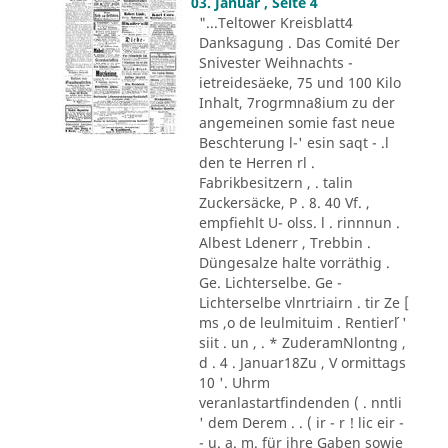
03. Januar , Seite 4
"...Teltower Kreisblatt4
Danksagung . Das Comité Der
Snivester Weihnachts -
ietreidesäeke, 75 und 100 Kilo
Inhalt, 7rogrmna8ium zu der
angemeinen somie fast neue
Beschterung l-' esin saqt - .l
den te Herren rl .
Fabrikbesitzern , . talin
Zuckersäcke, P . 8. 40 Vf. ,
empfiehlt U- olss. l . rinnnun .
Albest Ldenerr , Trebbin .
Düngesalze halte vorräthig .
Ge. Lichterselbe. Ge -
Lichterselbe vlnrtriairn . tir Ze [
ms ,o de leulmituim . Rentier´l '
siit . un , . * ZuderamNlontng ,
d . 4 . Januar18Zu , V ormittags
10 '. Uhrm
veranlastartfindenden ( . nntli
' dem Derem . . ( ir - r ! lic eir -
- u. a. m. für ihre Gaben sowie