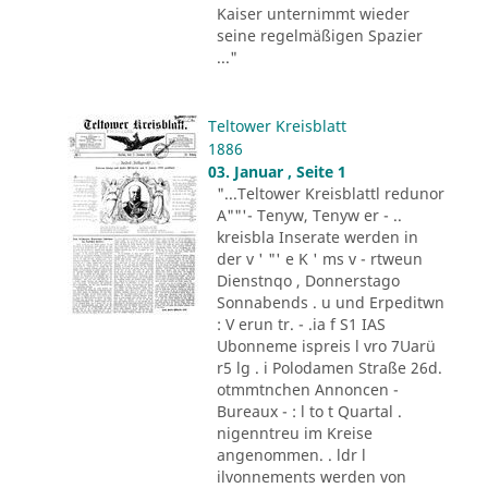
Kaiser unternimmt wieder
seine regelmäßigen Spazier
..."
Teltower Kreisblatt
1886
03. Januar , Seite 1
"...Teltower Kreisblattl redunor
A""'- Tenyw, Tenyw er - ..
kreisbla Inserate werden in
der v ' "' e K ' ms v - rtweun
Dienstnqo , Donnerstago
Sonnabends . u und Erpeditwn
: V erun tr. - .ia f S1 IAS
Ubonneme ispreis l vro 7Uarü
r5 lg . i Polodamen Straße 26d.
otmmtnchen Annoncen -
Bureaux - : l to t Quartal .
nigenntreu im Kreise
angenommen. . ldr l
ilvonnements werden von