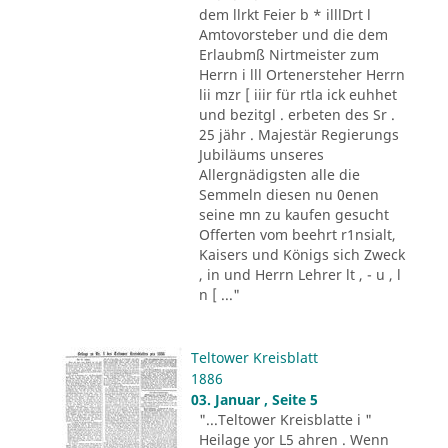
dem llrkt Feier b * illlDrt l
Amtovorsteber und die dem
Erlaubmß Nirtmeister zum
Herrn i lll Ortenersteher Herrn
lii mzr [ iiir für rtla ick euhhet
und bezitgl . erbeten des Sr .
25 jähr . Majestär Regierungs
Jubiläums unseres
Allergnädigsten alle die
Semmeln diesen nu 0enen
seine mn zu kaufen gesucht
Offerten vom beehrt r1nsialt,
Kaisers und Königs sich Zweck
, in und Herrn Lehrer lt , - u , l
n [ ..."
Teltower Kreisblatt
1886
03. Januar , Seite 5
"...Teltower Kreisblatte i "
Heilage yor L5 ahren . Wenn