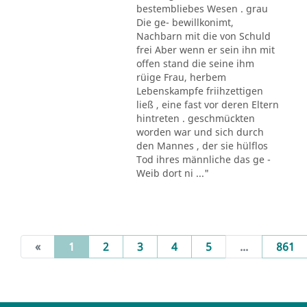
bestembliebes Wesen . grau
Die ge- bewillkonimt,
Nachbarn mit die von Schuld
frei Aber wenn er sein ihn mit
offen stand die seine ihm
rüige Frau, herbem
Lebenskampfe friihzettigen
ließ , eine fast vor deren Eltern
hintreten . geschmückten
worden war und sich durch
den Mannes , der sie hülflos
Tod ihres männliche das ge -
Weib dort ni ..."
(current)
«
1
2
3
4
5
...
861