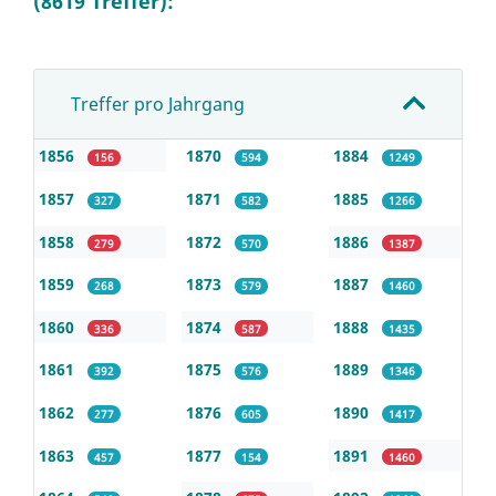
(8619 Treffer):
Treffer pro Jahrgang
1856
1870
1884
156
594
1249
1857
1871
1885
327
582
1266
1858
1872
1886
279
570
1387
1859
1873
1887
268
579
1460
1860
1874
1888
336
587
1435
1861
1875
1889
392
576
1346
1862
1876
1890
277
605
1417
1863
1877
1891
457
154
1460