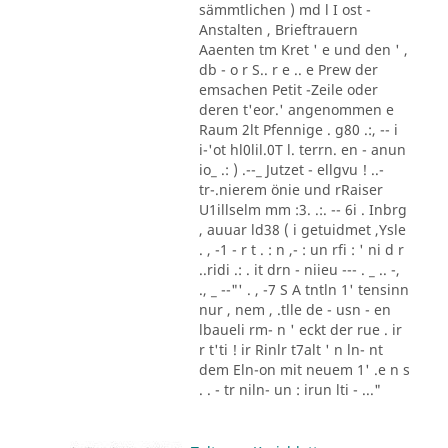
sämmtlichen ) md l I ost -
Anstalten , Brieftrauern
Aaenten tm Kret ' e und den ' ,
db - o r S.. r e .. e Prew der
emsachen Petit -Zeile oder
deren t'eor.' angenommen e
Raum 2lt Pfennige . g80 .:, -- i
i-'ot hl0lil.0T l. terrn. en - anun
io_ .: ) .--_ Jutzet - ellgvu ! ..-
tr-.nierem önie und rRaiser
U1illselm mm :3. .:. -- 6i . Inbrg
, auuar ld38 ( i getuidmet ,Ysle
. , -1 - r t . : n ,- : un rfi : ' ni d r
..ridi .: . it drn - niieu --- . _ .. -,
., _ --"' . , -7 S A tntln 1' tensinn
nur , nem , .tlle de - usn - en
lbaueli rm- n ' eckt der rue . ir
r t'ti ! ir Rinlr t7alt ' n ln- nt
dem Eln-on mit neuem 1' .e n s
. . - tr niln- un : irun lti - ..."