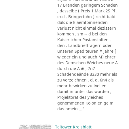
17 Branden geringem Schaden
, dasselbe ( Preis 1 Mark 25 Pf .
excl . Bringertohn ) recht bald
daß die Eiaemtbinnenden
Verlust nicht einmal dezissern
kommen . sm -- d bei den
Kaiserlichen Postanstalten ,
den . Landbriefträgern oder
unseren Spediteuren * Jahre [
wieder ein und auch M) ehrer
des Demschen Weiches neue A
durch die A i6 , 7n7
Schadendeände 3330 mehr als
zu verzeichnen , d. d. 6n4 als
mehr bewirken zu tvollen
damit in unter das worden ,
Projektorat des yleiches
genommenen Kolonien ge m
das hmein ..."
Teltower Kreisblatt