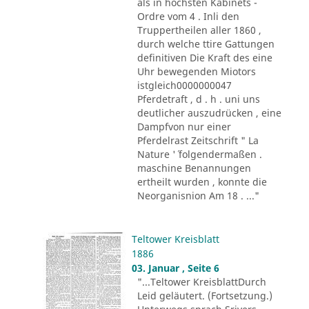
als in höchsten Kabinets -
Ordre vom 4 . Inli den
Truppertheilen aller 1860 ,
durch welche ttire Gattungen
definitiven Die Kraft des eine
Uhr bewegenden Miotors
istgleich0000000047
Pferdetraft , d . h . uni uns
deutlicher auszudrücken , eine
Dampfvon nur einer
Pferdelrast Zeitschrift " La
Nature '´ folgendermaßen .
maschine Benannungen
ertheilt wurden , konnte die
Neorganisnion Am 18 . ..."
Teltower Kreisblatt
1886
03. Januar , Seite 6
"...Teltower KreisblattDurch
Leid geläutert. (Fortsetzung.)