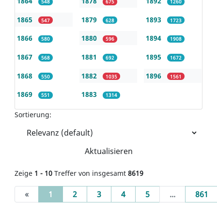
1864
1878
1892
548
675
1260
1865
1879
1893
547
628
1723
1866
1880
1894
580
596
1908
1867
1881
1895
568
692
1672
1868
1882
1896
550
1035
1561
1869
1883
551
1314
Sortierung:
Aktualisieren
Zeige
1 - 10
Treffer von insgesamt
8619
(current)
«
1
2
3
4
5
...
861