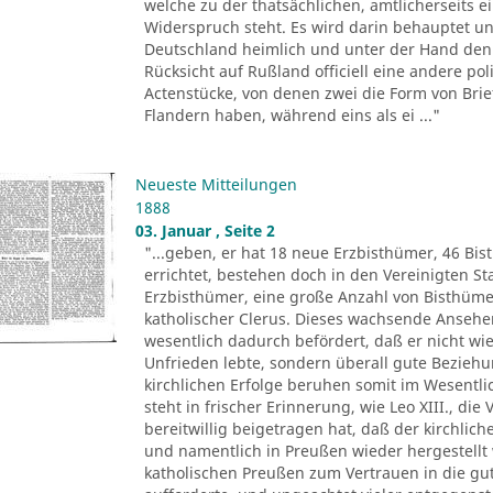
welche zu der thatsächlichen, amtlicherseits
Widerspruch steht. Es wird darin behauptet un
Deutschland heimlich und unter der Hand den 
Rücksicht auf Rußland officiell eine andere pol
Actenstücke, von denen zwei die Form von Brie
Flandern haben, während eins als ei ..."
Neueste Mitteilungen
1888
03. Januar , Seite 2
"...geben, er hat 18 neue Erzbisthümer, 46 Bis
errichtet, bestehen doch in den Vereinigten 
Erzbisthümer, eine große Anzahl von Bisthüm
katholischer Clerus. Dieses wachsende Ansehen 
wesentlich dadurch befördert, daß er nicht wie
Unfrieden lebte, sondern überall gute Beziehu
kirchlichen Erfolge beruhen somit im Wesentli
steht in frischer Erinnerung, wie Leo XIII., di
bereitwillig beigetragen hat, daß der kirchlic
und namentlich in Preußen wieder hergestellt 
katholischen Preußen zum Vertrauen in die gu