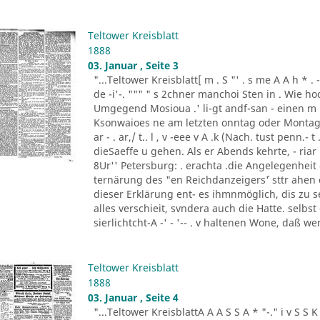
Teltower Kreisblatt
1888
03. Januar , Seite 3
"...Teltower Kreisblatt[ m . S "' . s me A A h * . - "- - ..
de -i'-. """ " s 2chner manchoi Sten in . Wie ho
Umgegend Mosioua .' li-gt andf-san - einen m
Ksonwaioes ne am letzten onntag oder Montag
ar - . ar,/ t.. l , v -eee v A .k (Nach. tust penn.- t .
dieSaeffe u gehen. Als er Abends kehrte, - riar 
8Ur'' Petersburg: . erachta .die Angelegenheit
ternärung des "en Reichdanzeigers´' sttr ahen
dieser Erklärung ent- es ihmnmöglich, dis zu s
alles verschieit, svndera auch die Hatte. selbs
sierlichtcht-A -' - '-- . v haltenen Wone, daß w
Teltower Kreisblatt
1888
03. Januar , Seite 4
"...Teltower KreisblattA A A S S A * "-." i v S S K