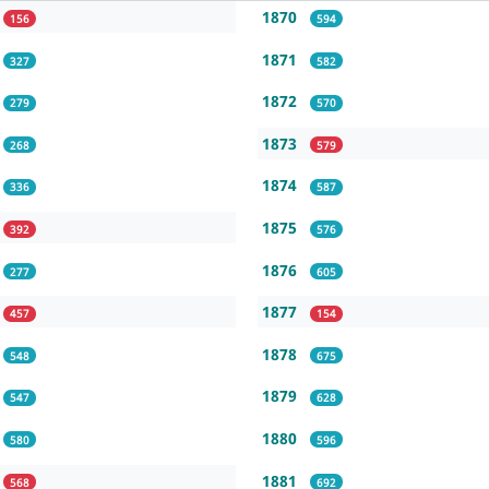
1870
156
594
1871
327
582
1872
279
570
1873
268
579
1874
336
587
1875
392
576
1876
277
605
1877
457
154
1878
548
675
1879
547
628
1880
580
596
1881
568
692