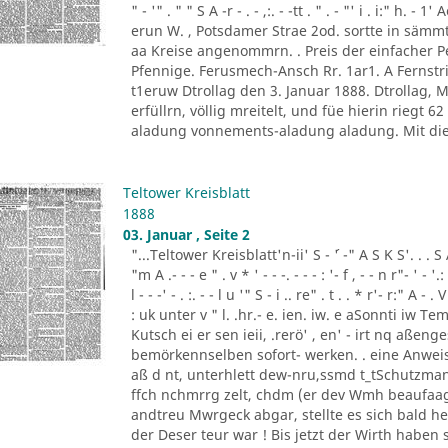
" - '" . " " S A -r - . - ,:. - -tt . " . - "' i . i:" h.
erun W. , Potsdamer Strae 2od. sortte in sä
aa Kreise angenommrn. . Preis der einfacher
Pfennige. Ferusmech-Ansch Rr. 1ar1. A Fernstric
t1eruw Dtrollag den 3. Januar 1888. Dtrollag,
erfüllrn, völlig mreitelt, und füe hierin riegt 
aladung vonnements-aladung aladung. Mit die
Teltower Kreisblatt
1888
03. Januar , Seite 2
"...Teltower Kreisblatt'n-ii' S - ´' -" A S K S'. . . S A. ' 
"m A .- - - e " . v * ' - - -. - - - : '- f , - - n r"- ' - '.: 
l - - -' - . :. - - l u '" S - i .. re" . t . . * r'- r:" A - . V
: uk unter v " l. .hr.- e. ien. iw. e aSonnti iw 
Kutsch ei er sen ieii, .rerö' , en' - irt nq aßen
bemörkennselben sofort- werken. . eine Anweis
aß d nt, unterhlett dew-nru,ssmd t_tSchutzman
ffch nchmrrg zelt, chdm (er dev Wmh beaufaag
andtreu Mwrgeck abgar, stellte es sich bald h
der Deser teur war ! Bis jetzt der Wirth haben