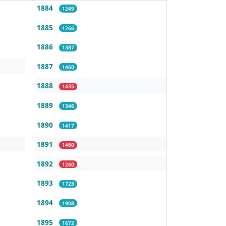
1884
1249
1885
1266
1886
1387
1887
1460
1888
1435
1889
1346
1890
1417
1891
1460
1892
1260
1893
1723
1894
1908
1895
1672