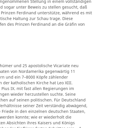
 eingenommenen Stellung in einem vollständigen
d sogar unter Beweis zu stellen gesucht, daß
Prinzen Ferdinand unterstütze, während es mit
itische Haltung zur Schau trage. Diese
fen des Prinzen Ferdinand an die Gräfin von
thümer und 25 apostolische Vicariate neu
Staaten von Nordamerika gegenwärtig 11
ern und ein 7–8000 Köpfe zählender
der katholischen Kirche hat Leo XIII.
 Pius IX. mit fast allen Regierungen im
ngen wieder herzustellen suchte. Seine
chen auf seinen politischen. Für Deutschland
e Verhältnisse seiner Zeit verständig abwägend,
he Friede in den einzelnen deutschen Staaten,
werden konnte; wie er wiederholt die
ten Absichten ihres Kaisers und Königs