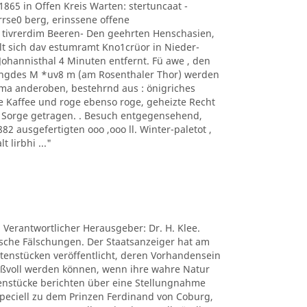
1865 in Offen Kreis Warten: stertuncaat -
arrse0 berg, erinssene offene
 tivrerdim Beeren- Den geehrten Henschasien,
t sich dav estumramt Kno1crüor in Nieder-
hannisthal 4 Minuten entfernt. Fü awe , den
ngdes M *uv8 m (am Rosenthaler Thor) werden
ima anderoben, bestehrnd aus : önigriches
e Kaffee und roge ebenso roge, geheizte Recht
s Sorge getragen. . Besuch entgegensehend,
 ausgefertigten ooo ,ooo ll. Winter-paletot ,
t lirbhi ..."
. Verantwortlicher Herausgeber: Dr. H. Klee.
tische Fälschungen. Der Staatsanzeiger hat am
ctenstücken veröffentlicht, deren Vorhandensein
nißvoll werden können, wenn ihre wahre Natur
tenstücke berichten über eine Stellungnahme
peciell zu dem Prinzen Ferdinand von Coburg,