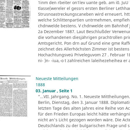
1inm den rbeiter on1lev uante geb. am i0. JuU 
tlasse(wereler el gessrs ersten Berliner Lethh
Strusnoastreckungscaneben wird erneuert. htt
welche Schlittenpartien untrmehmen, empfiehl
chdnwelde bestens. V chdnwelde om Bahnhof Jo
2a Dezember 1887. Laut Beschlußder Verwenu
die vorhandenen diesjährigen prachtrollen pr
Amtsgericht. Pon drn auf Grund eine gme Raff
zeichnet des Allerhöchsten Zimmer ist besten
Hochachtungsveü Priveleguvom 27 . Februar 1882
ni- )n- -iua,-o t zahlreichen laleihezeheihea er al
Neueste Mitteilungen
1888
03. Januar , Seite 1
"...VII. Jahrgang. No. 1. Neueste Mittheilungen
Berlin, Dienstag, den 3. Januar 1888. Diploma
letzten Tage des alten Jahres eine Reihe von A
für den Frieden Europas leicht hätte verhäng
nicht an's Licht gezogen worden wäre. Die Ac
Deutschlands zu der bulgarischen Frage und s