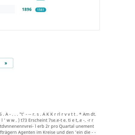
1896
1561
Next
»
A - . . . "t' - -- r. s . A K K r rl r v v t t . * Am dt.
i ee l ' w w . ) t73 Erscheint 7se.e-t e. ti e t,.e -. -r r
rtdvnnenennvrei- l erb 2r pro Quartal unement
trägern Agenten im Kreise und den 'ein die - -