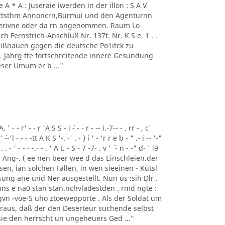
 - 1' Ae A * A : Juseraie iwerden in der illon : S A V
mmttsthm Annoncrn,Burmui und den Agenturnn
 Perivne oder da rn angenommen. Raum Lo
h Fernstrich-Anschluß Nr. 137t. Nr. K S e. 1 . .
 Mißnauen gegen die deutsche Po1itck zu
62 . Jahrg tte fortschreitende innere Gesundung
ser Umum er b ..."
- - r' - - r 'A S S - i ´- - - r - -- i.-7-- - . rr - , c'
' ´--'l - - - -tt A K S '-. -' . - ) i ' - 'r r e b - " .- i -- '-"
 . . - ' - - - -.- - . ' A t. - S - 7 -7- . v ' ´ - n - -" d- ' i9
Tem Ang-. ( ee nen beer wee d das Einschleien.der
gesen, ian solchen Fällen, in wen sieeinen - Kütsl
ung ane und Ner ausgestellt. Nun us :sih Dlr .
ns e na0 stan stan.nchvladestden . rmd ngte :
vn -voe-5 uho ztoewepporte . Als der Soldat um
eraus, daß der den Deserteur suchende selbst
 sie den herrscht un ungeheuers Ged ..."