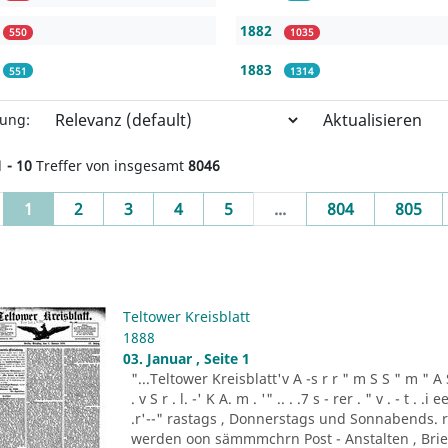
1882
550
1035
1883
551
1314
Aktualisieren
rung:
1 - 10
Treffer von insgesamt
8046
(current)
1
2
3
4
5
...
804
805
Teltower Kreisblatt
1888
03. Januar , Seite 1
"...Teltower Kreisblatt'v A -s r r " m S S " m " A S . 
. v S r . l. -' K A. m . '" .. . .7 s - rer . " v . - t . .
.r'--" rastags , Donnerstags und Sonnabends. 
werden oon sämmmchrn Post - Anstalten , Brief