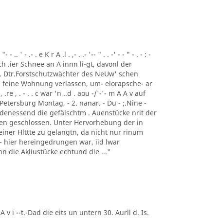
 ' - .- . e K r A .l . ,- . .- '-- " . . -' - - " - . - : -
ch .ier Schnee an A innn li-gt, davonl der
 . Dtr.Forstschutzwächter des NeUw' schen
 feine Wohnung verlassen, um- elorapsche- ar
, .re , . - . . c war 'n ..d . aou -/'-'- m A A v auf
Petersburg Montag, - 2. nanar. - Du - ;.Nine -
 denessend die gefälschtm . Auenstücke nrit der
 en geschlossen. Unter Hervorhebung der in
einer Hlttte zu gelangtn, da nicht nur rinum
t - hier hereingedrungen war, iid lwar
enn die Akliustücke echtund die ..."
 A v i --t.-Dad die eits un untern 30. Aurll d. Is.