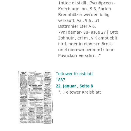
1nttee di.si dll , 7vcn8pcecn -
Knecblugo lno . 9l6. Sorten
Brennhölzer werden billig
verkauft. Aa . 9l6 . u1
Dsttrnnier Eter A 6.
7Vn1demar- 8u- as6e 27 [ Otto
3ohnutr , er1m , v K amptieblt
iltr l. nger in oione-rn 8rnU-
unel nierewn oenmm1r tonn
Puvnckorr versckri ..."
Teltower Kreisblatt
1887
22. Januar , Seite 8
"...Teltower Kreisblatt