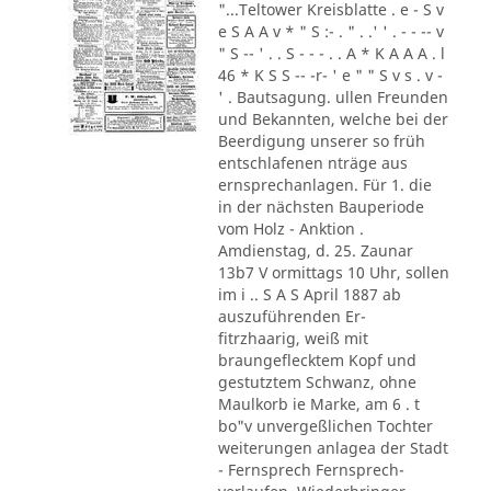
"...Teltower Kreisblatte . e - S v
e S A A v * " S :- . " . .' ' . - - -- v
" S -- ' . . S - - - . . A * K A A A . l
46 * K S S -- -r- ' e " " S v s . v -
' . Bautsagung. ullen Freunden
und Bekannten, welche bei der
Beerdigung unserer so früh
entschlafenen nträge aus
ernsprechanlagen. Für 1. die
in der nächsten Bauperiode
vom Holz - Anktion .
Amdienstag, d. 25. Zaunar
13b7 V ormittags 10 Uhr, sollen
im i .. S A S April 1887 ab
auszuführenden Er-
fitrzhaarig, weiß mit
braungeflecktem Kopf und
gestutztem Schwanz, ohne
Maulkorb ie Marke, am 6 . t
bo"v unvergeßlichen Tochter
weiterungen anlagea der Stadt
- Fernsprech Fernsprech-