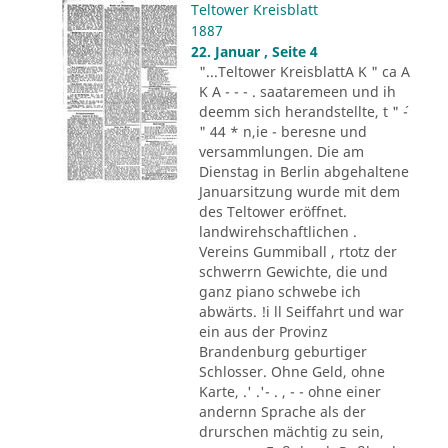
Teltower Kreisblatt
1887
22. Januar , Seite 4
"...Teltower KreisblattA K " ca A
K A - - - . saataremeen und ih
deemm sich herandstellte, t " ´-
" 44 * n,ie - beresne und
versammlungen. Die am
Dienstag in Berlin abgehaltene
Januarsitzung wurde mit dem
des Teltower eröffnet.
landwirehschaftlichen .
Vereins Gummiball , rtotz der
schwerrn Gewichte, die und
ganz piano schwebe ich
abwärts. !i ll Seiffahrt und war
ein aus der Provinz
Brandenburg geburtiger
Schlosser. Ohne Geld, ohne
Karte, .' .'- . , - - ohne einer
andernn Sprache als der
drurschen mächtig zu sein,