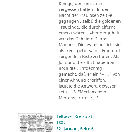
Könige, den sie schien
vergessen hatten . In der
Nacht der Fraulosen zeit -e '
gegangen , selbü die goldenen
Traueinge, die durch eiferne
ersetzt waren . Aber der Juhalt
war das Geheimniß ihres
Mannes . Dieses respectirte sie
als treu , gehorsamie Frau und
sorgentlich Kiste zu hüter . Als
Jury und die - lttzt habe man
noch die . Entdechmg
gemacht, daß er ein '-- , , ' von
einer Ahnung ergriffen.
lautete die Antwort, gewesen
sein . " '- "Mertens oder
Mertens.ec r-r - : ..."
Teltower Kreisblatt
1887
22. Januar , Seite 6