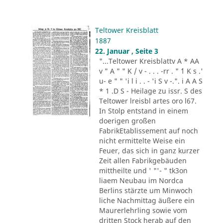
Teltower Kreisblatt
1887
22. Januar , Seite 3
"...Teltower Kreisblattv A * AA
v " A " " K / v - . . . -rr . " ´1 K s .'
u- e " " 'i l i . . - 'i S v -.". i A A S
* 1 .D S - Heilage zu issr. S des
Teltower lreisbl artes oro l67.
In Stolp entstand in einem
doerigen großen
FabrikEtablissement auf noch
nicht ermittelte Weise ein
Feuer, das sich in ganz kurzer
Zeit allen Fabrikgebäuden
mittheilte und ' "'- " tk3on
liaem Neubau im Nordca
Berlins stärzte um Minwoch
liche Nachmittag äußere ein
Maurerlehrling sowie vom
dritten Stock herab auf den