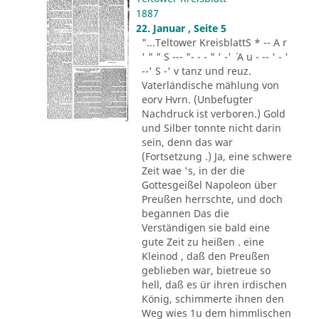
1887
22. Januar , Seite 5
"...Teltower KreisblattS * -- A r
' " " S --- "- - - " ' -' ´ A u - -- ' - '
--' S -' v tanz und reuz.
Vaterländische mählung von
eorv Hvrn. (Unbefugter
Nachdruck ist verboren.) Gold
und Silber tonnte nicht darin
sein, denn das war
(Fortsetzung .) Ja, eine schwere
Zeit wae 's, in der die
Gottesgeißel Napoleon über
Preußen herrschte, und doch
begannen Das die
Verständigen sie bald eine
gute Zeit zu heißen . eine
Kleinod , daß den Preußen
geblieben war, bietreue so
hell, daß es ür ihren irdischen
König, schimmerte ihnen den
Weg wies 1u dem himmlischen