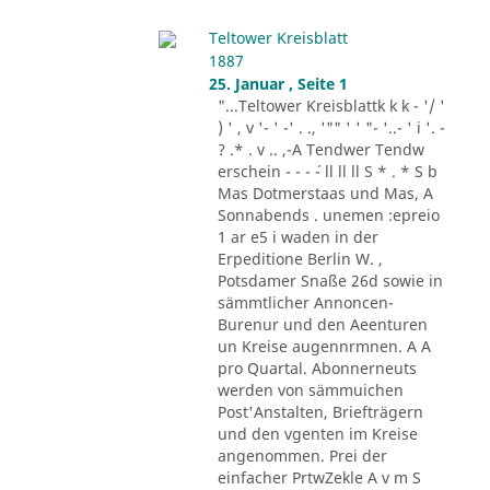
Teltower Kreisblatt
1887
25. Januar , Seite 1
"...Teltower Kreisblattk k k - '/ '
) ' , v '- ' -' . ., '"" ' ' "- '..- ' i '. -
? .* . v .. ,-A Tendwer Tendw
erschein - - - ´- ll ll ll S * . * S b
Mas Dotmerstaas und Mas, A
Sonnabends . unemen :epreio
1 ar e5 i waden in der
Erpeditione Berlin W. ,
Potsdamer Snaße 26d sowie in
sämmtlicher Annoncen-
Burenur und den Aeenturen
un Kreise augennrmnen. A A
pro Quartal. Abonnerneuts
werden von sämmuichen
Post'Anstalten, Briefträgern
und den vgenten im Kreise
angenommen. Prei der
einfacher PrtwZekle A v m S