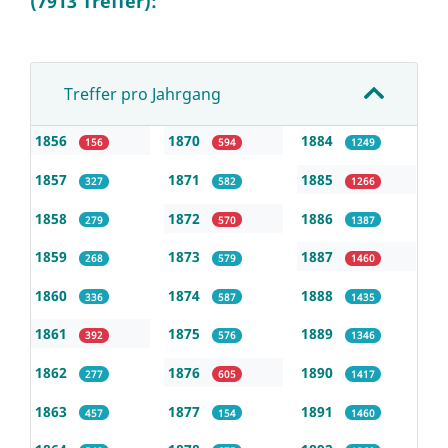
(7913 Treffer):
Treffer pro Jahrgang
1856
1870
1884
156
594
1249
1857
1871
1885
327
582
1266
1858
1872
1886
279
570
1387
1859
1873
1887
268
579
1460
1860
1874
1888
336
587
1435
1861
1875
1889
392
576
1346
1862
1876
1890
277
605
1417
1863
1877
1891
457
154
1460