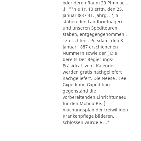
oder deren Raum 20 Pfmniae. .
.i . ""n e 1r. 10 erttn, den 25.
Januar l837 31. Jahrg. . ', S
staben den Landbriefnägern
und unseren Spediteuren
staben, entgegengenommen .
, zu richten . Potsdam, den 8 .
Januar 1887 erschienenen
Nummern sowie der [ Die
bereits Der Regierungs-
Präsidcat. von : Kalender
werden gratis nachgeliefert
nachgeliefert. Die Neese . : ee
Gxpedition Gxpedition.
gegenstand die
vorbereitenden Einrichtunaeu
für den Mobilu Be. [
machungsplan der freiwilligen
Krankenpflege bilderen.
schlossen wurde e ..."