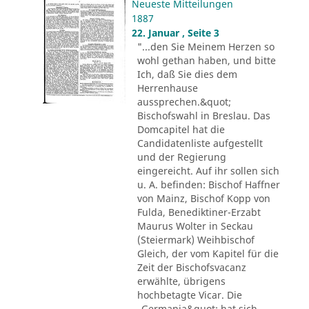
Neueste Mitteilungen
1887
22. Januar , Seite 3
"...den Sie Meinem Herzen so
wohl gethan haben, und bitte
Ich, daß Sie dies dem
Herrenhause
aussprechen.&quot;
Bischofswahl in Breslau. Das
Domcapitel hat die
Candidatenliste aufgestellt
und der Regierung
eingereicht. Auf ihr sollen sich
u. A. befinden: Bischof Haffner
von Mainz, Bischof Kopp von
Fulda, Benediktiner-Erzabt
Maurus Wolter in Seckau
(Steiermark) Weihbischof
Gleich, der vom Kapitel für die
Zeit der Bischofsvacanz
erwählte, übrigens
hochbetagte Vicar. Die
„Germania&quot; hat sich