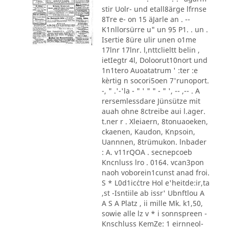
stir Uolr- und etall8ärge lfrnse
8Tre e- on 15 äJarle an . --
K1nllorsürre u" un 95 P1. . un .
Isertie 8üre ulir unen o1me
17lnr 17lnr. l,nttclieltt belin ,
ietIegtr 4l, Doloorut10nort und
1n1tero Auoatatrum ' :ter :e
kèrtig n socori5oen 7'runoport.
-, " .'-'la - " ' " " - " ', -- ,-- . A
rersemlessdare Jünsütze mit
auah ohne 8ctreibe aui l.ager.
t.ner r . Xleiaern, 8tonuaoeken,
ckaenen, Kaudon, Knpsoin,
Uannnen, 8trümukon. lnbader
: A. v11rQOA . secnepcoeb
Kncnluss lro . 0164. vcan3pon
naoh voborein1cunst anad froi.
S * L0d1ic´ctre Hol e'heitde:ir,ta
,st -Isntiile ab issr' Ubnftlou A
A S A Platz , ii mille Mk. k1,50,
sowie alle lz v * i sonnspreen -
Knschluss KemZe: 1 eirnneol-