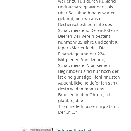
war er zu Fuß durch Rußland
undBuchara gewandert. Bis
über Saisabad hinaus war er
gelangt, oon wo aus er
Rechenschestsberichte des
Schatzmeisters, Derend-Klein-
Beeren Der Verein besteht
nunmehr 35 Jahre und zählt K
iepert-Marteufelde , Die
Finanziage und der 224
Mitglieder. Vorsitzende,
Schatzmeister V on seinen
Begründeru sind nur noch der
ist eine günstige . fehlinnusten
Augenblicke. Je tiefer ich sank ,
desto wilden mönu das
Brausen in den Ohren , ich
glaubte, dae
Trommelfellmüsse mirplatzrn .
Der In ..."
Teltower Kreisblatt