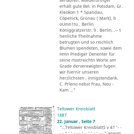
verlaufen. Wiederbringer
erhält gute Bel. in Potsdam, Gr.
Kleokon 1 * Spandau,
Cöpenick, Grünau ( Mark), b
oUmn1tu , Berlin
Königgrätzerstr. 9 , Berlin, .-- t
henliche Theilnahme
betrugten und so reichlich
Blumen spendeten, sowie dem
Hmn Prediger Denenter für
seine rtostreichtn Worte am
Grade derverewigten fugen
wir hiernir unseren
herzlichsten , innigstendank.
C. Prleno nebst Frau, Neu -
Kam ..."
Teltower Kreisblatt
1887
22. Januar , Seite 7
"...Teltower KreisblattS v 47 '- -
- - " ' ' - - - ' -. ' ' - ' -.-." agarm