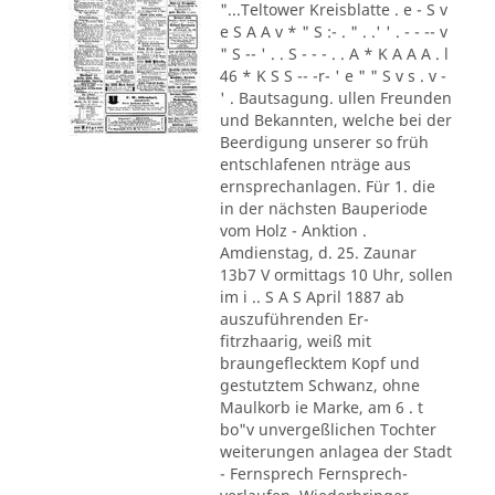
"...Teltower Kreisblatte . e - S v
e S A A v * " S :- . " . .' ' . - - -- v
" S -- ' . . S - - - . . A * K A A A . l
46 * K S S -- -r- ' e " " S v s . v -
' . Bautsagung. ullen Freunden
und Bekannten, welche bei der
Beerdigung unserer so früh
entschlafenen nträge aus
ernsprechanlagen. Für 1. die
in der nächsten Bauperiode
vom Holz - Anktion .
Amdienstag, d. 25. Zaunar
13b7 V ormittags 10 Uhr, sollen
im i .. S A S April 1887 ab
auszuführenden Er-
fitrzhaarig, weiß mit
braungeflecktem Kopf und
gestutztem Schwanz, ohne
Maulkorb ie Marke, am 6 . t
bo"v unvergeßlichen Tochter
weiterungen anlagea der Stadt
- Fernsprech Fernsprech-