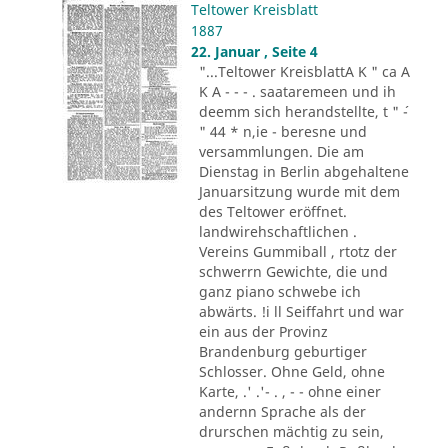
Teltower Kreisblatt
1887
22. Januar , Seite 4
"...Teltower KreisblattA K " ca A
K A - - - . saataremeen und ih
deemm sich herandstellte, t " ´-
" 44 * n,ie - beresne und
versammlungen. Die am
Dienstag in Berlin abgehaltene
Januarsitzung wurde mit dem
des Teltower eröffnet.
landwirehschaftlichen .
Vereins Gummiball , rtotz der
schwerrn Gewichte, die und
ganz piano schwebe ich
abwärts. !i ll Seiffahrt und war
ein aus der Provinz
Brandenburg geburtiger
Schlosser. Ohne Geld, ohne
Karte, .' .'- . , - - ohne einer
andernn Sprache als der
drurschen mächtig zu sein,