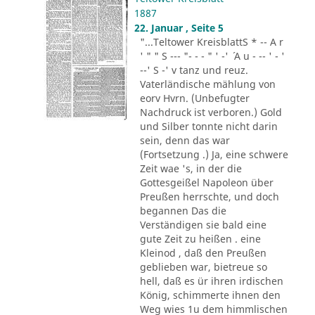
1887
22. Januar , Seite 5
"...Teltower KreisblattS * -- A r
' " " S --- "- - - " ' -' ´ A u - -- ' - '
--' S -' v tanz und reuz.
Vaterländische mählung von
eorv Hvrn. (Unbefugter
Nachdruck ist verboren.) Gold
und Silber tonnte nicht darin
sein, denn das war
(Fortsetzung .) Ja, eine schwere
Zeit wae 's, in der die
Gottesgeißel Napoleon über
Preußen herrschte, und doch
begannen Das die
Verständigen sie bald eine
gute Zeit zu heißen . eine
Kleinod , daß den Preußen
geblieben war, bietreue so
hell, daß es ür ihren irdischen
König, schimmerte ihnen den
Weg wies 1u dem himmlischen