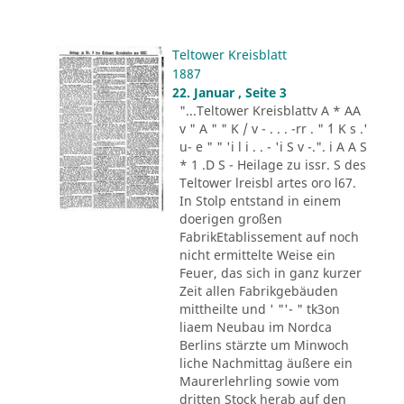
Teltower Kreisblatt
1887
22. Januar , Seite 3
"...Teltower Kreisblattv A * AA
v " A " " K / v - . . . -rr . " ´1 K s .'
u- e " " 'i l i . . - 'i S v -.". i A A S
* 1 .D S - Heilage zu issr. S des
Teltower lreisbl artes oro l67.
In Stolp entstand in einem
doerigen großen
FabrikEtablissement auf noch
nicht ermittelte Weise ein
Feuer, das sich in ganz kurzer
Zeit allen Fabrikgebäuden
mittheilte und ' "'- " tk3on
liaem Neubau im Nordca
Berlins stärzte um Minwoch
liche Nachmittag äußere ein
Maurerlehrling sowie vom
dritten Stock herab auf den