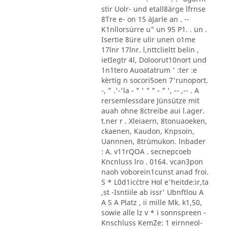
stir Uolr- und etall8ärge lfrnse
8Tre e- on 15 äJarle an . --
K1nllorsürre u" un 95 P1. . un .
Isertie 8üre ulir unen o1me
17lnr 17lnr. l,nttclieltt belin ,
ietIegtr 4l, Doloorut10nort und
1n1tero Auoatatrum ' :ter :e
kèrtig n socori5oen 7'runoport.
-, " .'-'la - " ' " " - " ', -- ,-- . A
rersemlessdare Jünsütze mit
auah ohne 8ctreibe aui l.ager.
t.ner r . Xleiaern, 8tonuaoeken,
ckaenen, Kaudon, Knpsoin,
Uannnen, 8trümukon. lnbader
: A. v11rQOA . secnepcoeb
Kncnluss lro . 0164. vcan3pon
naoh voborein1cunst anad froi.
S * L0d1ic´ctre Hol e'heitde:ir,ta
,st -Isntiile ab issr' Ubnftlou A
A S A Platz , ii mille Mk. k1,50,
sowie alle lz v * i sonnspreen -
Knschluss KemZe: 1 eirnneol-