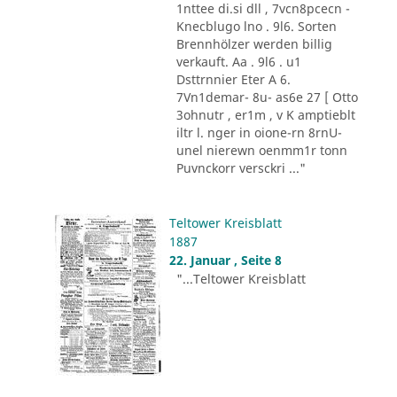
1nttee di.si dll , 7vcn8pcecn -
Knecblugo lno . 9l6. Sorten
Brennhölzer werden billig
verkauft. Aa . 9l6 . u1
Dsttrnnier Eter A 6.
7Vn1demar- 8u- as6e 27 [ Otto
3ohnutr , er1m , v K amptieblt
iltr l. nger in oione-rn 8rnU-
unel nierewn oenmm1r tonn
Puvnckorr versckri ..."
Teltower Kreisblatt
1887
22. Januar , Seite 8
"...Teltower Kreisblatt