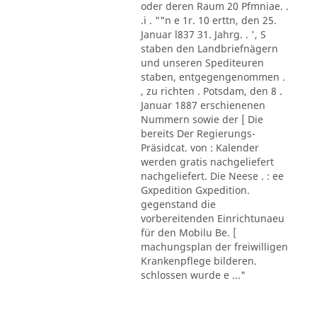
oder deren Raum 20 Pfmniae. .
.i . ""n e 1r. 10 erttn, den 25.
Januar l837 31. Jahrg. . ', S
staben den Landbriefnägern
und unseren Spediteuren
staben, entgegengenommen .
, zu richten . Potsdam, den 8 .
Januar 1887 erschienenen
Nummern sowie der [ Die
bereits Der Regierungs-
Präsidcat. von : Kalender
werden gratis nachgeliefert
nachgeliefert. Die Neese . : ee
Gxpedition Gxpedition.
gegenstand die
vorbereitenden Einrichtunaeu
für den Mobilu Be. [
machungsplan der freiwilligen
Krankenpflege bilderen.
schlossen wurde e ..."