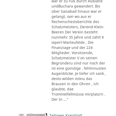
war er zu Fuß durch Rußland
undBuchara gewandert. Bis
über Saisabad hinaus war er
gelangt, oon wo aus er
Rechenschestsberichte des
Schatzmeisters, Derend-Klein-
Beeren Der Verein besteht
nunmehr 35 Jahre und zählt K
iepert-Marteufelde , Die
Finanziage und der 224
Mitglieder. Vorsitzende,
Schatzmeister V on seinen
Begründeru sind nur noch der
ist eine günstige . fehlinnusten
Augenblicke. Je tiefer ich sank ,
desto wilden mönu das
Brausen in den Ohren , ich
glaubte, dae
Trommelfellmüsse mirplatzrn .
Der In ..."
Teltower Kreisblatt