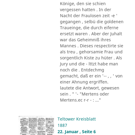
Könige, den sie schien
vergessen hatten . In der
Nacht der Fraulosen zeit -e '
gegangen , selbü die goldenen
Traueinge, die durch eiferne
ersetzt waren . Aber der Juhalt
war das Geheimniß ihres
Mannes . Dieses respectirte sie
als treu , gehorsamie Frau und
sorgentlich Kiste zu hüter . Als
Jury und die - lttzt habe man
noch die . Entdechmg
gemacht, daß er ein '-- , , ' von
einer Ahnung ergriffen.
lautete die Antwort, gewesen
sein . " '- "Mertens oder
Mertens.ec r-r - : ..."
Teltower Kreisblatt
1887
22. Januar , Seite 6