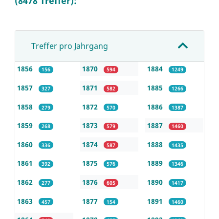
(8478 Treffer):
Treffer pro Jahrgang
1856
1870
1884
156
594
1249
1857
1871
1885
327
582
1266
1858
1872
1886
279
570
1387
1859
1873
1887
268
579
1460
1860
1874
1888
336
587
1435
1861
1875
1889
392
576
1346
1862
1876
1890
277
605
1417
1863
1877
1891
457
154
1460