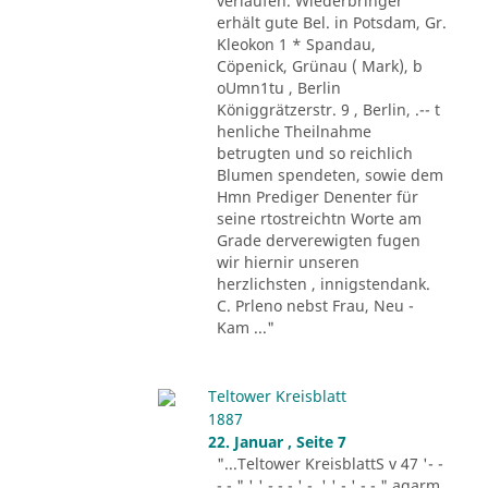
verlaufen. Wiederbringer
erhält gute Bel. in Potsdam, Gr.
Kleokon 1 * Spandau,
Cöpenick, Grünau ( Mark), b
oUmn1tu , Berlin
Königgrätzerstr. 9 , Berlin, .-- t
henliche Theilnahme
betrugten und so reichlich
Blumen spendeten, sowie dem
Hmn Prediger Denenter für
seine rtostreichtn Worte am
Grade derverewigten fugen
wir hiernir unseren
herzlichsten , innigstendank.
C. Prleno nebst Frau, Neu -
Kam ..."
Teltower Kreisblatt
1887
22. Januar , Seite 7
"...Teltower KreisblattS v 47 '- -
- - " ' ' - - - ' -. ' ' - ' -.-." agarm