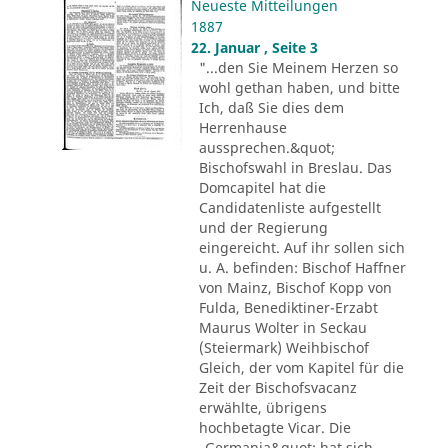
Neueste Mitteilungen
1887
22. Januar , Seite 3
"...den Sie Meinem Herzen so
wohl gethan haben, und bitte
Ich, daß Sie dies dem
Herrenhause
aussprechen.&quot;
Bischofswahl in Breslau. Das
Domcapitel hat die
Candidatenliste aufgestellt
und der Regierung
eingereicht. Auf ihr sollen sich
u. A. befinden: Bischof Haffner
von Mainz, Bischof Kopp von
Fulda, Benediktiner-Erzabt
Maurus Wolter in Seckau
(Steiermark) Weihbischof
Gleich, der vom Kapitel für die
Zeit der Bischofsvacanz
erwählte, übrigens
hochbetagte Vicar. Die
„Germania&quot; hat sich