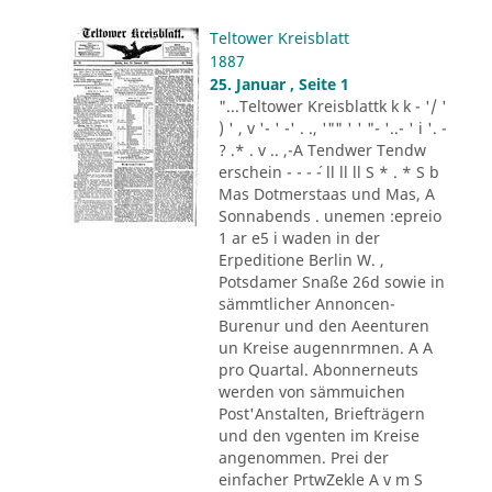
Teltower Kreisblatt
1887
25. Januar , Seite 1
"...Teltower Kreisblattk k k - '/ '
) ' , v '- ' -' . ., '"" ' ' "- '..- ' i '. -
? .* . v .. ,-A Tendwer Tendw
erschein - - - ´- ll ll ll S * . * S b
Mas Dotmerstaas und Mas, A
Sonnabends . unemen :epreio
1 ar e5 i waden in der
Erpeditione Berlin W. ,
Potsdamer Snaße 26d sowie in
sämmtlicher Annoncen-
Burenur und den Aeenturen
un Kreise augennrmnen. A A
pro Quartal. Abonnerneuts
werden von sämmuichen
Post'Anstalten, Briefträgern
und den vgenten im Kreise
angenommen. Prei der
einfacher PrtwZekle A v m S