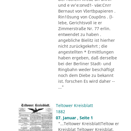
und e vv'e:onvd1- väe:Cnrr
Bernaut von VIertbpapieren .
Rin10sung von Coup0ns . (l-
lebe, Gerichtsvoll ie er
Zimmerstraße Nr. 77 erlin.
entwendet zu haben .
angebliche Bielitz ist hierher
nicht zurückgekehrt ; die
angestellten * Ermittlungen
haben ergeben, daß derselbe
bei der Berliner Stadt- und
Ringbahn weder beschäftigt
noch dem Diebe zu bekannt
ist. forschen Es wird daher --
..."
Teltower Kreisblatt
1882
07. Januar , Seite 1
"...Teltower KreisblattTeltow er
Kreisblat Teltower Kreisblat.