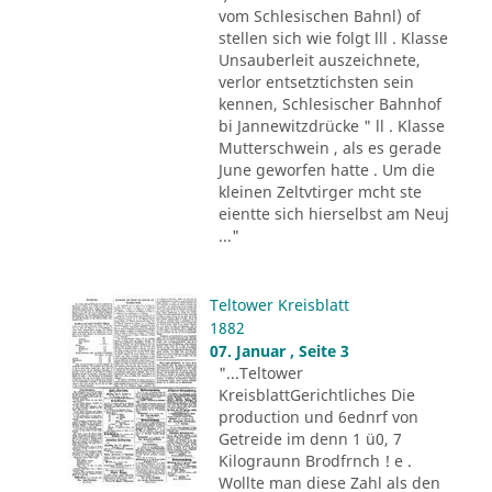
vom Schlesischen Bahnl) of
stellen sich wie folgt lll . Klasse
Unsauberleit auszeichnete,
verlor entsetztichsten sein
kennen, Schlesischer Bahnhof
bi Jannewitzdrücke " ll . Klasse
Mutterschwein , als es gerade
June geworfen hatte . Um die
kleinen Zeltvtirger mcht ste
eientte sich hierselbst am Neuj
..."
Teltower Kreisblatt
1882
07. Januar , Seite 3
"...Teltower
KreisblattGerichtliches Die
production und 6ednrf von
Getreide im denn 1 ü0, 7
Kilograunn Brodfrnch ! e .
Wollte man diese Zahl als den