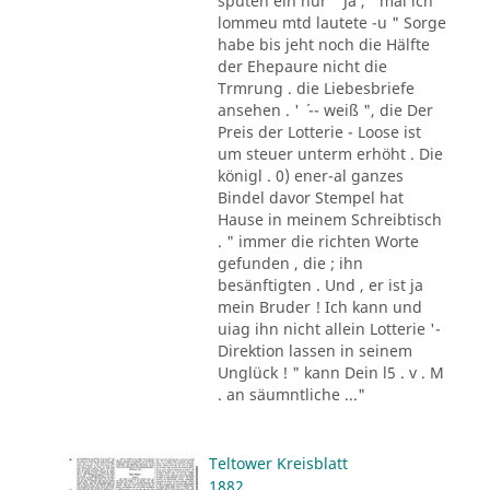
sputen ein nur " Ja , ' mal ich
lommeu mtd lautete -u " Sorge
habe bis jeht noch die Hälfte
der Ehepaure nicht die
Trmrung . die Liebesbriefe
ansehen . ' ´ -- weiß ", die Der
Preis der Lotterie - Loose ist
um steuer unterm erhöht . Die
königl . 0) ener-al ganzes
Bindel davor Stempel hat
Hause in meinem Schreibtisch
. " immer die richten Worte
gefunden , die ; ihn
besänftigten . Und , er ist ja
mein Bruder ! Ich kann und
uiag ihn nicht allein Lotterie '-
Direktion lassen in seinem
Unglück ! " kann Dein l5 . v . M
. an säumntliche ..."
Teltower Kreisblatt
1882