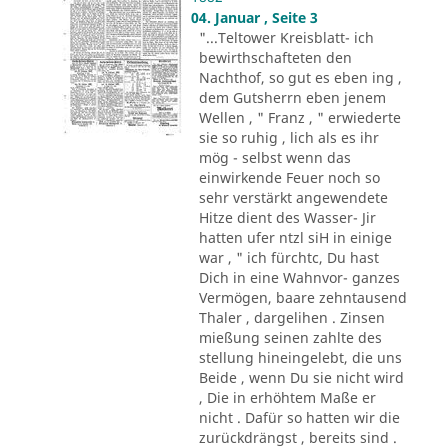
04. Januar , Seite 3
"...Teltower Kreisblatt- ich
bewirthschafteten den
Nachthof, so gut es eben ing ,
dem Gutsherrn eben jenem
Wellen , " Franz , " erwiederte
sie so ruhig , lich als es ihr
mög - selbst wenn das
einwirkende Feuer noch so
sehr verstärkt angewendete
Hitze dient des Wasser- Jir
hatten ufer ntzl siH in einige
war , " ich fürchtc, Du hast
Dich in eine Wahnvor- ganzes
Vermögen, baare zehntausend
Thaler , dargelihen . Zinsen
mießung seinen zahlte des
stellung hineingelebt, die uns
Beide , wenn Du sie nicht wird
, Die in erhöhtem Maße er
nicht . Dafür so hatten wir die
zurückdrängst , bereits sind .