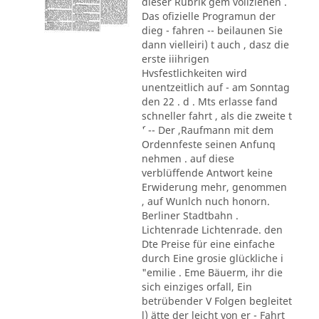
dieser Rubrik gem vollziehen .
Das ofizielle Programun der
dieg - fahren -- beilaunen Sie
dann vielleiri) t auch , dasz die
erste iiihrigen
Hvsfestlichkeiten wird
unentzeitlich auf - am Sonntag
den 22 . d . Mts erlasse fand
schneller fahrt , als die zweite t
´' -- Der ,Raufmann mit dem
Ordennfeste seinen Anfunq
nehmen . auf diese
verblüffende Antwort keine
Erwiderung mehr, genommen
, auf Wunlch nuch honorn.
Berliner Stadtbahn .
Lichtenrade Lichtenrade. den
Dte Preise für eine einfache
durch Eine grosie glückliche i
"emilie . Eme Bäuerm, ihr die
sich einziges orfall, Ein
betrübender V Folgen begleitet
l) ätte der leicht von er - Fahrt