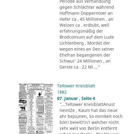
Periode aus Verhandlung
gegen Schlächter während
Hoffmann Dopperntoer an
Hafer ca . 45 Millionen , an
Weizen ca . erdtubt, weil
erfahrungsmäßig der
Brodconsum auf dem Lude
Lichtenberg , Mordet der
wegen eines an Den seiner
Ehefran begangenen der
Schwur' 24 Millionen , an
Gerste ca . 22 Mi ..."
Teltower Kreisblatt
1882
07. Januar , Seite 4
"...Teltower KreisblattAnust
neintZe , Kaum hat das neue
ahr bejounen, So mnnkeit noch
böiri beieitI1n1 welcher nicht
sehr weit von Berlin entfernt