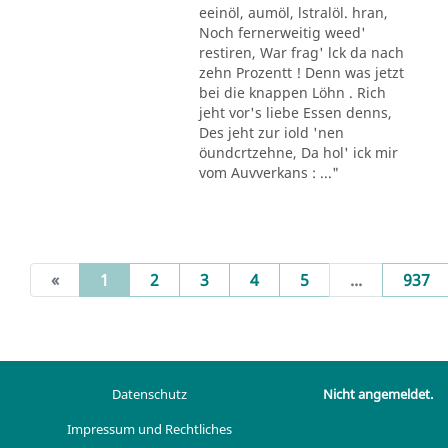
eeinöl, aumöl, lstralöl. hran,
Noch fernerweitig weed'
restiren, War frag' lck da nach
zehn Prozentt ! Denn was jetzt
bei die knappen Löhn . Rich
jeht vor's liebe Essen denns,
Des jeht zur iold 'nen
öundcrtzehne, Da hol' ick mir
vom Auvverkans : ..."
(current)
«
1
2
3
4
5
...
937
Datenschutz
Nicht angemeldet.
Impressum und Rechtliches