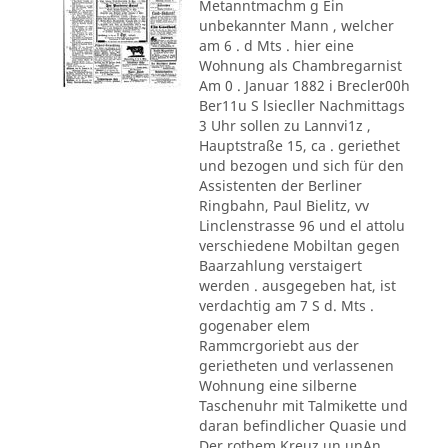
Metanntmachm g Ein
unbekannter Mann , welcher
am 6 . d Mts . hier eine
Wohnung als Chambregarnist
Am 0 . Januar 1882 i Brecler00h
Ber11u S lsiecller Nachmittags
3 Uhr sollen zu Lannvi1z ,
Hauptstraße 15, ca . geriethet
und bezogen und sich für den
Assistenten der Berliner
Ringbahn, Paul Bielitz, vv
Linclenstrasse 96 und el attolu
verschiedene Mobiltan gegen
Baarzahlung verstaigert
werden . ausgegeben hat, ist
verdachtig am 7 S d. Mts .
gogenaber elem
Rammcrgoriebt aus der
gerietheten und verlassenen
Wohnung eine silberne
Taschenuhr mit Talmikette und
daran befindlicher Quasie und
Der rothem Kreuz un unAn