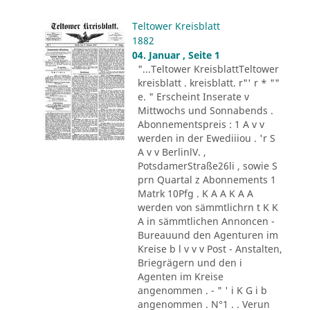
Teltower Kreisblatt
1882
04. Januar , Seite 1
"...Teltower KreisblattTeltower
kreisblatt . kreisblatt. r"' r * ""
e. " Erscheint Inserate v
Mittwochs und Sonnabends .
Abonnementspreis : 1 A v v
werden in der Ewediiiou . 'r S
A v v BerlinlV. ,
PotsdamerStraße26li , sowie S
prn Quartal z Abonnements 1
Matrk 10Pfg . K A A K A A
werden von sämmtlichrn t K K
A in sämmtlichen Annoncen -
Bureauund den Agenturen im
Kreise b l v v v Post - Anstalten,
Briegrägern und den i
Agenten im Kreise
angenommen . - " ' i K G i b
angenommen . N°1 . . Verun