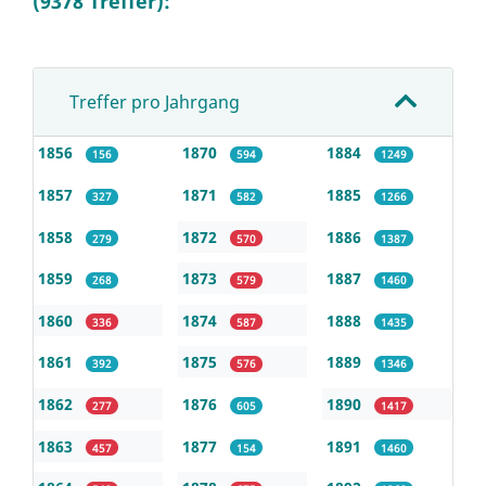
(9378 Treffer):
Treffer pro Jahrgang
1856
1870
1884
156
594
1249
1857
1871
1885
327
582
1266
1858
1872
1886
279
570
1387
1859
1873
1887
268
579
1460
1860
1874
1888
336
587
1435
1861
1875
1889
392
576
1346
1862
1876
1890
277
605
1417
1863
1877
1891
457
154
1460