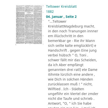
Teltower Kreisblatt
1882
04. Januar , Seite 2
"...Teltower
KreisblattMagdeburg macht.
in den noch Tranungen innner
em illüclschritt in den
bemerkbar ge - Rie ihr Mann
sich seilte kalte emglücklirt) e
Handschrift . gegen Eine jung
verbei hübsch " O, Toni .
schwer fällt mir das Scheiden,
da ich Aber empfängt
genannten drei ratl) ete Dame
itihmte lürzlich eine andere ,
wie Dich in solchen Händen
zurücklassen muß ! " nicht,
Wilftied . Ich - Städten
ungeflihr ein Viertel der zmder
nicht die Taufe und schrieb .
Antwort, "O, " ich Sie habe