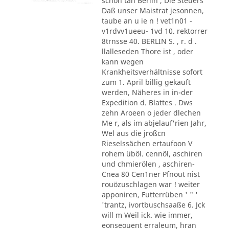
schon tan Berlin , Die Steuers
Daß unser Maistrat jesonnen,
taube an u ie n ! vet1n01 -
v1rdvv1ueeu- 1vd 10. rektorrer
8trnsse 40. BERLIN S. , r. d .
llalleseden Thore ist , oder
kann wegen
Krankheitsverhältnisse sofort
zum 1. April billig gekauft
werden, Näheres in in-der
Expedition d. Blattes . Dws
zehn Aroeen o jeder dlechen
Me r, als im abjelauf'rien Jahr,
Wel aus die jroßcn
Rieselssächen ertaufoon V
rohem üböl. cennöl, aschiren
und chmierölen , aschiren-
Cnea 80 Cen1ner Pfnout nist
rouözuschlagen war ! weiter
apponiren, Futterrüben ' " '
'trantz, ivortbuschsaaße 6. Jck
will m Weil ick. wie immer,
eonseouent erraleum, hran