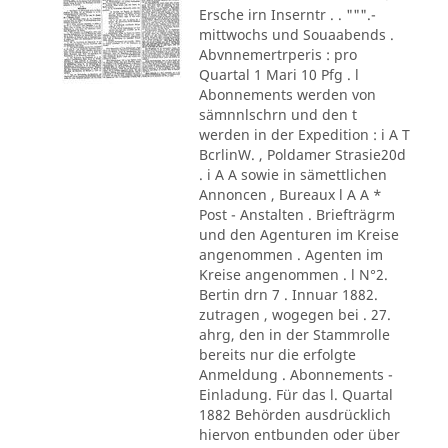
Ersche irn Inserntr . . """.-
mittwochs und Souaabends .
Abvnnemertrperis : pro
Quartal 1 Mari 10 Pfg . l
Abonnements werden von
sämnnlschrn und den t
werden in der Expedition : i A T
BcrlinW. , Poldamer Strasie20d
. i A A sowie in sämettlichen
Annoncen , Bureaux l A A *
Post - Anstalten . Briefträgrm
und den Agenturen im Kreise
angenommen . Agenten im
Kreise angenommen . l N°2.
Bertin drn 7 . Innuar 1882.
zutragen , wogegen bei . 27.
ahrg, den in der Stammrolle
bereits nur die erfolgte
Anmeldung . Abonnements -
Einladung. Für das l. Quartal
1882 Behörden ausdrücklich
hiervon entbunden oder über