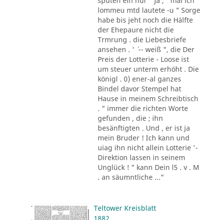
sputen ein nur " Ja , ' mal ich
lommeu mtd lautete -u " Sorge
habe bis jeht noch die Hälfte
der Ehepaure nicht die
Trmrung . die Liebesbriefe
ansehen . ' ´ -- weiß ", die Der
Preis der Lotterie - Loose ist
um steuer unterm erhöht . Die
königl . 0) ener-al ganzes
Bindel davor Stempel hat
Hause in meinem Schreibtisch
. " immer die richten Worte
gefunden , die ; ihn
besänftigten . Und , er ist ja
mein Bruder ! Ich kann und
uiag ihn nicht allein Lotterie '-
Direktion lassen in seinem
Unglück ! " kann Dein l5 . v . M
. an säumntliche ..."
Teltower Kreisblatt
1882