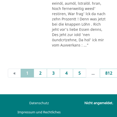
eeinöl, aumöl, lstralöl. hran,
Noch fernerweitig weed'
restiren, War frag' lck da nach
zehn Prozentt ! Denn was jetzt
bei die knappen Löhn . Rich
jeht vor's liebe Essen denns,
Des jeht zur iold 'nen
öundcrtzehne, Da hol' ick mir
vom Auvverkans : ..."
(current)
«
1
2
3
4
5
...
812
Datenschutz
Nicht angemeldet.
Impressum und Rechtliches