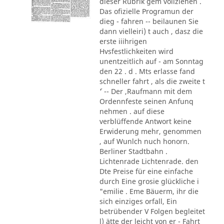
dieser Rubrik gem vollziehen .
Das ofizielle Programun der
dieg - fahren -- beilaunen Sie
dann vielleiri) t auch , dasz die
erste iiihrigen
Hvsfestlichkeiten wird
unentzeitlich auf - am Sonntag
den 22 . d . Mts erlasse fand
schneller fahrt , als die zweite t
´' -- Der ,Raufmann mit dem
Ordennfeste seinen Anfunq
nehmen . auf diese
verblüffende Antwort keine
Erwiderung mehr, genommen
, auf Wunlch nuch honorn.
Berliner Stadtbahn .
Lichtenrade Lichtenrade. den
Dte Preise für eine einfache
durch Eine grosie glückliche i
"emilie . Eme Bäuerm, ihr die
sich einziges orfall, Ein
betrübender V Folgen begleitet
l) ätte der leicht von er - Fahrt