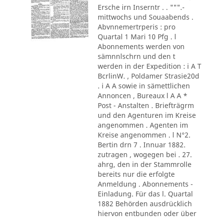
Ersche irn Inserntr . . """.-
mittwochs und Souaabends .
Abvnnemertrperis : pro
Quartal 1 Mari 10 Pfg . l
Abonnements werden von
sämnnlschrn und den t
werden in der Expedition : i A T
BcrlinW. , Poldamer Strasie20d
. i A A sowie in sämettlichen
Annoncen , Bureaux l A A *
Post - Anstalten . Briefträgrm
und den Agenturen im Kreise
angenommen . Agenten im
Kreise angenommen . l N°2.
Bertin drn 7 . Innuar 1882.
zutragen , wogegen bei . 27.
ahrg, den in der Stammrolle
bereits nur die erfolgte
Anmeldung . Abonnements -
Einladung. Für das l. Quartal
1882 Behörden ausdrücklich
hiervon entbunden oder über