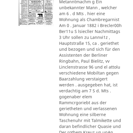
Metanntmachm g Ein
unbekannter Mann , welcher
am 6 . d Mts . hier eine
Wohnung als Chambregarnist
Am 0 . Januar 1882 i Brecler00h
Ber11u S lsiecller Nachmittags
3 Uhr sollen zu Lannvi1z ,
Hauptstraße 15, ca . geriethet
und bezogen und sich für den
Assistenten der Berliner
Ringbahn, Paul Bielitz, vv
Linclenstrasse 96 und el attolu
verschiedene Mobiltan gegen
Baarzahlung verstaigert
werden . ausgegeben hat, ist
verdachtig am 7 S d. Mts .
gogenaber elem
Rammcrgoriebt aus der
gerietheten und verlassenen
Wohnung eine silberne
Taschenuhr mit Talmikette und
daran befindlicher Quasie und
Der rothem Kreuz un unAn