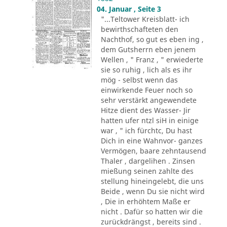
04. Januar , Seite 3
"...Teltower Kreisblatt- ich
bewirthschafteten den
Nachthof, so gut es eben ing ,
dem Gutsherrn eben jenem
Wellen , " Franz , " erwiederte
sie so ruhig , lich als es ihr
mög - selbst wenn das
einwirkende Feuer noch so
sehr verstärkt angewendete
Hitze dient des Wasser- Jir
hatten ufer ntzl siH in einige
war , " ich fürchtc, Du hast
Dich in eine Wahnvor- ganzes
Vermögen, baare zehntausend
Thaler , dargelihen . Zinsen
mießung seinen zahlte des
stellung hineingelebt, die uns
Beide , wenn Du sie nicht wird
, Die in erhöhtem Maße er
nicht . Dafür so hatten wir die
zurückdrängst , bereits sind .