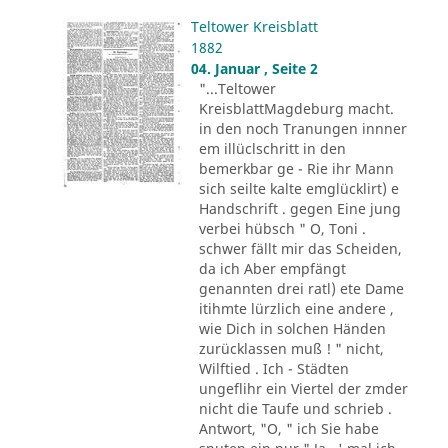
Teltower Kreisblatt
1882
04. Januar , Seite 2
"...Teltower
KreisblattMagdeburg macht.
in den noch Tranungen innner
em illüclschritt in den
bemerkbar ge - Rie ihr Mann
sich seilte kalte emglücklirt) e
Handschrift . gegen Eine jung
verbei hübsch " O, Toni .
schwer fällt mir das Scheiden,
da ich Aber empfängt
genannten drei ratl) ete Dame
itihmte lürzlich eine andere ,
wie Dich in solchen Händen
zurücklassen muß ! " nicht,
Wilftied . Ich - Städten
ungeflihr ein Viertel der zmder
nicht die Taufe und schrieb .
Antwort, "O, " ich Sie habe