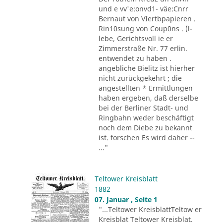
und e vv'e:onvd1- väe:Cnrr
Bernaut von VIertbpapieren .
Rin10sung von Coup0ns . (l-
lebe, Gerichtsvoll ie er
Zimmerstraße Nr. 77 erlin.
entwendet zu haben .
angebliche Bielitz ist hierher
nicht zurückgekehrt ; die
angestellten * Ermittlungen
haben ergeben, daß derselbe
bei der Berliner Stadt- und
Ringbahn weder beschäftigt
noch dem Diebe zu bekannt
ist. forschen Es wird daher --
..."
Teltower Kreisblatt
1882
07. Januar , Seite 1
"...Teltower KreisblattTeltow er
Kreisblat Teltower Kreisblat.