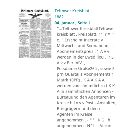
Teltower Kreisblatt
1882
04. Januar , Seite 1
"...Teltower KreisblattTeltower
kreisblatt . kreisblatt. r"' r * ""
e. " Erscheint Inserate v
Mittwochs und Sonnabends .
Abonnementspreis : 1 A v v
werden in der Ewediiiou . 'r S
A v v BerlinlV. ,
PotsdamerStraße26li , sowie S
prn Quartal z Abonnements 1
Matrk 10Pfg . K A A K A A
werden von sämmtlichrn t K K
A in sämmtlichen Annoncen -
Bureauund den Agenturen im
Kreise b l v v v Post - Anstalten,
Briegrägern und den i
Agenten im Kreise
angenommen . - " ' i K G i b
angenommen . N°1 . . Verun