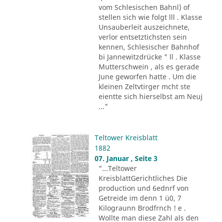
vom Schlesischen Bahnl) of
stellen sich wie folgt lll . Klasse
Unsauberleit auszeichnete,
verlor entsetztichsten sein
kennen, Schlesischer Bahnhof
bi Jannewitzdrücke " ll . Klasse
Mutterschwein , als es gerade
June geworfen hatte . Um die
kleinen Zeltvtirger mcht ste
eientte sich hierselbst am Neuj
..."
Teltower Kreisblatt
1882
07. Januar , Seite 3
"...Teltower
KreisblattGerichtliches Die
production und 6ednrf von
Getreide im denn 1 ü0, 7
Kilograunn Brodfrnch ! e .
Wollte man diese Zahl als den