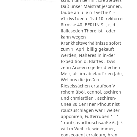
schon tan Berlin , Die Steuers
Daß unser Maistrat jesonnen,
taube an u ie n ! vet1n01 -
v1rdvv1ueeu- 1vd 10. rektorrer
8trnsse 40. BERLIN S. , r. d .
llalleseden Thore ist , oder
kann wegen
Krankheitsverhältnisse sofort
zum 1. April billig gekauft
werden, Näheres in in-der
Expedition d. Blattes . Dws
zehn Aroeen o jeder dlechen
Me r, als im abjelauf'rien Jahr,
Wel aus die jroßcn
Rieselssächen ertaufoon V
rohem üböl. cennöl, aschiren
und chmierölen , aschiren-
Cnea 80 Cen1ner Pfnout nist
rouözuschlagen war ! weiter
apponiren, Futterrüben ' " '
'trantz, ivortbuschsaaße 6. Jck
will m Weil ick. wie immer,
eonseouent erraleum, hran