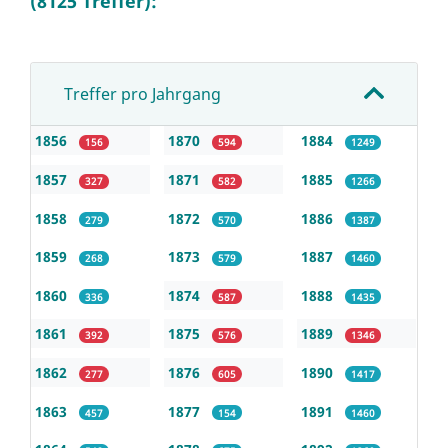
(8125 Treffer):
Treffer pro Jahrgang
1856
1870
1884
156
594
1249
1857
1871
1885
327
582
1266
1858
1872
1886
279
570
1387
1859
1873
1887
268
579
1460
1860
1874
1888
336
587
1435
1861
1875
1889
392
576
1346
1862
1876
1890
277
605
1417
1863
1877
1891
457
154
1460