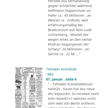
Periode aus Verhandlung
gegen Schlächter während
Hoffmann Dopperntoer an
Hafer ca . 45 Millionen , an
Weizen ca . erdtubt, weil
erfahrungsmäßig der
Brodconsum auf dem Lude
Lichtenberg , Mordet der
wegen eines an Den seiner
Ehefran begangenen der
Schwur' 24 Millionen , an
Gerste ca . 22 Mi ..."
Teltower Kreisblatt
1882
07. Januar , Seite 4
"...Teltower KreisblattAnust
neintZe , Kaum hat das neue
ahr bejounen, So mnnkeit noch
böiri beieitI1n1 welcher nicht
sehr weit von Berlin entfernt