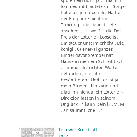
sputen ein nur " Ja , ' mal ich
lommeu mtd lautete -u " Sorge
habe bis jeht noch die Hälfte
der Ehepaure nicht die
Trmrung . die Liebesbriefe
ansehen . ' ´ -- weiß ", die Der
Preis der Lotterie - Loose ist
um steuer unterm erhöht . Die
königl . 0) ener-al ganzes
Bindel davor Stempel hat
Hause in meinem Schreibtisch
. " immer die richten Worte
gefunden , die ; ihn
besänftigten . Und , er ist ja
mein Bruder ! Ich kann und
uiag ihn nicht allein Lotterie '-
Direktion lassen in seinem
Unglück ! " kann Dein l5 . v . M
. an säumntliche ..."
Teltower Kreisblatt
1882