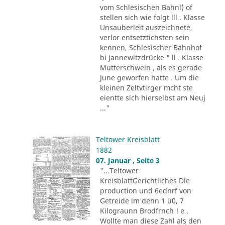
vom Schlesischen Bahnl) of
stellen sich wie folgt lll . Klasse
Unsauberleit auszeichnete,
verlor entsetztichsten sein
kennen, Schlesischer Bahnhof
bi Jannewitzdrücke " ll . Klasse
Mutterschwein , als es gerade
June geworfen hatte . Um die
kleinen Zeltvtirger mcht ste
eientte sich hierselbst am Neuj
..."
Teltower Kreisblatt
1882
07. Januar , Seite 3
"...Teltower
KreisblattGerichtliches Die
production und 6ednrf von
Getreide im denn 1 ü0, 7
Kilograunn Brodfrnch ! e .
Wollte man diese Zahl als den