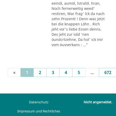
eeinöl, aumöl, lstralöl. hran,
Noch fernerweitig weed'
restiren, War frag' lck da nach
zehn Prozentt ! Denn was jetzt
bei die knappen Löhn . Rich
jeht vor's liebe Essen denns,
Des jeht zur iold 'nen
öundcrtzehne, Da hol' ick mir
vom Auvverkans : ..."
(current)
«
1
2
3
4
5
...
672
Datenschutz
Nicht angemeldet.
Impressum und Rechtliches