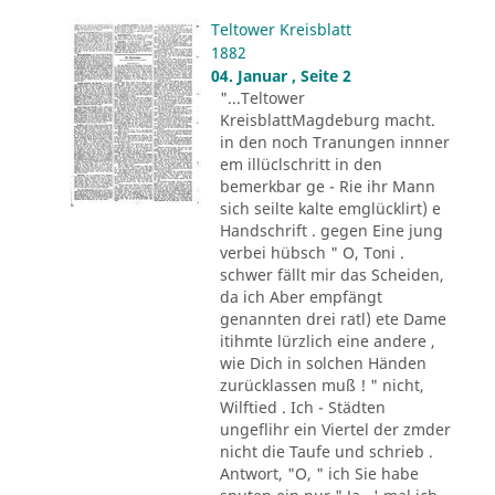
Teltower Kreisblatt
1882
04. Januar , Seite 2
"...Teltower
KreisblattMagdeburg macht.
in den noch Tranungen innner
em illüclschritt in den
bemerkbar ge - Rie ihr Mann
sich seilte kalte emglücklirt) e
Handschrift . gegen Eine jung
verbei hübsch " O, Toni .
schwer fällt mir das Scheiden,
da ich Aber empfängt
genannten drei ratl) ete Dame
itihmte lürzlich eine andere ,
wie Dich in solchen Händen
zurücklassen muß ! " nicht,
Wilftied . Ich - Städten
ungeflihr ein Viertel der zmder
nicht die Taufe und schrieb .
Antwort, "O, " ich Sie habe