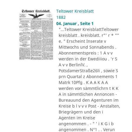
Teltower Kreisblatt
1882
04. Januar , Seite 1
"...Teltower KreisblattTeltower
kreisblatt . kreisblatt. r"' r * ""
e. " Erscheint Inserate v
Mittwochs und Sonnabends .
Abonnementspreis : 1 A v v
werden in der Ewediiiou . 'r S
A v v BerlinlV. ,
PotsdamerStraße26li , sowie S
prn Quartal z Abonnements 1
Matrk 10Pfg . K A A K A A
werden von sämmtlichrn t K K
A in sämmtlichen Annoncen -
Bureauund den Agenturen im
Kreise b l v v v Post - Anstalten,
Briegrägern und den i
Agenten im Kreise
angenommen . - " ' i K G i b
angenommen . N°1 . . Verun