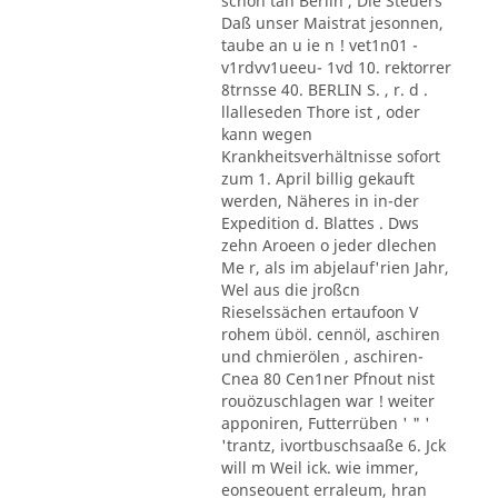
schon tan Berlin , Die Steuers
Daß unser Maistrat jesonnen,
taube an u ie n ! vet1n01 -
v1rdvv1ueeu- 1vd 10. rektorrer
8trnsse 40. BERLIN S. , r. d .
llalleseden Thore ist , oder
kann wegen
Krankheitsverhältnisse sofort
zum 1. April billig gekauft
werden, Näheres in in-der
Expedition d. Blattes . Dws
zehn Aroeen o jeder dlechen
Me r, als im abjelauf'rien Jahr,
Wel aus die jroßcn
Rieselssächen ertaufoon V
rohem üböl. cennöl, aschiren
und chmierölen , aschiren-
Cnea 80 Cen1ner Pfnout nist
rouözuschlagen war ! weiter
apponiren, Futterrüben ' " '
'trantz, ivortbuschsaaße 6. Jck
will m Weil ick. wie immer,
eonseouent erraleum, hran