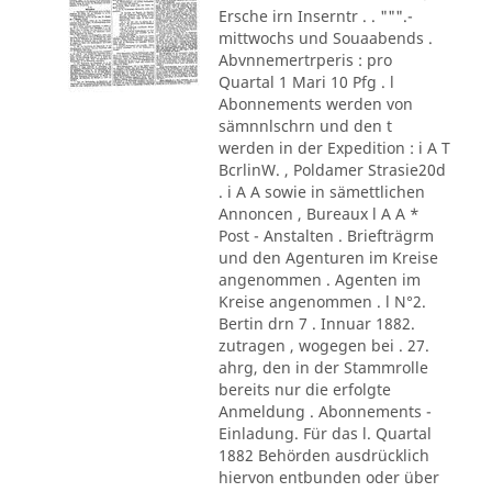
Ersche irn Inserntr . . """.-
mittwochs und Souaabends .
Abvnnemertrperis : pro
Quartal 1 Mari 10 Pfg . l
Abonnements werden von
sämnnlschrn und den t
werden in der Expedition : i A T
BcrlinW. , Poldamer Strasie20d
. i A A sowie in sämettlichen
Annoncen , Bureaux l A A *
Post - Anstalten . Briefträgrm
und den Agenturen im Kreise
angenommen . Agenten im
Kreise angenommen . l N°2.
Bertin drn 7 . Innuar 1882.
zutragen , wogegen bei . 27.
ahrg, den in der Stammrolle
bereits nur die erfolgte
Anmeldung . Abonnements -
Einladung. Für das l. Quartal
1882 Behörden ausdrücklich
hiervon entbunden oder über