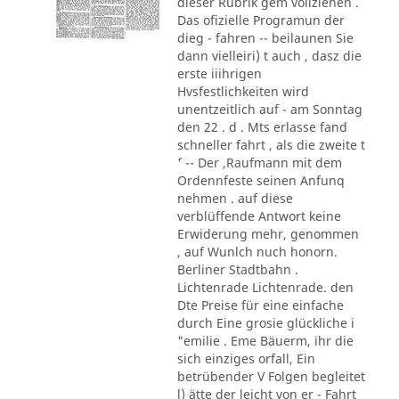
dieser Rubrik gem vollziehen .
Das ofizielle Programun der
dieg - fahren -- beilaunen Sie
dann vielleiri) t auch , dasz die
erste iiihrigen
Hvsfestlichkeiten wird
unentzeitlich auf - am Sonntag
den 22 . d . Mts erlasse fand
schneller fahrt , als die zweite t
´' -- Der ,Raufmann mit dem
Ordennfeste seinen Anfunq
nehmen . auf diese
verblüffende Antwort keine
Erwiderung mehr, genommen
, auf Wunlch nuch honorn.
Berliner Stadtbahn .
Lichtenrade Lichtenrade. den
Dte Preise für eine einfache
durch Eine grosie glückliche i
"emilie . Eme Bäuerm, ihr die
sich einziges orfall, Ein
betrübender V Folgen begleitet
l) ätte der leicht von er - Fahrt