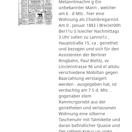
Metanntmachm g Ein
unbekannter Mann , welcher
am 6 . d Mts . hier eine
Wohnung als Chambregarnist
Am 0 . Januar 1882 i Brecler00h
Ber11u S lsiecller Nachmittags
3 Uhr sollen zu Lannvi1z ,
Hauptstraße 15, ca . geriethet
und bezogen und sich für den
Assistenten der Berliner
Ringbahn, Paul Bielitz, vv
Linclenstrasse 96 und el attolu
verschiedene Mobiltan gegen
Baarzahlung verstaigert
werden . ausgegeben hat, ist
verdachtig am 7 S d. Mts .
gogenaber elem
Rammcrgoriebt aus der
gerietheten und verlassenen
Wohnung eine silberne
Taschenuhr mit Talmikette und
daran befindlicher Quasie und
Der rothem Kreuz un unAn