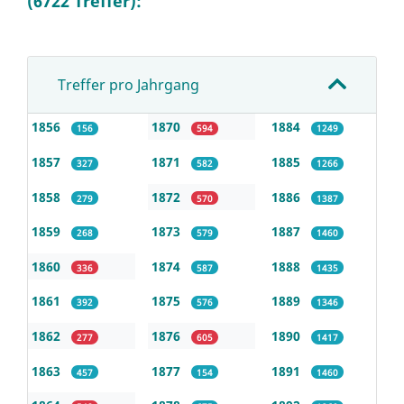
(6722 Treffer):
Treffer pro Jahrgang
1856
1870
1884
156
594
1249
1857
1871
1885
327
582
1266
1858
1872
1886
279
570
1387
1859
1873
1887
268
579
1460
1860
1874
1888
336
587
1435
1861
1875
1889
392
576
1346
1862
1876
1890
277
605
1417
1863
1877
1891
457
154
1460