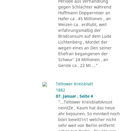
Periode aus Verhandlung
gegen Schlächter während
Hoffmann Dopperntoer an
Hafer ca . 45 Millionen , an
Weizen ca . erdtubt, weil
erfahrungsmäßig der
Brodconsum auf dem Lude
Lichtenberg , Mordet der
wegen eines an Den seiner
Ehefran begangenen der
Schwur' 24 Millionen , an
Gerste ca . 22 Mi ..."
Teltower Kreisblatt
1882
07. Januar , Seite 4
"...Teltower KreisblattAnust
neintZe , Kaum hat das neue
ahr bejounen, So mnnkeit noch
böiri beieitI1n1 welcher nicht
sehr weit von Berlin entfernt