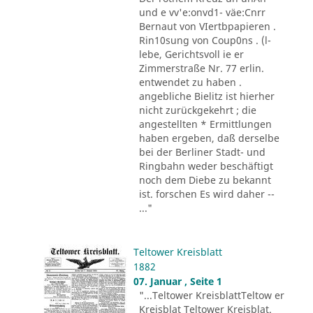
und e vv'e:onvd1- väe:Cnrr
Bernaut von VIertbpapieren .
Rin10sung von Coup0ns . (l-
lebe, Gerichtsvoll ie er
Zimmerstraße Nr. 77 erlin.
entwendet zu haben .
angebliche Bielitz ist hierher
nicht zurückgekehrt ; die
angestellten * Ermittlungen
haben ergeben, daß derselbe
bei der Berliner Stadt- und
Ringbahn weder beschäftigt
noch dem Diebe zu bekannt
ist. forschen Es wird daher --
..."
Teltower Kreisblatt
1882
07. Januar , Seite 1
"...Teltower KreisblattTeltow er
Kreisblat Teltower Kreisblat.