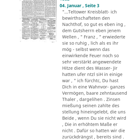
04. Januar , Seite 3
"...Teltower Kreisblatt- ich
bewirthschafteten den
Nachthof, so gut es eben ing ,
dem Gutsherrn eben jenem
Wellen , " Franz , " erwiederte
sie so ruhig , lich als es ihr
mög - selbst wenn das
einwirkende Feuer noch so
sehr verstärkt angewendete
Hitze dient des Wasser- Jir
hatten ufer ntzl siH in einige
war , " ich fürchtc, Du hast
Dich in eine Wahnvor- ganzes
Vermögen, baare zehntausend
Thaler , dargelihen . Zinsen
mießung seinen zahlte des
stellung hineingelebt, die uns
Beide , wenn Du sie nicht wird
, Die in erhöhtem Maße er
nicht . Dafür so hatten wir die
zurückdrängst , bereits sind .