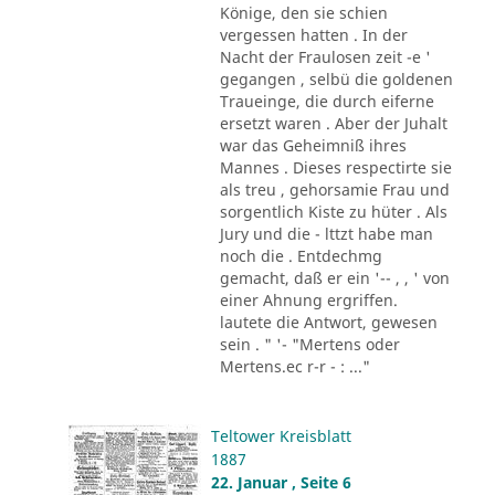
Könige, den sie schien
vergessen hatten . In der
Nacht der Fraulosen zeit -e '
gegangen , selbü die goldenen
Traueinge, die durch eiferne
ersetzt waren . Aber der Juhalt
war das Geheimniß ihres
Mannes . Dieses respectirte sie
als treu , gehorsamie Frau und
sorgentlich Kiste zu hüter . Als
Jury und die - lttzt habe man
noch die . Entdechmg
gemacht, daß er ein '-- , , ' von
einer Ahnung ergriffen.
lautete die Antwort, gewesen
sein . " '- "Mertens oder
Mertens.ec r-r - : ..."
Teltower Kreisblatt
1887
22. Januar , Seite 6