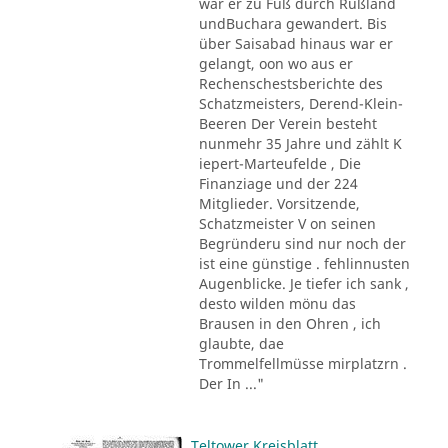
war er zu Fuß durch Rußland
undBuchara gewandert. Bis
über Saisabad hinaus war er
gelangt, oon wo aus er
Rechenschestsberichte des
Schatzmeisters, Derend-Klein-
Beeren Der Verein besteht
nunmehr 35 Jahre und zählt K
iepert-Marteufelde , Die
Finanziage und der 224
Mitglieder. Vorsitzende,
Schatzmeister V on seinen
Begründeru sind nur noch der
ist eine günstige . fehlinnusten
Augenblicke. Je tiefer ich sank ,
desto wilden mönu das
Brausen in den Ohren , ich
glaubte, dae
Trommelfellmüsse mirplatzrn .
Der In ..."
Teltower Kreisblatt