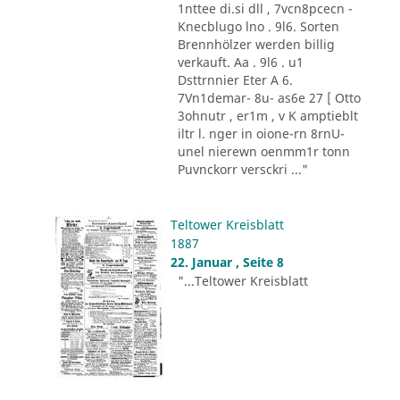
1nttee di.si dll , 7vcn8pcecn -
Knecblugo lno . 9l6. Sorten
Brennhölzer werden billig
verkauft. Aa . 9l6 . u1
Dsttrnnier Eter A 6.
7Vn1demar- 8u- as6e 27 [ Otto
3ohnutr , er1m , v K amptieblt
iltr l. nger in oione-rn 8rnU-
unel nierewn oenmm1r tonn
Puvnckorr versckri ..."
Teltower Kreisblatt
1887
22. Januar , Seite 8
"...Teltower Kreisblatt