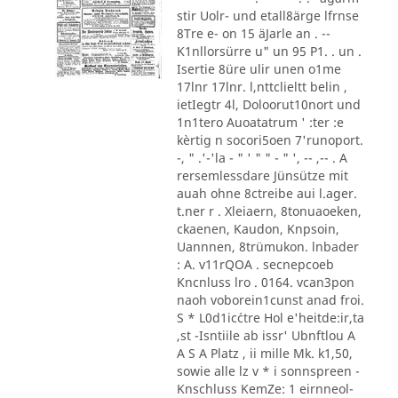
stir Uolr- und etall8ärge lfrnse
8Tre e- on 15 äJarle an . --
K1nllorsürre u" un 95 P1. . un .
Isertie 8üre ulir unen o1me
17lnr 17lnr. l,nttclieltt belin ,
ietIegtr 4l, Doloorut10nort und
1n1tero Auoatatrum ' :ter :e
kèrtig n socori5oen 7'runoport.
-, " .'-'la - " ' " " - " ', -- ,-- . A
rersemlessdare Jünsütze mit
auah ohne 8ctreibe aui l.ager.
t.ner r . Xleiaern, 8tonuaoeken,
ckaenen, Kaudon, Knpsoin,
Uannnen, 8trümukon. lnbader
: A. v11rQOA . secnepcoeb
Kncnluss lro . 0164. vcan3pon
naoh voborein1cunst anad froi.
S * L0d1ic´ctre Hol e'heitde:ir,ta
,st -Isntiile ab issr' Ubnftlou A
A S A Platz , ii mille Mk. k1,50,
sowie alle lz v * i sonnspreen -
Knschluss KemZe: 1 eirnneol-