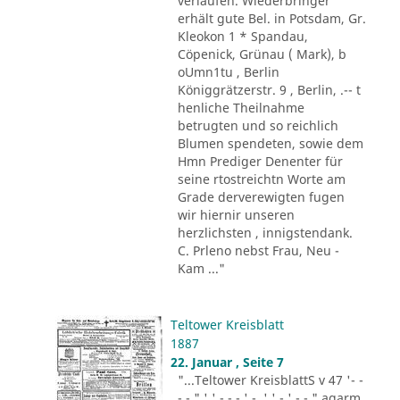
verlaufen. Wiederbringer
erhält gute Bel. in Potsdam, Gr.
Kleokon 1 * Spandau,
Cöpenick, Grünau ( Mark), b
oUmn1tu , Berlin
Königgrätzerstr. 9 , Berlin, .-- t
henliche Theilnahme
betrugten und so reichlich
Blumen spendeten, sowie dem
Hmn Prediger Denenter für
seine rtostreichtn Worte am
Grade derverewigten fugen
wir hiernir unseren
herzlichsten , innigstendank.
C. Prleno nebst Frau, Neu -
Kam ..."
Teltower Kreisblatt
1887
22. Januar , Seite 7
"...Teltower KreisblattS v 47 '- -
- - " ' ' - - - ' -. ' ' - ' -.-." agarm