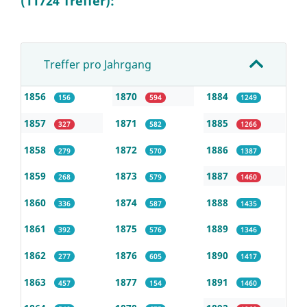
(11724 Treffer):
Treffer pro Jahrgang
1856
1870
1884
156
594
1249
1857
1871
1885
327
582
1266
1858
1872
1886
279
570
1387
1859
1873
1887
268
579
1460
1860
1874
1888
336
587
1435
1861
1875
1889
392
576
1346
1862
1876
1890
277
605
1417
1863
1877
1891
457
154
1460