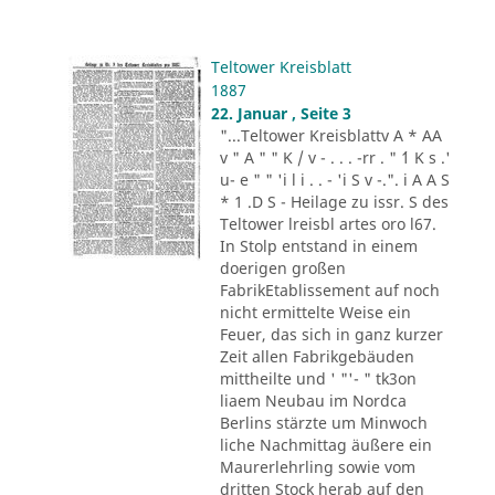
Teltower Kreisblatt
1887
22. Januar , Seite 3
"...Teltower Kreisblattv A * AA
v " A " " K / v - . . . -rr . " ´1 K s .'
u- e " " 'i l i . . - 'i S v -.". i A A S
* 1 .D S - Heilage zu issr. S des
Teltower lreisbl artes oro l67.
In Stolp entstand in einem
doerigen großen
FabrikEtablissement auf noch
nicht ermittelte Weise ein
Feuer, das sich in ganz kurzer
Zeit allen Fabrikgebäuden
mittheilte und ' "'- " tk3on
liaem Neubau im Nordca
Berlins stärzte um Minwoch
liche Nachmittag äußere ein
Maurerlehrling sowie vom
dritten Stock herab auf den