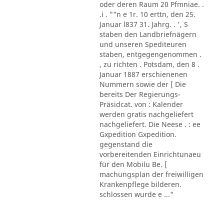
oder deren Raum 20 Pfmniae. .
.i . ""n e 1r. 10 erttn, den 25.
Januar l837 31. Jahrg. . ', S
staben den Landbriefnägern
und unseren Spediteuren
staben, entgegengenommen .
, zu richten . Potsdam, den 8 .
Januar 1887 erschienenen
Nummern sowie der [ Die
bereits Der Regierungs-
Präsidcat. von : Kalender
werden gratis nachgeliefert
nachgeliefert. Die Neese . : ee
Gxpedition Gxpedition.
gegenstand die
vorbereitenden Einrichtunaeu
für den Mobilu Be. [
machungsplan der freiwilligen
Krankenpflege bilderen.
schlossen wurde e ..."