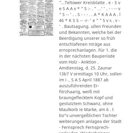
"...Teltower Kreisblatte . e - S v
e S A A v * " S :- . " . .' ' . - - -- v
" S -- ' . . S - - - . . A * K A A A . l
46 * K S S -- -r- ' e " " S v s . v -
' . Bautsagung. ullen Freunden
und Bekannten, welche bei der
Beerdigung unserer so früh
entschlafenen nträge aus
ernsprechanlagen. Für 1. die
in der nächsten Bauperiode
vom Holz - Anktion .
Amdienstag, d. 25. Zaunar
13b7 V ormittags 10 Uhr, sollen
im i .. S A S April 1887 ab
auszuführenden Er-
fitrzhaarig, weiß mit
braungeflecktem Kopf und
gestutztem Schwanz, ohne
Maulkorb ie Marke, am 6 . t
bo"v unvergeßlichen Tochter
weiterungen anlagea der Stadt
- Fernsprech Fernsprech-