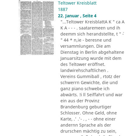
Teltower Kreisblatt
1887
22. Januar , Seite 4
"...Teltower KreisblattA K " ca A
K A - - - . saataremeen und ih
deemm sich herandstellte, t " ´-
" 44 * n,ie - beresne und
versammlungen. Die am
Dienstag in Berlin abgehaltene
Januarsitzung wurde mit dem
des Teltower eröffnet.
landwirehschaftlichen .
Vereins Gummiball , rtotz der
schwerrn Gewichte, die und
ganz piano schwebe ich
abwärts. !i ll Seiffahrt und war
ein aus der Provinz
Brandenburg geburtiger
Schlosser. Ohne Geld, ohne
Karte, .' .'- . , - - ohne einer
andernn Sprache als der
drurschen mächtig zu sein,