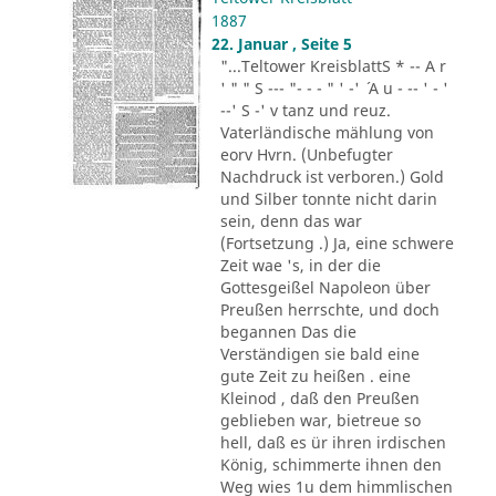
1887
22. Januar , Seite 5
"...Teltower KreisblattS * -- A r
' " " S --- "- - - " ' -' ´ A u - -- ' - '
--' S -' v tanz und reuz.
Vaterländische mählung von
eorv Hvrn. (Unbefugter
Nachdruck ist verboren.) Gold
und Silber tonnte nicht darin
sein, denn das war
(Fortsetzung .) Ja, eine schwere
Zeit wae 's, in der die
Gottesgeißel Napoleon über
Preußen herrschte, und doch
begannen Das die
Verständigen sie bald eine
gute Zeit zu heißen . eine
Kleinod , daß den Preußen
geblieben war, bietreue so
hell, daß es ür ihren irdischen
König, schimmerte ihnen den
Weg wies 1u dem himmlischen