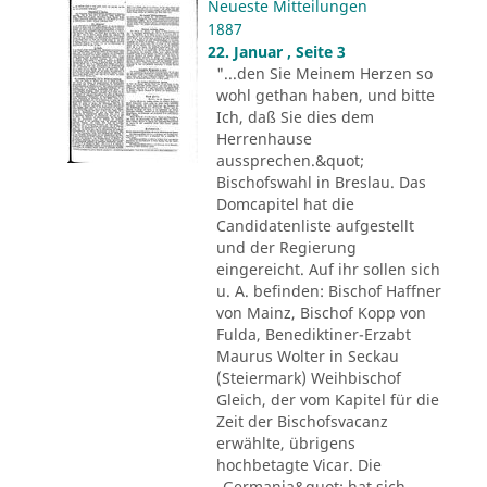
Neueste Mitteilungen
1887
22. Januar , Seite 3
"...den Sie Meinem Herzen so
wohl gethan haben, und bitte
Ich, daß Sie dies dem
Herrenhause
aussprechen.&quot;
Bischofswahl in Breslau. Das
Domcapitel hat die
Candidatenliste aufgestellt
und der Regierung
eingereicht. Auf ihr sollen sich
u. A. befinden: Bischof Haffner
von Mainz, Bischof Kopp von
Fulda, Benediktiner-Erzabt
Maurus Wolter in Seckau
(Steiermark) Weihbischof
Gleich, der vom Kapitel für die
Zeit der Bischofsvacanz
erwählte, übrigens
hochbetagte Vicar. Die
„Germania&quot; hat sich