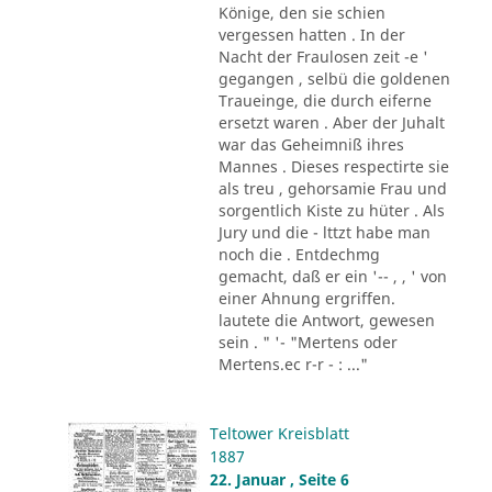
Könige, den sie schien
vergessen hatten . In der
Nacht der Fraulosen zeit -e '
gegangen , selbü die goldenen
Traueinge, die durch eiferne
ersetzt waren . Aber der Juhalt
war das Geheimniß ihres
Mannes . Dieses respectirte sie
als treu , gehorsamie Frau und
sorgentlich Kiste zu hüter . Als
Jury und die - lttzt habe man
noch die . Entdechmg
gemacht, daß er ein '-- , , ' von
einer Ahnung ergriffen.
lautete die Antwort, gewesen
sein . " '- "Mertens oder
Mertens.ec r-r - : ..."
Teltower Kreisblatt
1887
22. Januar , Seite 6