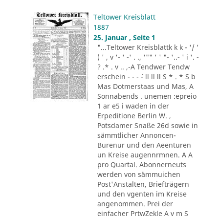
Teltower Kreisblatt
1887
25. Januar , Seite 1
"...Teltower Kreisblattk k k - '/ '
) ' , v '- ' -' . ., '"" ' ' "- '..- ' i '. -
? .* . v .. ,-A Tendwer Tendw
erschein - - - ´- ll ll ll S * . * S b
Mas Dotmerstaas und Mas, A
Sonnabends . unemen :epreio
1 ar e5 i waden in der
Erpeditione Berlin W. ,
Potsdamer Snaße 26d sowie in
sämmtlicher Annoncen-
Burenur und den Aeenturen
un Kreise augennrmnen. A A
pro Quartal. Abonnerneuts
werden von sämmuichen
Post'Anstalten, Briefträgern
und den vgenten im Kreise
angenommen. Prei der
einfacher PrtwZekle A v m S