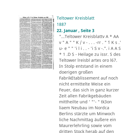
Teltower Kreisblatt
1887
22. Januar , Seite 3
"...Teltower Kreisblattv A * AA
v " A " " K / v - . . . -rr . " ´1 K s .'
u- e " " 'i l i . . - 'i S v -.". i A A S
* 1 .D S - Heilage zu issr. S des
Teltower lreisbl artes oro l67.
In Stolp entstand in einem
doerigen großen
FabrikEtablissement auf noch
nicht ermittelte Weise ein
Feuer, das sich in ganz kurzer
Zeit allen Fabrikgebäuden
mittheilte und ' "'- " tk3on
liaem Neubau im Nordca
Berlins stärzte um Minwoch
liche Nachmittag äußere ein
Maurerlehrling sowie vom
dritten Stock herab auf den