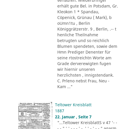
verlaufen. Wiederbringer
erhält gute Bel. in Potsdam, Gr.
Kleokon 1 * Spandau,
Cöpenick, Grünau ( Mark), b
oUmn1tu , Berlin
Königgrätzerstr. 9 , Berlin, .-- t
henliche Theilnahme
betrugten und so reichlich
Blumen spendeten, sowie dem
Hmn Prediger Denenter für
seine rtostreichtn Worte am
Grade derverewigten fugen
wir hiernir unseren
herzlichsten , innigstendank.
C. Prleno nebst Frau, Neu -
Kam ..."
Teltower Kreisblatt
1887
22. Januar , Seite 7
"...Teltower KreisblattS v 47 '- -
- - " ' ' - - - ' -. ' ' - ' -.-." agarm