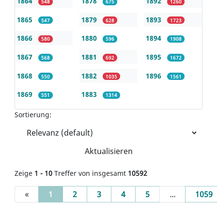
1864
1878
1892
548
675
1260
1865
1879
1893
547
628
1723
1866
1880
1894
580
596
1908
1867
1881
1895
568
692
1672
1868
1882
1896
550
1035
1561
1869
1883
551
1314
Sortierung:
Aktualisieren
Zeige
1 - 10
Treffer von insgesamt
10592
(current)
«
1
2
3
4
5
...
1059