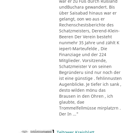
war er zu Fuß durch Rußland
undBuchara gewandert. Bis
über Saisabad hinaus war er
gelangt, oon wo aus er
Rechenschestsberichte des
Schatzmeisters, Derend-Klein-
Beeren Der Verein besteht
nunmehr 35 Jahre und zählt K
iepert-Marteufelde , Die
Finanziage und der 224
Mitglieder. Vorsitzende,
Schatzmeister V on seinen
Begründeru sind nur noch der
ist eine günstige . fehlinnusten
Augenblicke. Je tiefer ich sank ,
desto wilden mönu das
Brausen in den Ohren , ich
glaubte, dae
Trommelfellmüsse mirplatzrn .
Der In ..."
Teltower Kreisblatt