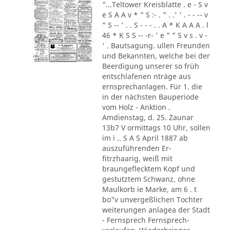
"...Teltower Kreisblatte . e - S v
e S A A v * " S :- . " . .' ' . - - -- v
" S -- ' . . S - - - . . A * K A A A . l
46 * K S S -- -r- ' e " " S v s . v -
' . Bautsagung. ullen Freunden
und Bekannten, welche bei der
Beerdigung unserer so früh
entschlafenen nträge aus
ernsprechanlagen. Für 1. die
in der nächsten Bauperiode
vom Holz - Anktion .
Amdienstag, d. 25. Zaunar
13b7 V ormittags 10 Uhr, sollen
im i .. S A S April 1887 ab
auszuführenden Er-
fitrzhaarig, weiß mit
braungeflecktem Kopf und
gestutztem Schwanz, ohne
Maulkorb ie Marke, am 6 . t
bo"v unvergeßlichen Tochter
weiterungen anlagea der Stadt
- Fernsprech Fernsprech-