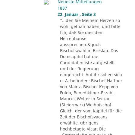
Neueste Mitteilungen
1887
22. Januar , Seite 3
"...den Sie Meinem Herzen so
wohl gethan haben, und bitte
Ich, daß Sie dies dem
Herrenhause
aussprechen.&quot;
Bischofswahl in Breslau. Das
Domcapitel hat die
Candidatenliste aufgestellt
und der Regierung
eingereicht. Auf ihr sollen sich
u. A. befinden: Bischof Haffner
von Mainz, Bischof Kopp von
Fulda, Benediktiner-Erzabt
Maurus Wolter in Seckau
(Steiermark) Weihbischof
Gleich, der vom Kapitel für die
Zeit der Bischofsvacanz
erwählte, übrigens
hochbetagte Vicar. Die
„Germania&quot; hat sich