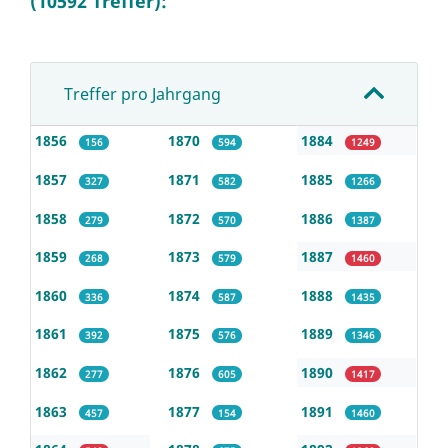
(10592 Treffer):
Treffer pro Jahrgang
1856
1870
1884
156
594
1249
1857
1871
1885
327
582
1266
1858
1872
1886
279
570
1387
1859
1873
1887
268
579
1460
1860
1874
1888
336
587
1435
1861
1875
1889
392
576
1346
1862
1876
1890
277
605
1417
1863
1877
1891
457
154
1460