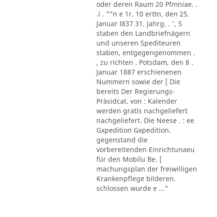
oder deren Raum 20 Pfmniae. .
.i . ""n e 1r. 10 erttn, den 25.
Januar l837 31. Jahrg. . ', S
staben den Landbriefnägern
und unseren Spediteuren
staben, entgegengenommen .
, zu richten . Potsdam, den 8 .
Januar 1887 erschienenen
Nummern sowie der [ Die
bereits Der Regierungs-
Präsidcat. von : Kalender
werden gratis nachgeliefert
nachgeliefert. Die Neese . : ee
Gxpedition Gxpedition.
gegenstand die
vorbereitenden Einrichtunaeu
für den Mobilu Be. [
machungsplan der freiwilligen
Krankenpflege bilderen.
schlossen wurde e ..."