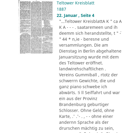
Teltower Kreisblatt
1887
22. Januar , Seite 4
"...Teltower KreisblattA K " ca A
K A - - - . saataremeen und ih
deemm sich herandstellte, t " ´-
" 44 * n,ie - beresne und
versammlungen. Die am
Dienstag in Berlin abgehaltene
Januarsitzung wurde mit dem
des Teltower eröffnet.
landwirehschaftlichen .
Vereins Gummiball , rtotz der
schwerrn Gewichte, die und
ganz piano schwebe ich
abwärts. !i ll Seiffahrt und war
ein aus der Provinz
Brandenburg geburtiger
Schlosser. Ohne Geld, ohne
Karte, .' .'- . , - - ohne einer
andernn Sprache als der
drurschen mächtig zu sein,