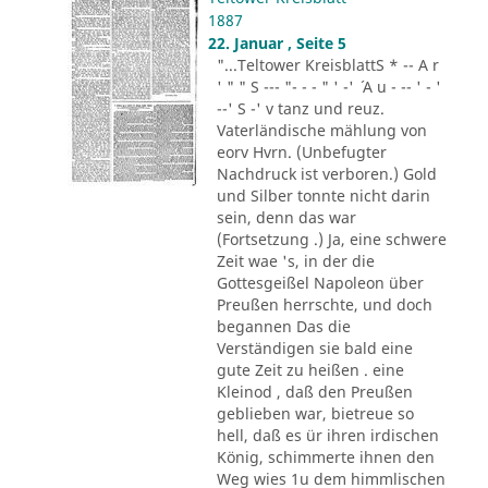
1887
22. Januar , Seite 5
"...Teltower KreisblattS * -- A r
' " " S --- "- - - " ' -' ´ A u - -- ' - '
--' S -' v tanz und reuz.
Vaterländische mählung von
eorv Hvrn. (Unbefugter
Nachdruck ist verboren.) Gold
und Silber tonnte nicht darin
sein, denn das war
(Fortsetzung .) Ja, eine schwere
Zeit wae 's, in der die
Gottesgeißel Napoleon über
Preußen herrschte, und doch
begannen Das die
Verständigen sie bald eine
gute Zeit zu heißen . eine
Kleinod , daß den Preußen
geblieben war, bietreue so
hell, daß es ür ihren irdischen
König, schimmerte ihnen den
Weg wies 1u dem himmlischen