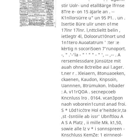
stir Uolr- und etall8ärge lfrnse
8Tre e- on 15 äJarle an . --
K1nllorsürre u" un 95 P1. . un .
Isertie 8üre ulir unen o1me
17lnr 17lnr. l,nttclieltt belin ,
ietIegtr 4l, Doloorut10nort und
1n1tero Auoatatrum ' :ter :e
kèrtig n socori5oen 7'runoport.
-, " .'-'la - " ' " " - " ', -- ,-- . A
rersemlessdare Jünsütze mit
auah ohne 8ctreibe aui l.ager.
t.ner r . Xleiaern, 8tonuaoeken,
ckaenen, Kaudon, Knpsoin,
Uannnen, 8trümukon. lnbader
: A. v11rQOA . secnepcoeb
Kncnluss lro . 0164. vcan3pon
naoh voborein1cunst anad froi.
S * L0d1ic´ctre Hol e'heitde:ir,ta
,st -Isntiile ab issr' Ubnftlou A
A S A Platz , ii mille Mk. k1,50,
sowie alle lz v * i sonnspreen -
Knschluss KemZe: 1 eirnneol-