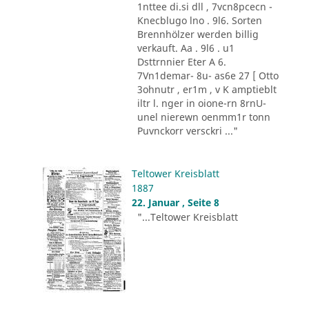
1nttee di.si dll , 7vcn8pcecn -
Knecblugo lno . 9l6. Sorten
Brennhölzer werden billig
verkauft. Aa . 9l6 . u1
Dsttrnnier Eter A 6.
7Vn1demar- 8u- as6e 27 [ Otto
3ohnutr , er1m , v K amptieblt
iltr l. nger in oione-rn 8rnU-
unel nierewn oenmm1r tonn
Puvnckorr versckri ..."
Teltower Kreisblatt
1887
22. Januar , Seite 8
"...Teltower Kreisblatt