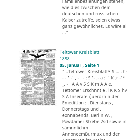
Familienbeziehungen stehen,
wie dies zwischen dem
deutschen und russischen
Kaiser zutreffe, seien etwas
ganz gewöhnliches. Es wäre al
..."
Teltower Kreisblatt
1888
05. Januar , Seite 1
"...Teltower Kreisblatt* S ... . t -
- - ' -' , - . - : S '- .- a :' ' K .r -'*
_. - . A A v S S K m A A e,
Tettomer Erschnnt e .l K K S hv
S A Inserate i)uerdrn n der
EmediUon : . Dienstags ,
Donnerstags und .
eonnabends. Berlin W. ,
Powdamer Strebe 2sd sowie in
sämnnlichm
AnnoneemBurmux und den