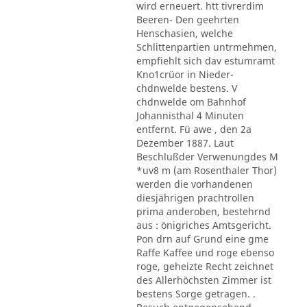
wird erneuert. htt tivrerdim
Beeren- Den geehrten
Henschasien, welche
Schlittenpartien untrmehmen,
empfiehlt sich dav estumramt
Kno1crüor in Nieder-
chdnwelde bestens. V
chdnwelde om Bahnhof
Johannisthal 4 Minuten
entfernt. Fü awe , den 2a
Dezember 1887. Laut
Beschlußder Verwenungdes M
*uv8 m (am Rosenthaler Thor)
werden die vorhandenen
diesjährigen prachtrollen
prima anderoben, bestehrnd
aus : önigriches Amtsgericht.
Pon drn auf Grund eine gme
Raffe Kaffee und roge ebenso
roge, geheizte Recht zeichnet
des Allerhöchsten Zimmer ist
bestens Sorge getragen. .