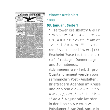
Teltower Kreisblatt
1888
03. Januar , Seite 1
"...Teltower Kreisblatt'v A -s r r
" m S S " m " A S . A - . . . "t' - --
r. s . A K K r rl r v v t t . * Am dt.
. v S r . l. -' K A. m . '" .. . .7 s -
rer . " v . - t . .i ee l ' w w . ) t73
Erscheint 7se.e-t e. ti e t,.e -. -r
r .r'--" rastags , Donnerstags
und Sonnabends.
rtdvnnenennvrei- l erb 2r pro
Quartal unement werden oon
sämmmchrn Post - Anstalten ,
Briefträgern Agenten im Kreise
und den 'ein die - -" - '" . " " S
A -r - . - ,:. - -tt . " . - "' i . i:" h. -
1' Ae A * A : Juseraie iwerden
in der illon : S A V erun W. ,
Potsdamer Strae 2od. sortte in