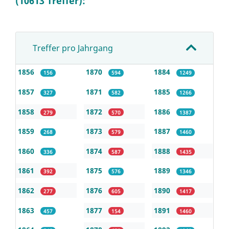
(10613 Treffer):
Treffer pro Jahrgang
1856
1870
1884
156
594
1249
1857
1871
1885
327
582
1266
1858
1872
1886
279
570
1387
1859
1873
1887
268
579
1460
1860
1874
1888
336
587
1435
1861
1875
1889
392
576
1346
1862
1876
1890
277
605
1417
1863
1877
1891
457
154
1460