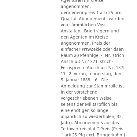
Agenturen im Kreise
angenommen.
dennenennpreis 1 arb 25 pro
Quartal. Abonnements werden
von sämmtlichen Vosi -
Anstalten , Briefträgern und
den Agenten im Kreise
angenommen. Preis der
einfacher PrtwZekle oder daen
Raum 20 Pfennlge. -. Nr. strich
Anschluß Nr 1371. strich-
Fernsprech -Auschiust Nr. 137L
'R . 2. Verun, tonnerstag, den
5. Januar 1888. . 6 . Die
Anmeldung zur Stammrolle ist
in der vorstehend
vorgeschriebenen Weise
seitens der Militärpflich bis
eine endtigen so lange
alljährlich zu wiederholen, 32.
Jadrg. Abonnements ausdas
"ettower reisblatt" Preis (Preis
1 ark 25 Pfg excl. Bringerkohn )