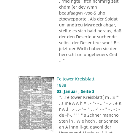
. rmd ngte : ffch nchmrrg zelt,
chdm (er dev Wmh
beaufaagvn -voe-5 uho
ztoewepporte . Als der Soldat
um andtreu Mwrgeck abgar,
stellte es sich bald heraus, daß
der den Deserteur suchende
selbst der Deser teur war ! Bis
jetzt der Wirth haben sie den
herrscht un ungeheuers Ged
..."
Teltower Kreisblatt
1888
03. Januar , Seite 3
"...Teltower Kreisblatt[ m . S "'
. s me A A h * . - "- - .. ' - .- . e K
r A .l . ,- . .- '-- " . . -' - - " - . - : -
de -i'-. """ " s 2chner manchoi
Sten in . Wie hoch .ier Schnee
an A innn li-gt, davonl der
Umgegend Mosioua .' li-gt