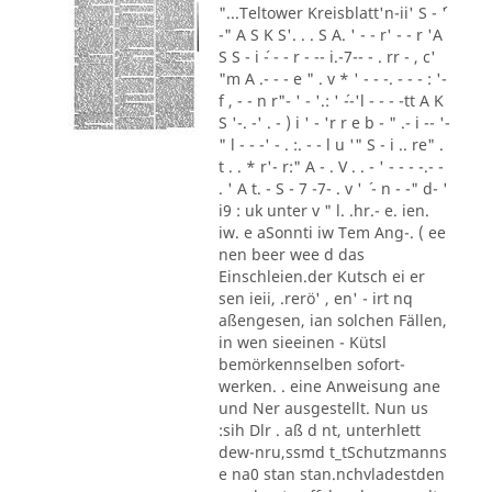
"...Teltower Kreisblatt'n-ii' S - ´'
-" A S K S'. . . S A. ' - - r' - - r 'A
S S - i ´- - - r - -- i.-7-- - . rr - , c'
"m A .- - - e " . v * ' - - -. - - - : '-
f , - - n r"- ' - '.: ' ´--'l - - - -tt A K
S '-. -' . - ) i ' - 'r r e b - " .- i -- '-
" l - - -' - . :. - - l u '" S - i .. re" .
t . . * r'- r:" A - . V . . - ' - - - -.- -
. ' A t. - S - 7 -7- . v ' ´ - n - -" d- '
i9 : uk unter v " l. .hr.- e. ien.
iw. e aSonnti iw Tem Ang-. ( ee
nen beer wee d das
Einschleien.der Kutsch ei er
sen ieii, .rerö' , en' - irt nq
aßengesen, ian solchen Fällen,
in wen sieeinen - Kütsl
bemörkennselben sofort-
werken. . eine Anweisung ane
und Ner ausgestellt. Nun us
:sih Dlr . aß d nt, unterhlett
dew-nru,ssmd t_tSchutzmanns
e na0 stan stan.nchvladestden