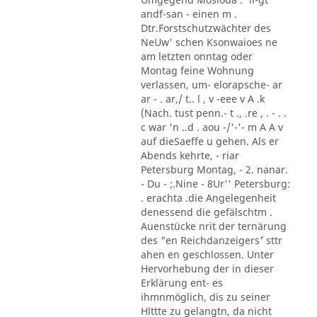
andf-san - einen m .
Dtr.Forstschutzwächter des
NeUw' schen Ksonwaioes ne
am letzten onntag oder
Montag feine Wohnung
verlassen, um- elorapsche- ar
ar - . ar,/ t.. l , v -eee v A .k
(Nach. tust penn.- t ., .re , . - . .
c war 'n ..d . aou -/'-'- m A A v
auf dieSaeffe u gehen. Als er
Abends kehrte, - riar
Petersburg Montag, - 2. nanar.
- Du - ;.Nine - 8Ur'' Petersburg:
. erachta .die Angelegenheit
denessend die gefälschtm .
Auenstücke nrit der ternärung
des "en Reichdanzeigers´' sttr
ahen en geschlossen. Unter
Hervorhebung der in dieser
Erklärung ent- es
ihmnmöglich, dis zu seiner
Hlttte zu gelangtn, da nicht