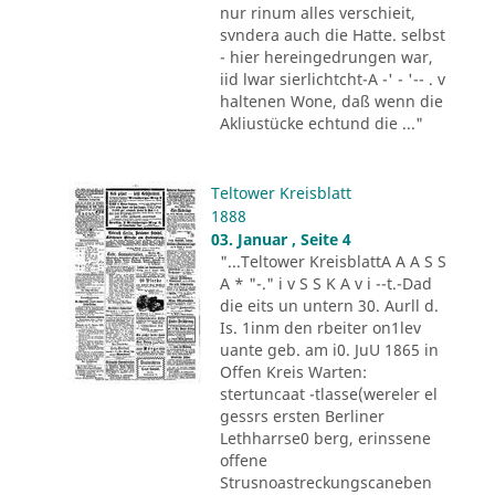
nur rinum alles verschieit,
svndera auch die Hatte. selbst
- hier hereingedrungen war,
iid lwar sierlichtcht-A -' - '-- . v
haltenen Wone, daß wenn die
Akliustücke echtund die ..."
Teltower Kreisblatt
1888
03. Januar , Seite 4
"...Teltower KreisblattA A A S S
A * "-." i v S S K A v i --t.-Dad
die eits un untern 30. Aurll d.
Is. 1inm den rbeiter on1lev
uante geb. am i0. JuU 1865 in
Offen Kreis Warten:
stertuncaat -tlasse(wereler el
gessrs ersten Berliner
Lethharrse0 berg, erinssene
offene
Strusnoastreckungscaneben