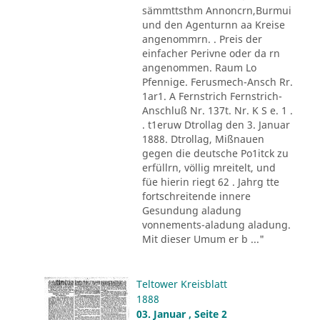
sämmttsthm Annoncrn,Burmui
und den Agenturnn aa Kreise
angenommrn. . Preis der
einfacher Perivne oder da rn
angenommen. Raum Lo
Pfennige. Ferusmech-Ansch Rr.
1ar1. A Fernstrich Fernstrich-
Anschluß Nr. 137t. Nr. K S e. 1 .
. t1eruw Dtrollag den 3. Januar
1888. Dtrollag, Mißnauen
gegen die deutsche Po1itck zu
erfüllrn, völlig mreitelt, und
füe hierin riegt 62 . Jahrg tte
fortschreitende innere
Gesundung aladung
vonnements-aladung aladung.
Mit dieser Umum er b ..."
Teltower Kreisblatt
1888
03. Januar , Seite 2