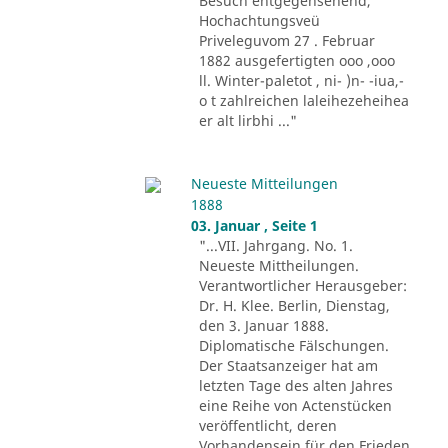
Besuch entgegensehend,
Hochachtungsveü
Priveleguvom 27 . Februar
1882 ausgefertigten ooo ,ooo
ll. Winter-paletot , ni- )n- -iua,-
o t zahlreichen laleihezeheihea
er alt lirbhi ..."
Neueste Mitteilungen
1888
03. Januar , Seite 1
"...VII. Jahrgang. No. 1.
Neueste Mittheilungen.
Verantwortlicher Herausgeber:
Dr. H. Klee. Berlin, Dienstag,
den 3. Januar 1888.
Diplomatische Fälschungen.
Der Staatsanzeiger hat am
letzten Tage des alten Jahres
eine Reihe von Actenstücken
veröffentlicht, deren
Vorhandensein für den Frieden