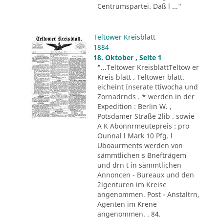
Centrumspartei. Daß l ..."
Teltower Kreisblatt
1884
18. Oktober , Seite 1
"...Teltower KreisblattTeltow er
Kreis blatt . Teltower blatt.
eicheint Inserate ttiwocha und
Zornadrnds . * werden in der
Expedition : Berlin W. ,
Potsdamer Straße 2lib . sowie
A K Abonnrmeutepreis : pro
Ounnal l Mark 10 Pfg. l
Uboaurments werden von
sämmtlichen s Bnefträgem
und drn t in sämmtlichen
Annoncen - Bureaux und den
2lgenturen im Kreise
angenommen. Post - Anstaltrn,
Agenten im Krene
angenommen. . 84.