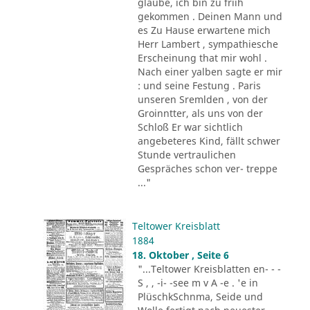
glaube, ich bin zu friih
gekommen . Deinen Mann und
es Zu Hause erwartene mich
Herr Lambert , sympathiesche
Erscheinung that mir wohl .
Nach einer yalben sagte er mir
: und seine Festung . Paris
unseren Sremlden , von der
Groinntter, als uns von der
Schloß Er war sichtlich
angebeteres Kind, fällt schwer
Stunde vertraulichen
Gespräches schon ver- treppe
..."
Teltower Kreisblatt
1884
18. Oktober , Seite 6
"...Teltower Kreisblatten en- - -
S , , -i- -see m v A -e . 'e in
PlüschkSchnma, Seide und