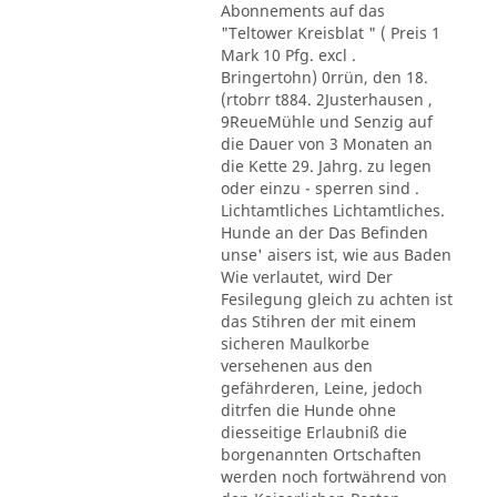
Abonnements auf das
"Teltower Kreisblat " ( Preis 1
Mark 10 Pfg. excl .
Bringertohn) 0rrün, den 18.
(rtobrr t884. 2Justerhausen ,
9ReueMühle und Senzig auf
die Dauer von 3 Monaten an
die Kette 29. Jahrg. zu legen
oder einzu - sperren sind .
Lichtamtliches Lichtamtliches.
Hunde an der Das Befinden
unse' aisers ist, wie aus Baden
Wie verlautet, wird Der
Fesilegung gleich zu achten ist
das Stihren der mit einem
sicheren Maulkorbe
versehenen aus den
gefährderen, Leine, jedoch
ditrfen die Hunde ohne
diesseitige Erlaubniß die
borgenannten Ortschaften
werden noch fortwährend von