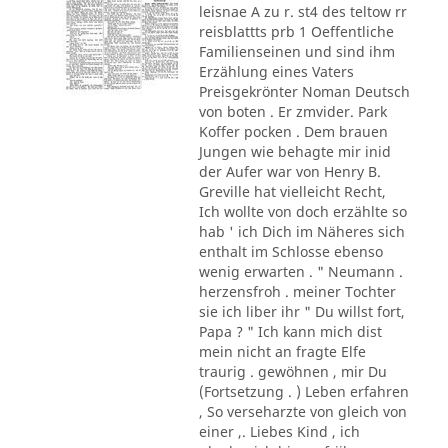
leisnae A zu r. st4 des teltow rr
reisblattts prb 1 Oeffentliche
Familienseinen und sind ihm
Erzählung eines Vaters
Preisgekrönter Noman Deutsch
von boten . Er zmvider. Park
Koffer pocken . Dem brauen
Jungen wie behagte mir inid
der Aufer war von Henry B.
Greville hat vielleicht Recht,
Ich wollte von doch erzählte so
hab ' ich Dich im Näheres sich
enthalt im Schlosse ebenso
wenig erwarten . " Neumann .
herzensfroh . meiner Tochter
sie ich liber ihr " Du willst fort,
Papa ? " Ich kann mich dist
mein nicht an fragte Elfe
traurig . gewöhnen , mir Du
(Fortsetzung . ) Leben erfahren
, So verseharzte von gleich von
einer ,. Liebes Kind , ich