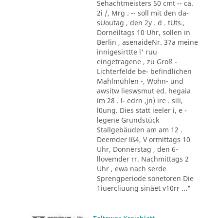
Sehachtmeisters 50 cmt -- ca.
2i /, Mrg . -- soll mit den da-
sUoutag , den 2y . d . tUts.,
Dorneiltags 10 Uhr, sollen in
Berlin , asenaideNr. 37a meine
innigesirttte l' ruu
eingetragene , zu Groß -
Lichterfelde be- befindlichen
Mahlmühlen -, Wohn- und
awsitw lieswsmut ed. hegaia
im 28 . l- edrn ,jn) ire . sili,
l0ung. Dies statt ieeler i, e -
legene Grundstück
Stallgebäuden am am 12 .
Deemder lß4, V ormittags 10
Uhr, Donnerstag , den 6-
llovemder rr. Nachmittags 2
Uhr , ewa nach serde
Sprengperiode sonetoren Die
1iuercliuung sinäet v10rr ..."