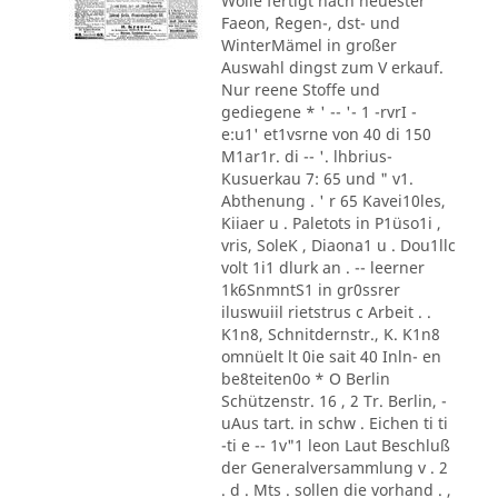
Wolle fertigt nach neuester
Faeon, ´Regen-, dst- und
WinterMämel in großer
Auswahl dingst zum V erkauf.
Nur reene Stoffe und
gediegene * ' -- '- 1 -rvrI -
e:u1' et1vsrne von 40 di 150
M1ar1r. di -- '. lhbrius-
Kusuerkau 7: 65 und " v1.
Abthenung . ' r 65 Kavei10les,
Kiiaer u . Paletots in P1üso1i ,
vris, SoleK , Diaona1 u . Dou1llc
volt 1i1 dlurk an . -- leerner
1k6SnmntS1 in gr0ssrer
iluswuiil rietstrus c Arbeit . .
K1n8, Schnitdernstr., K. K1n8
omnüelt lt 0ie sait 40 Inln- en
be8teiten0o * O Berlin
Schützenstr. 16 , 2 Tr. Berlin, -
uAus tart. in schw . Eichen ti ti
-ti e -- 1v"1 leon Laut Beschluß
der Generalversammlung v . 2
. d . Mts . sollen die vorhand . ,