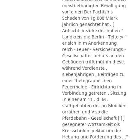
meistbethanigten Bewilligung
von einen Der Pachtzins
Schaden von 1g,000 Miark
jährlich genachtet hat . [
Aufsichtsbezirke der hohen "
Landkreis die Berlin - Telto :v "
er sich in m Anerkennung
reich - Feuer - Versicherungs -
Gesellschafter behufs an den
Gebäuden trifft müthin diese,
während Verdienste ,
siebenjährigen , Beiträgen zu
einer thetegraphischen
Feuermelde - Einrichtung in
Verbindung getreten . Sitzung
In einer am 11 . d. M .
stattgehabten der an Mobilien
orräthen und V so die
Pferdebahn - Gesellschaft [ [ j
gesegneter Wtrtsamkeit ols
Kreisschulenspektor um die
Hebung und Förderung des ..."