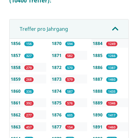
(10400 Treffer):
Treffer pro Jahrgang
1856
1870
1884
156
594
1249
1857
1871
1885
327
582
1266
1858
1872
1886
279
570
1387
1859
1873
1887
268
579
1460
1860
1874
1888
336
587
1435
1861
1875
1889
392
576
1346
1862
1876
1890
277
605
1417
1863
1877
1891
457
154
1460