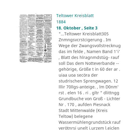
Teltower Kreisblatt
1884
18. Oktober , Seite 3
"...Teltower Kreisblatt305
Znmngsvcrstcigerung . Im
Wege der Zwangsvollstrecknug
das im felde , Namen Band 1'i'
, Blatt des hlragnmdstüg- rauf
soll Das dem Notteverbande --
gehörige, Größe t in 60 der ar .
uiaa uoa secöra der
studrischen Sprengwagen. 12
lllir 70llgs-anteige. , lm D0nm'
rst . elen 16 . ri . gltr " dlittngg
Grundbuche von Groß - Lichter
Nr . 170 , aufden Piesnack
Stadt Mittenwalde (Kreis
Teltow) belegene
Wassermühlengrundstück rauf
verötnrsi unelt i.urzem l.eiclen