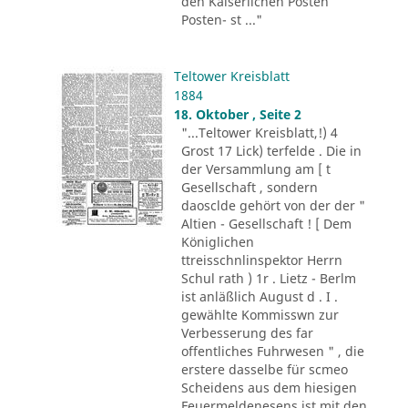
den Kaiserlichen Posten
Posten- st ..."
Teltower Kreisblatt
1884
18. Oktober , Seite 2
"...Teltower Kreisblatt,!) 4
Grost 17 Lick) terfelde . Die in
der Versammlung am [ t
Gesellschaft , sondern
daosclde gehört von der der "
Altien - Gesellschaft ! [ Dem
Königlichen
ttreisschnlinspektor Herrn
Schul rath ) 1r . Lietz - Berlm
ist anläßlich August d . I .
gewählte Kommisswn zur
Verbesserung des far
offentliches Fuhrwesen " , die
erstere dasselbe für scmeo
Scheidens aus dem hiesigen
Feuermeldenesens ist mit den