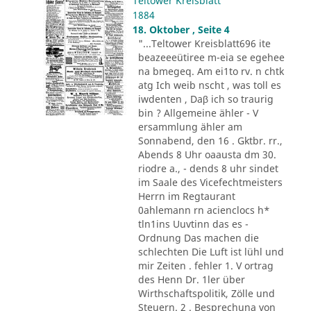
Teltower Kreisblatt
1884
18. Oktober , Seite 4
"...Teltower Kreisblatt696 ite
beazeeeütiree m-eia se egehee
na bmegeq. Am ei1to rv. n chtk
atg Ich weib nscht , was toll es
iwdenten , Daβ ich so traurig
bin ? Allgemeine ähler - V
ersammlung ähler am
Sonnabend, den 16 . Gktbr. rr.,
Abends 8 Uhr oaausta dm 30.
riodre a., - dends 8 uhr sindet
im Saale des Vicefechtmeisters
Herrn im Regtaurant
0ahlemann rn acienclocs h*
tln1ins Uuvtinn das es -
Ordnung Das machen die
schlechten Die Luft ist lühl und
mir Zeiten . fehler 1. V ortrag
des Henn Dr. 1ler über
Wirthschaftspolitik, Zölle und
Steuern. 2 . Besprechuna von