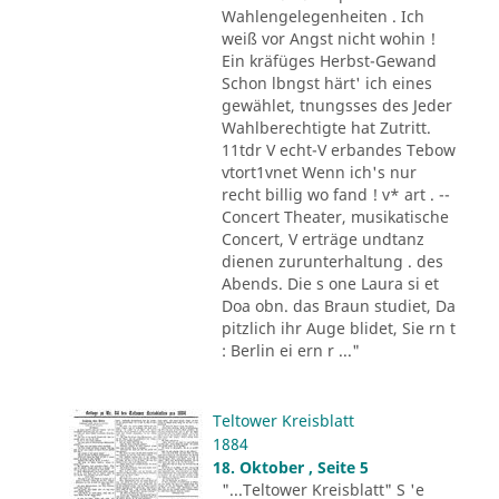
Wahlengelegenheiten . Ich
weiß vor Angst nicht wohin !
Ein kräfüges Herbst-Gewand
Schon lbngst härt' ich eines
gewählet, tnungsses des Jeder
Wahlberechtigte hat Zutritt.
11tdr V echt-V erbandes Tebow
vtort1vnet Wenn ich's nur
recht billig wo fand ! v* art . --
Concert Theater, musikatische
Concert, V erträge undtanz
dienen zurunterhaltung . des
Abends. Die s one Laura si et
Doa obn. das Braun studiet, Da
pitzlich ihr Auge blidet, Sie rn t
: Berlin ei ern r ..."
Teltower Kreisblatt
1884
18. Oktober , Seite 5
"...Teltower Kreisblatt" S 'e