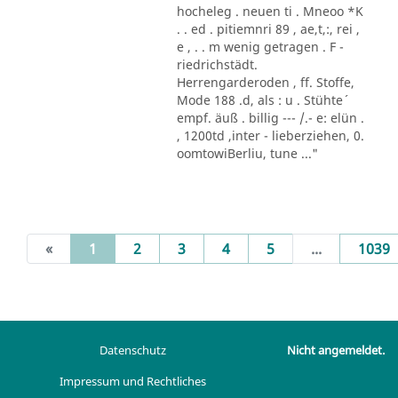
hocheleg . neuen ti . Mneoo *K
. . ed . pitiemnri 89 , ae,t,:, rei ,
e , . . m wenig getragen . F -
riedrichstädt.
Herrengarderoden , ff. Stoffe,
Mode 188 .d, als : u . Stühte´
empf. äuß . billig --- /.- e: elün .
, 1200td ,inter - lieberziehen, 0.
oomtowiBerliu, tune ..."
(current)
«
1
2
3
4
5
...
1039
Datenschutz
Nicht angemeldet.
Impressum und Rechtliches