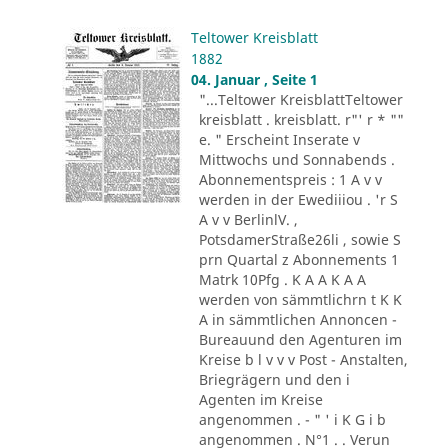
Teltower Kreisblatt
1882
04. Januar , Seite 1
"...Teltower KreisblattTeltower
kreisblatt . kreisblatt. r"' r * ""
e. " Erscheint Inserate v
Mittwochs und Sonnabends .
Abonnementspreis : 1 A v v
werden in der Ewediiiou . 'r S
A v v BerlinlV. ,
PotsdamerStraße26li , sowie S
prn Quartal z Abonnements 1
Matrk 10Pfg . K A A K A A
werden von sämmtlichrn t K K
A in sämmtlichen Annoncen -
Bureauund den Agenturen im
Kreise b l v v v Post - Anstalten,
Briegrägern und den i
Agenten im Kreise
angenommen . - " ' i K G i b
angenommen . N°1 . . Verun