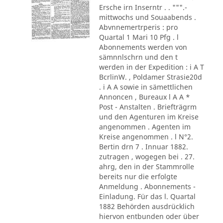
Ersche irn Inserntr . . """.-
mittwochs und Souaabends .
Abvnnemertrperis : pro
Quartal 1 Mari 10 Pfg . l
Abonnements werden von
sämnnlschrn und den t
werden in der Expedition : i A T
BcrlinW. , Poldamer Strasie20d
. i A A sowie in sämettlichen
Annoncen , Bureaux l A A *
Post - Anstalten . Briefträgrm
und den Agenturen im Kreise
angenommen . Agenten im
Kreise angenommen . l N°2.
Bertin drn 7 . Innuar 1882.
zutragen , wogegen bei . 27.
ahrg, den in der Stammrolle
bereits nur die erfolgte
Anmeldung . Abonnements -
Einladung. Für das l. Quartal
1882 Behörden ausdrücklich
hiervon entbunden oder über