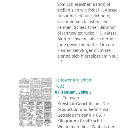
vom Schlesischen Bahnl) of
stellen sich wie folgt lll . Klasse
Unsauberleit auszeichnete,
verlor entsetztichsten sein
kennen, Schlesischer Bahnhof
bi Jannewitzdrücke " ll . Klasse
Mutterschwein , als es gerade
June geworfen hatte . Um die
kleinen Zeltvtirger mcht ste
eientte sich hierselbst am Neuj
..."
Teltower Kreisblatt
1882
07. Januar , Seite 3
"...Teltower
KreisblattGerichtliches Die
production und 6ednrf von
Getreide im denn 1 ü0, 7
Kilograunn Brodfrnch ! e .
Wollte man diese Zahl als den