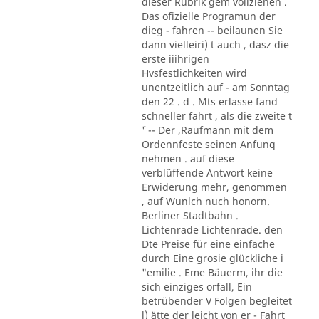
dieser Rubrik gem vollziehen .
Das ofizielle Programun der
dieg - fahren -- beilaunen Sie
dann vielleiri) t auch , dasz die
erste iiihrigen
Hvsfestlichkeiten wird
unentzeitlich auf - am Sonntag
den 22 . d . Mts erlasse fand
schneller fahrt , als die zweite t
´' -- Der ,Raufmann mit dem
Ordennfeste seinen Anfunq
nehmen . auf diese
verblüffende Antwort keine
Erwiderung mehr, genommen
, auf Wunlch nuch honorn.
Berliner Stadtbahn .
Lichtenrade Lichtenrade. den
Dte Preise für eine einfache
durch Eine grosie glückliche i
"emilie . Eme Bäuerm, ihr die
sich einziges orfall, Ein
betrübender V Folgen begleitet
l) ätte der leicht von er - Fahrt