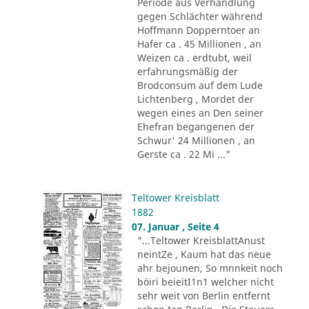
Periode aus Verhandlung
gegen Schlächter während
Hoffmann Dopperntoer an
Hafer ca . 45 Millionen , an
Weizen ca . erdtubt, weil
erfahrungsmäßig der
Brodconsum auf dem Lude
Lichtenberg , Mordet der
wegen eines an Den seiner
Ehefran begangenen der
Schwur' 24 Millionen , an
Gerste ca . 22 Mi ..."
Teltower Kreisblatt
1882
07. Januar , Seite 4
"...Teltower KreisblattAnust
neintZe , Kaum hat das neue
ahr bejounen, So mnnkeit noch
böiri beieitI1n1 welcher nicht
sehr weit von Berlin entfernt