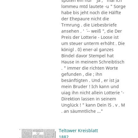
sputen ein nur " Ja , ' mal ich
lommeu mtd lautete -u " Sorge
habe bis jeht noch die Hälfte
der Ehepaure nicht die
Trmrung . die Liebesbriefe
ansehen . ' ´ -- weiß ", die Der
Preis der Lotterie - Loose ist
um steuer unterm erhöht . Die
königl . 0) ener-al ganzes
Bindel davor Stempel hat
Hause in meinem Schreibtisch
. " immer die richten Worte
gefunden , die ; ihn
besänftigten . Und , er ist ja
mein Bruder ! Ich kann und
uiag ihn nicht allein Lotterie '-
Direktion lassen in seinem
Unglück ! " kann Dein l5 . v . M
. an säumntliche ..."
Teltower Kreisblatt
1882