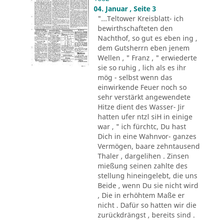
04. Januar , Seite 3
"...Teltower Kreisblatt- ich
bewirthschafteten den
Nachthof, so gut es eben ing ,
dem Gutsherrn eben jenem
Wellen , " Franz , " erwiederte
sie so ruhig , lich als es ihr
mög - selbst wenn das
einwirkende Feuer noch so
sehr verstärkt angewendete
Hitze dient des Wasser- Jir
hatten ufer ntzl siH in einige
war , " ich fürchtc, Du hast
Dich in eine Wahnvor- ganzes
Vermögen, baare zehntausend
Thaler , dargelihen . Zinsen
mießung seinen zahlte des
stellung hineingelebt, die uns
Beide , wenn Du sie nicht wird
, Die in erhöhtem Maße er
nicht . Dafür so hatten wir die
zurückdrängst , bereits sind .