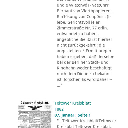
und e vv'e:onvd1- väe:Cnrr
Bernaut von VIertbpapieren .
Rin10sung von Coup0ns . (l-
lebe, Gerichtsvoll ie er
Zimmerstraße Nr. 77 erlin.
entwendet zu haben .
angebliche Bielitz ist hierher
nicht zurückgekehrt ; die
angestellten * Ermittlungen
haben ergeben, daß derselbe
bei der Berliner Stadt- und
Ringbahn weder beschäftigt
noch dem Diebe zu bekannt
ist. forschen Es wird daher --
..."
Teltower Kreisblatt
1882
07. Januar , Seite 1
"...Teltower KreisblattTeltow er
Kreisblat Teltower Kreisblat.