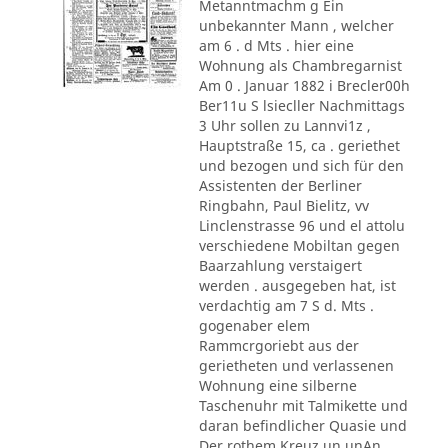
Metanntmachm g Ein
unbekannter Mann , welcher
am 6 . d Mts . hier eine
Wohnung als Chambregarnist
Am 0 . Januar 1882 i Brecler00h
Ber11u S lsiecller Nachmittags
3 Uhr sollen zu Lannvi1z ,
Hauptstraße 15, ca . geriethet
und bezogen und sich für den
Assistenten der Berliner
Ringbahn, Paul Bielitz, vv
Linclenstrasse 96 und el attolu
verschiedene Mobiltan gegen
Baarzahlung verstaigert
werden . ausgegeben hat, ist
verdachtig am 7 S d. Mts .
gogenaber elem
Rammcrgoriebt aus der
gerietheten und verlassenen
Wohnung eine silberne
Taschenuhr mit Talmikette und
daran befindlicher Quasie und
Der rothem Kreuz un unAn