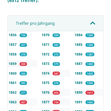
(6512 Treffer):
Treffer pro Jahrgang
1856
1870
1884
156
594
1249
1857
1871
1885
327
582
1266
1858
1872
1886
279
570
1387
1859
1873
1887
268
579
1460
1860
1874
1888
336
587
1435
1861
1875
1889
392
576
1346
1862
1876
1890
277
605
1417
1863
1877
1891
457
154
1460