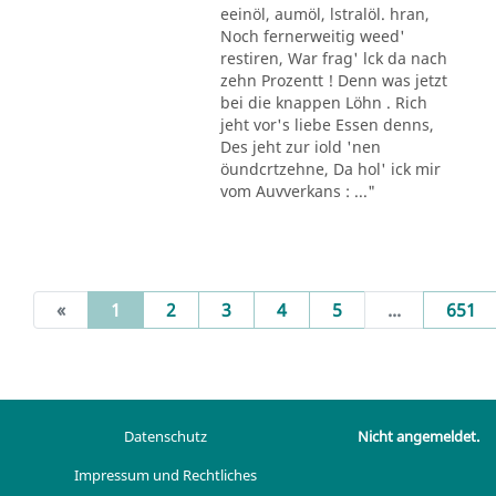
eeinöl, aumöl, lstralöl. hran,
Noch fernerweitig weed'
restiren, War frag' lck da nach
zehn Prozentt ! Denn was jetzt
bei die knappen Löhn . Rich
jeht vor's liebe Essen denns,
Des jeht zur iold 'nen
öundcrtzehne, Da hol' ick mir
vom Auvverkans : ..."
(current)
«
1
2
3
4
5
...
651
Datenschutz
Nicht angemeldet.
Impressum und Rechtliches