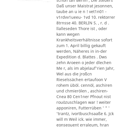
schon tan Berlin , Die Steuers
Daß unser Maistrat jesonnen,
taube an u ie n ! vet1n01 -
v1rdvv1ueeu- 1vd 10. rektorrer
8trnsse 40. BERLIN S. , r. d .
llalleseden Thore ist , oder
kann wegen
Krankheitsverhältnisse sofort
zum 1. April billig gekauft
werden, Näheres in in-der
Expedition d. Blattes . Dws
zehn Aroeen o jeder dlechen
Me r, als im abjelauf'rien Jahr,
Wel aus die jroßcn
Rieselssächen ertaufoon V
rohem üböl. cennöl, aschiren
und chmierölen , aschiren-
Cnea 80 Cen1ner Pfnout nist
rouözuschlagen war ! weiter
apponiren, Futterrüben ' " '
'trantz, ivortbuschsaaße 6. Jck
will m Weil ick. wie immer,
eonseouent erraleum, hran