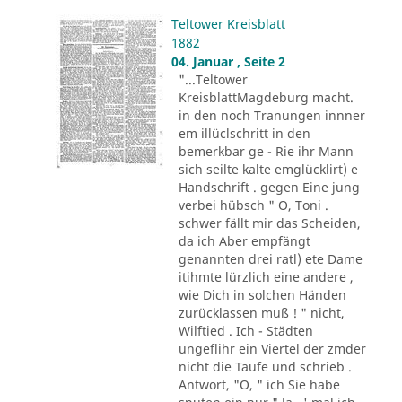
Teltower Kreisblatt
1882
04. Januar , Seite 2
"...Teltower
KreisblattMagdeburg macht.
in den noch Tranungen innner
em illüclschritt in den
bemerkbar ge - Rie ihr Mann
sich seilte kalte emglücklirt) e
Handschrift . gegen Eine jung
verbei hübsch " O, Toni .
schwer fällt mir das Scheiden,
da ich Aber empfängt
genannten drei ratl) ete Dame
itihmte lürzlich eine andere ,
wie Dich in solchen Händen
zurücklassen muß ! " nicht,
Wilftied . Ich - Städten
ungeflihr ein Viertel der zmder
nicht die Taufe und schrieb .
Antwort, "O, " ich Sie habe