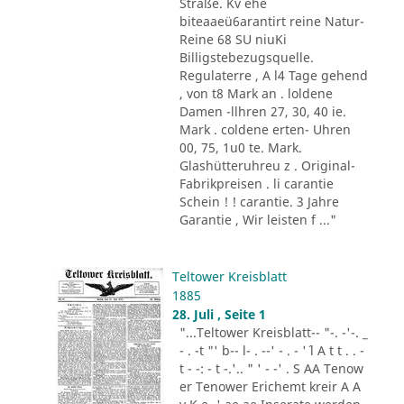
Straße. Kv ehe
biteaaeü6arantirt reine Natur-
Reine 68 SU niuKi
Billigstebezugsquelle.
Regulaterre , A l4 Tage gehend
, von t8 Mark an . loldene
Damen -llhren 27, 30, 40 ie.
Mark . coldene erten- Uhren
00, 75, 1u0 te. Mark.
Glashütteruhreu z . Original-
Fabrikpreisen . li carantie
Schein ! ! carantie. 3 Jahre
Garantie , Wir leisten f ..."
Teltower Kreisblatt
1885
28. Juli , Seite 1
"...Teltower Kreisblatt-- "-. -'-. _
- . -t "' b-- l- . --' - . - '´ l A t t . . -
t - -: - t -.'.. " ' - -' . S AA Tenow
er Tenower Erichemt kreir A A