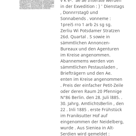
v K e-.' ae ae Inserate werden
in der Exvedition : ) ' Dienstags
, Donnrrstag0 und
Sonnabends . vonneme :
1prei5 rro 1 arb 2s sg sg.
Zerliu Wi Potsdamer Stratzen
26d. Quartal . S sowie in
sämmtlichen Annoncen-
Bureaux und den Agenturen
im Kreise angenommen.
Abannemems werden von
sämmtlichen Pestausladen ,
Briefträgern und den Ae.
enten im Kreise angenommen
. Preis der einfacher Petit-Zeile
oder deren Raum 20 Pfennige
N°86 Berlin. den 28. Juli l885. .
30. Jahrg. AmtlichtsBerlin , den
22 . Inli 1885 . erste Frühstück
im Franiksutter Hof auf
eingenommen der Neidelberg,
wurde . Aus Sieniea in Alt-
Serdien wird gemeldet :