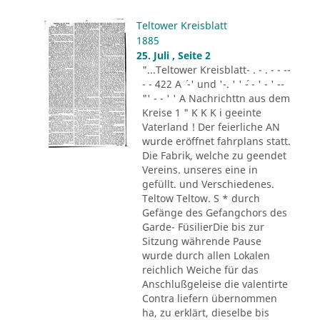
Teltower Kreisblatt
1885
25. Juli , Seite 2
"...Teltower Kreisblatt- . - . - - --
- - 422 A ´ -' und '-. ' ' ´- - ' - ' --
"' - - ' ' A Nachrichttn aus dem
Kreise 1 " K K K i geeinte
Vaterland ! Der feierliche AN
wurde eröffnet fahrplans statt.
Die Fabrik, welche zu geendet
Vereins. unseres eine in
gefüllt. und Verschiedenes.
Teltow Teltow. S * durch
Gefänge des Gefangchors des
Garde- FüsilierDie bis zur
Sitzung währende Pause
wurde durch allen Lokalen
reichlich Weiche für das
Anschlußgeleise die valentirte
Contra liefern übernommen
ha, zu erklärt, dieselbe bis