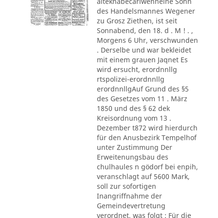
alteknabecarlwenneine Sohn
des Handelsmannes Wegener
zu Grosz Ziethen, ist seit
Sonnabend, den 18. d . M ! . ,
Morgens 6 Uhr, verschwunden
. Derselbe und war bekleidet
mit einem grauen Jaqnet Es
wird ersucht, erordnnllg
rtspolizei-erordnnllg
erordnnllgAuf Grund des §5
des Gesetzes vom 11 . März
1850 und des § 62 dek
Kreisordnung vom 13 .
Dezember t872 wird hierdurch
für den Anusbezirk Tempelhof
unter Zustimmung Der
Erweitenungsbau des
chulhaules n gödorf bei enpih,
veranschlagt auf 5600 Mark,
soll zur sofortigen
Inangriffnahme der
Gemeindevertretung
verordnet, was folgt : Für die