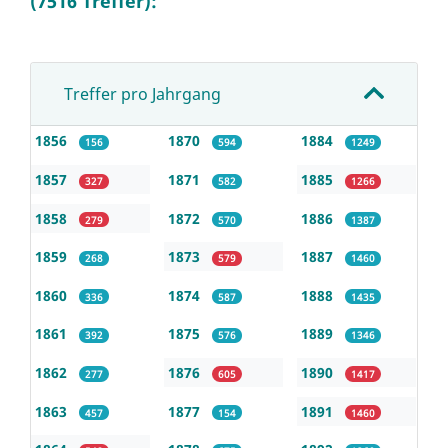
(7516 Treffer):
Treffer pro Jahrgang
1856
1870
1884
156
594
1249
1857
1871
1885
327
582
1266
1858
1872
1886
279
570
1387
1859
1873
1887
268
579
1460
1860
1874
1888
336
587
1435
1861
1875
1889
392
576
1346
1862
1876
1890
277
605
1417
1863
1877
1891
457
154
1460