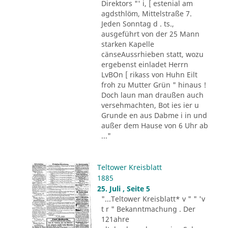
Direktors "' i, [ estenial am
agdsthlöm, Mittelstraße 7.
Jeden Sonntag d . ts.,
ausgeführt von der 25 Mann
starken Kapelle
cänseAussrhieben statt, wozu
ergebenst einladet Herrn
LvBOn [ rikass von Huhn Eilt
froh zu Mutter Grün " hinaus !
Doch laun man draußen auch
versehmachten, Bot ies ier u
Grunde en aus Dabme i in und
außer dem Hause von 6 Uhr ab
..."
Teltower Kreisblatt
1885
25. Juli , Seite 5
"...Teltower Kreisblatt* v " " 'v
t r " Bekanntmachung . Der
121ahre