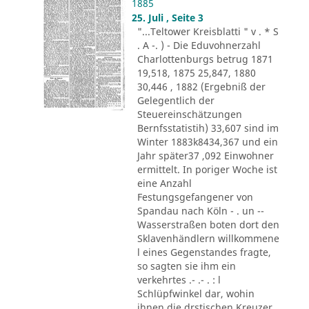
1885
25. Juli , Seite 3
"...Teltower Kreisblatti " v . * S
. A -. ) - Die Eduvohnerzahl
Charlottenburgs betrug 1871
19,518, 1875 25,847, 1880
30,446 , 1882 (Ergebniß der
Gelegentlich der
Steuereinschätzungen
Bernfsstatistih) 33,607 sind im
Winter 1883k8434,367 und ein
Jahr später37 ,092 Einwohner
ermittelt. In poriger Woche ist
eine Anzahl
Festungsgefangener von
Spandau nach Köln - . un --
Wasserstraßen boten dort den
Sklavenhändlern willkommene
l eines Gegenstandes fragte,
so sagten sie ihm ein
verkehrtes .- .- . : l
Schlüpfwinkel dar, wohin
ihnen die drstischen Kreuzer