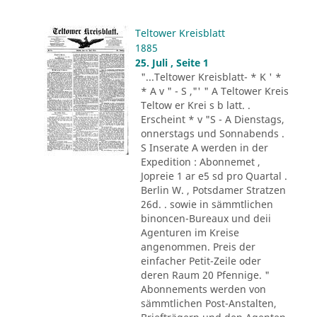
Teltower Kreisblatt
1885
25. Juli , Seite 1
"...Teltower Kreisblatt- * K ' *
* A v " - S ,"' " A Teltower Kreis
Teltow er Krei s b latt. .
Erscheint * v "S - A Dienstags,
onnerstags und Sonnabends .
S Inserate A werden in der
Expedition : Abonnemet ,
Jopreie 1 ar e5 sd pro Quartal .
Berlin W. , Potsdamer Stratzen
26d. . sowie in sämmtlichen
binoncen-Bureaux und deii
Agenturen im Kreise
angenommen. Preis der
einfacher Petit-Zeile oder
deren Raum 20 Pfennige. "
Abonnements werden von
sämmtlichen Post-Anstalten,