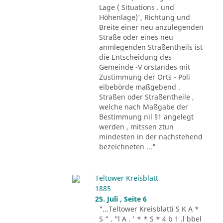
Lage ( Situations . und
Höhenlage)', Richtung und
Breite einer neu anzulegenden
Straße oder eines neu
anmlegenden Straßentheils ist
die Entscheidung des
Gemeinde -V orstandes mit
Zustimmung der Orts - Poli
eibebörde maßgebend .
Straßen oder Straßentheile ,
welche nach Maßgabe der
Bestimmung nil §1 angelegt
werden , mitssen ztun
mindesten in der nachstehend
bezeichneten ..."
Teltower Kreisblatt
1885
25. Juli , Seite 6
"...Teltower Kreisblatti S K A *
S " . "l A . ' * * S * 4 b 1 .l bbel