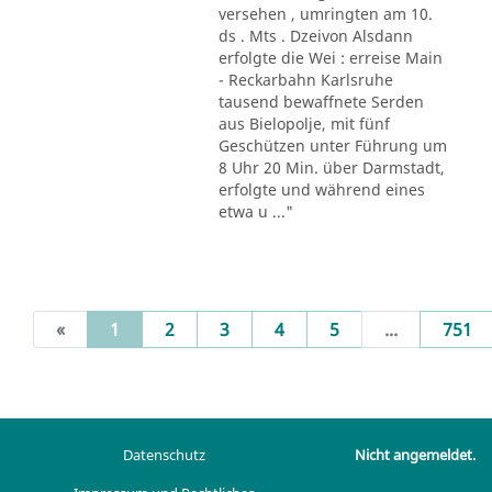
versehen , umringten am 10.
ds . Mts . Dzeivon Alsdann
erfolgte die Wei : erreise Main
- Reckarbahn Karlsruhe
tausend bewaffnete Serden
aus Bielopolje, mit fünf
Geschützen unter Führung um
8 Uhr 20 Min. über Darmstadt,
erfolgte und während eines
etwa u ..."
(current)
«
1
2
3
4
5
...
751
Datenschutz
Nicht angemeldet.