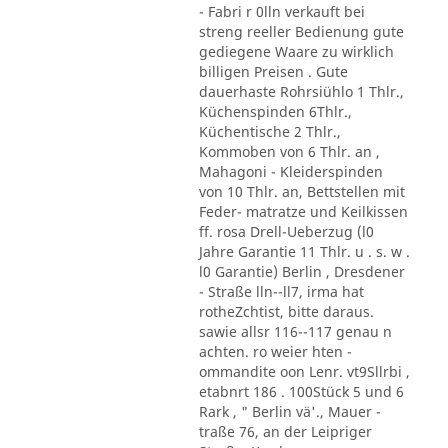
- Fabri r 0lln verkauft bei
streng reeller Bedienung gute
gediegene Waare zu wirklich
billigen Preisen . Gute
dauerhaste Rohrsiühlo 1 Thlr.,
Küchenspinden 6Thlr.,
Küchentische 2 Thlr.,
Kommoben von 6 Thlr. an ,
Mahagoni - Kleiderspinden
von 10 Thlr. an, Bettstellen mit
Feder- matratze und Keilkissen
ff. rosa Drell-Ueberzug (l0
Jahre Garantie 11 Thlr. u . s. w .
l0 Garantie) Berlin , Dresdener
- Straße lln--ll7, irma hat
rotheZchtist, bitte daraus.
sawie allsr 116--117 genau n
achten. ro weier hten -
ommandite oon Lenr. vt9Sllrbi ,
etabnrt 186 . 100Stück 5 und 6
Rark , " Berlin vä'., Mauer -
traße 76, an der Leipriger