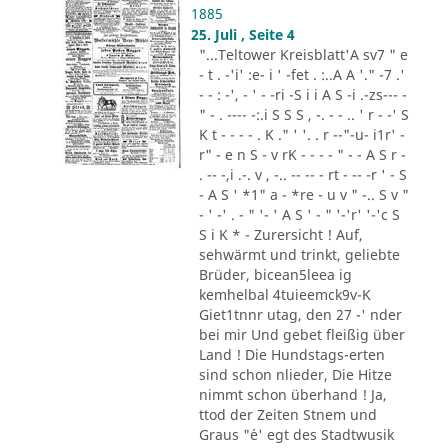
1885
25. Juli , Seite 4
"...Teltower Kreisblatt'A sv7 " e
- t . -'i' :e- i ' -fet . :..A A '." -7 .'
- - : -', - ' - -ri -S i i A S -i .-zs--- -
" - . ---- -:.i S S S , -. - - .. ' r - -' S
K t - - - - . K ." ' '. . r --"-u- i1r' -
r" - e n S - v rK - - - - " - - A S r -
. -- -,i .-. v , -.. -- -- - rt - -- -r ' - S
- A S ' *1" a - *re - u v " -.. S v "
- ' -' . - " '- ' A S ' - " '-'r' '-'c S
S i K * - Zurersicht ! Auf,
sehwärmt und trinkt, geliebte
Brüder, bicean5leea ig
kemhelbal 4tuieemck9v-K
Giet1tnnr utag, den 27 -' nder
bei mir Und gebet fleißig über
Land ! Die Hundstags-erten
sind schon nlieder, Die Hitze
nimmt schon überhand ! Ja,
ttod der Zeiten Stnem und
Graus "´e' egt des Stadtwusik