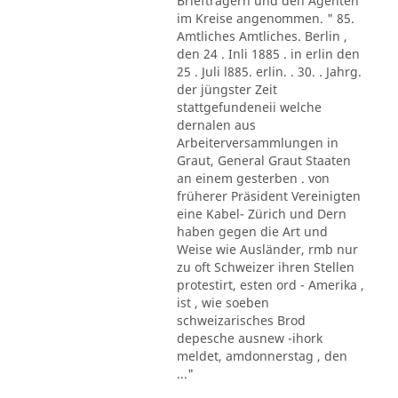
Briefträgern und den Agenten
im Kreise angenommen. " 85.
Amtliches Amtliches. Berlin ,
den 24 . Inli 1885 . in erlin den
25 . Juli l885. erlin. . 30. . Jahrg.
der jüngster Zeit
stattgefundeneii welche
dernalen aus
Arbeiterversammlungen in
Graut, General Graut Staaten
an einem gesterben . von
früherer Präsident Vereinigten
eine Kabel- Zürich und Dern
haben gegen die Art und
Weise wie Ausländer, rmb nur
zu oft Schweizer ihren Stellen
protestirt, esten ord - Amerika ,
ist , wie soeben
schweizarisches Brod
depesche ausnew -ihork
meldet, amdonnerstag , den
..."