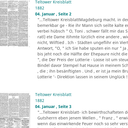
Teltower Kreisblatt
1882
04. Januar , Seite 2
"...Teltower KreisblattMagdeburg macht. in de
bemerkbar ge - Rie ihr Mann sich seilte kalte e
verbei hübsch " O, Toni . schwer fällt mir da
ratl) ete Dame itihmte lürzlich eine andere , 
nicht, Wilftied . Ich - Städten ungeflihr ein Vi
Antwort, "O, " ich Sie habe sputen ein nur " Ja
bis jeht noch die Hälfte der Ehepaure nicht die 
", die Der Preis der Lotterie - Loose ist um ste
Bindel davor Stempel hat Hause in meinem Sch
, die ; ihn besänftigten . Und , er ist ja mein B
Lotterie '- Direktion lassen in seinem Unglück ! 
Teltower Kreisblatt
1882
04. Januar , Seite 3
"...Teltower Kreisblatt- ich bewirthschafteten 
Gutsherrn eben jenem Wellen , " Franz , " erwied
wenn das einwirkende Feuer noch so sehr verst