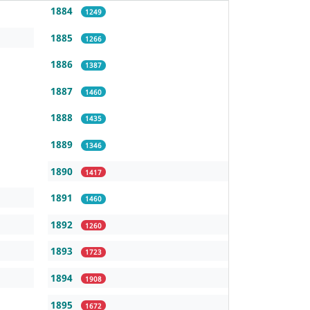
1884
1249
1885
1266
1886
1387
1887
1460
1888
1435
1889
1346
1890
1417
1891
1460
1892
1260
1893
1723
1894
1908
1895
1672