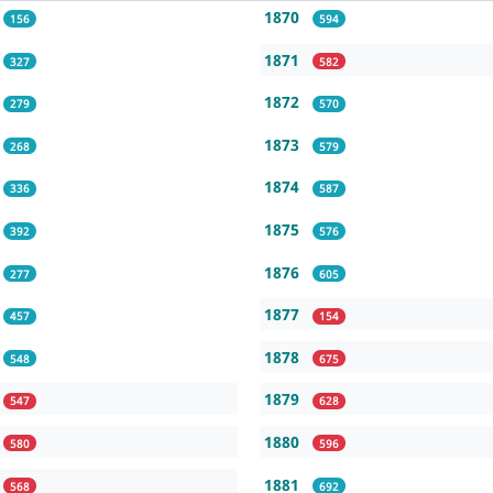
1870
156
594
1871
327
582
1872
279
570
1873
268
579
1874
336
587
1875
392
576
1876
277
605
1877
457
154
1878
548
675
1879
547
628
1880
580
596
1881
568
692