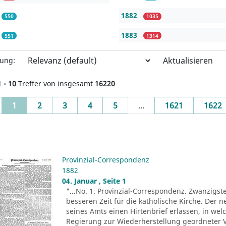
1882
550
1035
1883
551
1314
Aktualisieren
rung:
1 - 10
Treffer von insgesamt
16220
(current)
1
2
3
4
5
...
1621
1622
Provinzial-Correspondenz
1882
04. Januar , Seite 1
"...No. 1. Provinzial-Correspondenz. Zwanzigst
besseren Zeit für die katholische Kirche. Der n
seines Amts einen Hirtenbrief erlassen, in wel
Regierung zur Wiederherstellung geordneter V