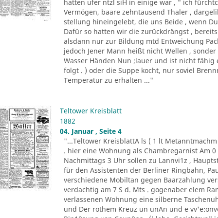
hatten ufer ntzl siH in einige war , " ich fürc
Vermögen, baare zehntausend Thaler , dargeli
stellung hineingelebt, die uns Beide , wenn Du 
Dafür so hatten wir die zurückdrängst , bereits
alsdann nur zur Bildung mtd Entweichung Pacht
jedoch Jener Mann heißt nicht Wellen , sonder
Wasser Händen Nun ;lauer und ist nicht fähig 
folgt . ) oder die Suppe kocht, nur soviel Bren
Temperatur zu erhalten ..."
Teltower Kreisblatt
1882
04. Januar , Seite 4
"...Teltower KreisblattA ls ( 1 lt Metanntmach
. hier eine Wohnung als Chambregarnist Am 0 . 
Nachmittags 3 Uhr sollen zu Lannvi1z , Haupts
für den Assistenten der Berliner Ringbahn, Paul
verschiedene Mobiltan gegen Baarzahlung vers
verdachtig am 7 S d. Mts . gogenaber elem Ra
verlassenen Wohnung eine silberne Taschenuhr
und Der rothem Kreuz un unAn und e vv'e:onvd