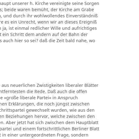
upt unserer h. Kirche vereinigte seine Sorgen
rs; beide waren bemüht, der Kirche am Grabe
n, und durch ihr wohlwollendes Einverständniß
e es ein Unrecht, wenn wir an dieses Ereigniß
a, ist einmal redlicher Wille und aufrichtiges
 ein Schritt dem andern auf der Bahn der
s auch hier so sei? daß die Zeit bald nahe, wo
 aus neuerlichen Zwistigkeiten liberaler Blätter
ntferntesten die Rede. Daß auch die offen
e »große liberale Partei« in Anspruch
hen Erklärungen, die noch jüngst zwischen
chrittspartei gewechselt wurden, wie aus den
en Beziehungen hervor, welche zwischen den
. Aber jetzt hat sich zwischen dem Hauptblatt
rtei und einem fortschrittlichen Berliner Blatt
t in einer untergeordneten Frage, sondern