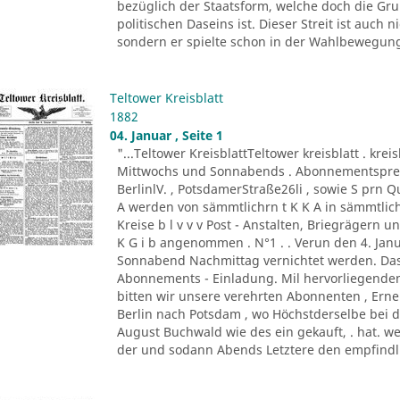
bezüglich der Staatsform, welche doch die G
politischen Daseins ist. Dieser Streit ist auc
sondern er spielte schon in der Wahlbewegung 
Teltower Kreisblatt
1882
04. Januar , Seite 1
"...Teltower KreisblattTeltower kreisblatt . kreis
Mittwochs und Sonnabends . Abonnementspreis :
BerlinlV. , PotsdamerStraße26li , sowie S prn 
A werden von sämmtlichrn t K K A in sämmtli
Kreise b l v v v Post - Anstalten, Briegrägern 
K G i b angenommen . N°1 . . Verun den 4. Jan
Sonnabend Nachmittag vernichtet werden. Das 
Abonnements - Einladung. Mil hervorliegende
bitten wir unsere verehrten Abonnenten , Er
Berlin nach Potsdam , wo Höchstderselbe bei 
August Buchwald wie des ein gekauft, . hat. we
der und sodann Abends Letztere den empfindli 