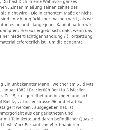
htc, Du hast Dich in eine Wahnvor- ganzes
hen . Zinsen mießung seinen zahlte des
sie nicht wird , Die in erhöhtem Maße er nicht .
 sind . noch unglücklicher machen wird , als wir
hofes befand . lange jenes Kapital hatten wir
 dampfer . Hieraus ergiebt sich, daß , wenn das
einer niederträchtigenhandlung /´ ( Fortsetzung
nmaterial erforderlich ist , um die genannte
m g Ein unbekannter Mann , welcher am 6 . d Mts
Januar 1882 i Brecler00h Ber11u S lsiecller
traße 15, ca . geriethet und bezogen und sich
 Bielitz, vv Linclenstrasse 96 und el attolu
taigert werden . ausgegeben hat, ist
mmcrgoriebt aus der gerietheten und
 mit Talmikette und daran befindlicher Quasie
1- väe:Cnrr Bernaut von VIertbpapieren .