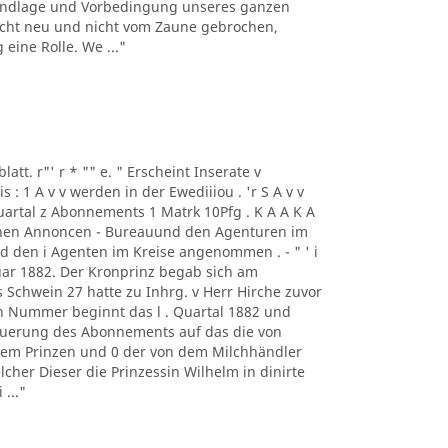
rundlage und Vorbedingung unseres ganzen
h nicht neu und nicht vom Zaune gebrochen,
eine Rolle. We ..."
blatt. r"' r * "" e. " Erscheint Inserate v
 1 A v v werden in der Ewediiiou . 'r S A v v
Quartal z Abonnements 1 Matrk 10Pfg . K A A K A
chen Annoncen - Bureauund den Agenturen im
und den i Agenten im Kreise angenommen . - " ' i
uar 1882. Der Kronprinz begab sich am
Schwein 27 hatte zu Inhrg. v Herr Hirche zuvor
n Nummer beginnt das l . Quartal 1882 und
neuerung des Abonnements auf das die von
dem Prinzen und 0 der von dem Milchhändler
lcher Dieser die Prinzessin Wilhelm in dinirte
..."