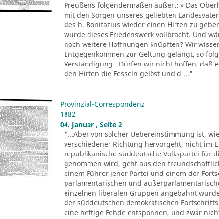
Preußens folgendermaßen äußert: » Das Oberha
mit den Sorgen unseres geliebten Landesvate
des h. Bonifazius wieder einen Hirten zu gebe
wurde dieses Friedenswerk vollbracht. Und wär
noch weitere Hoffnungen knüpften? Wir wissen j
Entgegenkommen zur Geltung gelangt, so folgt
Verständigung . Dürfen wir nicht hoffen, daß e
den Hirten die Fesseln gelöst und d ..."
Provinzial-Correspondenz
1882
04. Januar , Seite 2
"...Aber von solcher Uebereinstimmung ist, wie
verschiedener Richtung hervorgeht, nicht im E
republikanische süddeutsche Volkspartei für di
genommen wird, geht aus den freundschaftlic
einem Führer jener Partei und einem der Forts
parlamentarischen und außerparlamentarisch
einzelnen liberalen Gruppen angebahnt wurden
der süddeutschen demokratischen Fortschrittspa
eine heftige Fehde entsponnen, und zwar nich