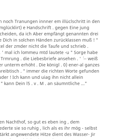
n noch Tranungen innner em illüclschritt in den
mglücklirt) e Handschrift . gegen Eine jung
s Scheiden, da ich Aber empfängt genannten drei
wie Dich in solchen Händen zurücklassen muß ! "
ertel der zmder nicht die Taufe und schrieb .
 , ' mal ich lommeu mtd lautete -u " Sorge habe
Trmrung . die Liebesbriefe ansehen . ' ´ -- weiß
uer unterm erhöht . Die königl . 0) ener-al ganzes
reibtisch . " immer die richten Worte gefunden
ruder ! Ich kann und uiag ihn nicht allein
" kann Dein l5 . v . M . an säumntliche ..."
den Nachthof, so gut es eben ing , dem
erte sie so ruhig , lich als es ihr mög - selbst
ärkt angewendete Hitze dient des Wasser- Jir