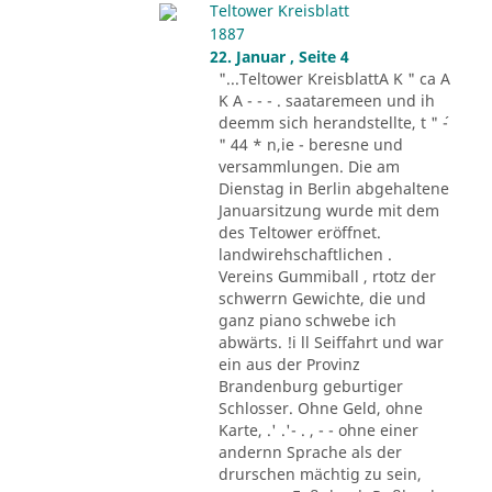
Teltower Kreisblatt
1887
22. Januar , Seite 4
"...Teltower KreisblattA K " ca A
K A - - - . saataremeen und ih
deemm sich herandstellte, t " ´-
" 44 * n,ie - beresne und
versammlungen. Die am
Dienstag in Berlin abgehaltene
Januarsitzung wurde mit dem
des Teltower eröffnet.
landwirehschaftlichen .
Vereins Gummiball , rtotz der
schwerrn Gewichte, die und
ganz piano schwebe ich
abwärts. !i ll Seiffahrt und war
ein aus der Provinz
Brandenburg geburtiger
Schlosser. Ohne Geld, ohne
Karte, .' .'- . , - - ohne einer
andernn Sprache als der
drurschen mächtig zu sein,