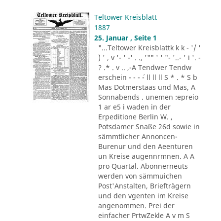
Teltower Kreisblatt
1887
25. Januar , Seite 1
"...Teltower Kreisblattk k k - '/ '
) ' , v '- ' -' . ., '"" ' ' "- '..- ' i '. -
? .* . v .. ,-A Tendwer Tendw
erschein - - - ´- ll ll ll S * . * S b
Mas Dotmerstaas und Mas, A
Sonnabends . unemen :epreio
1 ar e5 i waden in der
Erpeditione Berlin W. ,
Potsdamer Snaße 26d sowie in
sämmtlicher Annoncen-
Burenur und den Aeenturen
un Kreise augennrmnen. A A
pro Quartal. Abonnerneuts
werden von sämmuichen
Post'Anstalten, Briefträgern
und den vgenten im Kreise
angenommen. Prei der
einfacher PrtwZekle A v m S