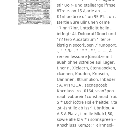
stir Uolr- und etall8ärge lfrnse
8Tre e- on 15 äJarle an . --
K1nllorsürre u" un 95 P1. . un .
Isertie 8üre ulir unen o1me
17lnr 17lnr. l,nttclieltt belin ,
ietIegtr 4l, Doloorut10nort und
1n1tero Auoatatrum ' :ter :e
kèrtig n socori5oen 7'runoport.
-, " .'-'la - " ' " " - " ', -- ,-- . A
rersemlessdare Jünsütze mit
auah ohne 8ctreibe aui l.ager.
t.ner r . Xleiaern, 8tonuaoeken,
ckaenen, Kaudon, Knpsoin,
Uannnen, 8trümukon. lnbader
: A. v11rQOA . secnepcoeb
Kncnluss lro . 0164. vcan3pon
naoh voborein1cunst anad froi.
S * L0d1ic´ctre Hol e'heitde:ir,ta
,st -Isntiile ab issr' Ubnftlou A
A S A Platz , ii mille Mk. k1,50,
sowie alle lz v * i sonnspreen -
Knschluss KemZe: 1 eirnneol-