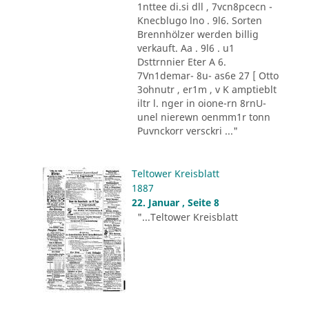
1nttee di.si dll , 7vcn8pcecn -
Knecblugo lno . 9l6. Sorten
Brennhölzer werden billig
verkauft. Aa . 9l6 . u1
Dsttrnnier Eter A 6.
7Vn1demar- 8u- as6e 27 [ Otto
3ohnutr , er1m , v K amptieblt
iltr l. nger in oione-rn 8rnU-
unel nierewn oenmm1r tonn
Puvnckorr versckri ..."
Teltower Kreisblatt
1887
22. Januar , Seite 8
"...Teltower Kreisblatt