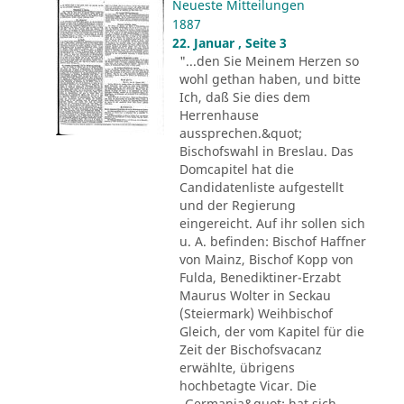
Neueste Mitteilungen
1887
22. Januar , Seite 3
"...den Sie Meinem Herzen so
wohl gethan haben, und bitte
Ich, daß Sie dies dem
Herrenhause
aussprechen.&quot;
Bischofswahl in Breslau. Das
Domcapitel hat die
Candidatenliste aufgestellt
und der Regierung
eingereicht. Auf ihr sollen sich
u. A. befinden: Bischof Haffner
von Mainz, Bischof Kopp von
Fulda, Benediktiner-Erzabt
Maurus Wolter in Seckau
(Steiermark) Weihbischof
Gleich, der vom Kapitel für die
Zeit der Bischofsvacanz
erwählte, übrigens
hochbetagte Vicar. Die
„Germania&quot; hat sich