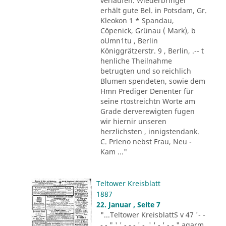
verlaufen. Wiederbringer
erhält gute Bel. in Potsdam, Gr.
Kleokon 1 * Spandau,
Cöpenick, Grünau ( Mark), b
oUmn1tu , Berlin
Königgrätzerstr. 9 , Berlin, .-- t
henliche Theilnahme
betrugten und so reichlich
Blumen spendeten, sowie dem
Hmn Prediger Denenter für
seine rtostreichtn Worte am
Grade derverewigten fugen
wir hiernir unseren
herzlichsten , innigstendank.
C. Prleno nebst Frau, Neu -
Kam ..."
Teltower Kreisblatt
1887
22. Januar , Seite 7
"...Teltower KreisblattS v 47 '- -
- - " ' ' - - - ' -. ' ' - ' -.-." agarm