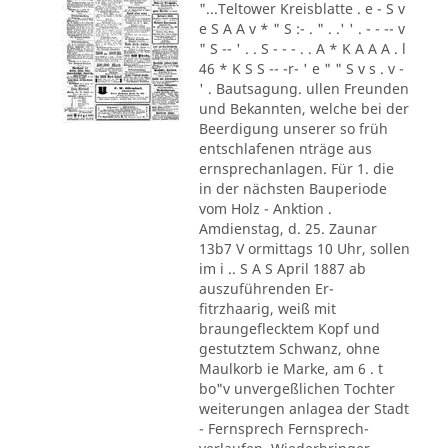
"...Teltower Kreisblatte . e - S v
e S A A v * " S :- . " . .' ' . - - -- v
" S -- ' . . S - - - . . A * K A A A . l
46 * K S S -- -r- ' e " " S v s . v -
' . Bautsagung. ullen Freunden
und Bekannten, welche bei der
Beerdigung unserer so früh
entschlafenen nträge aus
ernsprechanlagen. Für 1. die
in der nächsten Bauperiode
vom Holz - Anktion .
Amdienstag, d. 25. Zaunar
13b7 V ormittags 10 Uhr, sollen
im i .. S A S April 1887 ab
auszuführenden Er-
fitrzhaarig, weiß mit
braungeflecktem Kopf und
gestutztem Schwanz, ohne
Maulkorb ie Marke, am 6 . t
bo"v unvergeßlichen Tochter
weiterungen anlagea der Stadt
- Fernsprech Fernsprech-