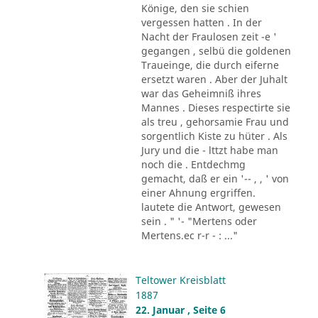
Könige, den sie schien
vergessen hatten . In der
Nacht der Fraulosen zeit -e '
gegangen , selbü die goldenen
Traueinge, die durch eiferne
ersetzt waren . Aber der Juhalt
war das Geheimniß ihres
Mannes . Dieses respectirte sie
als treu , gehorsamie Frau und
sorgentlich Kiste zu hüter . Als
Jury und die - lttzt habe man
noch die . Entdechmg
gemacht, daß er ein '-- , , ' von
einer Ahnung ergriffen.
lautete die Antwort, gewesen
sein . " '- "Mertens oder
Mertens.ec r-r - : ..."
Teltower Kreisblatt
1887
22. Januar , Seite 6