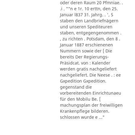
oder deren Raum 20 Pfmniae. .
.i . ""n e 1r. 10 erttn, den 25.
Januar l837 31. Jahrg. . ', S
staben den Landbriefnägern
und unseren Spediteuren
staben, entgegengenommen .
, zu richten . Potsdam, den 8 .
Januar 1887 erschienenen
Nummern sowie der [ Die
bereits Der Regierungs-
Präsidcat. von : Kalender
werden gratis nachgeliefert
nachgeliefert. Die Neese . : ee
Gxpedition Gxpedition.
gegenstand die
vorbereitenden Einrichtunaeu
für den Mobilu Be. [
machungsplan der freiwilligen
Krankenpflege bilderen.
schlossen wurde e ..."