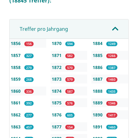
(18845 Treffer):
Treffer pro Jahrgang
1856
1870
1884
156
594
1249
1857
1871
1885
327
582
1266
1858
1872
1886
279
570
1387
1859
1873
1887
268
579
1460
1860
1874
1888
336
587
1435
1861
1875
1889
392
576
1346
1862
1876
1890
277
605
1417
1863
1877
1891
457
154
1460