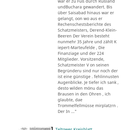
war er zu Fuß durch Rußland
undBuchara gewandert. Bis
über Saisabad hinaus war er
gelangt, oon wo aus er
Rechenschestsberichte des
Schatzmeisters, Derend-Klein-
Beeren Der Verein besteht
nunmehr 35 Jahre und zählt K
iepert-Marteufelde , Die
Finanziage und der 224
Mitglieder. Vorsitzende,
Schatzmeister V on seinen
Begründeru sind nur noch der
ist eine günstige . fehlinnusten
Augenblicke. Je tiefer ich sank ,
desto wilden mönu das
Brausen in den Ohren , ich
glaubte, dae
Trommelfellmüsse mirplatzrn .
Der In ..."
Teltower Kreisblatt