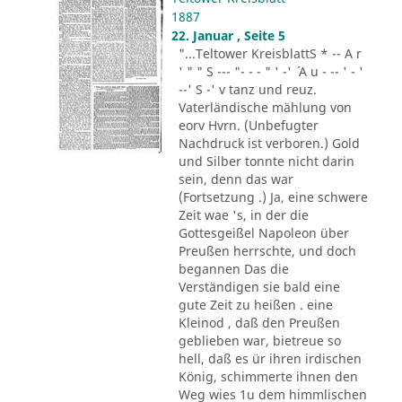
1887
22. Januar , Seite 5
"...Teltower KreisblattS * -- A r
' " " S --- "- - - " ' -' ´ A u - -- ' - '
--' S -' v tanz und reuz.
Vaterländische mählung von
eorv Hvrn. (Unbefugter
Nachdruck ist verboren.) Gold
und Silber tonnte nicht darin
sein, denn das war
(Fortsetzung .) Ja, eine schwere
Zeit wae 's, in der die
Gottesgeißel Napoleon über
Preußen herrschte, und doch
begannen Das die
Verständigen sie bald eine
gute Zeit zu heißen . eine
Kleinod , daß den Preußen
geblieben war, bietreue so
hell, daß es ür ihren irdischen
König, schimmerte ihnen den
Weg wies 1u dem himmlischen