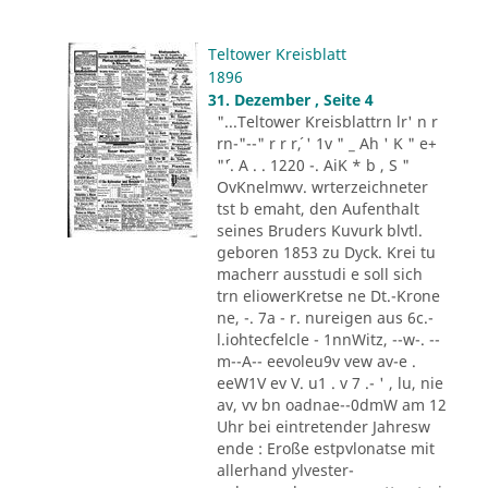
Teltower Kreisblatt
1896
31. Dezember , Seite 4
"...Teltower Kreisblattrn lr' n r
rn-"--" r r r´, ' 1v " _ Ah ' K " e+
"´'. A . . 1220 -. AiK * b , S "
OvKnelmwv. wrterzeichneter
tst b emaht, den Aufenthalt
seines Bruders Kuvurk blvtl.
geboren 1853 zu Dyck. Krei tu
macherr ausstudi e soll sich
trn eliowerKretse ne Dt.-Krone
ne, -. 7a - r. nureigen aus 6c.-
l.iohtecfelcle - 1nnWitz, --w-. --
m--A-- eevoleu9v vew av-e .
eeW1V ev V. u1 . v 7 .- ' , lu, nie
av, vv bn oadnae--0dmW am 12
Uhr bei eintretender Jahresw
ende : Eroße estpvlonatse mit
allerhand ylvester-