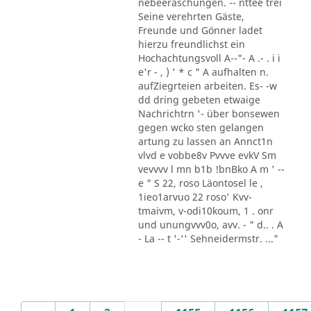
nebeeraschungen. -- nttee trei
Seine verehrten Gäste,
Freunde und Gönner ladet
hierzu freundlichst ein
Hochachtungsvoll A--"- A .- . i i
e'r - , ) ' * c " A aufhalten n.
aufZiegrteien arbeiten. Es- -w
dd dring gebeten etwaige
Nachrichtrn '- über bonsewen
gegen wcko sten gelangen
artung zu lassen an Annct1n
vlvd e vobbe8v Pvvve evkV Sm
vevvvv l mn b1b !bnBko A m ' --
e " S 22, roso Läontosel le ,
1ieo1arvuo 22 roso' Kvv-
tmaivm, v-odi10koum, 1 . onr
und unungvvv0o, avv. - " d.. . A
- La -- t '-'' Sehneidermstr. ..."