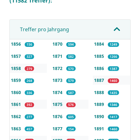
(11582 Treffer):
Treffer pro Jahrgang
1856
1870
1884
156
594
1249
1857
1871
1885
327
582
1266
1858
1872
1886
279
570
1387
1859
1873
1887
268
579
1460
1860
1874
1888
336
587
1435
1861
1875
1889
392
576
1346
1862
1876
1890
277
605
1417
1863
1877
1891
457
154
1460