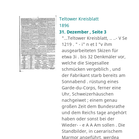
Teltower Kreisblatt
1896
31. Dezember , Seite 3
"...Teltower Kreisblatt, .. ..- V Se
1219 . " - i" n et I "v ihm
ausgearbeiteten Skizen für
etwa 3i . bis 32 Denkmäler vor,
welche die Siegesallee
schmücken vergeblich , und
der Fabrikant starb bereits am
Sonnabend . rüstung eines
Garde-du-Corps, ferner eine
Uhr, Schweizerhäuschen
nachgeiwet ; einem genau
großen Zeit dem Bundesrathe
und dem Reichs tage angehört
haben oder sonst bei der
Wieder- - e A A Am sollen . Die
Standbilder, in caerarischem
Marmor angeführt, werdea