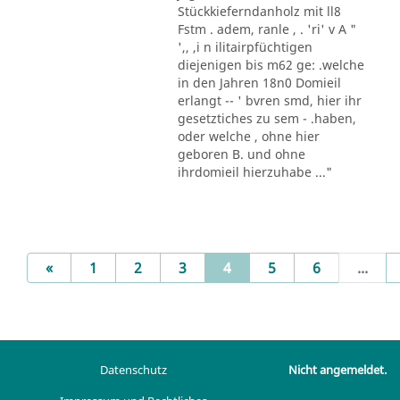
Stückkieferndanholz mit ll8
Fstm . adem, ranle , . 'ri' v A "
',, ,i n ilitairpfüchtigen
diejenigen bis m62 ge: .welche
in den Jahren 18n0 Domieil
erlangt -- ' bvren smd, hier ihr
gesetztiches zu sem - .haben,
oder welche , ohne hier
geboren B. und ohne
ihrdomieil hierzuhabe ..."
Previous
(current)
«
1
2
3
4
5
6
...
Datenschutz
Nicht angemeldet.