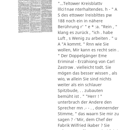
"...Teltower Kreisblattv
lllci1nae nterhaltendes. h - " A
S des ettower lreisblttes pw
188 noch ein in nähere
Berührung r' " e * :a. "Rein , "
klang es zurück , "ich . habe
Luft , s Wenig zu arbeiten . " u
A "A kommt. " Rnn wie Sie
wollen, Mir kann es recht sein .
" Der Doppelgänger Eme
Eriminal - Erzähiong von Carl
Zastrow . vielleicht todt. Sie
mögen das besser wissen , als
wio, w allein Sie sind nichts
weiter als ein schlauer
Spitzbude, . . zubauten
bemüht ist . " "Herr ! "
unterbrach der Andere den
Sprecher mn .- - . , donnernder
Stimme, " das waarn Sie mir zu
sagen ? -'Mir, dem Chef der
Fabrik Wilfried ikaber ? Sie