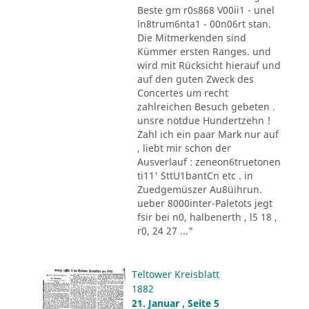
Beste gm r0s868 V00ii1 - unel
ln8trum6nta1 - 00n06rt stan.
Die Mitmerkenden sind
Kümmer ersten Ranges. und
wird mit Rücksicht hierauf und
auf den guten Zweck des
Concertes um recht
zahlreichen Besuch gebeten .
unsre notdue Hundertzehn !
Zahl ich ein paar Mark nur auf
, liebt mir schon der
Ausverlauf : zeneon6truetonen
ti11' SttU1bantCn etc . in
Zuedgemüszer Au8üihrun.
ueber 8000inter-Paletots jegt
fsir bei n0, halbenerth , l5 18 ,
r0, 24 27 ..."
Teltower Kreisblatt
1882
21. Januar , Seite 5