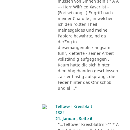
müssen von Sinnen sein ! " A A
--- Herr Wilfried Xaver ist -
(Fortsetzung . ) Er griff nach
meiner Chatulle , in welcher
ich den rößten Theil
meinesgeldes und meine
Papiere bewahrte, nd da
derZng in
diesemaugenblicklangsam
fuhr, kletterte - seiner Arbeit
vollständig aufgegangen .
Kaum hatte die sich hinter
dem Abgehanden geschlossen
, als er hastig aufsprang , die
Feder hinter das Ohr schob
und ei ..."
Teltower Kreisblatt
1882
21. Januar , Seite 6
"...Teltower Kreisblattrnr-'" * A