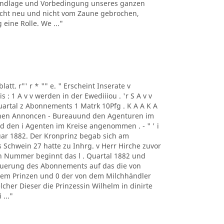
rundlage und Vorbedingung unseres ganzen
h nicht neu und nicht vom Zaune gebrochen,
eine Rolle. We ..."
blatt. r"' r * "" e. " Erscheint Inserate v
 1 A v v werden in der Ewediiiou . 'r S A v v
Quartal z Abonnements 1 Matrk 10Pfg . K A A K A
chen Annoncen - Bureauund den Agenturen im
und den i Agenten im Kreise angenommen . - " ' i
uar 1882. Der Kronprinz begab sich am
Schwein 27 hatte zu Inhrg. v Herr Hirche zuvor
n Nummer beginnt das l . Quartal 1882 und
neuerung des Abonnements auf das die von
dem Prinzen und 0 der von dem Milchhändler
lcher Dieser die Prinzessin Wilhelm in dinirte
..."