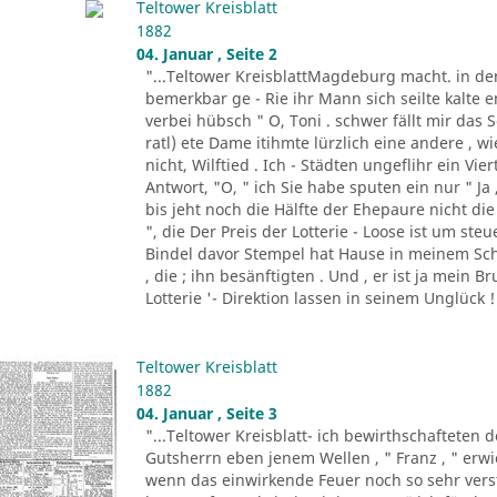
Teltower Kreisblatt
1882
04. Januar , Seite 2
"...Teltower KreisblattMagdeburg macht. in de
bemerkbar ge - Rie ihr Mann sich seilte kalte e
verbei hübsch " O, Toni . schwer fällt mir da
ratl) ete Dame itihmte lürzlich eine andere , 
nicht, Wilftied . Ich - Städten ungeflihr ein Vi
Antwort, "O, " ich Sie habe sputen ein nur " Ja
bis jeht noch die Hälfte der Ehepaure nicht die 
", die Der Preis der Lotterie - Loose ist um ste
Bindel davor Stempel hat Hause in meinem Sch
, die ; ihn besänftigten . Und , er ist ja mein B
Lotterie '- Direktion lassen in seinem Unglück ! 
Teltower Kreisblatt
1882
04. Januar , Seite 3
"...Teltower Kreisblatt- ich bewirthschafteten 
Gutsherrn eben jenem Wellen , " Franz , " erwied
wenn das einwirkende Feuer noch so sehr verst