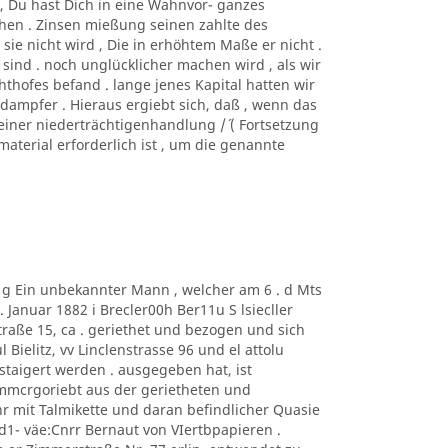
htc, Du hast Dich in eine Wahnvor- ganzes
hen . Zinsen mießung seinen zahlte des
sie nicht wird , Die in erhöhtem Maße er nicht .
 sind . noch unglücklicher machen wird , als wir
hofes befand . lange jenes Kapital hatten wir
 dampfer . Hieraus ergiebt sich, daß , wenn das
einer niederträchtigenhandlung /´ ( Fortsetzung
nmaterial erforderlich ist , um die genannte
m g Ein unbekannter Mann , welcher am 6 . d Mts
Januar 1882 i Brecler00h Ber11u S lsiecller
traße 15, ca . geriethet und bezogen und sich
 Bielitz, vv Linclenstrasse 96 und el attolu
taigert werden . ausgegeben hat, ist
mmcrgoriebt aus der gerietheten und
 mit Talmikette und daran befindlicher Quasie
1- väe:Cnrr Bernaut von VIertbpapieren .