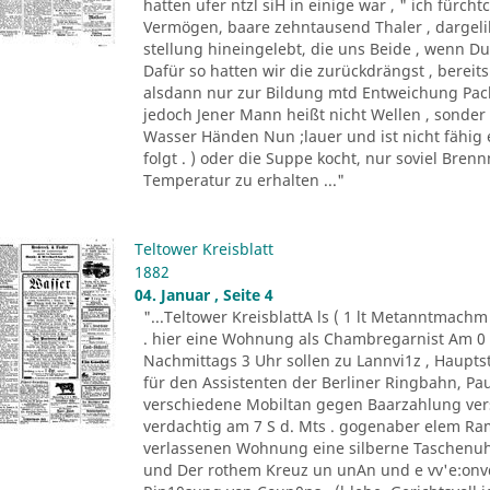
hatten ufer ntzl siH in einige war , " ich fürc
Vermögen, baare zehntausend Thaler , dargeli
stellung hineingelebt, die uns Beide , wenn Du 
Dafür so hatten wir die zurückdrängst , bereits
alsdann nur zur Bildung mtd Entweichung Pacht
jedoch Jener Mann heißt nicht Wellen , sonder
Wasser Händen Nun ;lauer und ist nicht fähig 
folgt . ) oder die Suppe kocht, nur soviel Bren
Temperatur zu erhalten ..."
Teltower Kreisblatt
1882
04. Januar , Seite 4
"...Teltower KreisblattA ls ( 1 lt Metanntmach
. hier eine Wohnung als Chambregarnist Am 0 . 
Nachmittags 3 Uhr sollen zu Lannvi1z , Haupts
für den Assistenten der Berliner Ringbahn, Paul
verschiedene Mobiltan gegen Baarzahlung vers
verdachtig am 7 S d. Mts . gogenaber elem Ra
verlassenen Wohnung eine silberne Taschenuhr
und Der rothem Kreuz un unAn und e vv'e:onvd