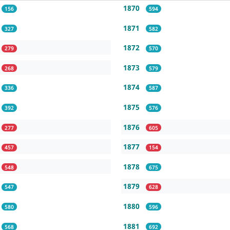
1870
156
594
1871
327
582
1872
279
570
1873
268
579
1874
336
587
1875
392
576
1876
277
605
1877
457
154
1878
548
675
1879
547
628
1880
580
596
1881
568
692