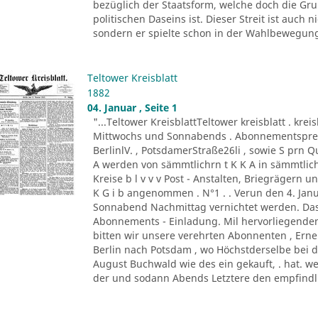
bezüglich der Staatsform, welche doch die G
politischen Daseins ist. Dieser Streit ist auc
sondern er spielte schon in der Wahlbewegung 
Teltower Kreisblatt
1882
04. Januar , Seite 1
"...Teltower KreisblattTeltower kreisblatt . kreis
Mittwochs und Sonnabends . Abonnementspreis :
BerlinlV. , PotsdamerStraße26li , sowie S prn 
A werden von sämmtlichrn t K K A in sämmtli
Kreise b l v v v Post - Anstalten, Briegrägern 
K G i b angenommen . N°1 . . Verun den 4. Jan
Sonnabend Nachmittag vernichtet werden. Das 
Abonnements - Einladung. Mil hervorliegende
bitten wir unsere verehrten Abonnenten , Er
Berlin nach Potsdam , wo Höchstderselbe bei 
August Buchwald wie des ein gekauft, . hat. we
der und sodann Abends Letztere den empfindli 