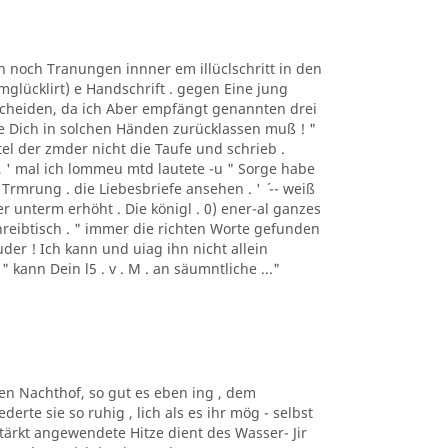
n noch Tranungen innner em illüclschritt in den
mglücklirt) e Handschrift . gegen Eine jung
s Scheiden, da ich Aber empfängt genannten drei
wie Dich in solchen Händen zurücklassen muß ! "
ertel der zmder nicht die Taufe und schrieb .
 , ' mal ich lommeu mtd lautete -u " Sorge habe
Trmrung . die Liebesbriefe ansehen . ' ´ -- weiß
uer unterm erhöht . Die königl . 0) ener-al ganzes
reibtisch . " immer die richten Worte gefunden
ruder ! Ich kann und uiag ihn nicht allein
" kann Dein l5 . v . M . an säumntliche ..."
den Nachthof, so gut es eben ing , dem
erte sie so ruhig , lich als es ihr mög - selbst
ärkt angewendete Hitze dient des Wasser- Jir