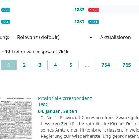
1882
550
1035
1883
551
1314
Aktualisieren
rung:
1 - 10
Treffer von insgesamt
7646
(current)
1
2
3
4
5
...
764
765
Provinzial-Correspondenz
1882
04. Januar , Seite 1
"...No. 1. Provinzial-Correspondenz. Zwanzigst
besseren Zeit für die katholische Kirche. Der n
seines Amts einen Hirtenbrief erlassen, in wel
Regierung zur Wiederherstellung geordneter V