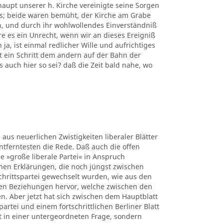
upt unserer h. Kirche vereinigte seine Sorgen
rs; beide waren bemüht, der Kirche am Grabe
n, und durch ihr wohlwollendes Einverständniß
e es ein Unrecht, wenn wir an dieses Ereigniß
a, ist einmal redlicher Wille und aufrichtiges
 ein Schritt dem andern auf der Bahn der
s auch hier so sei? daß die Zeit bald nahe, wo
 aus neuerlichen Zwistigkeiten liberaler Blätter
ntferntesten die Rede. Daß auch die offen
e »große liberale Partei« in Anspruch
hen Erklärungen, die noch jüngst zwischen
chrittspartei gewechselt wurden, wie aus den
en Beziehungen hervor, welche zwischen den
. Aber jetzt hat sich zwischen dem Hauptblatt
rtei und einem fortschrittlichen Berliner Blatt
t in einer untergeordneten Frage, sondern