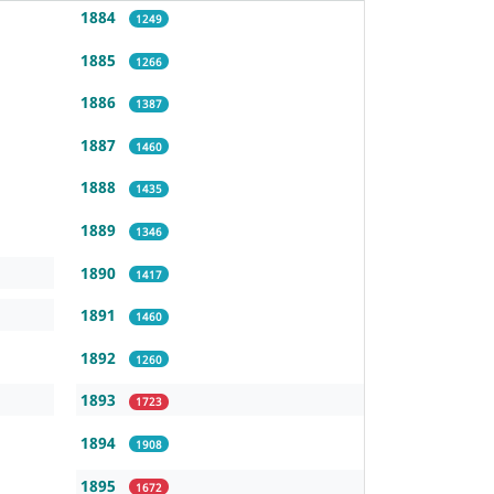
1884
1249
1885
1266
1886
1387
1887
1460
1888
1435
1889
1346
1890
1417
1891
1460
1892
1260
1893
1723
1894
1908
1895
1672