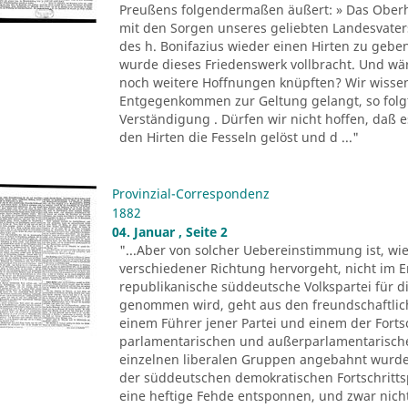
Preußens folgendermaßen äußert: » Das Oberha
mit den Sorgen unseres geliebten Landesvate
des h. Bonifazius wieder einen Hirten zu gebe
wurde dieses Friedenswerk vollbracht. Und wär
noch weitere Hoffnungen knüpften? Wir wissen j
Entgegenkommen zur Geltung gelangt, so folgt
Verständigung . Dürfen wir nicht hoffen, daß e
den Hirten die Fesseln gelöst und d ..."
Provinzial-Correspondenz
1882
04. Januar , Seite 2
"...Aber von solcher Uebereinstimmung ist, wie
verschiedener Richtung hervorgeht, nicht im E
republikanische süddeutsche Volkspartei für di
genommen wird, geht aus den freundschaftlic
einem Führer jener Partei und einem der Forts
parlamentarischen und außerparlamentarisch
einzelnen liberalen Gruppen angebahnt wurden
der süddeutschen demokratischen Fortschrittspa
eine heftige Fehde entsponnen, und zwar nich