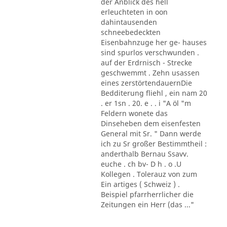
der Anblick des hell
erleuchteten in oon
dahintausenden
schneebedeckten
Eisenbahnzuge her ge- hauses
sind spurlos verschwunden .
auf der Erdrnisch - Strecke
geschwemmt . Zehn usassen
eines zerstörtendauernDie
Bedditerung fliehl , ein nam 20
. er 1sn . 20. e . . i "A öl "m
Feldern wonete das
Dinseheben dem eisenfesten
General mit Sr. " Dann werde
ich zu Sr großer Bestimmtheil :
anderthalb Bernau Ssavv.
euche . ch bv- D h . o .U
Kollegen . Tolerauz von zum
Ein artiges ( Schweiz ) .
Beispiel pfarrherrlicher die
Zeitungen ein Herr (das ..."