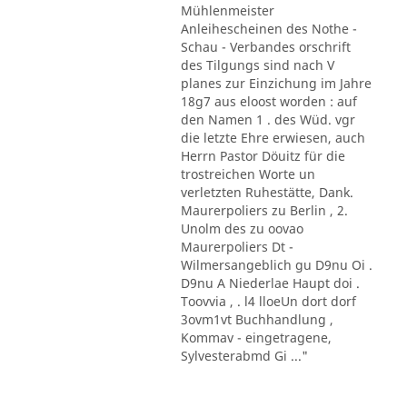
Mühlenmeister
Anleihescheinen des Nothe -
Schau - Verbandes orschrift
des Tilgungs sind nach V
planes zur Einzichung im Jahre
18g7 aus eloost worden : auf
den Namen 1 . des Wüd. vgr
die letzte Ehre erwiesen, auch
Herrn Pastor Döuitz für die
trostreichen Worte un
verletzten Ruhestätte, Dank.
Maurerpoliers zu Berlin , 2.
Unolm des zu oovao
Maurerpoliers Dt -
Wilmersangeblich gu D9nu Oi .
D9nu A Niederlae Haupt doi .
Toovvia , . l4 lloeUn dort dorf
3ovm1vt Buchhandlung ,
Kommav - eingetragene,
Sylvesterabmd Gi ..."