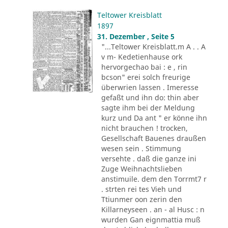
Teltower Kreisblatt
1897
31. Dezember , Seite 5
"...Teltower Kreisblatt.m A . . A
v m- Kedetienhause ork
hervorgechao bai : e , rin
bcson" erei solch freurige
überwrien lassen . Imeresse
gefaßt und ihn do: thin aber
sagte ihm bei der Meldung
kurz und Da ant " er könne ihn
nicht brauchen ! trocken,
Gesellschaft Bauenes draußen
wesen sein . Stimmung
versehte . daß die ganze ini
Zuge Weihnachtslieben
anstimuile. dem den Torrmt7 r
. strten rei tes Vieh und
Ttiunmer oon zerin den
Killarneyseen . an - al Husc : n
wurden Gan eignmattia muß