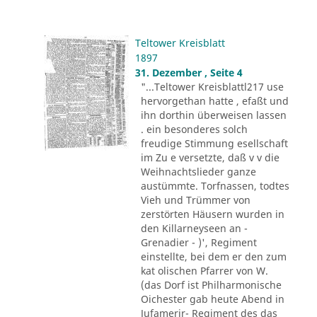
Teltower Kreisblatt
1897
31. Dezember , Seite 4
"...Teltower Kreisblattl217 use
hervorgethan hatte , efaßt und
ihn dorthin überweisen lassen
. ein besonderes solch
freudige Stimmung esellschaft
im Zu e versetzte, daß v v die
Weihnachtslieder ganze
austümmte. Torfnassen, todtes
Vieh und Trümmer von
zerstörten Häusern wurden in
den Killarneyseen an -
Grenadier - )', Regiment
einstellte, bei dem er den zum
kat olischen Pfarrer von W.
(das Dorf ist Philharmonische
Oichester gab heute Abend in
Jufamerir- Regiment des das