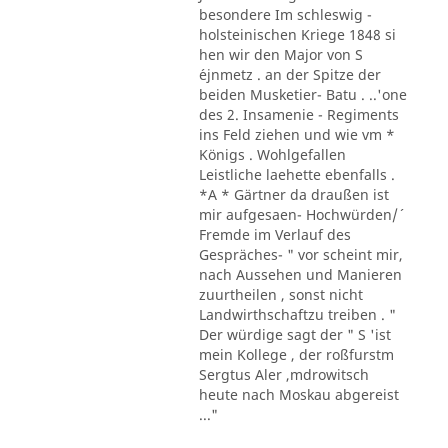
besondere Im schleswig -
holsteinischen Kriege 1848 si
hen wir den Major von S
´ejnmetz . an der Spitze der
beiden Musketier- Batu . ..'one
des 2. Insamenie - Regiments
ins Feld ziehen und wie vm *
Königs . Wohlgefallen
Leistliche laehette ebenfalls .
*A * Gärtner da draußen ist
mir aufgesaen- Hochwürden/´
Fremde im Verlauf des
Gespräches- " vor scheint mir,
nach Aussehen und Manieren
zuurtheilen , sonst nicht
Landwirthschaftzu treiben . "
Der würdige sagt der " S 'ist
mein Kollege , der roßfurstm
Sergtus Aler ,mdrowitsch
heute nach Moskau abgereist
..."