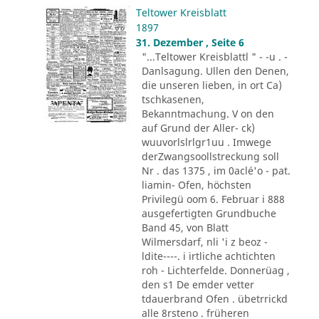
Teltower Kreisblatt
1897
31. Dezember , Seite 6
"...Teltower Kreisblattl " - -u . -
Danlsagung. Ullen den Denen,
die unseren lieben, in ort Ca)
tschkasenen,
Bekanntmachung. V on den
auf Grund der Aller- ck)
wuuvorlslrlgr1uu . Imwege
derZwangsoollstreckung soll
Nr . das 1375 , im 0aclé'o - pat.
liamin- Ofen, höchsten
Privilegü oom 6. Februar i 888
ausgefertigten Grundbuche
Band 45, von Blatt
Wilmersdarf, nli 'i z beoz -
ldite----. i irtliche achtichten
roh - Lichterfelde. Donnerüag ,
den s1 De emder vetter
tdauerbrand Ofen . übetrrickd
alle 8rsteno . früheren