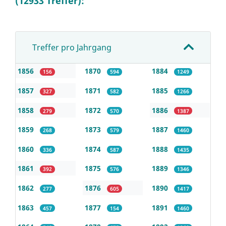
(12933 Treffer):
Treffer pro Jahrgang
1856
1870
1884
156
594
1249
1857
1871
1885
327
582
1266
1858
1872
1886
279
570
1387
1859
1873
1887
268
579
1460
1860
1874
1888
336
587
1435
1861
1875
1889
392
576
1346
1862
1876
1890
277
605
1417
1863
1877
1891
457
154
1460